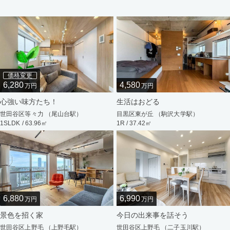
価格変更
6,280
4,580
万円
万円
心強い味方たち！
生活はおどる
世田谷区等々力 （尾山台駅）
目黒区東が丘 （駒沢大学駅）
1SLDK / 63.96㎡
1R / 37.42㎡
6,880
6,990
万円
万円
景色を招く家
今日の出来事を話そう
世田谷区上野毛 （上野毛駅）
世田谷区上野毛 （二子玉川駅）