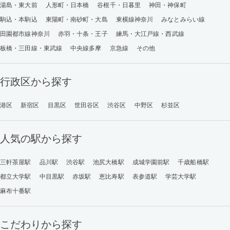
湯島・東大前
人形町・日本橋
谷根千・日暮里
神田・神保町
駒込・本駒込
東陽町・南砂町・大島
東横線神奈川
みなとみらい線
田園都市線神奈川
赤羽・十条・王子
練馬・大江戸線・西武線
板橋・三田線・東武線
中央線多摩
京急線
その他
行政区から探す
港区
新宿区
目黒区
世田谷区
渋谷区
中野区
杉並区
人気の駅から探す
三軒茶屋駅
品川駅
渋谷駅
池尻大橋駅
成城学園前駅
千歳船橋駅
都立大学駅
中目黒駅
赤坂駅
恵比寿駅
表参道駅
学芸大学駅
麻布十番駅
こだわりから探す