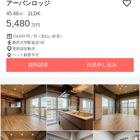
アーバンロッジ
45.48㎡
2LDK
・
5,480
万円
154,693 円／月（支払い目安）
駒沢大学駅徒歩5分
世田谷区駒沢
ペット飼育不可
資料請求
内見申し込み