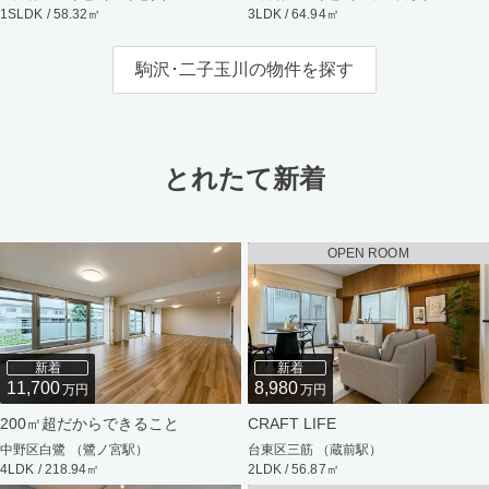
1SLDK / 58.32㎡
3LDK / 64.94㎡
駒沢･二子玉川の物件を探す
とれたて新着
OPEN ROOM
新着
新着
11,700
8,980
万円
万円
200㎡超だからできること
CRAFT LIFE
中野区白鷺 （鷺ノ宮駅）
台東区三筋 （蔵前駅）
4LDK / 218.94㎡
2LDK / 56.87㎡