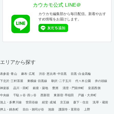
カウカモ公式 LINE＠
カウカモ編集部から毎日配信。新着やおす
すめ情報をお届けします。
エリアから探す
表参道･青山
麻布･広尾
渋谷･恵比寿･中目黒
目黒･白金高輪
下北沢･三軒茶屋
東横線･目黒線
駒沢･二子玉川
代々木公園
井の頭線
神楽坂
品川・田町
銀座・築地
豊洲
清澄・門前仲町
皇居西側
中央線
千駄ヶ谷･四ッ谷
西新宿
東新宿･早稲田
戸越・大井町
池上・多摩川線
世田谷線
経堂･成城
京王線
森下・住吉
浅草・蔵前
押上・錦糸町
目白・雑司が谷
池袋
護国寺・茗荷谷
上野