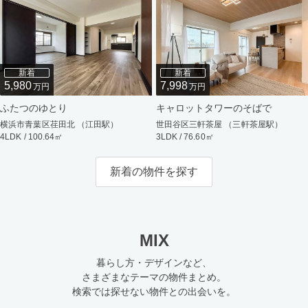
新着
新着
5,980
7,998
万円
万円
ふたつのゆとり
キャロットタワーのそばで
横浜市青葉区荏田北 （江田駅）
世田谷区三軒茶屋 （三軒茶屋駅）
4LDK / 100.64㎡
3LDK / 76.60㎡
新着の物件を探す
MIX
暮らし方・デザインなど、
さまざまなテーマの物件まとめ。
検索では探せない物件との出会いを。