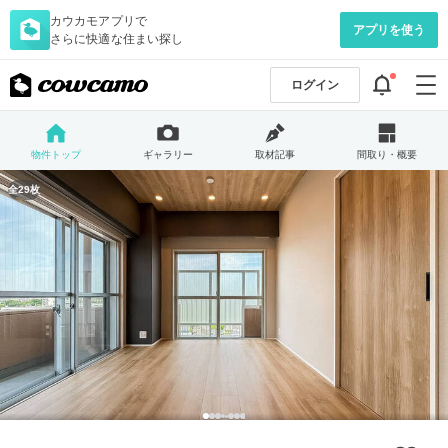
カウカモアプリで
アプリを使う
さらに快適な住まい探し
ログイン
物件トップ
ギャラリー
取材記事
間取り・概要
全29枚