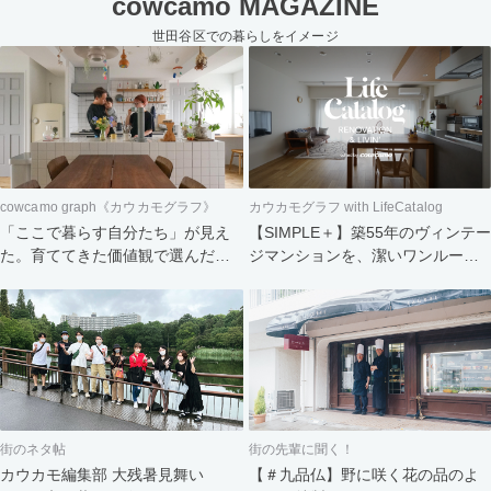
cowcamo MAGAZINE
世田谷区での暮らしをイメージ
cowcamo graph《カウカモグラフ》
カウカモグラフ with LifeCatalog
「ここで暮らす自分たち」が見え
【SIMPLE＋】築55年のヴィンテー
た。育ててきた価値観で選んだ住
ジマンションを、潔いワンルーム
まい
へ。食と会話を楽しむふたりの暮
らし
街のネタ帖
街の先輩に聞く！
カウカモ編集部 大残暑見舞い
【＃九品仏】野に咲く花の品のよ