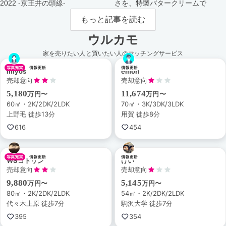
2022 -京王井の頭線-
さを、特製バタークリームで
もっと記事を読む
ウルカモ
家を売りたい人と買いたい人のマッチングサービス
miyos
emori
売却意向
売却意向
5,180
11,674
万円〜
万円〜
60㎡・2K/2DK/2LDK
70㎡・3K/3DK/3LDK
上野毛 徒歩13分
用賀 徒歩8分
616
454
WSコトリン
けい
売却意向
売却意向
9,880
5,145
万円〜
万円〜
80㎡・2K/2DK/2LDK
54㎡・2K/2DK/2LDK
代々木上原 徒歩7分
駒沢大学 徒歩7分
395
354