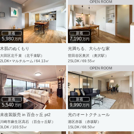
OPEN ROOM
新着
新着
5,980
7,190
万円
万円
木肌のぬくもり
光満ちる、大らかな家
大田区北千束 （北千束駅）
世田谷区奥沢 （奥沢駅）
2LDK+マルチルーム / 64.13㎡
2SLDK / 69.55㎡
OPEN ROOM
新着
新着
5,540
9,990
万円
万円
未改装販売 in 百合ヶ丘 pt2
光のオートクチュール
川崎市麻生区高石 （百合ヶ丘駅）
港区赤坂 （赤坂駅）
3LDK / 103.53㎡
1SLDK / 68.50㎡