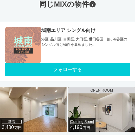
同じMIXの物件
城南エリア シングル向け
港区, 品川区, 目黒区, 大田区, 世田谷区一部, 渋谷区の
シングル向け物件を集めました。
フォローする
OPEN ROOM
新着
Coming Soon
3,480
4,190
万円
万円