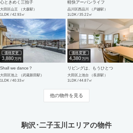
心ときめく三拍子
軽快アーバンライフ
大田区山王 （大森駅）
品川区西品川 （戸越駅）
1LDK / 42.93㎡
1LDK / 35.22㎡
価格変更
価格変更
3,880
4,380
万円
万円
Shall we dance？
リビングは、もうひとつ
大田区池上 （武蔵新田駅）
大田区上池台 （長原駅）
1LDK / 40.33㎡
1LDK / 44.87㎡
他の物件を見る
駒沢･二子玉川エリアの物件