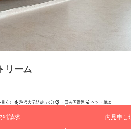
トリーム
払い目安）
駒沢大学駅徒歩8分
世田谷区野沢
ペット相談
資料請求
内見申し