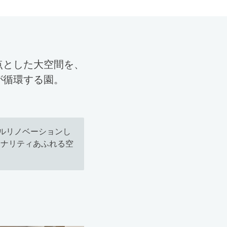
点とした大空間を、
が循環する園。
フルリノベーションし
ジナリティあふれる空