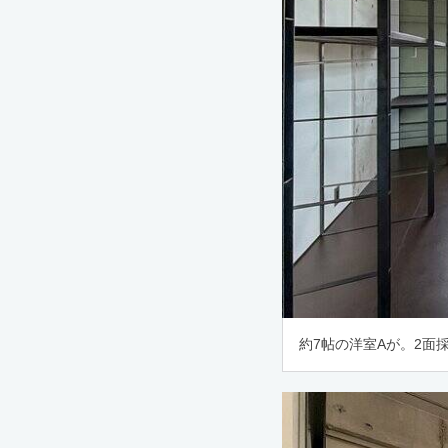
約7帖の洋室Aが。2面