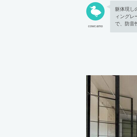
躯体現し
ィングレ
で、防音
cowcamo