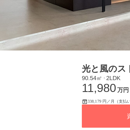
光と風のス
90.54㎡
2LDK
・
11,980
万円
338,179 円／月（支