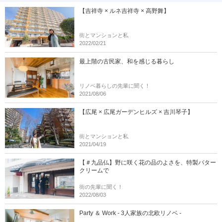
【吉祥寺 × ルネ吉祥寺 × 高野舞】
街とマンションと私
2022/02/21
最上階の古民家、和を感じる暮らし
リノベ暮らしの先輩に聞く！
2021/08/06
【広尾 × 広尾ガーデンヒルズ × 吉川琴子】
街とマンションと私
2021/04/19
【＃九品仏】野に咲く花の品のよさを、特製バター
クリームで
街の先輩に聞く！
2022/08/03
Party ＆ Work - 3人家族の北欧リノベ -