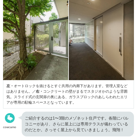
左・
オートロックを抜けるとすぐ共用の内廊下があります。管理人室など
はありません。／
右・
コンクリートの壁がまるでスタジオかのような雰囲
気。スライド式の玄関扉の奥にある、ガラスブロックのあしらわれたエリ
アが専用の駐輪スペースとなっています。
ご紹介するのは1〜3階のメゾネット住戸です。各階にバル
コニーがあり、さらに屋上には専用テラスが備わっている
cowcamo
のだとか。さっそく屋上から見ていきましょう。飛翔！