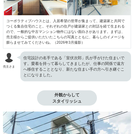
コーポラティブハウスとは、入居希望の世帯が集まって、建築家と共同で
つくる集合住宅のこと。それぞれの住戸が建築家との対話を経て生まれる
ので、一般的な中古マンション物件にはない面白さがあります。まずは、
売主様からご提供いただいたこちらの写真とともに、暮らしのイメージを
膨らませてみてくださいね。（2026年3月撮影）
住宅設計の名手である「室伏次郎」氏が手がけた住まいで
す。愛着を持って暮らしてきましたが、仕事の関係で遠方
売主さま
へ移住することとなり、新たな住まい手の方へ引き継ぐこ
とになりました。
外観からして

スタイリッシュ