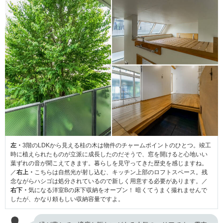
左・
3階のLDKから見える桂の木は物件のチャームポイントのひとつ。竣工
時に植えられたものが立派に成長したのだそうで、窓を開けると心地いい
葉ずれの音が聞こえてきます。暮らしを見守ってきた歴史を感じますね。
／
右上・
こちらは自然光が射し込む、キッチン上部のロフトスペース。残
念ながらハシゴは処分されているので新しく用意する必要があります。／
右下・
気になる洋室Bの床下収納をオープン！ 暗くてうまく撮れませんで
したが、かなり頼もしい収納容量ですよ。