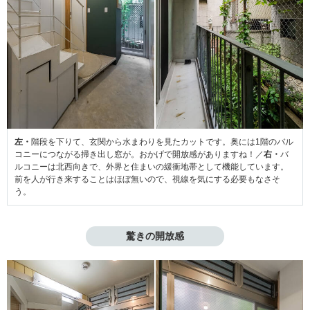
左・
階段を下りて、玄関から水まわりを見たカットです。奥には1階のバル
コニーにつながる掃き出し窓が。おかげで開放感がありますね！／
右・
バ
ルコニーは北西向きで、外界と住まいの緩衝地帯として機能しています。
前を人が行き来することはほぼ無いので、視線を気にする必要もなさそ
う。
驚きの開放感