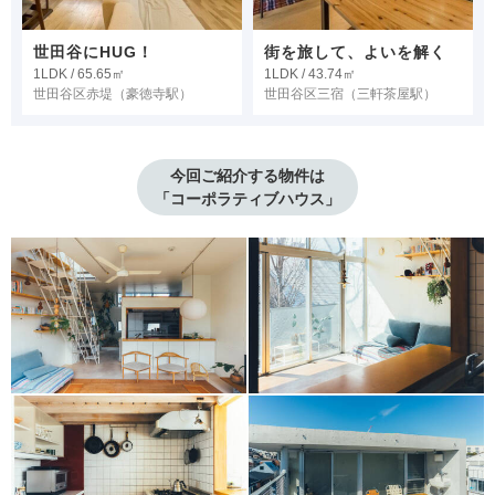
世田谷にHUG！
街を旅して、よいを解く
1LDK / 65.65㎡
1LDK / 43.74㎡
世田谷区赤堤
（豪徳寺駅）
世田谷区三宿
（三軒茶屋駅）
今回ご紹介する物件は

「コーポラティブハウス」