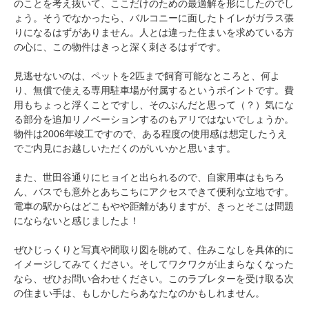
のことを考え抜いて、ここだけのための最適解を形にしたのでし
ょう。そうでなかったら、バルコニーに面したトイレがガラス張
りになるはずがありません。人とは違った住まいを求めている方
の心に、この物件はきっと深く刺さるはずです。
見逃せないのは、ペットを2匹まで飼育可能なところと、何よ
り、無償で使える専用駐車場が付属するというポイントです。費
用もちょっと浮くことですし、そのぶんだと思って（？）気にな
る部分を追加リノベーションするのもアリではないでしょうか。
物件は2006年竣工ですので、ある程度の使用感は想定したうえ
でご内見にお越しいただくのがいいかと思います。
また、世田谷通りにヒョイと出られるので、自家用車はもちろ
ん、バスでも意外とあちこちにアクセスできて便利な立地です。
電車の駅からはどこもやや距離がありますが、きっとそこは問題
にならないと感じましたよ！
ぜひじっくりと写真や間取り図を眺めて、住みこなしを具体的に
イメージしてみてください。そしてワクワクが止まらなくなった
なら、ぜひお問い合わせください。このラブレターを受け取る次
の住まい手は、もしかしたらあなたなのかもしれません。