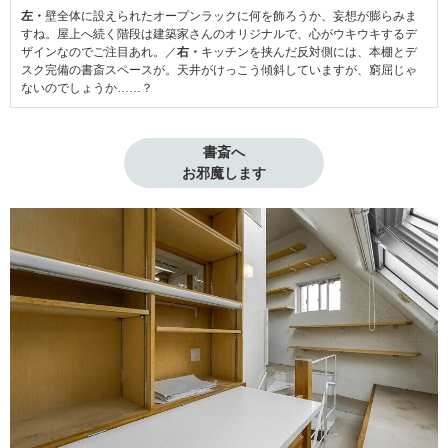
左・
壁全体に設えられたオープンラックに何を飾ろうか、妄想が膨らみま
すね。屋上へ続く階段は建築家さんのオリジナルで、心がウキウキするデ
ザインなのでご注目あれ。／
右・
キッチンを挟んだ反対側には、本棚とデ
スク完備の書斎スペースが。天井がけっこう傾斜していますが、窮屈じゃ
ないのでしょうか……？
書斎へ

お邪魔します