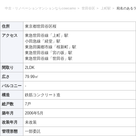
中古・リノベーションマンションならcowcamo
世田谷区
上町駅
宛名のある
住所
東京都世田谷区桜
アクセス
東急世田谷線「上町」駅
小田急線「経堂」駅
東急田園都市線「桜新町」駅
東急世田谷線「宮の坂」駅
東急世田谷線「世田谷」駅
間取り
2LDK
広さ
79.99㎡
バルコニー
-
構造
鉄筋コンクリート造
総戸数
7戸
築年月
2006年5月
改装年月
未改装
管理形態
一部委託