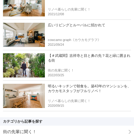
リノベ暮らしの先輩に聞く！
2021/12/08
広いリビングとルーバルに招かれて
cowcamo graph《カウカモグラフ》
2021/09/24
【＃武蔵関】吉祥寺と目と鼻の先？花と緑に囲まれ
る街
街の先輩に聞く！
2022/03/25
明るいキッチンで朝食を。築43年のマンションを、
カウカモスタッフがフルリノベ！
リノベ暮らしの先輩に聞く！
2020/09/15
カテゴリから記事を探す
街の先輩に聞く！