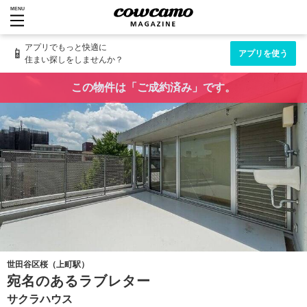
MENU
アプリでもっと快適に
📱
アプリを使う
住まい探しをしませんか？
この物件は「ご成約済み」です。
世田谷区桜（上町駅）
宛名のあるラブレター
サクラハウス