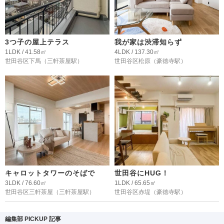
3つ子の屋上テラス
我が家は渋滞知らず
1LDK / 41.58㎡
4LDK / 137.30㎡
世田谷区下馬
（三軒茶屋駅）
世田谷区松原
（豪徳寺駅）
キャロットタワーのそばで
世田谷にHUG！
3LDK / 76.60㎡
1LDK / 65.65㎡
世田谷区三軒茶屋
（三軒茶屋駅）
世田谷区赤堤
（豪徳寺駅）
編集部 PICKUP 記事