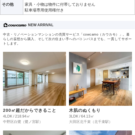
その他
家具・小物は物件に付帯しておりません
駐車場専用使用権付き
NEW ARRIVAL
中古・リノベーションマンションの売買サービス「cowcamo（カウカモ）」。暮
らしの妄想から購入、そして次の住まい手へのバトンパスまでも、一貫してサポー
トします。
200㎡超だからできること
木肌のぬくもり
4LDK / 218.94㎡
3LDK / 64.13㎡
中野区白鷺
（鷺ノ宮駅）
大田区北千束
（北千束駅）