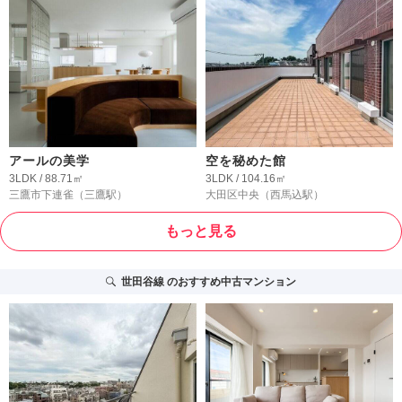
アールの美学
空を秘めた館
3LDK / 88.71㎡
3LDK / 104.16㎡
三鷹市下連雀
（三鷹駅）
大田区中央
（西馬込駅）
もっと見る
世田谷線
のおすすめ中古マンション