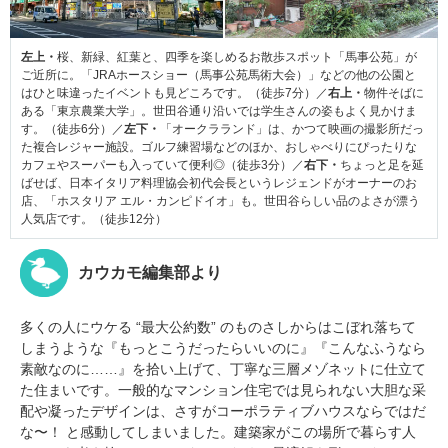
左上・
桜、新緑、紅葉と、四季を楽しめるお散歩スポット「馬事公苑」が
ご近所に。「JRAホースショー（馬事公苑馬術大会）」などの他の公園と
はひと味違ったイベントも見どころです。（徒歩7分）／
右上・
物件そばに
ある「東京農業大学」。世田谷通り沿いでは学生さんの姿もよく見かけま
す。（徒歩6分）／
左下・
「オークラランド」は、かつて映画の撮影所だっ
た複合レジャー施設。ゴルフ練習場などのほか、おしゃべりにぴったりな
カフェやスーパーも入っていて便利◎（徒歩3分）／
右下・
ちょっと足を延
ばせば、日本イタリア料理協会初代会長というレジェンドがオーナーのお
店、「ホスタリア エル・カンピドイオ」も。世田谷らしい品のよさが漂う
人気店です。（徒歩12分）
カウカモ編集部より
多くの人にウケる “最大公約数” のものさしからはこぼれ落ちて
しまうような『もっとこうだったらいいのに』『こんなふうなら
素敵なのに……』を拾い上げて、丁寧な三層メゾネットに仕立て
た住まいです。一般的なマンション住宅では見られない大胆な采
配や凝ったデザインは、さすがコーポラティブハウスならではだ
な〜！ と感動してしまいました。建築家がこの場所で暮らす人