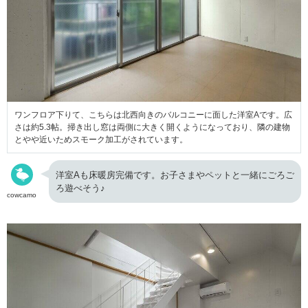
ワンフロア下りて、こちらは北西向きのバルコニーに面した洋室Aです。広
さは約5.3帖。掃き出し窓は両側に大きく開くようになっており、隣の建物
とやや近いためスモーク加工がされています。
洋室Aも床暖房完備です。お子さまやペットと一緒にごろご
ろ遊べそう♪
cowcamo