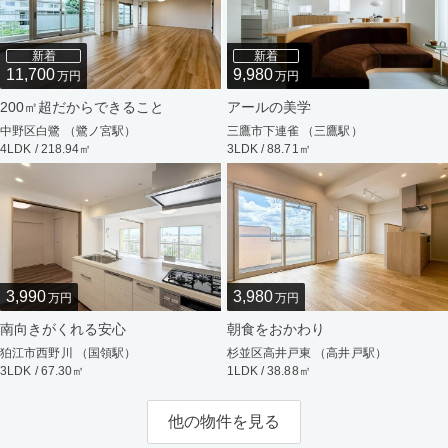
新着
新着
11,700
9,980
万円
万円
200㎡超だからできること
アールの美学
中野区白鷺 （鷺ノ宮駅）
三鷹市下連雀 （三鷹駅）
4LDK / 218.94㎡
3LDK / 88.71㎡
3,990
3,980
万円
万円
南向きがくれる安心
朝食をおかわり
狛江市西野川 （国領駅）
杉並区高井戸東 （高井戸駅）
3LDK / 67.30㎡
1LDK / 38.88㎡
他の物件を見る