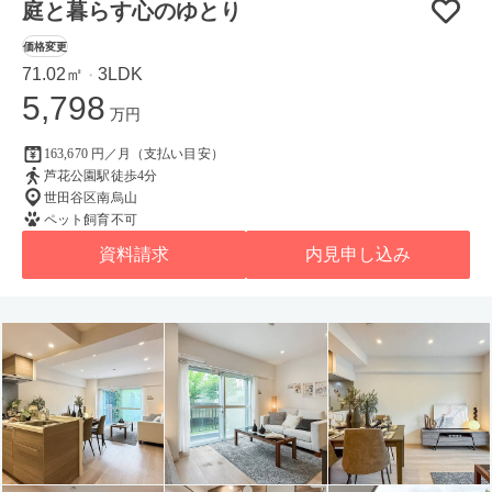
庭と暮らす心のゆとり
価格変更
71.02㎡
3LDK
・
5,798
万円
163,670 円／月（支払い目安）
芦花公園駅徒歩4分
世田谷区南烏山
ペット飼育不可
資料請求
内見申し込み