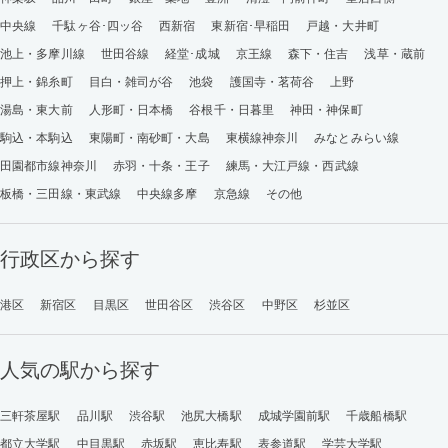
中央線
千駄ヶ谷･四ッ谷
西新宿
東新宿･早稲田
戸越・大井町
池上・多摩川線
世田谷線
経堂･成城
京王線
森下・住吉
浅草・蔵前
押上・錦糸町
目白・雑司が谷
池袋
護国寺・茗荷谷
上野
湯島・東大前
人形町・日本橋
谷根千・日暮里
神田・神保町
駒込・本駒込
東陽町・南砂町・大島
東横線神奈川
みなとみらい線
田園都市線神奈川
赤羽・十条・王子
練馬・大江戸線・西武線
板橋・三田線・東武線
中央線多摩
京急線
その他
行政区から探す
港区
新宿区
目黒区
世田谷区
渋谷区
中野区
杉並区
人気の駅から探す
三軒茶屋駅
品川駅
渋谷駅
池尻大橋駅
成城学園前駅
千歳船橋駅
都立大学駅
中目黒駅
赤坂駅
恵比寿駅
表参道駅
学芸大学駅