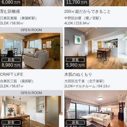
6,080
11,700
万円
万円
育む距離感
200㎡超だからできること
江東区東陽 （東陽町駅）
中野区白鷺 （鷺ノ宮駅）
2LDK / 58.90㎡
4LDK / 218.94㎡
OPEN ROOM
新着
新着
8,980
5,980
万円
万円
CRAFT LIFE
木肌のぬくもり
台東区三筋 （蔵前駅）
大田区北千束 （北千束駅）
2LDK / 56.87㎡
2LDK+マルチルーム / 64.13㎡
OPEN ROOM
新着
新着