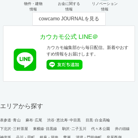
物件・建物
お金に関する
リノベーション
情報
情報
情報
cowcamo JOURNALを見る
カウカモ公式 LINE＠
カウカモ編集部から毎日配信。新着やおす
すめ情報をお届けします。
エリアから探す
表参道･青山
麻布･広尾
渋谷･恵比寿･中目黒
目黒･白金高輪
下北沢･三軒茶屋
東横線･目黒線
駒沢･二子玉川
代々木公園
井の頭線
神楽坂
品川・田町
銀座・築地
豊洲
清澄・門前仲町
皇居西側