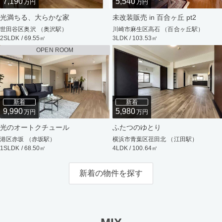
7,190
5,540
万円
万円
光満ちる、大らかな家
未改装販売 in 百合ヶ丘 pt2
世田谷区奥沢 （奥沢駅）
川崎市麻生区高石 （百合ヶ丘駅）
2SLDK / 69.55㎡
3LDK / 103.53㎡
OPEN ROOM
新着
新着
9,990
5,980
万円
万円
光のオートクチュール
ふたつのゆとり
港区赤坂 （赤坂駅）
横浜市青葉区荏田北 （江田駅）
1SLDK / 68.50㎡
4LDK / 100.64㎡
新着の物件を探す