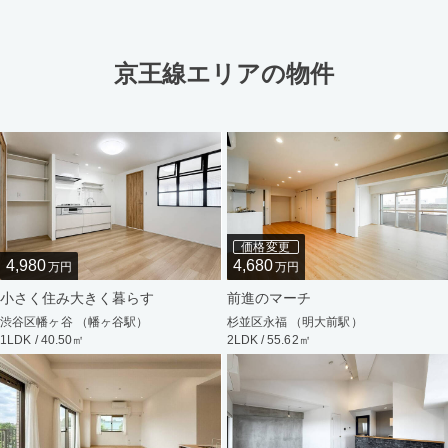
京王線エリアの物件
価格変更
4,980
4,680
万円
万円
小さく住み大きく暮らす
前進のマーチ
渋谷区幡ヶ谷 （幡ヶ谷駅）
杉並区永福 （明大前駅）
1LDK / 40.50㎡
2LDK / 55.62㎡