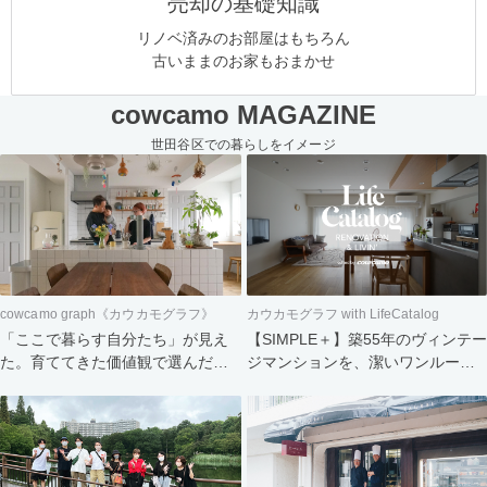
売却の基礎知識
リノベ済みのお部屋はもちろん
古いままのお家もおまかせ
cowcamo MAGAZINE
世田谷区での暮らしをイメージ
cowcamo graph《カウカモグラフ》
カウカモグラフ with LifeCatalog
「ここで暮らす自分たち」が見え
【SIMPLE＋】築55年のヴィンテー
た。育ててきた価値観で選んだ住
ジマンションを、潔いワンルーム
まい
へ。食と会話を楽しむふたりの暮
らし