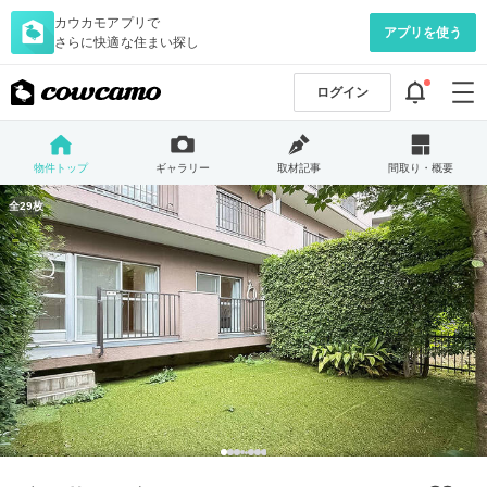
カウカモアプリで
アプリを使う
さらに快適な住まい探し
ログイン
物件トップ
ギャラリー
取材記事
間取り・概要
全29枚