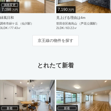
価格変更
7,098
7,190
万円
万円
緑風日和
見上げる理由は4m
調布市緑ケ丘 （仙川駅）
世田谷区南烏山 （芦花公園駅）
3LDK / 77.43㎡
2LDK / 63.22㎡
京王線の物件を探す
とれたて新着
新着
新着