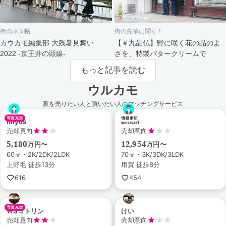
街のネタ帖
街の先輩に聞く！
カウカモ編集部 大残暑見舞い
【＃九品仏】野に咲く花の品のよ
2022 -京王井の頭線-
さを、特製バタークリームで
もっと記事を読む
ウルカモ
家を売りたい人と買いたい人のマッチングサービス
miyos
emori
売却意向
売却意向
5,180
12,954
万円〜
万円〜
60㎡・2K/2DK/2LDK
70㎡・3K/3DK/3LDK
上野毛 徒歩13分
用賀 徒歩8分
616
454
WSコトリン
けい
売却意向
売却意向