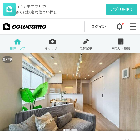
カウカモアプリで
アプリを使う
さらに快適な住まい探し
ログイン
物件トップ
ギャラリー
取材記事
間取り・概要
全27枚