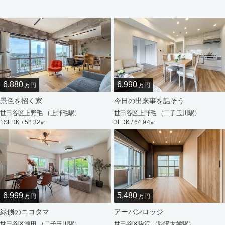
6,880
6,990
万円
万円
景色を招く家
今日の出来事を話そう
世田谷区上野毛 （上野毛駅）
世田谷区上野毛 （二子玉川駅）
1SLDK / 58.32㎡
3LDK / 64.94㎡
6,999
5,480
万円
万円
緑側のニコタマ
アーバンロッジ
世田谷区瀬田 （二子玉川駅）
世田谷区駒沢 （駒沢大学駅）