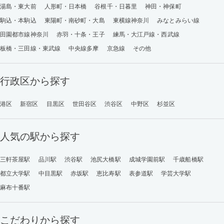
湯島・東大前
人形町・日本橋
谷根千・日暮里
神田・神保町
駒込・本駒込
東陽町・南砂町・大島
東横線神奈川
みなとみらい線
田園都市線神奈川
赤羽・十条・王子
練馬・大江戸線・西武線
板橋・三田線・東武線
中央線多摩
京急線
その他
行政区から探す
港区
新宿区
目黒区
世田谷区
渋谷区
中野区
杉並区
人気の駅から探す
三軒茶屋駅
品川駅
渋谷駅
池尻大橋駅
成城学園前駅
千歳船橋駅
都立大学駅
中目黒駅
赤坂駅
恵比寿駅
表参道駅
学芸大学駅
麻布十番駅
こだわりから探す