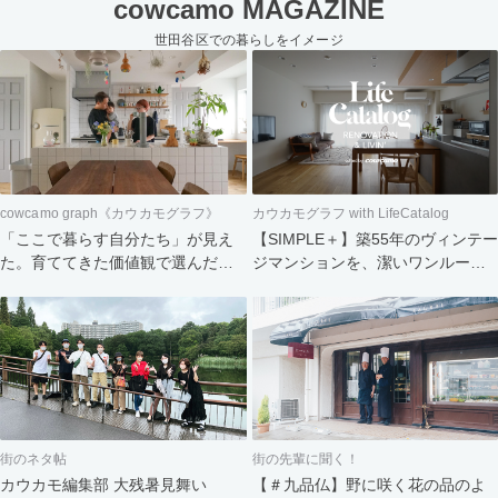
cowcamo MAGAZINE
世田谷区での暮らしをイメージ
cowcamo graph《カウカモグラフ》
カウカモグラフ with LifeCatalog
「ここで暮らす自分たち」が見え
【SIMPLE＋】築55年のヴィンテー
た。育ててきた価値観で選んだ住
ジマンションを、潔いワンルーム
まい
へ。食と会話を楽しむふたりの暮
らし
街のネタ帖
街の先輩に聞く！
カウカモ編集部 大残暑見舞い
【＃九品仏】野に咲く花の品のよ