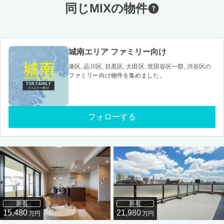
同じMIXの物件
城南エリア ファミリー向け
港区, 品川区, 目黒区, 大田区, 世田谷区一部, 渋谷区の
ファミリー向け物件を集めました。
フォローする
新着
新着
15,480
21,980
万円
万円