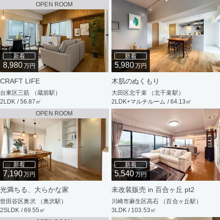
OPEN ROOM
新着
新着
8,980
5,980
万円
万円
CRAFT LIFE
木肌のぬくもり
台東区三筋 （蔵前駅）
大田区北千束 （北千束駅）
2LDK / 56.87㎡
2LDK+マルチルーム / 64.13㎡
OPEN ROOM
新着
新着
7,190
5,540
万円
万円
光満ちる、大らかな家
未改装販売 in 百合ヶ丘 pt2
世田谷区奥沢 （奥沢駅）
川崎市麻生区高石 （百合ヶ丘駅）
2SLDK / 69.55㎡
3LDK / 103.53㎡