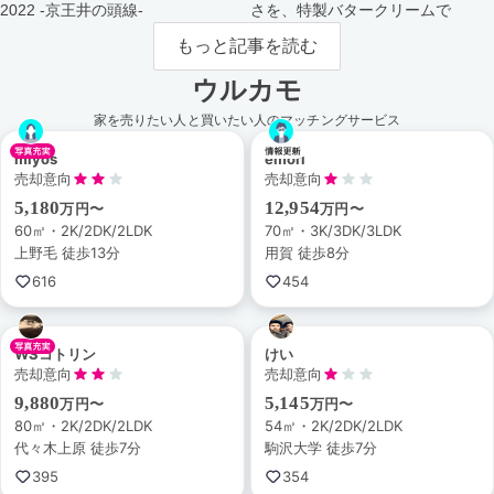
2022 -京王井の頭線-
さを、特製バタークリームで
もっと記事を読む
ウルカモ
家を売りたい人と買いたい人のマッチングサービス
miyos
emori
売却意向
売却意向
5,180
12,954
万円〜
万円〜
60㎡・2K/2DK/2LDK
70㎡・3K/3DK/3LDK
上野毛 徒歩13分
用賀 徒歩8分
616
454
WSコトリン
けい
売却意向
売却意向
9,880
5,145
万円〜
万円〜
80㎡・2K/2DK/2LDK
54㎡・2K/2DK/2LDK
代々木上原 徒歩7分
駒沢大学 徒歩7分
395
354