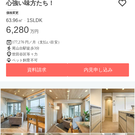
心強い味方たち！
価格変更
63.96㎡
1SLDK
・
6,280
万円
177,276 円／月（支払い目安）
尾山台駅徒歩3分
世田谷区等々力
ペット飼育不可
資料請求
内見申し込み