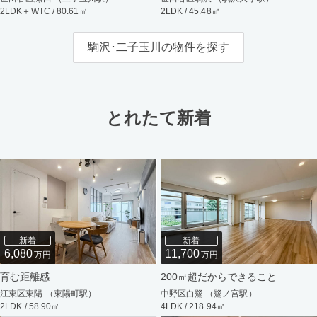
2LDK＋WTC / 80.61㎡
2LDK / 45.48㎡
駒沢･二子玉川の物件を探す
とれたて新着
新着
新着
6,080
11,700
万円
万円
育む距離感
200㎡超だからできること
江東区東陽 （東陽町駅）
中野区白鷺 （鷺ノ宮駅）
2LDK / 58.90㎡
4LDK / 218.94㎡