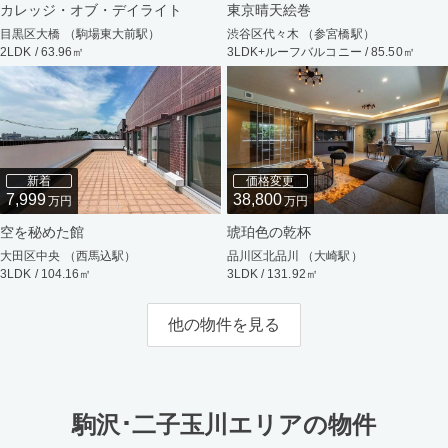
カレッジ・オブ・デイライト
東京晴天絵巻
目黒区大橋 （駒場東大前駅）
渋谷区代々木 （参宮橋駅）
2LDK / 63.96㎡
3LDK+ルーフバルコニー / 85.50㎡
新着
価格変更
7,999
38,800
万円
万円
空を秘めた館
琥珀色の乾杯
大田区中央 （西馬込駅）
品川区北品川 （大崎駅）
3LDK / 104.16㎡
3LDK / 131.92㎡
他の物件を見る
駒沢･二子玉川エリアの物件