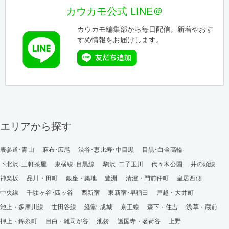
カウカモ公式 LINE＠
カウカモ編集部から毎日配信。新着やおす
すめ情報をお届けします。
エリアから探す
表参道･青山
麻布･広尾
渋谷･恵比寿･中目黒
目黒･白金高輪
下北沢･三軒茶屋
東横線･目黒線
駒沢･二子玉川
代々木公園
井の頭線
神楽坂
品川・田町
銀座・築地
豊洲
清澄・門前仲町
皇居西側
中央線
千駄ヶ谷･四ッ谷
西新宿
東新宿･早稲田
戸越・大井町
池上・多摩川線
世田谷線
経堂･成城
京王線
森下・住吉
浅草・蔵前
押上・錦糸町
目白・雑司が谷
池袋
護国寺・茗荷谷
上野