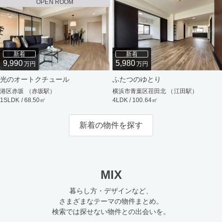
OPEN ROOM
新着
新着
9,990
5,980
万円
万円
光のオートクチュール
ふたつのゆとり
港区赤坂 （赤坂駅）
横浜市青葉区荏田北 （江田駅）
1SLDK / 68.50㎡
4LDK / 100.64㎡
新着の物件を探す
MIX
暮らし方・デザインなど、
さまざまなテーマの物件まとめ。
検索では探せない物件との出会いを。