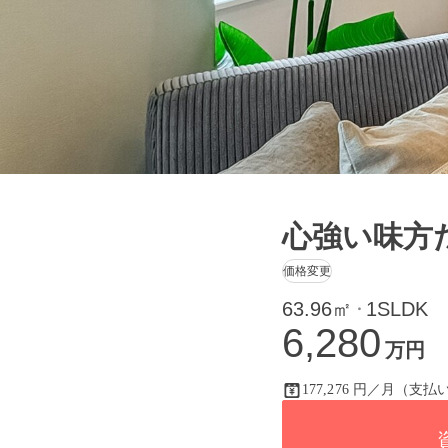
心強い味方
価格変更
63.96㎡
1SLDK
・
6,280
万円
177,276 円／月（支