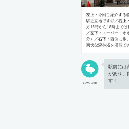
左上・
今回ご紹介する
駅近立地です◎／
右上
方16時から18時まで
／
左下・
スーパー「オ
分）／
右下・
西側に歩
爽快な森林浴を堪能でき
駅前には
があり、
す！
cowcamo