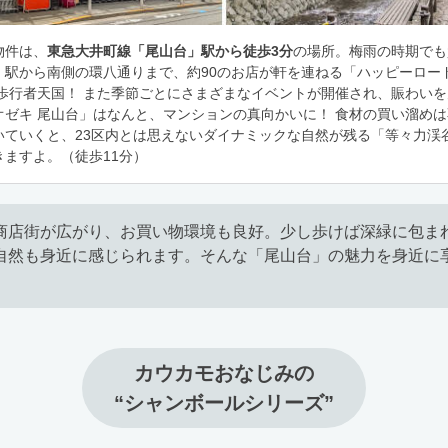
物件は、
東急大井町線「尾山台」駅から徒歩3分
の場所。梅雨の時期でも
・
駅から南側の環八通りまで、約90のお店が軒を連ねる「ハッピーロー
は歩行者天国！ また季節ごとにさまざまなイベントが開催され、賑わい
オゼキ 尾山台」はなんと、マンションの真向かいに！ 食材の買い溜めは
いていくと、23区内とは思えないダイナミックな自然が残る「等々力渓
ますよ。（徒歩11分）
商店街が広がり、お買い物環境も良好。少し歩けば深緑に包ま
自然も身近に感じられます。そんな「尾山台」の魅力を身近に
カウカモおなじみの

“シャンボールシリーズ”