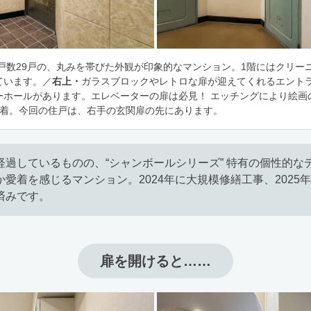
総戸数29戸の、丸みを帯びた外観が印象的なマンション。1階にはクリー
ています。／
右上・
ガラスブロックやレトロな扉が迎えてくれるエント
ーホールがあります。エレベーターの扉は必見！ エッチングにより絵画
到着。今回の住戸は、右手の玄関扉の先にあります。
経過しているものの、“シャンボールシリーズ” 特有の個性的な
か愛着を感じるマンション。2024年に大規模修繕工事、2025
済みです。
扉を開けると……