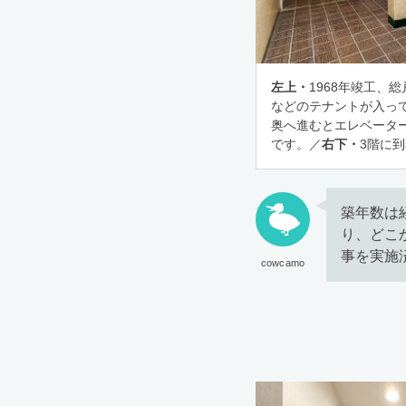
左上・
1968年竣工、
などのテナントが入っ
奥へ進むとエレベータ
です。／
右下・
3階に
築年数は
り、どこ
事を実施
cowcamo