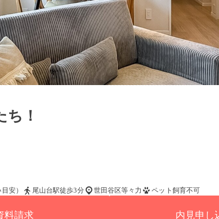
たち！
払い目安）
尾山台駅徒歩3分
世田谷区等々力
ペット飼育不可
資料請求
内見申し