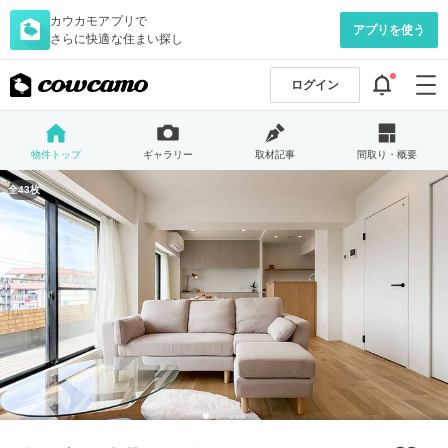
カウカモアプリで
アプリを使う
さらに快適な住まい探し
ログイン
物件トップ
ギャラリー
取材記事
間取り・概要
全43枚