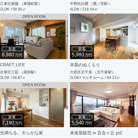
江東区東陽 （東陽町駅）
中野区白鷺 （鷺ノ宮駅）
2LDK / 58.90㎡
4LDK / 218.94㎡
OPEN ROOM
新着
新着
8,980
5,980
万円
万円
CRAFT LIFE
木肌のぬくもり
台東区三筋 （蔵前駅）
大田区北千束 （北千束駅）
2LDK / 56.87㎡
2LDK+マルチルーム / 64.13㎡
OPEN ROOM
新着
新着
7,190
5,540
万円
万円
光満ちる、大らかな家
未改装販売 in 百合ヶ丘 pt2