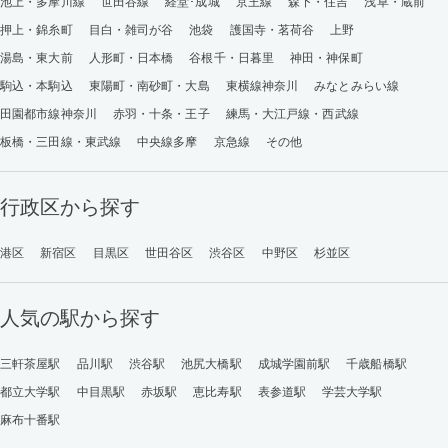
池上・多摩川線
世田谷線
経堂･成城
京王線
森下・住吉
浅草・蔵前
押上・錦糸町
目白・雑司が谷
池袋
護国寺・茗荷谷
上野
湯島・東大前
人形町・日本橋
谷根千・日暮里
神田・神保町
駒込・本駒込
東陽町・南砂町・大島
東横線神奈川
みなとみらい線
田園都市線神奈川
赤羽・十条・王子
練馬・大江戸線・西武線
板橋・三田線・東武線
中央線多摩
京急線
その他
行政区から探す
港区
新宿区
目黒区
世田谷区
渋谷区
中野区
杉並区
人気の駅から探す
三軒茶屋駅
品川駅
渋谷駅
池尻大橋駅
成城学園前駅
千歳船橋駅
都立大学駅
中目黒駅
赤坂駅
恵比寿駅
表参道駅
学芸大学駅
麻布十番駅