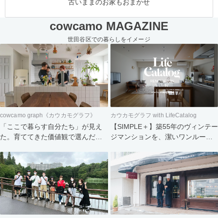
古いままのお家もおまかせ
cowcamo MAGAZINE
世田谷区での暮らしをイメージ
cowcamo graph《カウカモグラフ》
カウカモグラフ with LifeCatalog
「ここで暮らす自分たち」が見え
【SIMPLE＋】築55年のヴィンテー
た。育ててきた価値観で選んだ住
ジマンションを、潔いワンルーム
まい
へ。食と会話を楽しむふたりの暮
らし