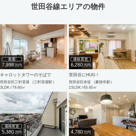
世田谷線エリアの物件
新着
価格変更
7,998
6,280
万円
万円
キャロットタワーのそばで
世田谷にHUG！
世田谷区三軒茶屋 （三軒茶屋駅）
世田谷区赤堤 （豪徳寺駅）
3LDK / 76.60㎡
1SLDK / 65.65㎡
価格変更
5,380
4,780
万円
万円