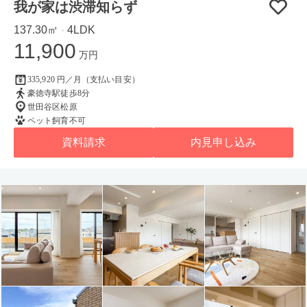
我が家は渋滞知らず
137.30㎡
4LDK
・
11,900
万円
335,920 円／月（支払い目安）
豪徳寺駅徒歩8分
世田谷区松原
ペット飼育不可
資料請求
内見申し込み