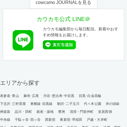
cowcamo JOURNALを見る
カウカモ公式 LINE＠
カウカモ編集部から毎日配信。新着やおす
すめ情報をお届けします。
エリアから探す
表参道･青山
麻布･広尾
渋谷･恵比寿･中目黒
目黒･白金高輪
下北沢･三軒茶屋
東横線･目黒線
駒沢･二子玉川
代々木公園
井の頭線
神楽坂
品川・田町
銀座・築地
豊洲
清澄・門前仲町
皇居西側
中央線
千駄ヶ谷･四ッ谷
西新宿
東新宿･早稲田
戸越・大井町