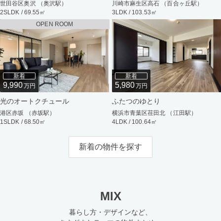
世田谷区奥沢 （奥沢駅）
川崎市麻生区高石 （百合ヶ丘駅）
2SLDK / 69.55㎡
3LDK / 103.53㎡
OPEN ROOM
新着
新着
9,990
5,980
万円
万円
光のオートクチュール
ふたつのゆとり
港区赤坂 （赤坂駅）
横浜市青葉区荏田北 （江田駅）
1SLDK / 68.50㎡
4LDK / 100.64㎡
新着の物件を探す
MIX
暮らし方・デザインなど、