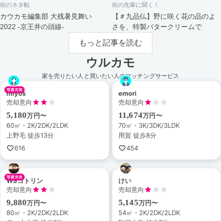
街のネタ帖
街の先輩に聞く！
カウカモ編集部 大残暑見舞い
【＃九品仏】野に咲く花の品のよ
2022 -京王井の頭線-
さを、特製バタークリームで
もっと記事を読む
ウルカモ
家を売りたい人と買いたい人のマッチングサービス
miyos
emori
売却意向
売却意向
5,180
11,674
万円〜
万円〜
60㎡・2K/2DK/2LDK
70㎡・3K/3DK/3LDK
上野毛 徒歩13分
用賀 徒歩8分
616
454
WSコトリン
けい
売却意向
売却意向
9,880
5,145
万円〜
万円〜
80㎡・2K/2DK/2LDK
54㎡・2K/2DK/2LDK