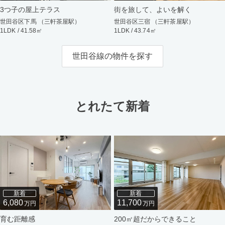
3つ子の屋上テラス
街を旅して、よいを解く
世田谷区下馬 （三軒茶屋駅）
世田谷区三宿 （三軒茶屋駅）
1LDK / 41.58㎡
1LDK / 43.74㎡
世田谷線の物件を探す
とれたて新着
新着
新着
6,080
11,700
万円
万円
育む距離感
200㎡超だからできること