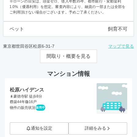
※ローンの目安は、頭金ゼロ、借入年数35年、都市銀行・変動金利
1.0%（優遇利用）を想定。審査内容により、融資の一部または全部を
ご利用頂けない場合がございます。予めご了承ください。
ペット
飼育不可
東京都世田谷区松原6-31-7
マップで見る
間取り・概要を見る
マンション情報
松原ハイデンス
豪徳寺駅 徒歩8分
築44年
16戸
物件の販売状況
販売中
通知を設定
詳細をみる