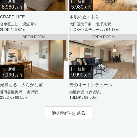
新着
新着
8,980
5,980
万円
万円
CRAFT LIFE
木肌のぬくもり
台東区三筋 （蔵前駅）
大田区北千束 （北千束駅）
2LDK / 56.87㎡
2LDK+マルチルーム / 64.13㎡
OPEN ROOM
OPEN ROOM
新着
新着
7,190
9,990
万円
万円
光満ちる、大らかな家
光のオートクチュール
世田谷区奥沢 （奥沢駅）
港区赤坂 （赤坂駅）
2SLDK / 69.55㎡
1SLDK / 68.50㎡
他の物件を見る