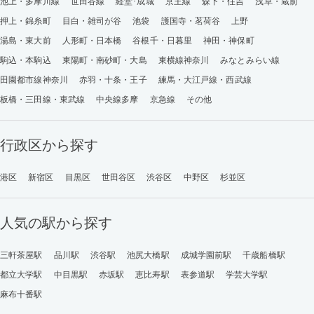
池上・多摩川線
世田谷線
経堂･成城
京王線
森下・住吉
浅草・蔵前
押上・錦糸町
目白・雑司が谷
池袋
護国寺・茗荷谷
上野
湯島・東大前
人形町・日本橋
谷根千・日暮里
神田・神保町
駒込・本駒込
東陽町・南砂町・大島
東横線神奈川
みなとみらい線
田園都市線神奈川
赤羽・十条・王子
練馬・大江戸線・西武線
板橋・三田線・東武線
中央線多摩
京急線
その他
行政区から探す
港区
新宿区
目黒区
世田谷区
渋谷区
中野区
杉並区
人気の駅から探す
三軒茶屋駅
品川駅
渋谷駅
池尻大橋駅
成城学園前駅
千歳船橋駅
都立大学駅
中目黒駅
赤坂駅
恵比寿駅
表参道駅
学芸大学駅
麻布十番駅