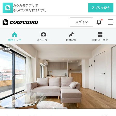
カウカモアプリで
アプリを使う
さらに快適な住まい探し
ログイン
物件トップ
ギャラリー
取材記事
間取り・概要
全43枚