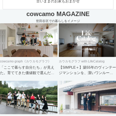
古いままのお家もおまかせ
cowcamo MAGAZINE
世田谷区での暮らしをイメージ
cowcamo graph《カウカモグラフ》
カウカモグラフ with LifeCatalog
「ここで暮らす自分たち」が見え
【SIMPLE＋】築55年のヴィンテー
た。育ててきた価値観で選んだ住
ジマンションを、潔いワンルーム
まい
へ。食と会話を楽しむふたりの暮
らし