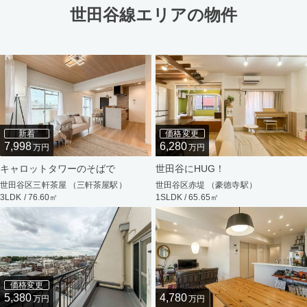
世田谷線エリアの物件
新着
価格変更
7,998
6,280
万円
万円
キャロットタワーのそばで
世田谷にHUG！
世田谷区三軒茶屋 （三軒茶屋駅）
世田谷区赤堤 （豪徳寺駅）
3LDK / 76.60㎡
1SLDK / 65.65㎡
価格変更
5,380
4,780
万円
万円