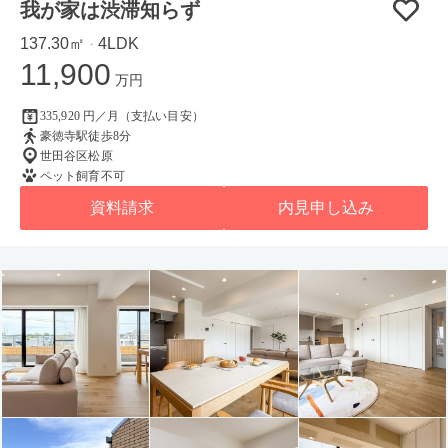
我が家は渋滞知らず
137.30㎡
4LDK
・
11,900
万円
335,920 円／月（支払い目安）
豪徳寺駅徒歩8分
世田谷区松原
ペット飼育不可
資料請求
内見申し込み