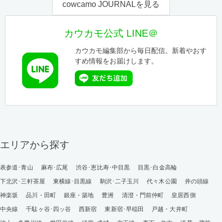
cowcamo JOURNALを見る
カウカモ公式 LINE＠
カウカモ編集部から毎日配信。新着やおす
すめ情報をお届けします。
エリアから探す
表参道･青山
麻布･広尾
渋谷･恵比寿･中目黒
目黒･白金高輪
下北沢･三軒茶屋
東横線･目黒線
駒沢･二子玉川
代々木公園
井の頭線
神楽坂
品川・田町
銀座・築地
豊洲
清澄・門前仲町
皇居西側
中央線
千駄ヶ谷･四ッ谷
西新宿
東新宿･早稲田
戸越・大井町