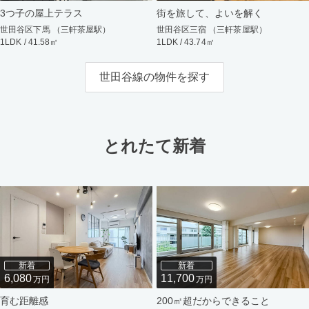
3つ子の屋上テラス
街を旅して、よいを解く
世田谷区下馬 （三軒茶屋駅）
世田谷区三宿 （三軒茶屋駅）
1LDK / 41.58㎡
1LDK / 43.74㎡
世田谷線の物件を探す
とれたて新着
新着
新着
6,080
11,700
万円
万円
育む距離感
200㎡超だからできること