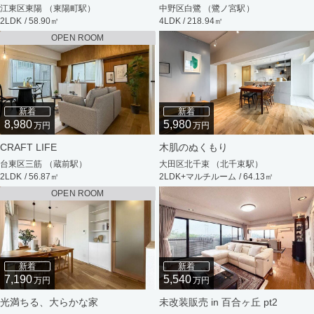
江東区東陽 （東陽町駅）
中野区白鷺 （鷺ノ宮駅）
2LDK / 58.90㎡
4LDK / 218.94㎡
OPEN ROOM
新着
新着
8,980
5,980
万円
万円
CRAFT LIFE
木肌のぬくもり
台東区三筋 （蔵前駅）
大田区北千束 （北千束駅）
2LDK / 56.87㎡
2LDK+マルチルーム / 64.13㎡
OPEN ROOM
新着
新着
7,190
5,540
万円
万円
光満ちる、大らかな家
未改装販売 in 百合ヶ丘 pt2