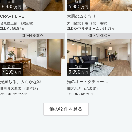
新着
新着
8,980
5,980
万円
万円
CRAFT LIFE
木肌のぬくもり
台東区三筋 （蔵前駅）
大田区北千束 （北千束駅）
2LDK / 56.87㎡
2LDK+マルチルーム / 64.13㎡
OPEN ROOM
OPEN ROOM
新着
新着
7,190
9,990
万円
万円
光満ちる、大らかな家
光のオートクチュール
世田谷区奥沢 （奥沢駅）
港区赤坂 （赤坂駅）
2SLDK / 69.55㎡
1SLDK / 68.50㎡
他の物件を見る