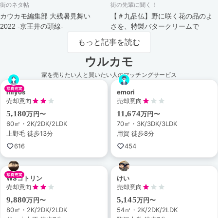
街のネタ帖
街の先輩に聞く！
カウカモ編集部 大残暑見舞い
【＃九品仏】野に咲く花の品のよ
2022 -京王井の頭線-
さを、特製バタークリームで
もっと記事を読む
ウルカモ
家を売りたい人と買いたい人のマッチングサービス
miyos
emori
売却意向
売却意向
5,180
11,674
万円〜
万円〜
60㎡・2K/2DK/2LDK
70㎡・3K/3DK/3LDK
上野毛 徒歩13分
用賀 徒歩8分
616
454
WSコトリン
けい
売却意向
売却意向
9,880
5,145
万円〜
万円〜
80㎡・2K/2DK/2LDK
54㎡・2K/2DK/2LDK