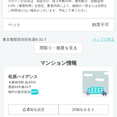
※ローンの目安は、頭金ゼロ、借入年数35年、都市銀行・変動金利
1.0%（優遇利用）を想定。審査内容により、融資の一部または全部を
ご利用頂けない場合がございます。予めご了承ください。
ペット
飼育不可
東京都世田谷区松原6-31-7
マップで見る
間取り・概要を見る
マンション情報
松原ハイデンス
豪徳寺駅 徒歩8分
築44年
16戸
物件の販売状況
販売中
通知を設定
詳細をみる