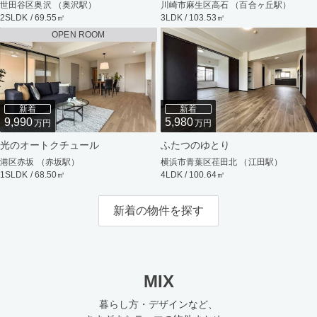
世田谷区奥沢 （奥沢駅）
川崎市麻生区高石 （百合ヶ丘駅）
2SLDK / 69.55㎡
3LDK / 103.53㎡
OPEN ROOM
新着
新着
9,990
5,980
万円
万円
光のオートクチュール
ふたつのゆとり
港区赤坂 （赤坂駅）
横浜市青葉区荏田北 （江田駅）
1SLDK / 68.50㎡
4LDK / 100.64㎡
新着の物件を探す
MIX
暮らし方・デザインなど、