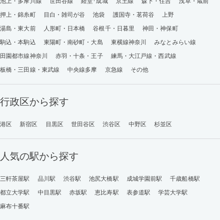
池上・多摩川線
世田谷線
経堂･成城
京王線
森下・住吉
浅草・蔵前
押上・錦糸町
目白・雑司が谷
池袋
護国寺・茗荷谷
上野
湯島・東大前
人形町・日本橋
谷根千・日暮里
神田・神保町
駒込・本駒込
東陽町・南砂町・大島
東横線神奈川
みなとみらい線
田園都市線神奈川
赤羽・十条・王子
練馬・大江戸線・西武線
板橋・三田線・東武線
中央線多摩
京急線
その他
行政区から探す
港区
新宿区
目黒区
世田谷区
渋谷区
中野区
杉並区
人気の駅から探す
三軒茶屋駅
品川駅
渋谷駅
池尻大橋駅
成城学園前駅
千歳船橋駅
都立大学駅
中目黒駅
赤坂駅
恵比寿駅
表参道駅
学芸大学駅
麻布十番駅