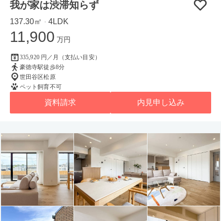
我が家は渋滞知らず
137.30㎡
4LDK
・
11,900
万円
335,920 円／月（支払い目安）
豪徳寺駅徒歩8分
世田谷区松原
ペット飼育不可
資料請求
内見申し込み