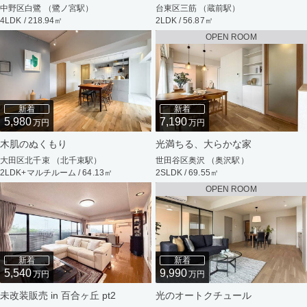
中野区白鷺 （鷺ノ宮駅）
台東区三筋 （蔵前駅）
4LDK / 218.94㎡
2LDK / 56.87㎡
OPEN ROOM
新着
新着
5,980
7,190
万円
万円
木肌のぬくもり
光満ちる、大らかな家
大田区北千束 （北千束駅）
世田谷区奥沢 （奥沢駅）
2LDK+マルチルーム / 64.13㎡
2SLDK / 69.55㎡
OPEN ROOM
新着
新着
5,540
9,990
万円
万円
未改装販売 in 百合ヶ丘 pt2
光のオートクチュール