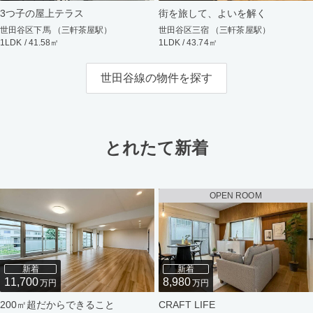
3つ子の屋上テラス
街を旅して、よいを解く
世田谷区下馬 （三軒茶屋駅）
世田谷区三宿 （三軒茶屋駅）
1LDK / 41.58㎡
1LDK / 43.74㎡
世田谷線の物件を探す
とれたて新着
OPEN ROOM
新着
新着
11,700
8,980
万円
万円
200㎡超だからできること
CRAFT LIFE