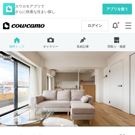
カウカモアプリで
アプリを使う
さらに快適な住まい探し
ログイン
物件トップ
ギャラリー
取材記事
間取り・概要
全43枚