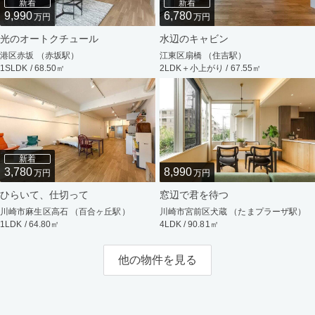
新着
新着
9,990
6,780
万円
万円
光のオートクチュール
水辺のキャビン
港区赤坂 （赤坂駅）
江東区扇橋 （住吉駅）
1SLDK / 68.50㎡
2LDK＋小上がり / 67.55㎡
新着
3,780
8,990
万円
万円
ひらいて、仕切って
窓辺で君を待つ
川崎市麻生区高石 （百合ヶ丘駅）
川崎市宮前区犬蔵 （たまプラーザ駅）
1LDK / 64.80㎡
4LDK / 90.81㎡
他の物件を見る