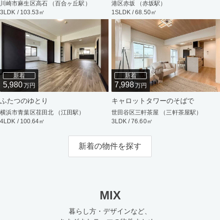
川崎市麻生区高石 （百合ヶ丘駅）
港区赤坂 （赤坂駅）
3LDK / 103.53㎡
1SLDK / 68.50㎡
新着
新着
5,980
7,998
万円
万円
ふたつのゆとり
キャロットタワーのそばで
横浜市青葉区荏田北 （江田駅）
世田谷区三軒茶屋 （三軒茶屋駅）
4LDK / 100.64㎡
3LDK / 76.60㎡
新着の物件を探す
MIX
暮らし方・デザインなど、