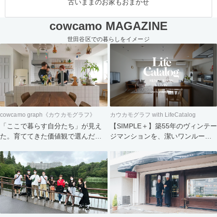
古いままのお家もおまかせ
cowcamo MAGAZINE
世田谷区での暮らしをイメージ
cowcamo graph《カウカモグラフ》
カウカモグラフ with LifeCatalog
「ここで暮らす自分たち」が見え
【SIMPLE＋】築55年のヴィンテー
た。育ててきた価値観で選んだ住
ジマンションを、潔いワンルーム
まい
へ。食と会話を楽しむふたりの暮
らし