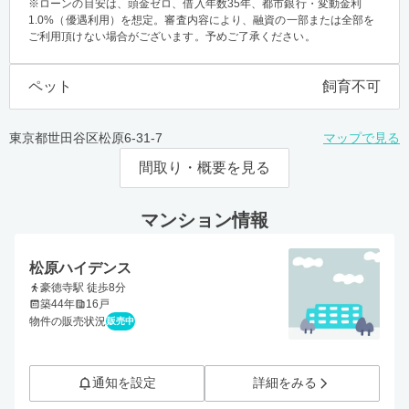
※ローンの目安は、頭金ゼロ、借入年数35年、都市銀行・変動金利
1.0%（優遇利用）を想定。審査内容により、融資の一部または全部を
ご利用頂けない場合がございます。予めご了承ください。
ペット
飼育不可
東京都世田谷区松原6-31-7
マップで見る
間取り・概要を見る
マンション情報
松原ハイデンス
豪徳寺駅 徒歩8分
築44年
16戸
物件の販売状況
販売中
通知を設定
詳細をみる