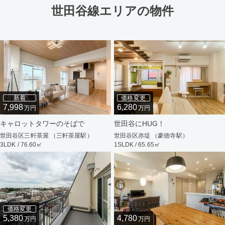
世田谷線エリアの物件
新着
価格変更
7,998
6,280
万円
万円
キャロットタワーのそばで
世田谷にHUG！
世田谷区三軒茶屋 （三軒茶屋駅）
世田谷区赤堤 （豪徳寺駅）
3LDK / 76.60㎡
1SLDK / 65.65㎡
価格変更
5,380
4,780
万円
万円