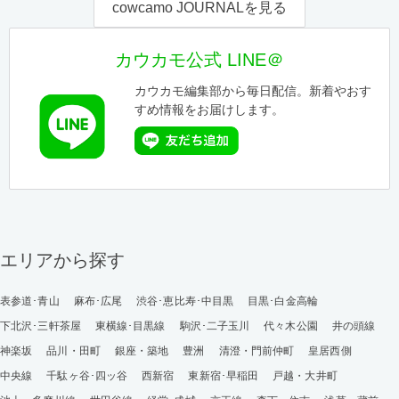
cowcamo JOURNALを見る
カウカモ公式 LINE＠
カウカモ編集部から毎日配信。新着やおす
すめ情報をお届けします。
エリアから探す
表参道･青山
麻布･広尾
渋谷･恵比寿･中目黒
目黒･白金高輪
下北沢･三軒茶屋
東横線･目黒線
駒沢･二子玉川
代々木公園
井の頭線
神楽坂
品川・田町
銀座・築地
豊洲
清澄・門前仲町
皇居西側
中央線
千駄ヶ谷･四ッ谷
西新宿
東新宿･早稲田
戸越・大井町