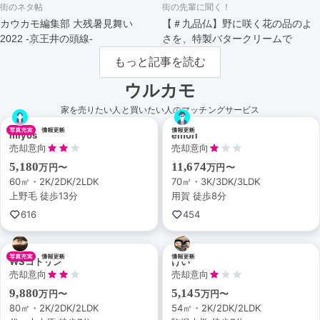
街のネタ帖
街の先輩に聞く！
カウカモ編集部 大残暑見舞い
【＃九品仏】野に咲く花の品のよ
2022 -京王井の頭線-
さを、特製バタークリームで
もっと記事を読む
ウルカモ
家を売りたい人と買いたい人のマッチングサービス
miyos
emori
売却意向
売却意向
5,180
11,674
万円〜
万円〜
60㎡・2K/2DK/2LDK
70㎡・3K/3DK/3LDK
上野毛 徒歩13分
用賀 徒歩8分
616
454
WSコトリン
けい
売却意向
売却意向
9,880
5,145
万円〜
万円〜
80㎡・2K/2DK/2LDK
54㎡・2K/2DK/2LDK