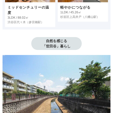
ミッドセンチュリーの温
軽やかにつながる
度
1LDK / 45.26㎡
杉並区上高井戸
（八幡山駅）
3LDK / 88.02㎡
渋谷区代々木
（参宮橋駅）
自然を感じる

「世田谷」暮らし