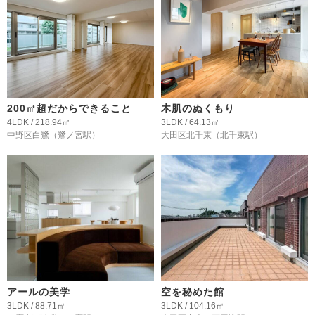
200㎡超だからできること
木肌のぬくもり
4LDK / 218.94㎡
3LDK / 64.13㎡
中野区白鷺
（鷺ノ宮駅）
大田区北千束
（北千束駅）
アールの美学
空を秘めた館
3LDK / 88.71㎡
3LDK / 104.16㎡