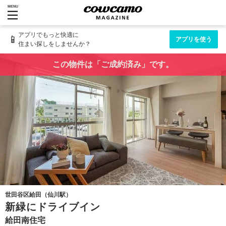
MENU
アプリでもっと快適に
📱
アプリを使う
住まい探しをしませんか？
この物件は「ご成約済み」です。
世田谷区給田（仙川駅）
新緑にドライブイン
給田南住宅