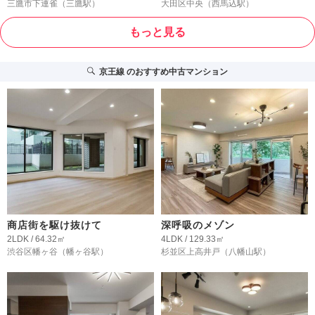
三鷹市下連雀
（三鷹駅）
大田区中央
（西馬込駅）
もっと見る
京王線
のおすすめ中古マンション
商店街を駆け抜けて
深呼吸のメゾン
2LDK / 64.32㎡
4LDK / 129.33㎡
渋谷区幡ヶ谷
（幡ヶ谷駅）
杉並区上高井戸
（八幡山駅）