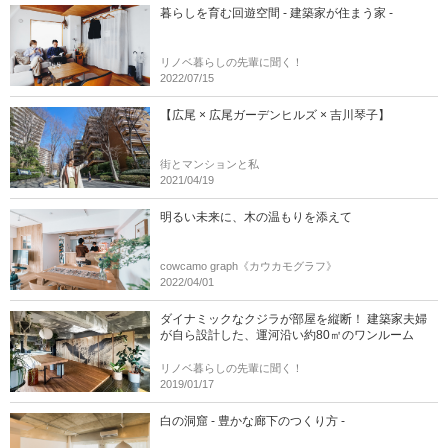
暮らしを育む回遊空間 - 建築家が住まう家 -
リノベ暮らしの先輩に聞く！
2022/07/15
【広尾 × 広尾ガーデンヒルズ × 吉川琴子】
街とマンションと私
2021/04/19
明るい未来に、木の温もりを添えて
cowcamo graph《カウカモグラフ》
2022/04/01
ダイナミックなクジラが部屋を縦断！ 建築家夫婦
が自ら設計した、運河沿い約80㎡のワンルーム
リノベ暮らしの先輩に聞く！
2019/01/17
白の洞窟 - 豊かな廊下のつくり方 -