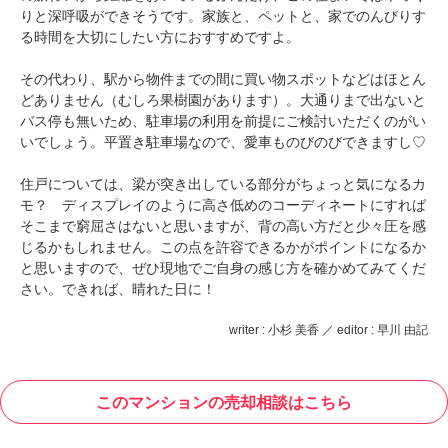
りと深呼吸ができそうです。家族と、ペットと、家でのんびりす
る時間を大切にしたい方におすすめですよ。
その代わり、駅から物件までの間に買い物スポットなどはほとん
どありません（むしろ果樹園があります）。大通りまで出ないと
バス停も無いため、駐車場の利用を前提にご検討いただくのがい
いでしょう。平置き駐車場なので、愛車ものびのびできますし♡
住戸については、梁が突き出している部分がちょっと気になるカ
モ？ ディスプレイのように高さ低めのコーディネートにすれば
そこまで窮屈さはないと思いますが、背の高い方だと少々圧を感
じるかもしれません。この点を許容できるかがポイントになるか
と思いますので、ぜひ現地でご自身の感じ方を確かめてみてくだ
さい。できれば、晴れた日に！
writer : 小杉 美香 ／ editor : 早川 由記
このマンションの売却相談はこちら