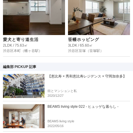
愛犬と寄り道生活
笹幡ホッピング
2LDK / 75.63㎡
3LDK / 65.60㎡
渋谷区本町
（幡ヶ谷駅）
渋谷区笹塚
（笹塚駅）
編集部 PICKUP 記事
【恵比寿 × 秀和恵比寿レジデンス × 守岡加奈多】
街とマンションと私
2020/12/27
BEAMS living style 022 - ヒュッゲな暮らし -
BEAMS living style
2022/05/16