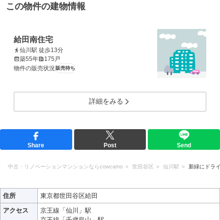
この物件の建物情報
給田南住宅
仙川駅 徒歩13分
築55年
175戸
物件の販売状況
販売待ち
詳細をみる
Share
Post
Send
中古・リノベーションマンションならcowcamo
世田谷区
仙川駅
新緑にドラ
住所
東京都世田谷区給田
アクセス
京王線「仙川」駅
京王線「千歳烏山」駅