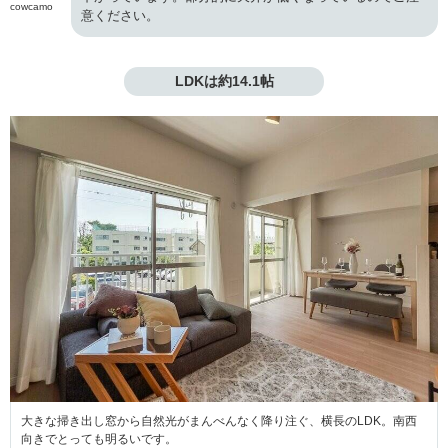
cowcamo
意ください。
LDKは約14.1帖
大きな掃き出し窓から自然光がまんべんなく降り注ぐ、横長のLDK。南西
向きでとっても明るいです。