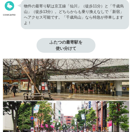
物件の最寄り駅は京王線「仙川」（徒歩11分）と「千歳烏
山」（徒歩13分）。どちらからも乗り換えなしで「新宿」
cowcamo
へアクセス可能です。「千歳烏山」なら特急が停車します
よ！
ふたつの最寄駅を

使い分けて