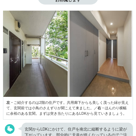
左・
ご紹介するのは2階の住戸です。共用廊下からも美しく茂った緑が見え
て、玄関前では小鳥のさえずりが聞こえて来ました。／
右・
ほんのり横幅
に余裕のある玄関。まずは突き当たりにあるLDKから見ていきましょう。
玄関からLDKにかけて、住戸を南北に縦断するように梁が
下がっています。部分的に天井が低くなっているのでご注