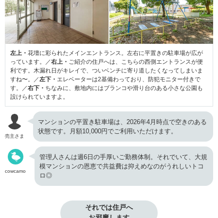
左上・
花壇に彩られたメインエントランス。左右に平置きの駐車場が広が
っています。／
右上・
ご紹介の住戸へは、こちらの西側エントランスが便
利です。木漏れ日がキレイで、ついベンチに寄り道したくなってしまいま
すね〜。／
左下・
エレベーターは2基備わっており、防犯モニター付きで
す。／
右下・
ちなみに、敷地内にはブランコや滑り台のある小さな公園も
設けられていますよ。
マンションの平置き駐車場は、2026年4月時点で空きのある
状態です。月額10,000円でご利用いただけます。
売主さま
管理人さんは週6日の手厚いご勤務体制。それでいて、大規
模マンションの恩恵で共益費は抑えめなのがうれしいトコ
cowcamo
ロ◎
それでは住戸へ

お邪魔します