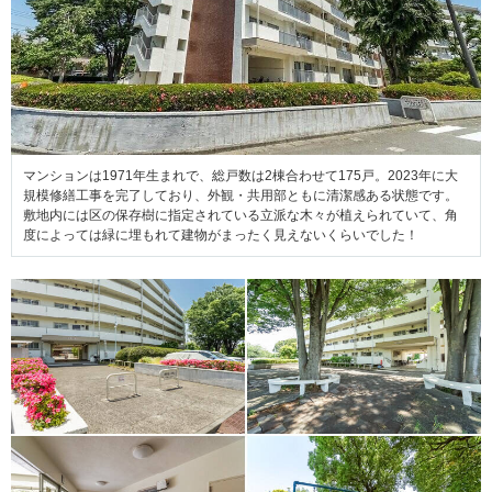
マンションは1971年生まれで、総戸数は2棟合わせて175戸。2023年に大
規模修繕工事を完了しており、外観・共用部ともに清潔感ある状態です。
敷地内には区の保存樹に指定されている立派な木々が植えられていて、角
度によっては緑に埋もれて建物がまったく見えないくらいでした！