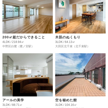
200㎡超だからできること
木肌のぬくもり
4LDK / 218.94㎡
3LDK / 64.13㎡
中野区白鷺
（鷺ノ宮駅）
大田区北千束
（北千束駅）
アールの美学
空を秘めた館
3LDK / 88.71㎡
3LDK / 104.16㎡