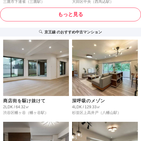
三鷹市下連雀
（三鷹駅）
大田区中央
（西馬込駅）
もっと見る
京王線
のおすすめ中古マンション
商店街を駆け抜けて
深呼吸のメゾン
2LDK / 64.32㎡
4LDK / 129.33㎡
渋谷区幡ヶ谷
（幡ヶ谷駅）
杉並区上高井戸
（八幡山駅）