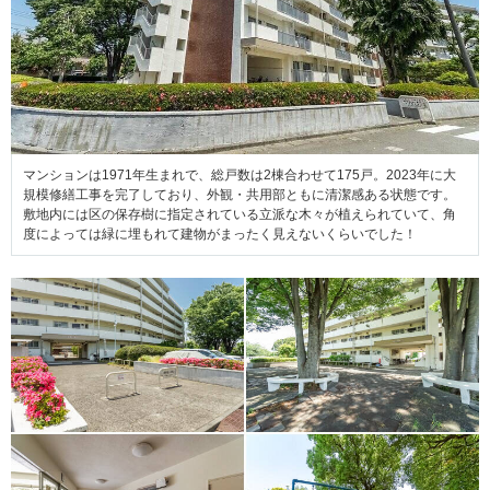
マンションは1971年生まれで、総戸数は2棟合わせて175戸。2023年に大
規模修繕工事を完了しており、外観・共用部ともに清潔感ある状態です。
敷地内には区の保存樹に指定されている立派な木々が植えられていて、角
度によっては緑に埋もれて建物がまったく見えないくらいでした！