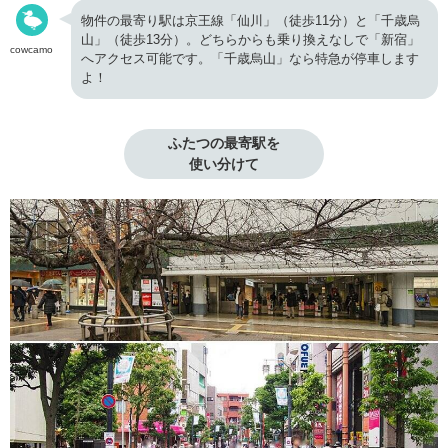
物件の最寄り駅は京王線「仙川」（徒歩11分）と「千歳烏
山」（徒歩13分）。どちらからも乗り換えなしで「新宿」
cowcamo
へアクセス可能です。「千歳烏山」なら特急が停車します
よ！
ふたつの最寄駅を

使い分けて