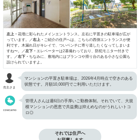
左上・
花壇に彩られたメインエントランス。左右に平置きの駐車場が広が
っています。／
右上・
ご紹介の住戸へは、こちらの西側エントランスが便
利です。木漏れ日がキレイで、ついベンチに寄り道したくなってしまいま
すね〜。／
左下・
エレベーターは2基備わっており、防犯モニター付きで
す。／
右下・
ちなみに、敷地内にはブランコや滑り台のある小さな公園も
設けられていますよ。
マンションの平置き駐車場は、2026年4月時点で空きのある
状態です。月額10,000円でご利用いただけます。
売主さま
管理人さんは週6日の手厚いご勤務体制。それでいて、大規
模マンションの恩恵で共益費は抑えめなのがうれしいトコ
cowcamo
ロ◎
それでは住戸へ

お邪魔します