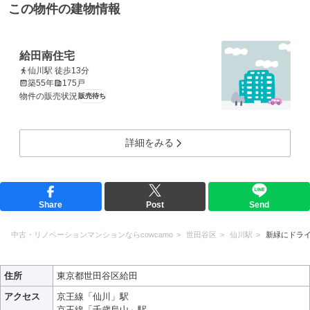
この物件の建物情報
給田南住宅
仙川駅 徒歩13分
築55年
175戸
物件の販売状況
販売待ち
詳細をみる
Share
Post
Send
中古・リノベーションマンションならcowcamo
世田谷区
仙川駅
新緑にドラ
住所
東京都世田谷区給田
アクセス
京王線「仙川」駅
京王線「千歳烏山」駅