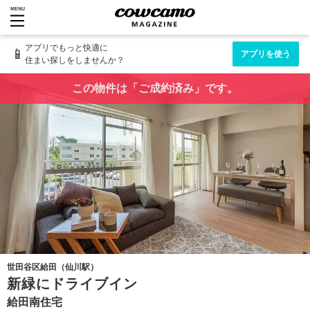
MENU
アプリでもっと快適に
📱
アプリを使う
住まい探しをしませんか？
この物件は「ご成約済み」です。
世田谷区給田（仙川駅）
新緑にドライブイン
給田南住宅