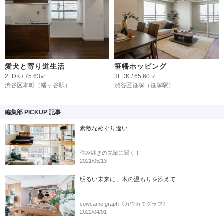
愛犬と寄り道生活
笹幡ホッピング
2LDK / 75.63㎡
3LDK / 65.60㎡
渋谷区本町
（幡ヶ谷駅）
渋谷区笹塚
（笹塚駅）
編集部 PICKUP 記事
素敵なめぐり逢い
住み継ぎの先輩に聞く！
2021/05/13
明るい未来に、木の温もりを添えて
cowcamo graph《カウカモグラフ》
2022/04/01