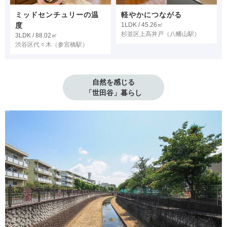
ミッドセンチュリーの温
軽やかにつながる
度
1LDK / 45.26㎡
杉並区上高井戸
（八幡山駅）
3LDK / 88.02㎡
渋谷区代々木
（参宮橋駅）
自然を感じる

「世田谷」暮らし