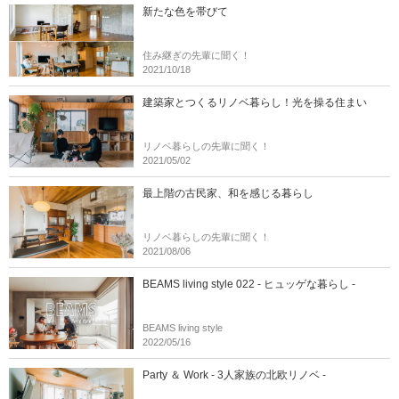
新たな色を帯びて
住み継ぎの先輩に聞く！
2021/10/18
建築家とつくるリノベ暮らし！光を操る住まい
リノベ暮らしの先輩に聞く！
2021/05/02
最上階の古民家、和を感じる暮らし
リノベ暮らしの先輩に聞く！
2021/08/06
BEAMS living style 022 - ヒュッゲな暮らし -
BEAMS living style
2022/05/16
Party ＆ Work - 3人家族の北欧リノベ -