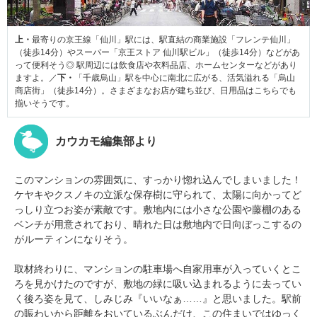
上・
最寄りの京王線「仙川」駅には、駅直結の商業施設「フレンテ仙川」
（徒歩14分）やスーパー「京王ストア 仙川駅ビル」（徒歩14分）などがあ
って便利そう◎ 駅周辺には飲食店や衣料品店、ホームセンターなどがあり
ますよ。／
下・
「千歳烏山」駅を中心に南北に広がる、活気溢れる「烏山
商店街」（徒歩14分）。さまざまなお店が建ち並び、日用品はこちらでも
揃いそうです。
カウカモ編集部より
このマンションの雰囲気に、すっかり惚れ込んでしまいました！
ケヤキやクスノキの立派な保存樹に守られて、太陽に向かってど
っしり立つお姿が素敵です。敷地内には小さな公園や藤棚のある
ベンチが用意されており、晴れた日は敷地内で日向ぼっこするの
がルーティンになりそう。
取材終わりに、マンションの駐車場へ自家用車が入っていくとこ
ろを見かけたのですが、敷地の緑に吸い込まれるように去ってい
く後ろ姿を見て、しみじみ『いいなぁ……』と思いました。駅前
の賑わいから距離をおいているぶんだけ、この住まいではゆっく