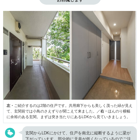
左・
ご紹介するのは2階の住戸です。共用廊下からも美しく茂った緑が見え
て、玄関前では小鳥のさえずりが聞こえて来ました。／
右・
ほんのり横幅
に余裕のある玄関。まずは突き当たりにあるLDKから見ていきましょう。
玄関からLDKにかけて、住戸を南北に縦断するように梁が
下がっています。部分的に天井が低くなっているのでご注