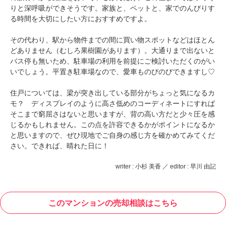
りと深呼吸ができそうです。家族と、ペットと、家でのんびりす
る時間を大切にしたい方におすすめですよ。
その代わり、駅から物件までの間に買い物スポットなどはほとん
どありません（むしろ果樹園があります）。大通りまで出ないと
バス停も無いため、駐車場の利用を前提にご検討いただくのがい
いでしょう。平置き駐車場なので、愛車ものびのびできますし♡
住戸については、梁が突き出している部分がちょっと気になるカ
モ？ ディスプレイのように高さ低めのコーディネートにすれば
そこまで窮屈さはないと思いますが、背の高い方だと少々圧を感
じるかもしれません。この点を許容できるかがポイントになるか
と思いますので、ぜひ現地でご自身の感じ方を確かめてみてくだ
さい。できれば、晴れた日に！
writer : 小杉 美香 ／ editor : 早川 由記
このマンションの売却相談はこちら