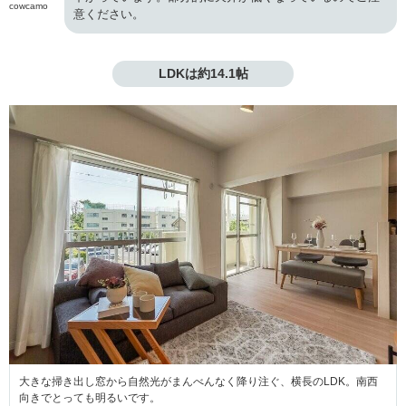
cowcamo
意ください。
LDKは約14.1帖
大きな掃き出し窓から自然光がまんべんなく降り注ぐ、横長のLDK。南西
向きでとっても明るいです。