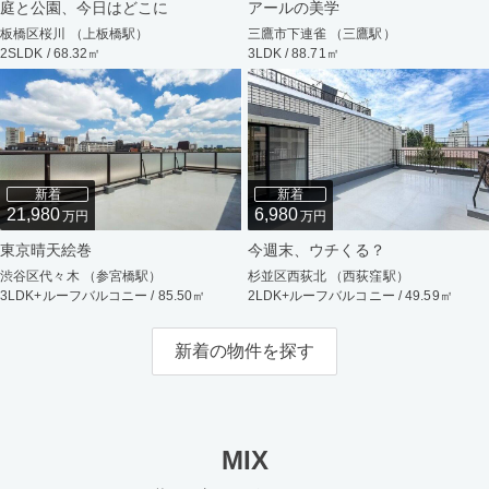
庭と公園、今日はどこに
アールの美学
板橋区桜川 （上板橋駅）
三鷹市下連雀 （三鷹駅）
2SLDK / 68.32㎡
3LDK / 88.71㎡
新着
新着
21,980
6,980
万円
万円
東京晴天絵巻
今週末、ウチくる？
渋谷区代々木 （参宮橋駅）
杉並区西荻北 （西荻窪駅）
3LDK+ルーフバルコニー / 85.50㎡
2LDK+ルーフバルコニー / 49.59㎡
新着の物件を探す
MIX