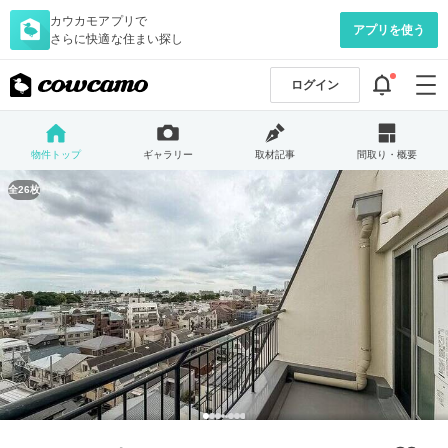
カウカモアプリで
アプリを使う
さらに快適な住まい探し
ログイン
物件トップ
ギャラリー
取材記事
間取り・概要
全26枚