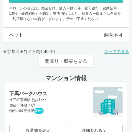
※ローンの目安は、頭金ゼロ、借入年数35年、都市銀行・変動金利
1.0%（優遇利用）を想定。審査内容により、融資の一部または全部を
ご利用頂けない場合がございます。予めご了承ください。
ペット
飼育不可
東京都世田谷区下馬1-40-10
マップで見る
間取り・概要を見る
マンション情報
下馬パークハウス
三軒茶屋駅 徒歩14分
築55年
33戸
物件の販売状況
販売中
通知を設定
詳細をみる