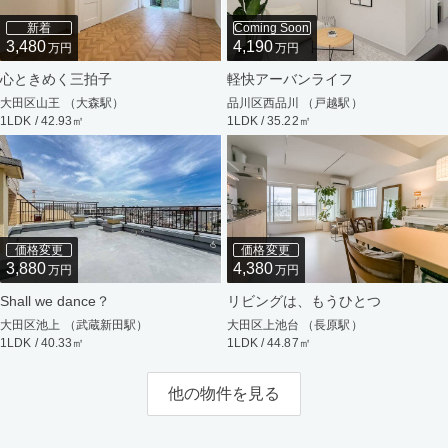
新着
Coming Soon
3,480
4,190
万円
万円
心ときめく三拍子
軽快アーバンライフ
大田区山王 （大森駅）
品川区西品川 （戸越駅）
1LDK / 42.93㎡
1LDK / 35.22㎡
価格変更
価格変更
3,880
4,380
万円
万円
Shall we dance？
リビングは、もうひとつ
大田区池上 （武蔵新田駅）
大田区上池台 （長原駅）
1LDK / 40.33㎡
1LDK / 44.87㎡
他の物件を見る