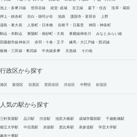
池上・多摩川線
世田谷線
経堂･成城
京王線
森下・住吉
浅草・蔵前
押上・錦糸町
目白・雑司が谷
池袋
護国寺・茗荷谷
上野
湯島・東大前
人形町・日本橋
谷根千・日暮里
神田・神保町
駒込・本駒込
東陽町・南砂町・大島
東横線神奈川
みなとみらい線
田園都市線神奈川
赤羽・十条・王子
練馬・大江戸線・西武線
板橋・三田線・東武線
中央線多摩
京急線
その他
行政区から探す
港区
新宿区
目黒区
世田谷区
渋谷区
中野区
杉並区
人気の駅から探す
三軒茶屋駅
品川駅
渋谷駅
池尻大橋駅
成城学園前駅
千歳船橋駅
都立大学駅
中目黒駅
赤坂駅
恵比寿駅
表参道駅
学芸大学駅
麻布十番駅