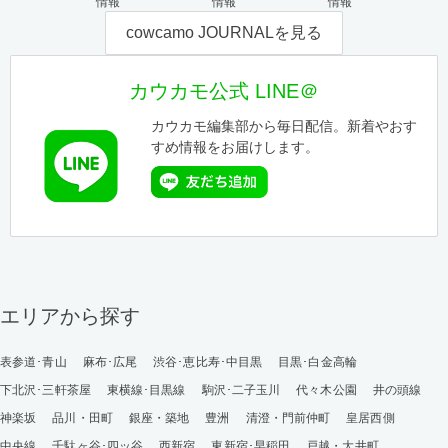
情報
情報
情報
cowcamo JOURNALを見る
カウカモ公式 LINE＠
カウカモ編集部から毎日配信。新着やおす
すめ情報をお届けします。
エリアから探す
表参道･青山
麻布･広尾
渋谷･恵比寿･中目黒
目黒･白金高輪
下北沢･三軒茶屋
東横線･目黒線
駒沢･二子玉川
代々木公園
井の頭線
神楽坂
品川・田町
銀座・築地
豊洲
清澄・門前仲町
皇居西側
中央線
千駄ヶ谷･四ッ谷
西新宿
東新宿･早稲田
戸越・大井町