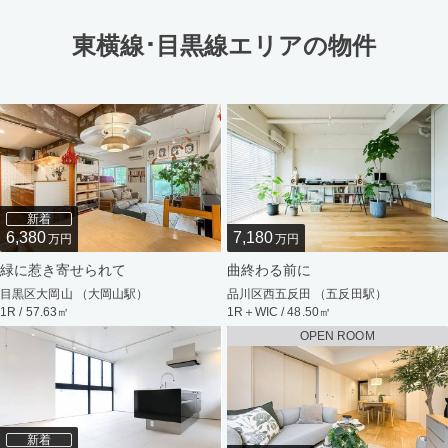
東横線･目黒線エリアの物件
新着
6,380
7,180
万円
万円
緑に惹き寄せられて
曲終わる前に
目黒区大岡山 （大岡山駅）
品川区西五反田 （五反田駅）
1R / 57.63㎡
1R＋WIC / 48.50㎡
OPEN ROOM
新着