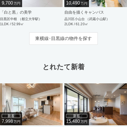
9,700
10,490
万円
万円
「白と黒」の美学
自由を描くキャンバス
目黒区中根 （都立大学駅）
品川区小山台 （武蔵小山駅）
1LDK / 52.99㎡
2LDK / 61.20㎡
東横線･目黒線の物件を探す
とれたて新着
新着
新着
7,998
15,480
万円
万円