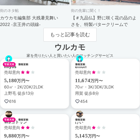
街のネタ帖
街の先輩に聞く！
カウカモ編集部 大残暑見舞い
【＃九品仏】野に咲く花の品のよ
2022 -京王井の頭線-
さを、特製バタークリームで
もっと記事を読む
ウルカモ
家を売りたい人と買いたい人のマッチングサービス
miyos
emori
売却意向
売却意向
5,180
11,674
万円〜
万円〜
60㎡・2K/2DK/2LDK
70㎡・3K/3DK/3LDK
上野毛 徒歩13分
用賀 徒歩8分
616
454
WSコトリン
けい
売却意向
売却意向
9,880
5,145
万円〜
万円〜