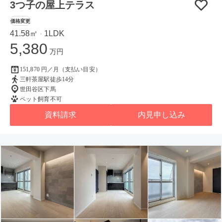
3つ子の屋上テラス
価格変更
41.58㎡
1LDK
・
5,380
万円
151,870 円／月（支払い目安）
三軒茶屋駅徒歩14分
世田谷区下馬
ペット飼育不可
資料請求
内見申し込み