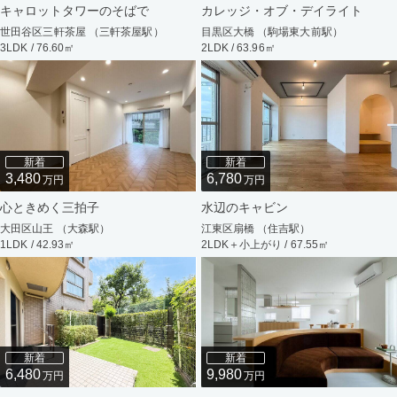
キャロットタワーのそばで
カレッジ・オブ・デイライト
世田谷区三軒茶屋 （三軒茶屋駅）
目黒区大橋 （駒場東大前駅）
3LDK / 76.60㎡
2LDK / 63.96㎡
新着
新着
3,480
6,780
万円
万円
心ときめく三拍子
水辺のキャビン
大田区山王 （大森駅）
江東区扇橋 （住吉駅）
1LDK / 42.93㎡
2LDK＋小上がり / 67.55㎡
新着
新着
6,480
9,980
万円
万円