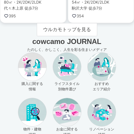
80㎡・2K/2DK/2LDK
54㎡・2K/2DK/2LDK
代々木上原 徒歩7分
駒沢大学 徒歩7分
395
354
ウルカモトップを見る
cowcamo JOURNAL
たのしく、かしこく、人生を彩る住まいメディア
購入に関する
ライフスタイル
おすすめ
情報
別物件選び
エリア紹介
物件・建物
お金に関する
リノベーション