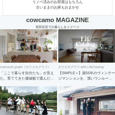
リノベ済みのお部屋はもちろん
古いままのお家もおまかせ
cowcamo MAGAZINE
世田谷区での暮らしをイメージ
cowcamo graph《カウカモグラフ》
カウカモグラフ with LifeCatalog
「ここで暮らす自分たち」が見え
【SIMPLE＋】築55年のヴィンテー
た。育ててきた価値観で選んだ住
ジマンションを、潔いワンルーム
まい
へ。食と会話を楽しむふたりの暮
らし