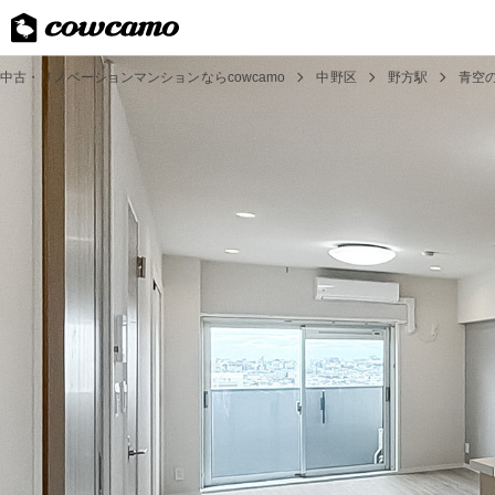
中古・リノベーションマンションならcowcamo
中野区
野方駅
青空