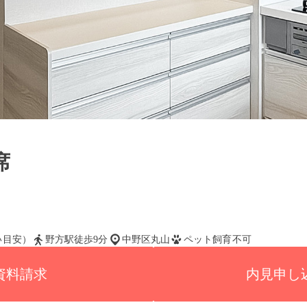
席
払い目安）
野方駅徒歩9分
中野区丸山
ペット飼育不可
資料請求
内見申し