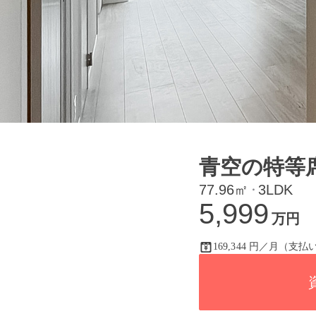
青空の特等
77.96㎡
3LDK
・
5,999
万円
169,344 円／月（支