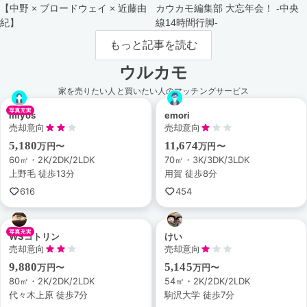
【中野 × ブロードウェイ × 近藤由
カウカモ編集部 大忘年会！ -中央
紀】
線14時間行脚-
もっと記事を読む
ウルカモ
家を売りたい人と買いたい人のマッチングサービス
miyos
emori
売却意向
売却意向
5,180
11,674
万円〜
万円〜
60㎡・2K/2DK/2LDK
70㎡・3K/3DK/3LDK
上野毛 徒歩13分
用賀 徒歩8分
616
454
WSコトリン
けい
売却意向
売却意向
9,880
5,145
万円〜
万円〜
80㎡・2K/2DK/2LDK
54㎡・2K/2DK/2LDK
代々木上原 徒歩7分
駒沢大学 徒歩7分