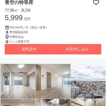
青空の特等席
77.96㎡
3LDK
・
5,999
万円
169,344 円／月（支払い目安）
野方駅徒歩9分
中野区丸山
ペット飼育不可
資料請求
内見申し込み