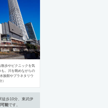
お散歩やピクニックを気
つも。川を眺めながらの
水族館やプラネタリウ
分）
徒歩10分、東武伊
用可能
です。