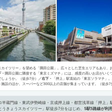
スカイツリー」を望める「隅田公園」。広々とした芝生エリアもあり、
下・
隅田公園に隣接する「東京ミズマチ」には、感度の高いお店がいく
でしょうか。（徒歩7分）／
右下・
「押上」駅直結の「東京ソラマチ」。
施設のほか、スーパーなど300以上の店舗が集まっています。（徒歩7
ロ半蔵門線・東武伊勢崎線・京成押上線・都営浅草線「押上」駅
とうきょうスカイツリー」駅徒歩7分をはじめ、
5駅5路線が利