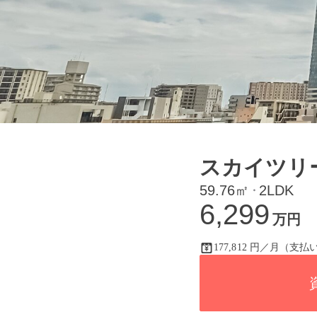
スカイツリ
59.76㎡
2LDK
・
6,299
万円
177,812 円／月（支