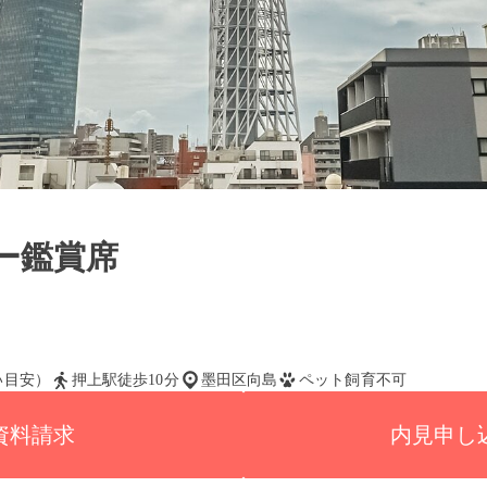
ー鑑賞席
払い目安）
押上駅徒歩10分
墨田区向島
ペット飼育不可
資料請求
内見申し