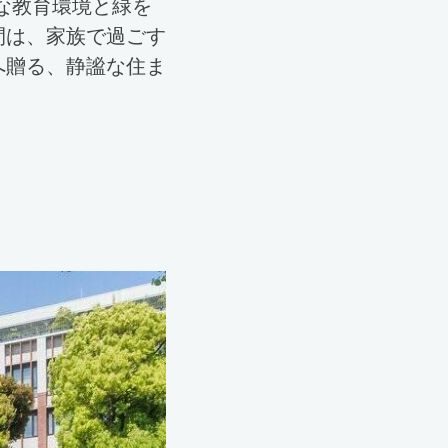
かな教育環境と緑を
間は、家族で過ごす
へ贈る、静謐な住ま