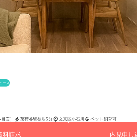
ュース
払い目安）
茗荷谷駅徒歩5分
文京区小石川
ペット飼育可
資料請求
内見申し