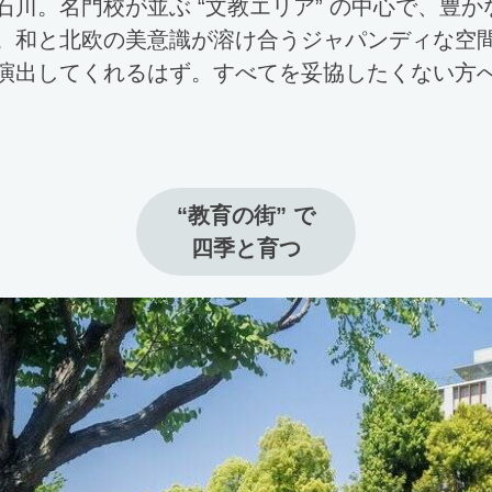
石川。名門校が並ぶ “文教エリア” の中心で、豊
。和と北欧の美意識が溶け合うジャパンディな空
演出してくれるはず。すべてを妥協したくない方
“教育の街” で

四季と育つ