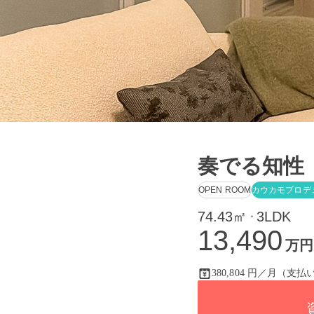
奏でる知性
OPEN ROOM
カウカモプロデ
74.43㎡
3LDK
・
13,490
万円
380,804 円／月（支