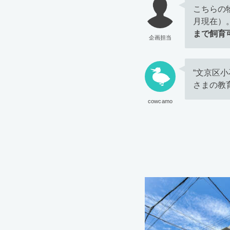
こちらの
月現在）
まで飼育
企画担当
“文京区
さまの教
cowcamo