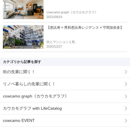
cowcamo graph《カウカモグラフ》
2021/09/24
【恵比寿 × 秀和恵比寿レジデンス × 守岡加奈多】
街とマンションと私
2020/12/27
カテゴリから記事を探す
街の先輩に聞く！
リノベ暮らしの先輩に聞く！
cowcamo graph《カウカモグラフ》
カウカモグラフ with LifeCatalog
cowcamo EVENT