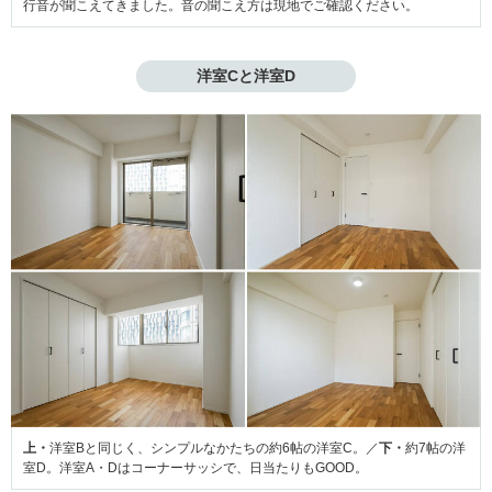
行音が聞こえてきました。音の聞こえ方は現地でご確認ください。
洋室Cと洋室D
上・
洋室Bと同じく、シンプルなかたちの約6帖の洋室C。／
下・
約7帖の洋
室D。洋室A・Dはコーナーサッシで、日当たりもGOOD。