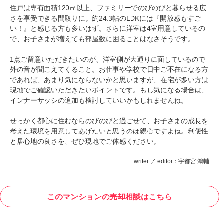
住戸は専有面積120㎡以上、ファミリーでのびのびと暮らせる広
さを享受できる間取りに。約24.3帖のLDKには『開放感もすご
い！』と感じる方も多いはず。さらに洋室は4室用意しているの
で、お子さまが増えても部屋数に困ることはなさそうです。
1点ご留意いただきたいのが、洋室側が大通りに面しているので
外の音が聞こえてくること。お仕事や学校で日中ご不在になる方
であれば、あまり気にならないかと思いますが、在宅が多い方は
現地でご確認いただきたいポイントです。もし気になる場合は、
インナーサッシの追加も検討していいかもしれませんね。
せっかく都心に住むならのびのびと過ごせて、お子さまの成長を
考えた環境を用意してあげたいと思うのは親心ですよね。利便性
と居心地の良さを、ぜひ現地でご体感ください。
writer ／ editor：宇都宮 鴻輔
このマンションの売却相談はこちら