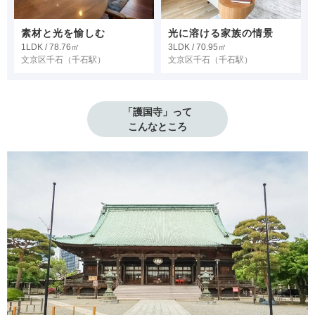
素材と光を愉しむ
光に溶ける家族の情景
1LDK / 78.76㎡
3LDK / 70.95㎡
文京区千石
（千石駅）
文京区千石
（千石駅）
「護国寺」って

こんなところ