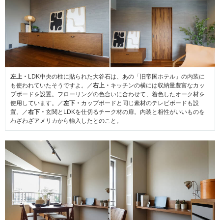
左上・
LDK中央の柱に貼られた大谷石は、あの「旧帝国ホテル」の内装に
も使われていたそうですよ。／
右上・
キッチンの横には収納量豊富なカッ
プボードを設置。フローリングの色合いに合わせて、着色したオーク材を
使用しています。／
左下・
カップボードと同じ素材のテレビボードも設
置。／
右下・
玄関とLDKを仕切るチーク材の扉。内装と相性がいいものを
わざわざアメリカから輸入したとのこと。