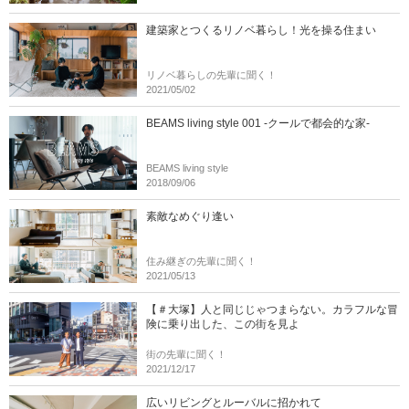
建築家とつくるリノベ暮らし！光を操る住まい
リノベ暮らしの先輩に聞く！
2021/05/02
BEAMS living style 001 -クールで都会的な家-
BEAMS living style
2018/09/06
素敵なめぐり逢い
住み継ぎの先輩に聞く！
2021/05/13
【＃大塚】人と同じじゃつまらない。カラフルな冒
険に乗り出した、この街を見よ
街の先輩に聞く！
2021/12/17
広いリビングとルーバルに招かれて