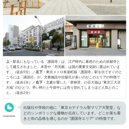
上・
駅名にもなっている「護国寺」は、江戸時代に幕府のための祈願寺と
して建立されました。本堂や「月光殿」は国の重要文化財に選ばれていま
す。（徒歩5分）／
左下・
東京メトロ有楽町線「護国寺」駅を出てすぐのと
ころには「講談社」が。文教施設や出版社が多いのがこのエリアの特徴で
す。（徒歩1分）／
右下・
文豪が愛した「群林堂」の豆大福は “東京三大豆
大福” のひとつ。早い時だと午前中には売り切れてしまうほど人気とのこ
と。（徒歩2分）
出版社や学校の他に「東京カテドラル聖マリア大聖堂」な
どのシンボリックな建物が点在しています。どこか落ち着
cowcamo
きと街の品格を感じるのが “護国寺エリア” の特徴です。