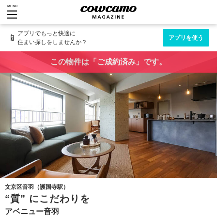
MENU
アプリでもっと快適に
📱
アプリを使う
住まい探しをしませんか？
この物件は「ご成約済み」です。
文京区音羽（護国寺駅）
“質” にこだわりを
アベニュー音羽