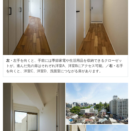
左・
左手を向くと、手前には季節家電や生活用品を収納できるクローゼッ
トが。進んだ先の扉はそれぞれ洋室A、洋室Bにアクセス可能。／
右・
右手
を向くと、洋室C、洋室D、洗面室につながる扉があります。