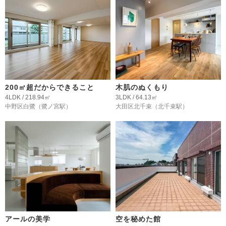
200㎡超だからできること
木肌のぬくもり
4LDK / 218.94㎡
3LDK / 64.13㎡
中野区白鷺
（鷺ノ宮駅）
大田区北千束
（北千束駅）
アールの美学
空を秘めた館