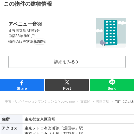
この物件の建物情報
アベニュー音羽
護国寺駅 徒歩3分
築38年
91戸
物件の販売状況
販売待ち
詳細をみる
Share
Post
Send
中古・リノベーションマンションならcowcamo
文京区
護国寺駅
“質” にこだ
住所
東京都文京区音羽
アクセス
東京メトロ有楽町線「護国寺」駅
東京メトロ丸ノ内線「茗荷谷」駅