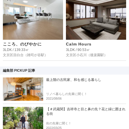
こころ、のびやかに
Calm Hours
3LDK / 139.33㎡
3LDK / 90.53㎡
文京区目白台
（雑司が谷駅）
文京区小石川
（後楽園駅）
編集部 PICKUP 記事
最上階の古民家、和を感じる暮らし
リノベ暮らしの先輩に聞く！
2021/08/06
【＃武蔵関】吉祥寺と目と鼻の先？花と緑に囲まれ
る街
街の先輩に聞く！
2022/03/25