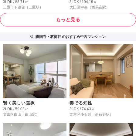
3LDK / 88.71㎡
3LDK / 104.16㎡
三鷹市下連雀
（三鷹駅）
大田区中央
（西馬込駅）
もっと見る
護国寺・茗荷谷
のおすすめ中古マンション
賢く美しい選択
奏でる知性
2LDK / 59.03㎡
3LDK / 74.43㎡
文京区白山
（白山駅）
文京区小石川
（茗荷谷駅）