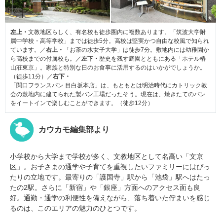
左上・
文教地区らしく、有名校も徒歩圏内に複数あります。「筑波大学附
属中学校・高等学校」までは徒歩5分。高校は堅実かつ自由な校風で知られ
ています。／
右上・
「お茶の水女子大学」は徒歩7分。敷地内には幼稚園か
ら高校までの付属校も。／
左下・
歴史を残す庭園とともにある「ホテル椿
山荘東京」。家族と特別な日のお食事に活用するのはいかがでしょうか。
（徒歩11分）／
右下・
「関口フランスパン 目白坂本店」は、もともとは明治時代にカトリック教
会の敷地内に建てられた製パン工場だったそう。現在は、焼きたてのパン
をイートインで楽しむことができます。（徒歩12分）
カウカモ編集部より
小学校から大学まで学校が多く、文教地区として名高い「文京
区」。お子さまの通学や子育てを重視したいファミリーにはぴっ
たりの立地です。最寄りの「護国寺」駅から「池袋」駅へはたっ
たの2駅。さらに「新宿」や「銀座」方面へのアクセス面も良
好。通勤・通学の利便性を備えながら、落ち着いた佇まいを感じ
るのは、このエリアの魅力のひとつです。