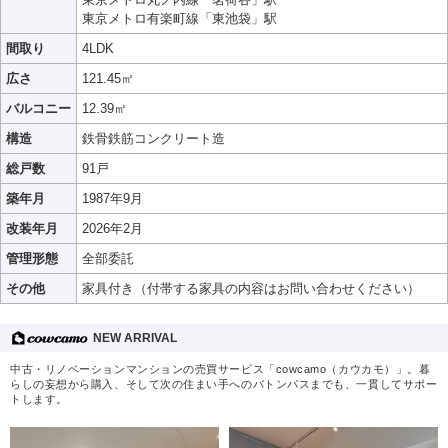
東京メトロ有楽町線「東池袋」駅
間取り
4LDK
広さ
121.45㎡
バルコニー
12.39㎡
構造
鉄骨鉄筋コンクリート造
総戸数
91戸
築年月
1987年9月
改装年月
2026年2月
管理形態
全部委託
その他
家具付き（付帯する家具の内容はお問い合わせください）
NEW ARRIVAL
中古・リノベーションマンションの売買サービス「cowcamo（カウカモ）」。暮
らしの妄想から購入、そして次の住まい手へのバトンパスまでも、一貫してサポー
トします。