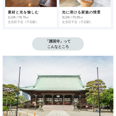
素材と光を愉しむ
光に溶ける家族の情景
1LDK / 78.76㎡
3LDK / 70.95㎡
文京区千石
（千石駅）
文京区千石
（千石駅）
「護国寺」って

こんなところ