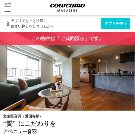
MENU
アプリでもっと快適に
📱
アプリを使う
住まい探しをしませんか？
この物件は「ご成約済み」です。
文京区音羽（護国寺駅）
“質” にこだわりを
アベニュー音羽