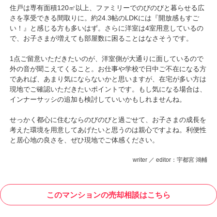
住戸は専有面積120㎡以上、ファミリーでのびのびと暮らせる広
さを享受できる間取りに。約24.3帖のLDKには『開放感もすご
い！』と感じる方も多いはず。さらに洋室は4室用意しているの
で、お子さまが増えても部屋数に困ることはなさそうです。
1点ご留意いただきたいのが、洋室側が大通りに面しているので
外の音が聞こえてくること。お仕事や学校で日中ご不在になる方
であれば、あまり気にならないかと思いますが、在宅が多い方は
現地でご確認いただきたいポイントです。もし気になる場合は、
インナーサッシの追加も検討していいかもしれませんね。
せっかく都心に住むならのびのびと過ごせて、お子さまの成長を
考えた環境を用意してあげたいと思うのは親心ですよね。利便性
と居心地の良さを、ぜひ現地でご体感ください。
writer ／ editor：宇都宮 鴻輔
このマンションの売却相談はこちら