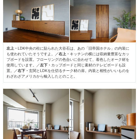
左上・
LDK中央の柱に貼られた大谷石は、あの「旧帝国ホテル」の内装に
も使われていたそうですよ。／
右上・
キッチンの横には収納量豊富なカッ
プボードを設置。フローリングの色合いに合わせて、着色したオーク材を
使用しています。／
左下・
カップボードと同じ素材のテレビボードも設
置。／
右下・
玄関とLDKを仕切るチーク材の扉。内装と相性がいいものを
わざわざアメリカから輸入したとのこと。