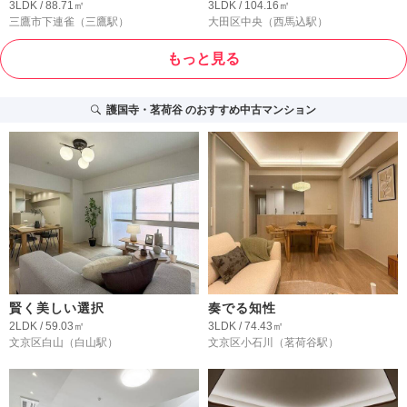
3LDK / 88.71㎡
3LDK / 104.16㎡
三鷹市下連雀
（三鷹駅）
大田区中央
（西馬込駅）
もっと見る
護国寺・茗荷谷
のおすすめ中古マンション
賢く美しい選択
奏でる知性
2LDK / 59.03㎡
3LDK / 74.43㎡
文京区白山
（白山駅）
文京区小石川
（茗荷谷駅）