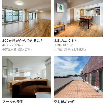
200㎡超だからできること
木肌のぬくもり
4LDK / 218.94㎡
3LDK / 64.13㎡
中野区白鷺
（鷺ノ宮駅）
大田区北千束
（北千束駅）
アールの美学
空を秘めた館