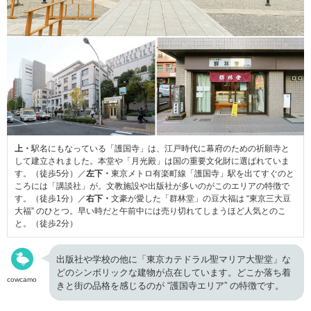
上・
駅名にもなっている「護国寺」は、江戸時代に幕府のための祈願寺と
して建立されました。本堂や「月光殿」は国の重要文化財に選ばれていま
す。（徒歩5分）／
左下・
東京メトロ有楽町線「護国寺」駅を出てすぐのと
ころには「講談社」が。文教施設や出版社が多いのがこのエリアの特徴で
す。（徒歩1分）／
右下・
文豪が愛した「群林堂」の豆大福は “東京三大豆
大福” のひとつ。早い時だと午前中には売り切れてしまうほど人気とのこ
と。（徒歩2分）
出版社や学校の他に「東京カテドラル聖マリア大聖堂」な
どのシンボリックな建物が点在しています。どこか落ち着
cowcamo
きと街の品格を感じるのが “護国寺エリア” の特徴です。