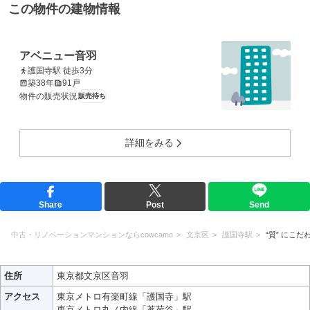
この物件の建物情報
アベニュー音羽
護国寺駅 徒歩3分
築38年
91戸
物件の販売状況
販売待ち
詳細をみる
Share
Post
Send
中古・リノベーションマンションならcowcamo
文京区
護国寺駅
“質” にこだ
住所
東京都文京区音羽
アクセス
東京メトロ有楽町線「護国寺」駅
東京メトロ丸ノ内線「茗荷谷」駅