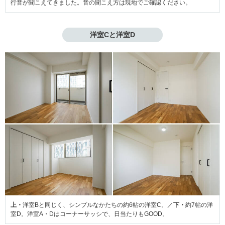
行音が聞こえてきました。音の聞こえ方は現地でご確認ください。
洋室Cと洋室D
上・
洋室Bと同じく、シンプルなかたちの約6帖の洋室C。／
下・
約7帖の洋
室D。洋室A・Dはコーナーサッシで、日当たりもGOOD。