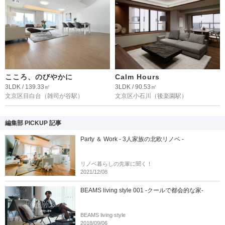
こころ、のびやかに
Calm Hours
3LDK / 139.33㎡
3LDK / 90.53㎡
文京区目白台
（雑司が谷駅）
文京区小石川
（後楽園駅）
編集部 PICKUP 記事
Party ＆ Work - 3人家族の北欧リノベ -
リノベ暮らしの先輩に聞く！
2021/12/08
BEAMS living style 001 -クールで都会的な家-
BEAMS living style
2018/09/06