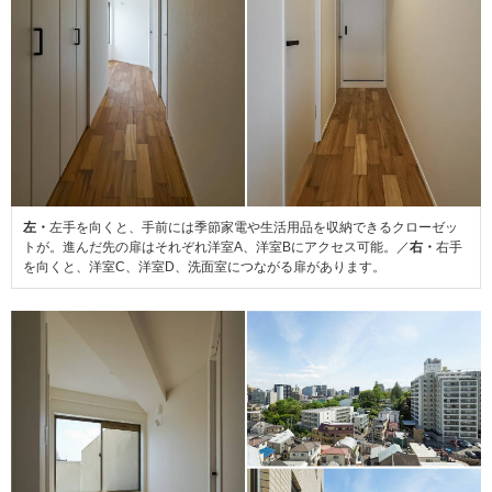
左・
左手を向くと、手前には季節家電や生活用品を収納できるクローゼッ
トが。進んだ先の扉はそれぞれ洋室A、洋室Bにアクセス可能。／
右・
右手
を向くと、洋室C、洋室D、洗面室につながる扉があります。