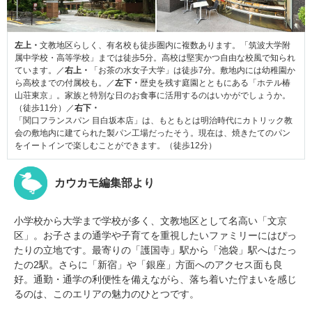
左上・
文教地区らしく、有名校も徒歩圏内に複数あります。「筑波大学附
属中学校・高等学校」までは徒歩5分。高校は堅実かつ自由な校風で知られ
ています。／
右上・
「お茶の水女子大学」は徒歩7分。敷地内には幼稚園か
ら高校までの付属校も。／
左下・
歴史を残す庭園とともにある「ホテル椿
山荘東京」。家族と特別な日のお食事に活用するのはいかがでしょうか。
（徒歩11分）／
右下・
「関口フランスパン 目白坂本店」は、もともとは明治時代にカトリック教
会の敷地内に建てられた製パン工場だったそう。現在は、焼きたてのパン
をイートインで楽しむことができます。（徒歩12分）
カウカモ編集部より
小学校から大学まで学校が多く、文教地区として名高い「文京
区」。お子さまの通学や子育てを重視したいファミリーにはぴっ
たりの立地です。最寄りの「護国寺」駅から「池袋」駅へはたっ
たの2駅。さらに「新宿」や「銀座」方面へのアクセス面も良
好。通勤・通学の利便性を備えながら、落ち着いた佇まいを感じ
るのは、このエリアの魅力のひとつです。