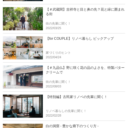
【＃武蔵関】吉祥寺と目と鼻の先？花と緑に囲まれ
る街
街の先輩に聞く！
2022/03/25
【for COUPLE】リノベ暮らし ピックアップ
家づくりのヒント
2022/04/24
【＃九品仏】野に咲く花の品のよさを、特製バター
クリームで
街の先輩に聞く！
2022/08/03
【特別編】古民家リノベの先輩に聞く！
リノベ暮らしの先輩に聞く！
2022/02/28
白の洞窟 - 豊かな廊下のつくり方 -