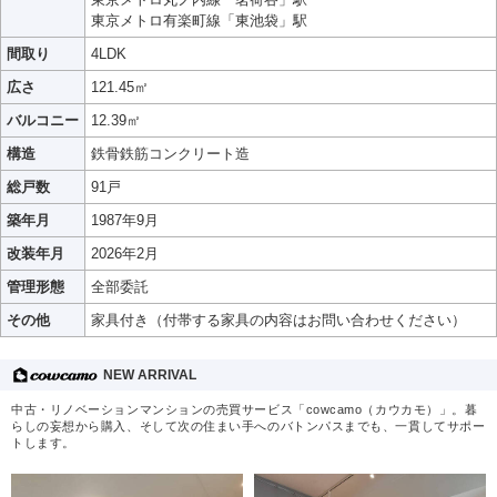
東京メトロ有楽町線「東池袋」駅
間取り
4LDK
広さ
121.45㎡
バルコニー
12.39㎡
構造
鉄骨鉄筋コンクリート造
総戸数
91戸
築年月
1987年9月
改装年月
2026年2月
管理形態
全部委託
その他
家具付き（付帯する家具の内容はお問い合わせください）
NEW ARRIVAL
中古・リノベーションマンションの売買サービス「cowcamo（カウカモ）」。暮
らしの妄想から購入、そして次の住まい手へのバトンパスまでも、一貫してサポー
トします。