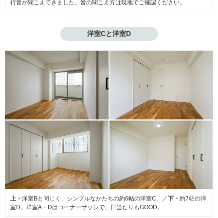
行音が聞こえてきました。音の聞こえ方は現地でご確認ください。
洋室Cと洋室D
上・
洋室Bと同じく、シンプルなかたちの約6帖の洋室C。／
下・
約7帖の洋
室D。洋室A・Dはコーナーサッシで、日当たりもGOOD。