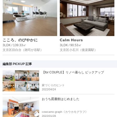
こころ、のびやかに
Calm Hours
3LDK / 139.33㎡
3LDK / 90.53㎡
文京区目白台
（雑司が谷駅）
文京区小石川
（後楽園駅）
編集部 PICKUP 記事
【for COUPLE】リノベ暮らし ピックアップ
家づくりのヒント
2022/04/24
おうち図書館はじめました
cowcamo graph《カウカモグラフ》
2022/01/28