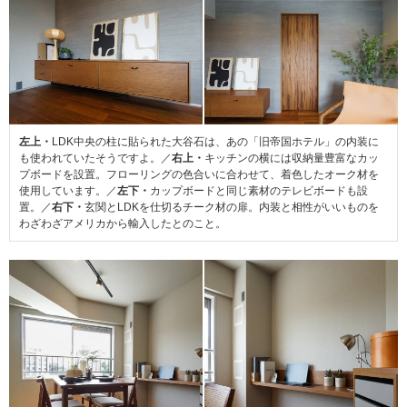
左上・
LDK中央の柱に貼られた大谷石は、あの「旧帝国ホテル」の内装に
も使われていたそうですよ。／
右上・
キッチンの横には収納量豊富なカッ
プボードを設置。フローリングの色合いに合わせて、着色したオーク材を
使用しています。／
左下・
カップボードと同じ素材のテレビボードも設
置。／
右下・
玄関とLDKを仕切るチーク材の扉。内装と相性がいいものを
わざわざアメリカから輸入したとのこと。