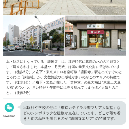
上・
駅名にもなっている「護国寺」は、江戸時代に幕府のための祈願寺と
して建立されました。本堂や「月光殿」は国の重要文化財に選ばれていま
す。（徒歩5分）／
左下・
東京メトロ有楽町線「護国寺」駅を出てすぐのと
ころには「講談社」が。文教施設や出版社が多いのがこのエリアの特徴で
す。（徒歩1分）／
右下・
文豪が愛した「群林堂」の豆大福は “東京三大豆
大福” のひとつ。早い時だと午前中には売り切れてしまうほど人気とのこ
と。（徒歩2分）
出版社や学校の他に「東京カテドラル聖マリア大聖堂」な
どのシンボリックな建物が点在しています。どこか落ち着
cowcamo
きと街の品格を感じるのが “護国寺エリア” の特徴です。