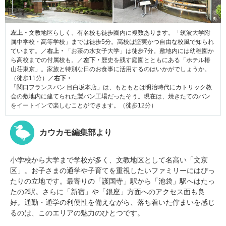
左上・
文教地区らしく、有名校も徒歩圏内に複数あります。「筑波大学附
属中学校・高等学校」までは徒歩5分。高校は堅実かつ自由な校風で知られ
ています。／
右上・
「お茶の水女子大学」は徒歩7分。敷地内には幼稚園か
ら高校までの付属校も。／
左下・
歴史を残す庭園とともにある「ホテル椿
山荘東京」。家族と特別な日のお食事に活用するのはいかがでしょうか。
（徒歩11分）／
右下・
「関口フランスパン 目白坂本店」は、もともとは明治時代にカトリック教
会の敷地内に建てられた製パン工場だったそう。現在は、焼きたてのパン
をイートインで楽しむことができます。（徒歩12分）
カウカモ編集部より
小学校から大学まで学校が多く、文教地区として名高い「文京
区」。お子さまの通学や子育てを重視したいファミリーにはぴっ
たりの立地です。最寄りの「護国寺」駅から「池袋」駅へはたっ
たの2駅。さらに「新宿」や「銀座」方面へのアクセス面も良
好。通勤・通学の利便性を備えながら、落ち着いた佇まいを感じ
るのは、このエリアの魅力のひとつです。