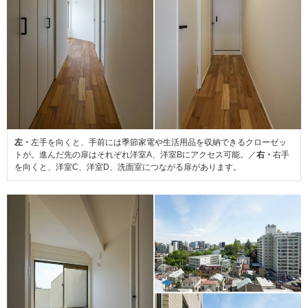
左・
左手を向くと、手前には季節家電や生活用品を収納できるクローゼッ
トが。進んだ先の扉はそれぞれ洋室A、洋室Bにアクセス可能。／
右・
右手
を向くと、洋室C、洋室D、洗面室につながる扉があります。