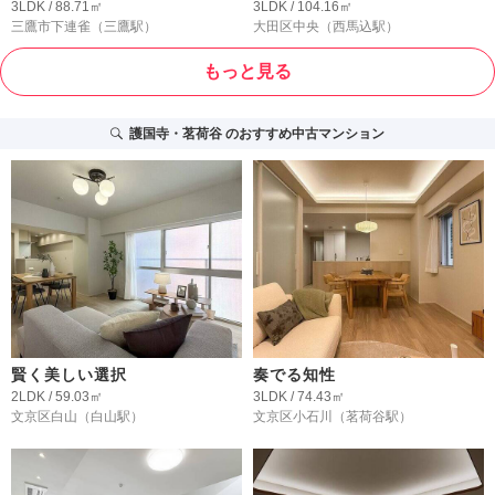
3LDK / 88.71㎡
3LDK / 104.16㎡
三鷹市下連雀
（三鷹駅）
大田区中央
（西馬込駅）
もっと見る
護国寺・茗荷谷
のおすすめ中古マンション
賢く美しい選択
奏でる知性
2LDK / 59.03㎡
3LDK / 74.43㎡
文京区白山
（白山駅）
文京区小石川
（茗荷谷駅）