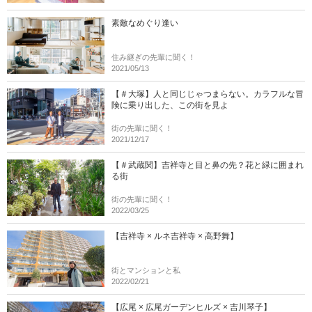
素敵なめぐり逢い
住み継ぎの先輩に聞く！
2021/05/13
【＃大塚】人と同じじゃつまらない。カラフルな冒
険に乗り出した、この街を見よ
街の先輩に聞く！
2021/12/17
【＃武蔵関】吉祥寺と目と鼻の先？花と緑に囲まれ
る街
街の先輩に聞く！
2022/03/25
【吉祥寺 × ルネ吉祥寺 × 高野舞】
街とマンションと私
2022/02/21
【広尾 × 広尾ガーデンヒルズ × 吉川琴子】