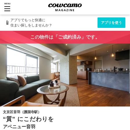
MENU
アプリでもっと快適に
📱
アプリを使う
住まい探しをしませんか？
この物件は「ご成約済み」です。
文京区音羽（護国寺駅）
“質” にこだわりを
アベニュー音羽