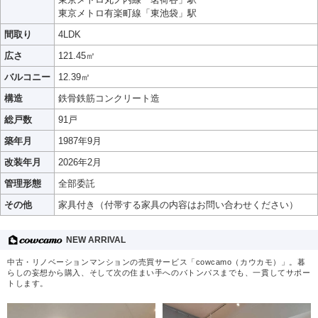
東京メトロ有楽町線「東池袋」駅
間取り
4LDK
広さ
121.45㎡
バルコニー
12.39㎡
構造
鉄骨鉄筋コンクリート造
総戸数
91戸
築年月
1987年9月
改装年月
2026年2月
管理形態
全部委託
その他
家具付き（付帯する家具の内容はお問い合わせください）
NEW ARRIVAL
中古・リノベーションマンションの売買サービス「cowcamo（カウカモ）」。暮
らしの妄想から購入、そして次の住まい手へのバトンパスまでも、一貫してサポー
トします。