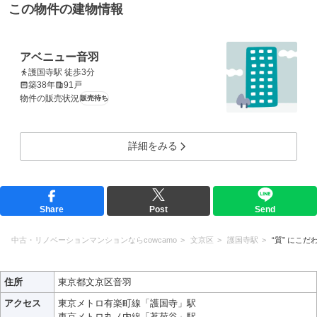
この物件の建物情報
アベニュー音羽
護国寺駅 徒歩3分
築38年
91戸
物件の販売状況
販売待ち
詳細をみる
Share
Post
Send
中古・リノベーションマンションならcowcamo
文京区
護国寺駅
“質” にこだ
住所
東京都文京区音羽
アクセス
東京メトロ有楽町線「護国寺」駅
東京メトロ丸ノ内線「茗荷谷」駅