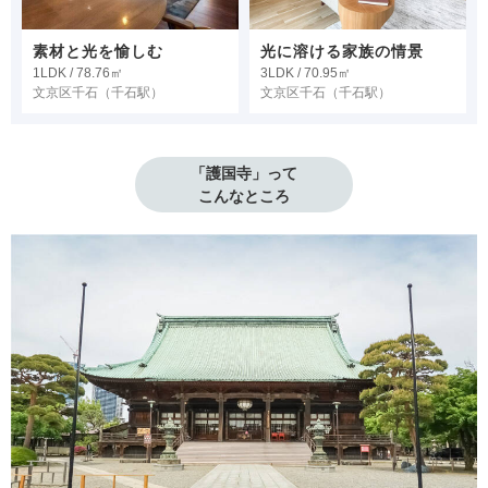
素材と光を愉しむ
光に溶ける家族の情景
1LDK / 78.76㎡
3LDK / 70.95㎡
文京区千石
（千石駅）
文京区千石
（千石駅）
「護国寺」って

こんなところ