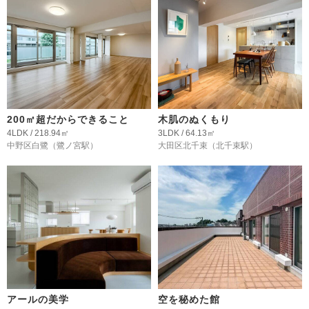
200㎡超だからできること
木肌のぬくもり
4LDK / 218.94㎡
3LDK / 64.13㎡
中野区白鷺
（鷺ノ宮駅）
大田区北千束
（北千束駅）
アールの美学
空を秘めた館