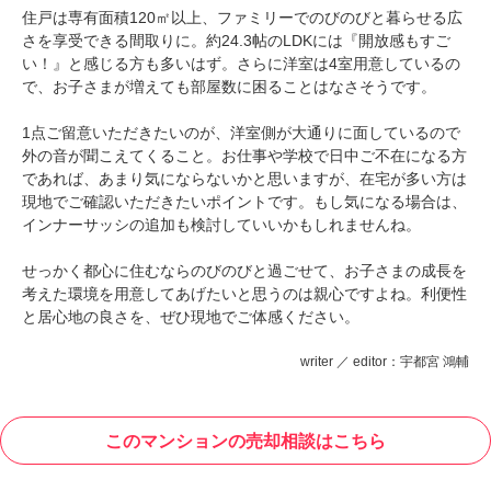
住戸は専有面積120㎡以上、ファミリーでのびのびと暮らせる広
さを享受できる間取りに。約24.3帖のLDKには『開放感もすご
い！』と感じる方も多いはず。さらに洋室は4室用意しているの
で、お子さまが増えても部屋数に困ることはなさそうです。
1点ご留意いただきたいのが、洋室側が大通りに面しているので
外の音が聞こえてくること。お仕事や学校で日中ご不在になる方
であれば、あまり気にならないかと思いますが、在宅が多い方は
現地でご確認いただきたいポイントです。もし気になる場合は、
インナーサッシの追加も検討していいかもしれませんね。
せっかく都心に住むならのびのびと過ごせて、お子さまの成長を
考えた環境を用意してあげたいと思うのは親心ですよね。利便性
と居心地の良さを、ぜひ現地でご体感ください。
writer ／ editor：宇都宮 鴻輔
このマンションの売却相談はこちら