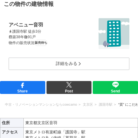
この物件の建物情報
アベニュー音羽
護国寺駅 徒歩3分
築38年
91戸
物件の販売状況
販売待ち
詳細をみる
Share
Post
Send
中古・リノベーションマンションならcowcamo
文京区
護国寺駅
“質” にこだ
住所
東京都文京区音羽
アクセス
東京メトロ有楽町線「護国寺」駅
東京メトロ丸ノ内線「茗荷谷」駅