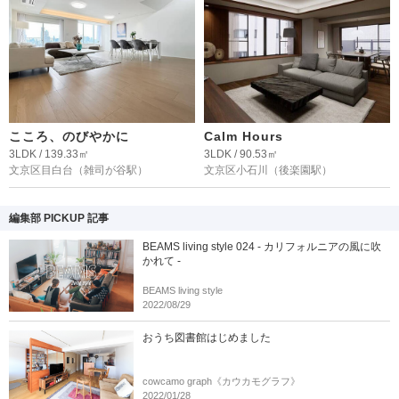
こころ、のびやかに
Calm Hours
3LDK / 139.33㎡
3LDK / 90.53㎡
文京区目白台
（雑司が谷駅）
文京区小石川
（後楽園駅）
編集部 PICKUP 記事
BEAMS living style 024 - カリフォルニアの風に吹
かれて -
BEAMS living style
2022/08/29
おうち図書館はじめました
cowcamo graph《カウカモグラフ》
2022/01/28