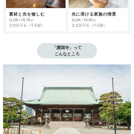
素材と光を愉しむ
光に溶ける家族の情景
1LDK / 78.76㎡
3LDK / 70.95㎡
文京区千石
（千石駅）
文京区千石
（千石駅）
「護国寺」って

こんなところ