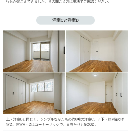
行音が聞こえてきました。音の聞こえ方は現地でご確認ください。
洋室Cと洋室D
上・
洋室Bと同じく、シンプルなかたちの約6帖の洋室C。／
下・
約7帖の洋
室D。洋室A・Dはコーナーサッシで、日当たりもGOOD。