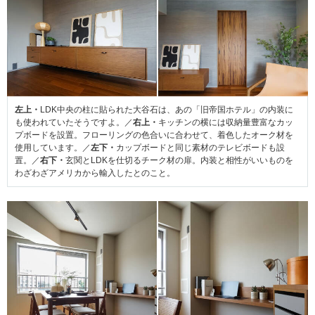
左上・
LDK中央の柱に貼られた大谷石は、あの「旧帝国ホテル」の内装に
も使われていたそうですよ。／
右上・
キッチンの横には収納量豊富なカッ
プボードを設置。フローリングの色合いに合わせて、着色したオーク材を
使用しています。／
左下・
カップボードと同じ素材のテレビボードも設
置。／
右下・
玄関とLDKを仕切るチーク材の扉。内装と相性がいいものを
わざわざアメリカから輸入したとのこと。