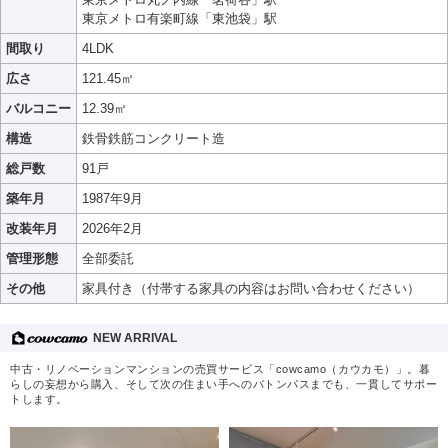
東京メトロ有楽町線「東池袋」駅
間取り
4LDK
広さ
121.45㎡
バルコニー
12.39㎡
構造
鉄骨鉄筋コンクリート造
総戸数
91戸
築年月
1987年9月
改装年月
2026年2月
管理形態
全部委託
その他
家具付き（付帯する家具の内容はお問い合わせください）
NEW ARRIVAL
中古・リノベーションマンションの売買サービス「cowcamo（カウカモ）」。暮
らしの妄想から購入、そして次の住まい手へのバトンパスまでも、一貫してサポー
トします。