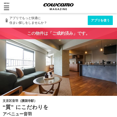
MENU
アプリでもっと快適に
📱
アプリを使う
住まい探しをしませんか？
この物件は「ご成約済み」です。
文京区音羽（護国寺駅）
“質” にこだわりを
アベニュー音羽