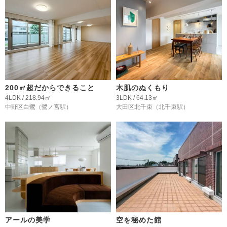
200㎡超だからできること
木肌のぬくもり
4LDK / 218.94㎡
3LDK / 64.13㎡
中野区白鷺
（鷺ノ宮駅）
大田区北千束
（北千束駅）
アールの美学
空を秘めた館