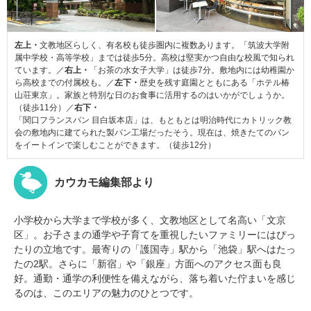
左上・
文教地区らしく、有名校も徒歩圏内に複数あります。「筑波大学附
属中学校・高等学校」までは徒歩5分。高校は堅実かつ自由な校風で知られ
ています。／
右上・
「お茶の水女子大学」は徒歩7分。敷地内には幼稚園か
ら高校までの付属校も。／
左下・
歴史を残す庭園とともにある「ホテル椿
山荘東京」。家族と特別な日のお食事に活用するのはいかがでしょうか。
（徒歩11分）／
右下・
「関口フランスパン 目白坂本店」は、もともとは明治時代にカトリック教
会の敷地内に建てられた製パン工場だったそう。現在は、焼きたてのパン
をイートインで楽しむことができます。（徒歩12分）
カウカモ編集部より
小学校から大学まで学校が多く、文教地区として名高い「文京
区」。お子さまの通学や子育てを重視したいファミリーにはぴっ
たりの立地です。最寄りの「護国寺」駅から「池袋」駅へはたっ
たの2駅。さらに「新宿」や「銀座」方面へのアクセス面も良
好。通勤・通学の利便性を備えながら、落ち着いた佇まいを感じ
るのは、このエリアの魅力のひとつです。