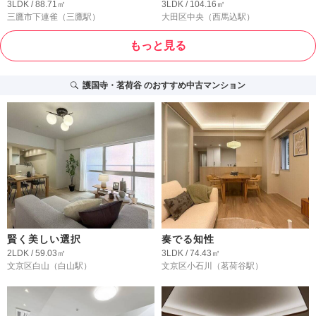
3LDK / 88.71㎡
3LDK / 104.16㎡
三鷹市下連雀
（三鷹駅）
大田区中央
（西馬込駅）
もっと見る
護国寺・茗荷谷
のおすすめ中古マンション
賢く美しい選択
奏でる知性
2LDK / 59.03㎡
3LDK / 74.43㎡
文京区白山
（白山駅）
文京区小石川
（茗荷谷駅）