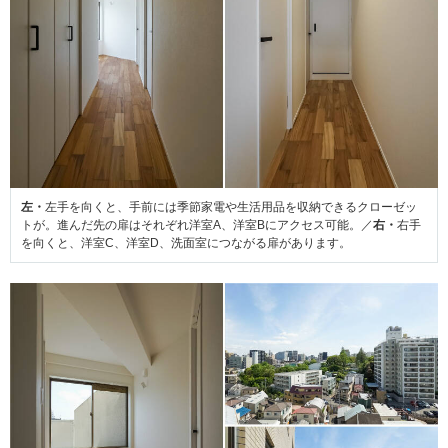
左・
左手を向くと、手前には季節家電や生活用品を収納できるクローゼッ
トが。進んだ先の扉はそれぞれ洋室A、洋室Bにアクセス可能。／
右・
右手
を向くと、洋室C、洋室D、洗面室につながる扉があります。