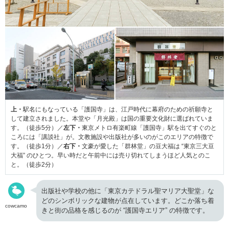
上・
駅名にもなっている「護国寺」は、江戸時代に幕府のための祈願寺と
して建立されました。本堂や「月光殿」は国の重要文化財に選ばれていま
す。（徒歩5分）／
左下・
東京メトロ有楽町線「護国寺」駅を出てすぐのと
ころには「講談社」が。文教施設や出版社が多いのがこのエリアの特徴で
す。（徒歩1分）／
右下・
文豪が愛した「群林堂」の豆大福は “東京三大豆
大福” のひとつ。早い時だと午前中には売り切れてしまうほど人気とのこ
と。（徒歩2分）
出版社や学校の他に「東京カテドラル聖マリア大聖堂」な
どのシンボリックな建物が点在しています。どこか落ち着
cowcamo
きと街の品格を感じるのが “護国寺エリア” の特徴です。