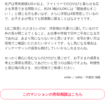
住戸は専有面積120㎡以上、ファミリーでのびのびと暮らせる広
さを享受できる間取りに。約24.3帖のLDKには『開放感もすご
い！』と感じる方も多いはず。さらに洋室は4室用意しているの
で、お子さまが増えても部屋数に困ることはなさそうです。
1点ご留意いただきたいのが、洋室側が大通りに面しているので
外の音が聞こえてくること。お仕事や学校で日中ご不在になる方
であれば、あまり気にならないかと思いますが、在宅が多い方は
現地でご確認いただきたいポイントです。もし気になる場合は、
インナーサッシの追加も検討していいかもしれませんね。
せっかく都心に住むならのびのびと過ごせて、お子さまの成長を
考えた環境を用意してあげたいと思うのは親心ですよね。利便性
と居心地の良さを、ぜひ現地でご体感ください。
writer ／ editor：宇都宮 鴻輔
このマンションの売却相談はこちら