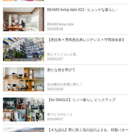
BEAMS living style 022 - ヒュッゲな暮らし -
BEAMS living style
2022/05/16
【恵比寿 × 秀和恵比寿レジデンス × 守岡加奈多】
街とマンションと私
2020/12/27
新たな色を帯びて
住み継ぎの先輩に聞く！
2021/10/18
【for SINGLE】リノベ暮らし ピックアップ
家づくりのヒント
2022/06/17
【＃九品仏】野に咲く花の品のよさを、特製バター