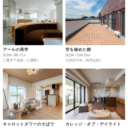
アールの美学
空を秘めた館
3LDK / 88.71㎡
3LDK / 104.16㎡
三鷹市下連雀
（三鷹駅）
大田区中央
（西馬込駅）
キャロットタワーのそばで
カレッジ・オブ・デイライト