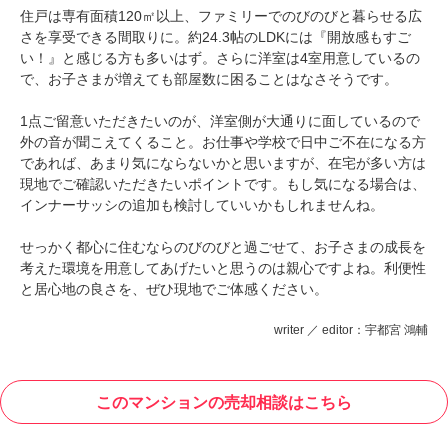
住戸は専有面積120㎡以上、ファミリーでのびのびと暮らせる広
さを享受できる間取りに。約24.3帖のLDKには『開放感もすご
い！』と感じる方も多いはず。さらに洋室は4室用意しているの
で、お子さまが増えても部屋数に困ることはなさそうです。
1点ご留意いただきたいのが、洋室側が大通りに面しているので
外の音が聞こえてくること。お仕事や学校で日中ご不在になる方
であれば、あまり気にならないかと思いますが、在宅が多い方は
現地でご確認いただきたいポイントです。もし気になる場合は、
インナーサッシの追加も検討していいかもしれませんね。
せっかく都心に住むならのびのびと過ごせて、お子さまの成長を
考えた環境を用意してあげたいと思うのは親心ですよね。利便性
と居心地の良さを、ぜひ現地でご体感ください。
writer ／ editor：宇都宮 鴻輔
このマンションの売却相談はこちら