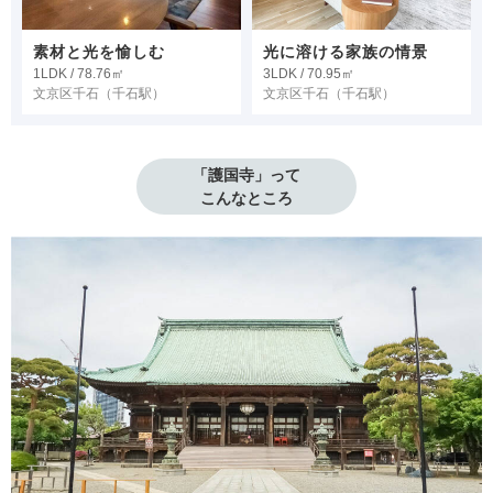
素材と光を愉しむ
光に溶ける家族の情景
1LDK / 78.76㎡
3LDK / 70.95㎡
文京区千石
（千石駅）
文京区千石
（千石駅）
「護国寺」って

こんなところ