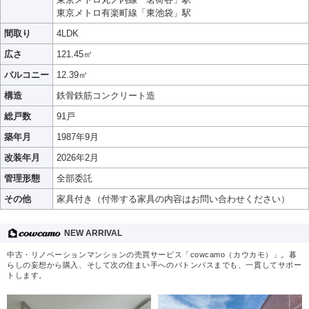
東京メトロ有楽町線「東池袋」駅
間取り
4LDK
広さ
121.45㎡
バルコニー
12.39㎡
構造
鉄骨鉄筋コンクリート造
総戸数
91戸
築年月
1987年9月
改装年月
2026年2月
管理形態
全部委託
その他
家具付き（付帯する家具の内容はお問い合わせください）
NEW ARRIVAL
中古・リノベーションマンションの売買サービス「cowcamo（カウカモ）」。暮
らしの妄想から購入、そして次の住まい手へのバトンパスまでも、一貫してサポー
トします。