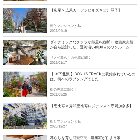
【広尾 × 広尾ガーデンヒルズ × 吉川琴子】
街とマンションと私
2021/04/19
ダイナミックなクジラが部屋を縦断！ 建築家夫婦
が自ら設計した、運河沿い約80㎡のワンルーム
リノベ暮らしの先輩に聞く！
2019/01/17
【 ＃下北沢 】BONUS TRACKに収録されているの
は、街へのラブソングでした
街の先輩に聞く！
2021/05/25
【恵比寿 × 秀和恵比寿レジデンス × 守岡加奈多】
街とマンションと私
2020/12/27
暮らしを育む回遊空間 - 建築家が住まう家 -