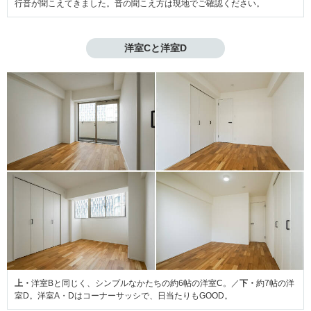
行音が聞こえてきました。音の聞こえ方は現地でご確認ください。
洋室Cと洋室D
上・
洋室Bと同じく、シンプルなかたちの約6帖の洋室C。／
下・
約7帖の洋
室D。洋室A・Dはコーナーサッシで、日当たりもGOOD。