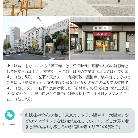
上・
駅名にもなっている「護国寺」は、江戸時代に幕府のための祈願寺と
して建立されました。本堂や「月光殿」は国の重要文化財に選ばれていま
す。（徒歩5分）／
左下・
東京メトロ有楽町線「護国寺」駅を出てすぐのと
ころには「講談社」が。文教施設や出版社が多いのがこのエリアの特徴で
す。（徒歩1分）／
右下・
文豪が愛した「群林堂」の豆大福は “東京三大豆
大福” のひとつ。早い時だと午前中には売り切れてしまうほど人気とのこ
と。（徒歩2分）
出版社や学校の他に「東京カテドラル聖マリア大聖堂」な
どのシンボリックな建物が点在しています。どこか落ち着
cowcamo
きと街の品格を感じるのが “護国寺エリア” の特徴です。