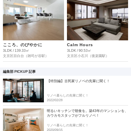
こころ、のびやかに
Calm Hours
3LDK / 139.33㎡
3LDK / 90.53㎡
文京区目白台
（雑司が谷駅）
文京区小石川
（後楽園駅）
編集部 PICKUP 記事
【特別編】古民家リノベの先輩に聞く！
リノベ暮らしの先輩に聞く！
2022/02/28
明るいキッチンで朝食を。築43年のマンションを、
カウカモスタッフがフルリノベ！
リノベ暮らしの先輩に聞く！
2020/09/15