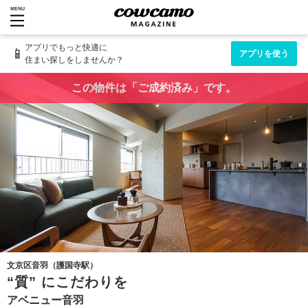
MENU
アプリでもっと快適に
📱
アプリを使う
住まい探しをしませんか？
この物件は「ご成約済み」です。
文京区音羽（護国寺駅）
“質” にこだわりを
アベニュー音羽