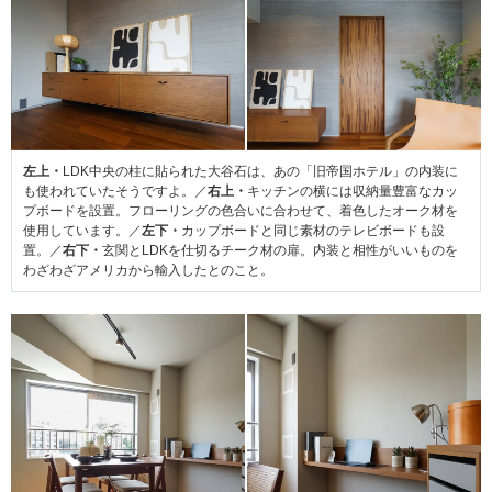
左上・
LDK中央の柱に貼られた大谷石は、あの「旧帝国ホテル」の内装に
も使われていたそうですよ。／
右上・
キッチンの横には収納量豊富なカッ
プボードを設置。フローリングの色合いに合わせて、着色したオーク材を
使用しています。／
左下・
カップボードと同じ素材のテレビボードも設
置。／
右下・
玄関とLDKを仕切るチーク材の扉。内装と相性がいいものを
わざわざアメリカから輸入したとのこと。