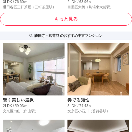
3LDK / 76.60㎡
2LDK / 63.96㎡
世田谷区三軒茶屋
（三軒茶屋駅）
目黒区大橋
（駒場東大前駅）
もっと見る
護国寺・茗荷谷
のおすすめ中古マンション
賢く美しい選択
奏でる知性
2LDK / 59.03㎡
3LDK / 74.43㎡
文京区白山
（白山駅）
文京区小石川
（茗荷谷駅）