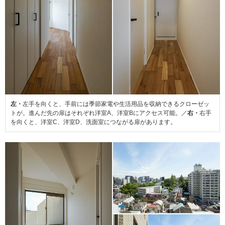
左・
左手を向くと、手前には季節家電や生活用品を収納できるクローゼッ
トが。進んだ先の扉はそれぞれ洋室A、洋室Bにアクセス可能。／
右・
右手
を向くと、洋室C、洋室D、洗面室につながる扉があります。