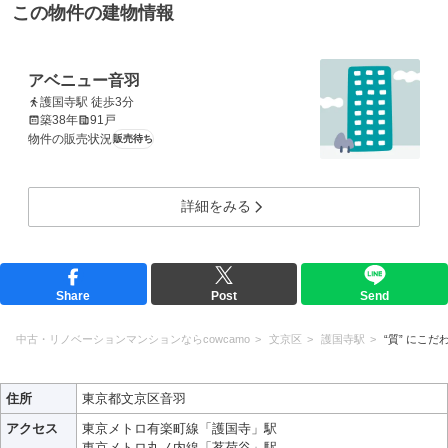
この物件の建物情報
アベニュー音羽
護国寺駅 徒歩3分
築38年
91戸
物件の販売状況
販売待ち
詳細をみる
Share
Post
Send
中古・リノベーションマンションならcowcamo
文京区
護国寺駅
“質” にこだ
住所
東京都文京区音羽
アクセス
東京メトロ有楽町線「護国寺」駅
東京メトロ丸ノ内線「茗荷谷」駅