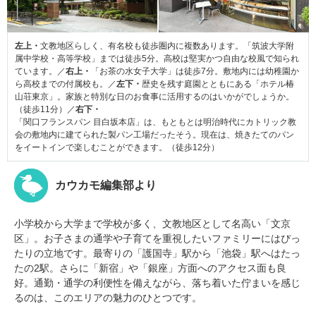
左上・
文教地区らしく、有名校も徒歩圏内に複数あります。「筑波大学附
属中学校・高等学校」までは徒歩5分。高校は堅実かつ自由な校風で知られ
ています。／
右上・
「お茶の水女子大学」は徒歩7分。敷地内には幼稚園か
ら高校までの付属校も。／
左下・
歴史を残す庭園とともにある「ホテル椿
山荘東京」。家族と特別な日のお食事に活用するのはいかがでしょうか。
（徒歩11分）／
右下・
「関口フランスパン 目白坂本店」は、もともとは明治時代にカトリック教
会の敷地内に建てられた製パン工場だったそう。現在は、焼きたてのパン
をイートインで楽しむことができます。（徒歩12分）
カウカモ編集部より
小学校から大学まで学校が多く、文教地区として名高い「文京
区」。お子さまの通学や子育てを重視したいファミリーにはぴっ
たりの立地です。最寄りの「護国寺」駅から「池袋」駅へはたっ
たの2駅。さらに「新宿」や「銀座」方面へのアクセス面も良
好。通勤・通学の利便性を備えながら、落ち着いた佇まいを感じ
るのは、このエリアの魅力のひとつです。