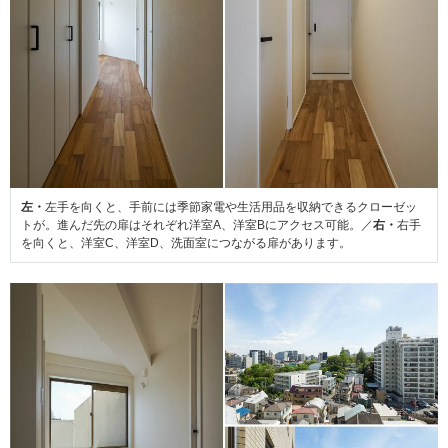
左・
左手を向くと、手前には季節家電や生活用品を収納できるクローゼッ
トが。進んだ先の扉はそれぞれ洋室A、洋室Bにアクセス可能。／
右・
右手
を向くと、洋室C、洋室D、洗面室につながる扉があります。