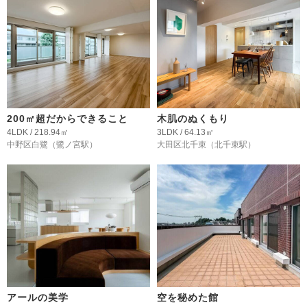
200㎡超だからできること
木肌のぬくもり
4LDK / 218.94㎡
3LDK / 64.13㎡
中野区白鷺
（鷺ノ宮駅）
大田区北千束
（北千束駅）
アールの美学
空を秘めた館