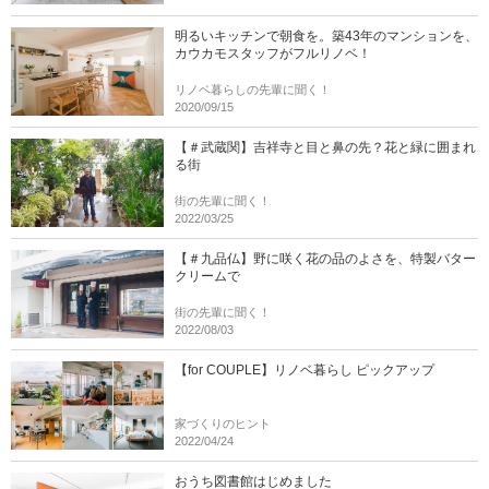
明るいキッチンで朝食を。築43年のマンションを、
カウカモスタッフがフルリノベ！
リノベ暮らしの先輩に聞く！
2020/09/15
【＃武蔵関】吉祥寺と目と鼻の先？花と緑に囲まれ
る街
街の先輩に聞く！
2022/03/25
【＃九品仏】野に咲く花の品のよさを、特製バター
クリームで
街の先輩に聞く！
2022/08/03
【for COUPLE】リノベ暮らし ピックアップ
家づくりのヒント
2022/04/24
おうち図書館はじめました