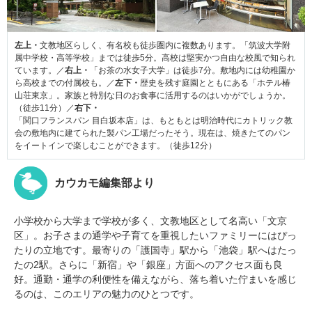
左上・
文教地区らしく、有名校も徒歩圏内に複数あります。「筑波大学附
属中学校・高等学校」までは徒歩5分。高校は堅実かつ自由な校風で知られ
ています。／
右上・
「お茶の水女子大学」は徒歩7分。敷地内には幼稚園か
ら高校までの付属校も。／
左下・
歴史を残す庭園とともにある「ホテル椿
山荘東京」。家族と特別な日のお食事に活用するのはいかがでしょうか。
（徒歩11分）／
右下・
「関口フランスパン 目白坂本店」は、もともとは明治時代にカトリック教
会の敷地内に建てられた製パン工場だったそう。現在は、焼きたてのパン
をイートインで楽しむことができます。（徒歩12分）
カウカモ編集部より
小学校から大学まで学校が多く、文教地区として名高い「文京
区」。お子さまの通学や子育てを重視したいファミリーにはぴっ
たりの立地です。最寄りの「護国寺」駅から「池袋」駅へはたっ
たの2駅。さらに「新宿」や「銀座」方面へのアクセス面も良
好。通勤・通学の利便性を備えながら、落ち着いた佇まいを感じ
るのは、このエリアの魅力のひとつです。