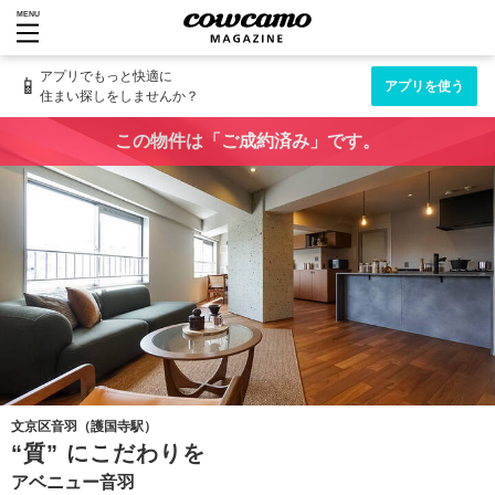
MENU
アプリでもっと快適に
📱
アプリを使う
住まい探しをしませんか？
この物件は「ご成約済み」です。
文京区音羽（護国寺駅）
“質” にこだわりを
アベニュー音羽