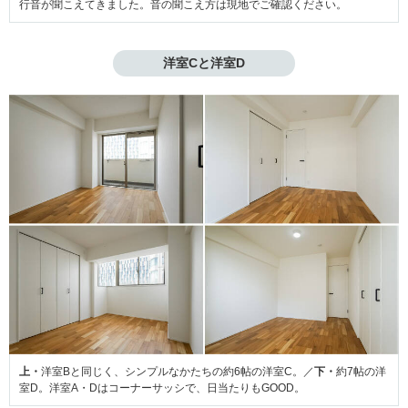
行音が聞こえてきました。音の聞こえ方は現地でご確認ください。
洋室Cと洋室D
上・
洋室Bと同じく、シンプルなかたちの約6帖の洋室C。／
下・
約7帖の洋
室D。洋室A・Dはコーナーサッシで、日当たりもGOOD。