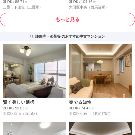
3LDK / 88.71㎡
3LDK / 104.16㎡
三鷹市下連雀
（三鷹駅）
大田区中央
（西馬込駅）
もっと見る
護国寺・茗荷谷
のおすすめ中古マンション
賢く美しい選択
奏でる知性
2LDK / 59.03㎡
3LDK / 74.43㎡
文京区白山
（白山駅）
文京区小石川
（茗荷谷駅）