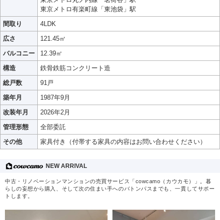
東京メトロ有楽町線「東池袋」駅
間取り
4LDK
広さ
121.45㎡
バルコニー
12.39㎡
構造
鉄骨鉄筋コンクリート造
総戸数
91戸
築年月
1987年9月
改装年月
2026年2月
管理形態
全部委託
その他
家具付き（付帯する家具の内容はお問い合わせください）
NEW ARRIVAL
中古・リノベーションマンションの売買サービス「cowcamo（カウカモ）」。暮
らしの妄想から購入、そして次の住まい手へのバトンパスまでも、一貫してサポー
トします。