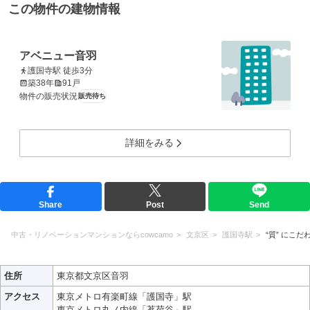
この物件の建物情報
アベニュー音羽
護国寺駅 徒歩3分
築38年
91戸
物件の販売状況
販売待ち
詳細をみる
Share
Post
Send
中古・リノベーションマンションならcowcamo
文京区
護国寺駅
“質” にこだ
住所
東京都文京区音羽
アクセス
東京メトロ有楽町線「護国寺」駅
東京メトロ丸ノ内線「茗荷谷」駅