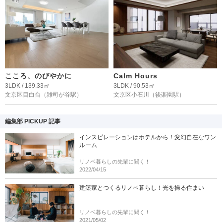
こころ、のびやかに
Calm Hours
3LDK / 139.33㎡
3LDK / 90.53㎡
文京区目白台
（雑司が谷駅）
文京区小石川
（後楽園駅）
編集部 PICKUP 記事
インスピレーションはホテルから！変幻自在なワン
ルーム
リノベ暮らしの先輩に聞く！
2022/04/15
建築家とつくるリノベ暮らし！光を操る住まい
リノベ暮らしの先輩に聞く！
2021/05/02