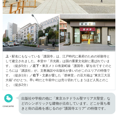
上・
駅名にもなっている「護国寺」は、江戸時代に幕府のための祈願寺と
して建立されました。本堂や「月光殿」は国の重要文化財に選ばれていま
す。（徒歩5分）／
左下・
東京メトロ有楽町線「護国寺」駅を出てすぐのと
ころには「講談社」が。文教施設や出版社が多いのがこのエリアの特徴で
す。（徒歩1分）／
右下・
文豪が愛した「群林堂」の豆大福は “東京三大豆
大福” のひとつ。早い時だと午前中には売り切れてしまうほど人気とのこ
と。（徒歩2分）
出版社や学校の他に「東京カテドラル聖マリア大聖堂」な
どのシンボリックな建物が点在しています。どこか落ち着
cowcamo
きと街の品格を感じるのが “護国寺エリア” の特徴です。