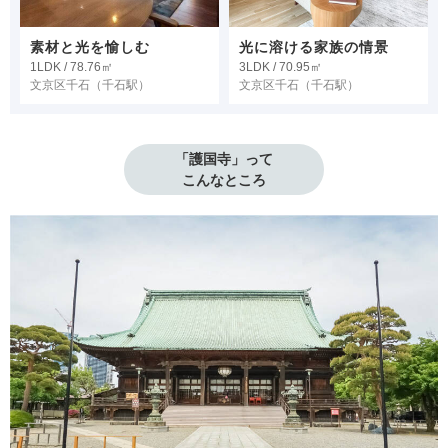
素材と光を愉しむ
光に溶ける家族の情景
1LDK / 78.76㎡
3LDK / 70.95㎡
文京区千石
（千石駅）
文京区千石
（千石駅）
「護国寺」って

こんなところ