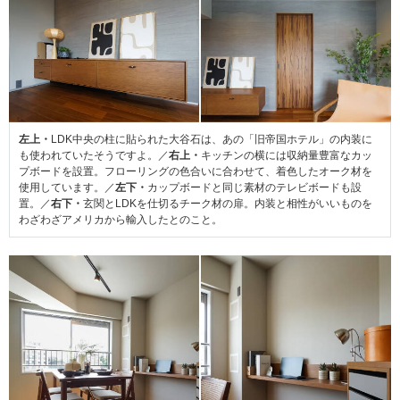
左上・
LDK中央の柱に貼られた大谷石は、あの「旧帝国ホテル」の内装に
も使われていたそうですよ。／
右上・
キッチンの横には収納量豊富なカッ
プボードを設置。フローリングの色合いに合わせて、着色したオーク材を
使用しています。／
左下・
カップボードと同じ素材のテレビボードも設
置。／
右下・
玄関とLDKを仕切るチーク材の扉。内装と相性がいいものを
わざわざアメリカから輸入したとのこと。