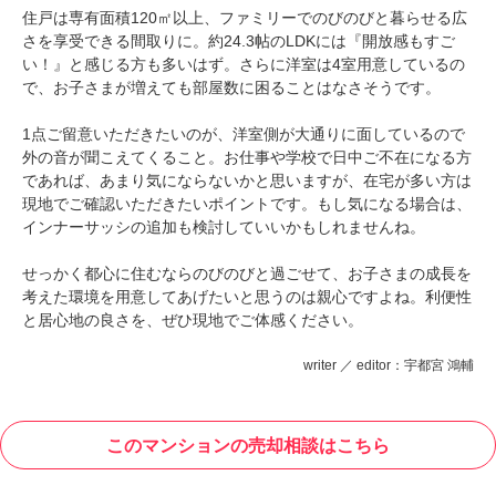
住戸は専有面積120㎡以上、ファミリーでのびのびと暮らせる広
さを享受できる間取りに。約24.3帖のLDKには『開放感もすご
い！』と感じる方も多いはず。さらに洋室は4室用意しているの
で、お子さまが増えても部屋数に困ることはなさそうです。
1点ご留意いただきたいのが、洋室側が大通りに面しているので
外の音が聞こえてくること。お仕事や学校で日中ご不在になる方
であれば、あまり気にならないかと思いますが、在宅が多い方は
現地でご確認いただきたいポイントです。もし気になる場合は、
インナーサッシの追加も検討していいかもしれませんね。
せっかく都心に住むならのびのびと過ごせて、お子さまの成長を
考えた環境を用意してあげたいと思うのは親心ですよね。利便性
と居心地の良さを、ぜひ現地でご体感ください。
writer ／ editor：宇都宮 鴻輔
このマンションの売却相談はこちら