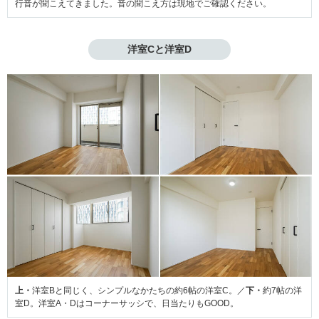
行音が聞こえてきました。音の聞こえ方は現地でご確認ください。
洋室Cと洋室D
上・
洋室Bと同じく、シンプルなかたちの約6帖の洋室C。／
下・
約7帖の洋
室D。洋室A・Dはコーナーサッシで、日当たりもGOOD。