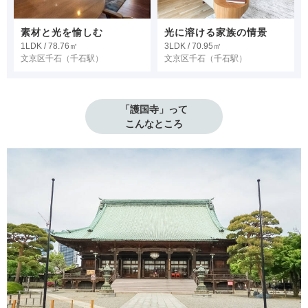
素材と光を愉しむ
光に溶ける家族の情景
1LDK / 78.76㎡
3LDK / 70.95㎡
文京区千石
（千石駅）
文京区千石
（千石駅）
「護国寺」って

こんなところ