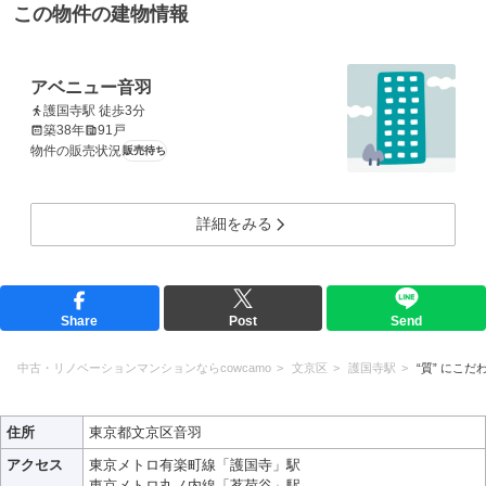
この物件の建物情報
アベニュー音羽
護国寺駅 徒歩3分
築38年
91戸
物件の販売状況
販売待ち
詳細をみる
Share
Post
Send
中古・リノベーションマンションならcowcamo
文京区
護国寺駅
“質” にこだ
住所
東京都文京区音羽
アクセス
東京メトロ有楽町線「護国寺」駅
東京メトロ丸ノ内線「茗荷谷」駅