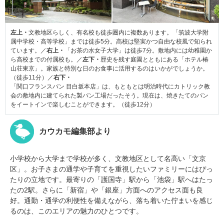
左上・
文教地区らしく、有名校も徒歩圏内に複数あります。「筑波大学附
属中学校・高等学校」までは徒歩5分。高校は堅実かつ自由な校風で知られ
ています。／
右上・
「お茶の水女子大学」は徒歩7分。敷地内には幼稚園か
ら高校までの付属校も。／
左下・
歴史を残す庭園とともにある「ホテル椿
山荘東京」。家族と特別な日のお食事に活用するのはいかがでしょうか。
（徒歩11分）／
右下・
「関口フランスパン 目白坂本店」は、もともとは明治時代にカトリック教
会の敷地内に建てられた製パン工場だったそう。現在は、焼きたてのパン
をイートインで楽しむことができます。（徒歩12分）
カウカモ編集部より
小学校から大学まで学校が多く、文教地区として名高い「文京
区」。お子さまの通学や子育てを重視したいファミリーにはぴっ
たりの立地です。最寄りの「護国寺」駅から「池袋」駅へはたっ
たの2駅。さらに「新宿」や「銀座」方面へのアクセス面も良
好。通勤・通学の利便性を備えながら、落ち着いた佇まいを感じ
るのは、このエリアの魅力のひとつです。