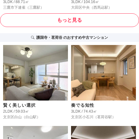
3LDK / 88.71㎡
3LDK / 104.16㎡
三鷹市下連雀
（三鷹駅）
大田区中央
（西馬込駅）
もっと見る
護国寺・茗荷谷
のおすすめ中古マンション
賢く美しい選択
奏でる知性
2LDK / 59.03㎡
3LDK / 74.43㎡
文京区白山
（白山駅）
文京区小石川
（茗荷谷駅）