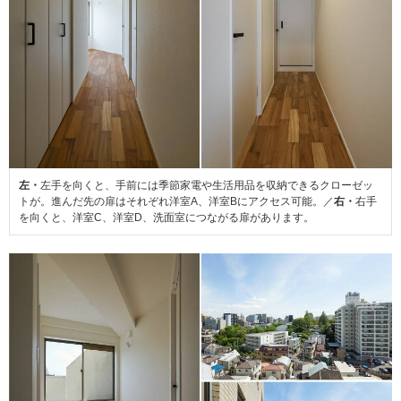
左・
左手を向くと、手前には季節家電や生活用品を収納できるクローゼッ
トが。進んだ先の扉はそれぞれ洋室A、洋室Bにアクセス可能。／
右・
右手
を向くと、洋室C、洋室D、洗面室につながる扉があります。