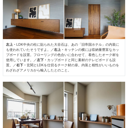
左上・
LDK中央の柱に貼られた大谷石は、あの「旧帝国ホテル」の内装に
も使われていたそうですよ。／
右上・
キッチンの横には収納量豊富なカッ
プボードを設置。フローリングの色合いに合わせて、着色したオーク材を
使用しています。／
左下・
カップボードと同じ素材のテレビボードも設
置。／
右下・
玄関とLDKを仕切るチーク材の扉。内装と相性がいいものを
わざわざアメリカから輸入したとのこと。