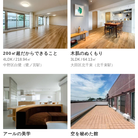
200㎡超だからできること
木肌のぬくもり
4LDK / 218.94㎡
3LDK / 64.13㎡
中野区白鷺
（鷺ノ宮駅）
大田区北千束
（北千束駅）
アールの美学
空を秘めた館