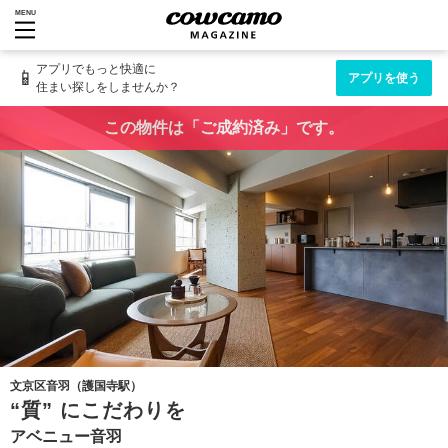
MENU
アプリでもっと快適に
📱
アプリを使う
住まい探しをしませんか？
この物件は「ご成約済み」です。
文京区音羽（護国寺駅）
“質” にこだわりを
アベニュー音羽