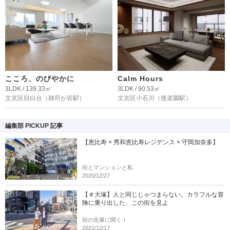
こころ、のびやかに
Calm Hours
3LDK / 139.33㎡
3LDK / 90.53㎡
文京区目白台
（雑司が谷駅）
文京区小石川
（後楽園駅）
編集部 PICKUP 記事
【恵比寿 × 秀和恵比寿レジデンス × 守岡加奈多】
街とマンションと私
2020/12/27
【＃大塚】人と同じじゃつまらない。カラフルな冒
険に乗り出した、この街を見よ
街の先輩に聞く！
2021/12/17