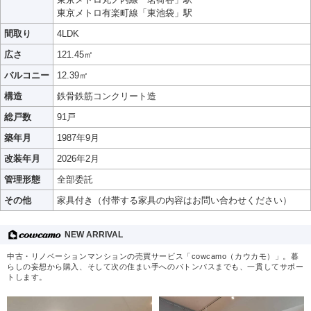
東京メトロ有楽町線「東池袋」駅
間取り
4LDK
広さ
121.45㎡
バルコニー
12.39㎡
構造
鉄骨鉄筋コンクリート造
総戸数
91戸
築年月
1987年9月
改装年月
2026年2月
管理形態
全部委託
その他
家具付き（付帯する家具の内容はお問い合わせください）
NEW ARRIVAL
中古・リノベーションマンションの売買サービス「cowcamo（カウカモ）」。暮
らしの妄想から購入、そして次の住まい手へのバトンパスまでも、一貫してサポー
トします。