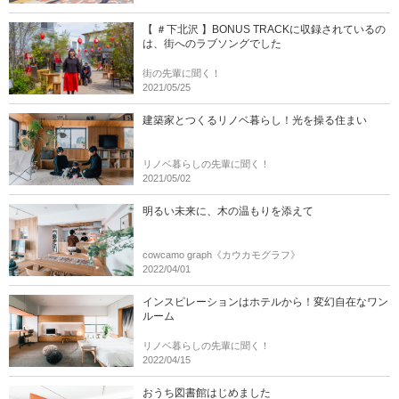
【 ＃下北沢 】BONUS TRACKに収録されているの
は、街へのラブソングでした
街の先輩に聞く！
2021/05/25
建築家とつくるリノベ暮らし！光を操る住まい
リノベ暮らしの先輩に聞く！
2021/05/02
明るい未来に、木の温もりを添えて
cowcamo graph《カウカモグラフ》
2022/04/01
インスピレーションはホテルから！変幻自在なワン
ルーム
リノベ暮らしの先輩に聞く！
2022/04/15
おうち図書館はじめました