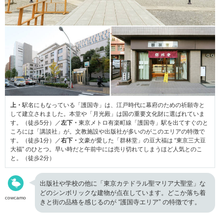
上・
駅名にもなっている「護国寺」は、江戸時代に幕府のための祈願寺と
して建立されました。本堂や「月光殿」は国の重要文化財に選ばれていま
す。（徒歩5分）／
左下・
東京メトロ有楽町線「護国寺」駅を出てすぐのと
ころには「講談社」が。文教施設や出版社が多いのがこのエリアの特徴で
す。（徒歩1分）／
右下・
文豪が愛した「群林堂」の豆大福は “東京三大豆
大福” のひとつ。早い時だと午前中には売り切れてしまうほど人気とのこ
と。（徒歩2分）
出版社や学校の他に「東京カテドラル聖マリア大聖堂」な
どのシンボリックな建物が点在しています。どこか落ち着
cowcamo
きと街の品格を感じるのが “護国寺エリア” の特徴です。