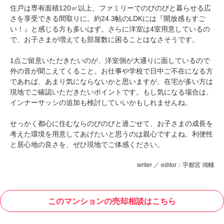
住戸は専有面積120㎡以上、ファミリーでのびのびと暮らせる広
さを享受できる間取りに。約24.3帖のLDKには『開放感もすご
い！』と感じる方も多いはず。さらに洋室は4室用意しているの
で、お子さまが増えても部屋数に困ることはなさそうです。
1点ご留意いただきたいのが、洋室側が大通りに面しているので
外の音が聞こえてくること。お仕事や学校で日中ご不在になる方
であれば、あまり気にならないかと思いますが、在宅が多い方は
現地でご確認いただきたいポイントです。もし気になる場合は、
インナーサッシの追加も検討していいかもしれませんね。
せっかく都心に住むならのびのびと過ごせて、お子さまの成長を
考えた環境を用意してあげたいと思うのは親心ですよね。利便性
と居心地の良さを、ぜひ現地でご体感ください。
writer ／ editor：宇都宮 鴻輔
このマンションの売却相談はこちら