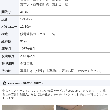
東京メトロ有楽町線「東池袋」駅
間取り
4LDK
広さ
121.45㎡
バルコニー
12.39㎡
構造
鉄骨鉄筋コンクリート造
総戸数
91戸
築年月
1987年9月
改装年月
2026年2月
管理形態
全部委託
その他
家具付き（付帯する家具の内容はお問い合わせください）
NEW ARRIVAL
中古・リノベーションマンションの売買サービス「cowcamo（カウカモ）」。暮
らしの妄想から購入、そして次の住まい手へのバトンパスまでも、一貫してサポー
トします。