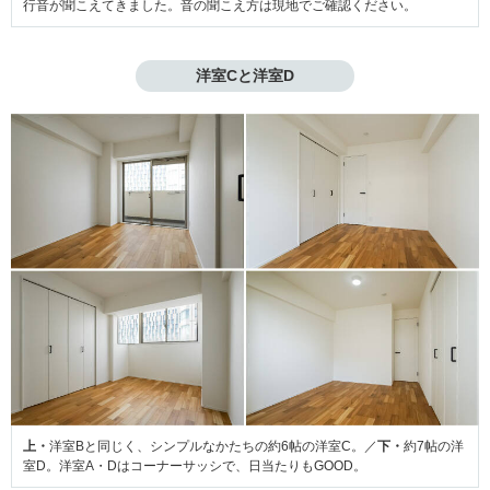
行音が聞こえてきました。音の聞こえ方は現地でご確認ください。
洋室Cと洋室D
上・
洋室Bと同じく、シンプルなかたちの約6帖の洋室C。／
下・
約7帖の洋
室D。洋室A・Dはコーナーサッシで、日当たりもGOOD。