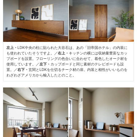
左上・
LDK中央の柱に貼られた大谷石は、あの「旧帝国ホテル」の内装に
も使われていたそうですよ。／
右上・
キッチンの横には収納量豊富なカッ
プボードを設置。フローリングの色合いに合わせて、着色したオーク材を
使用しています。／
左下・
カップボードと同じ素材のテレビボードも設
置。／
右下・
玄関とLDKを仕切るチーク材の扉。内装と相性がいいものを
わざわざアメリカから輸入したとのこと。