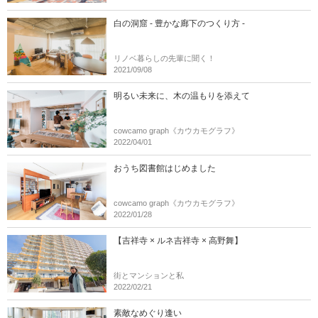
白の洞窟 - 豊かな廊下のつくり方 -
リノベ暮らしの先輩に聞く！
2021/09/08
明るい未来に、木の温もりを添えて
cowcamo graph《カウカモグラフ》
2022/04/01
おうち図書館はじめました
cowcamo graph《カウカモグラフ》
2022/01/28
【吉祥寺 × ルネ吉祥寺 × 高野舞】
街とマンションと私
2022/02/21
素敵なめぐり逢い