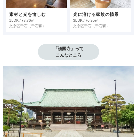
素材と光を愉しむ
光に溶ける家族の情景
1LDK / 78.76㎡
3LDK / 70.95㎡
文京区千石
（千石駅）
文京区千石
（千石駅）
「護国寺」って

こんなところ