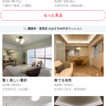
3LDK / 88.71㎡
3LDK / 104.16㎡
三鷹市下連雀
（三鷹駅）
大田区中央
（西馬込駅）
もっと見る
護国寺・茗荷谷
のおすすめ中古マンション
賢く美しい選択
奏でる知性
2LDK / 59.03㎡
3LDK / 74.43㎡
文京区白山
（白山駅）
文京区小石川
（茗荷谷駅）