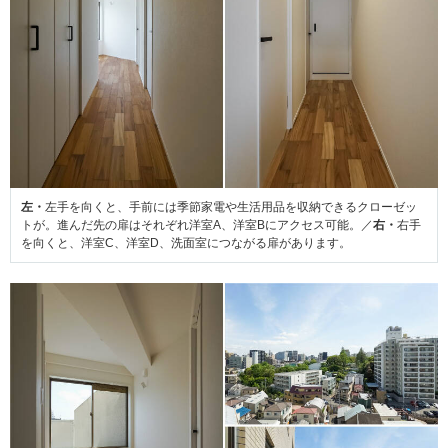
左・
左手を向くと、手前には季節家電や生活用品を収納できるクローゼッ
トが。進んだ先の扉はそれぞれ洋室A、洋室Bにアクセス可能。／
右・
右手
を向くと、洋室C、洋室D、洗面室につながる扉があります。