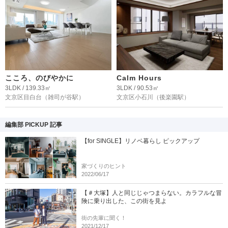
こころ、のびやかに
Calm Hours
3LDK / 139.33㎡
3LDK / 90.53㎡
文京区目白台
（雑司が谷駅）
文京区小石川
（後楽園駅）
編集部 PICKUP 記事
【for SINGLE】リノベ暮らし ピックアップ
家づくりのヒント
2022/06/17
【＃大塚】人と同じじゃつまらない。カラフルな冒
険に乗り出した、この街を見よ
街の先輩に聞く！
2021/12/17