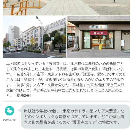
上・
駅名にもなっている「護国寺」は、江戸時代に幕府のための祈願寺と
して建立されました。本堂や「月光殿」は国の重要文化財に選ばれていま
す。（徒歩5分）／
左下・
東京メトロ有楽町線「護国寺」駅を出てすぐのと
ころには「講談社」が。文教施設や出版社が多いのがこのエリアの特徴で
す。（徒歩1分）／
右下・
文豪が愛した「群林堂」の豆大福は “東京三大豆
大福” のひとつ。早い時だと午前中には売り切れてしまうほど人気とのこ
と。（徒歩2分）
出版社や学校の他に「東京カテドラル聖マリア大聖堂」な
どのシンボリックな建物が点在しています。どこか落ち着
cowcamo
きと街の品格を感じるのが “護国寺エリア” の特徴です。