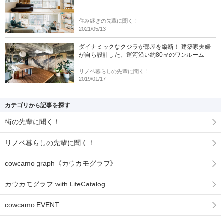
住み継ぎの先輩に聞く！
2021/05/13
ダイナミックなクジラが部屋を縦断！ 建築家夫婦
が自ら設計した、運河沿い約80㎡のワンルーム
リノベ暮らしの先輩に聞く！
2019/01/17
カテゴリから記事を探す
街の先輩に聞く！
リノベ暮らしの先輩に聞く！
cowcamo graph《カウカモグラフ》
カウカモグラフ with LifeCatalog
cowcamo EVENT