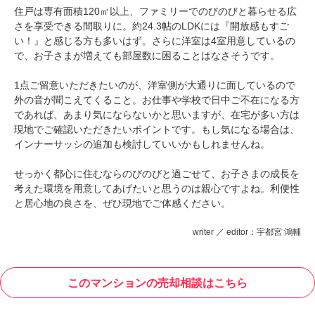
住戸は専有面積120㎡以上、ファミリーでのびのびと暮らせる広
さを享受できる間取りに。約24.3帖のLDKには『開放感もすご
い！』と感じる方も多いはず。さらに洋室は4室用意しているの
で、お子さまが増えても部屋数に困ることはなさそうです。
1点ご留意いただきたいのが、洋室側が大通りに面しているので
外の音が聞こえてくること。お仕事や学校で日中ご不在になる方
であれば、あまり気にならないかと思いますが、在宅が多い方は
現地でご確認いただきたいポイントです。もし気になる場合は、
インナーサッシの追加も検討していいかもしれませんね。
せっかく都心に住むならのびのびと過ごせて、お子さまの成長を
考えた環境を用意してあげたいと思うのは親心ですよね。利便性
と居心地の良さを、ぜひ現地でご体感ください。
writer ／ editor：宇都宮 鴻輔
このマンションの売却相談はこちら