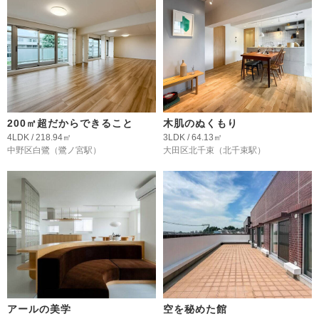
200㎡超だからできること
木肌のぬくもり
4LDK / 218.94㎡
3LDK / 64.13㎡
中野区白鷺
（鷺ノ宮駅）
大田区北千束
（北千束駅）
アールの美学
空を秘めた館