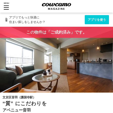
MENU
アプリでもっと快適に
📱
アプリを使う
住まい探しをしませんか？
この物件は「ご成約済み」です。
文京区音羽（護国寺駅）
“質” にこだわりを
アベニュー音羽