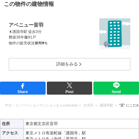
この物件の建物情報
アベニュー音羽
護国寺駅 徒歩3分
築38年
91戸
物件の販売状況
販売待ち
詳細をみる
Share
Post
Send
中古・リノベーションマンションならcowcamo
文京区
護国寺駅
“質” にこだ
住所
東京都文京区音羽
アクセス
東京メトロ有楽町線「護国寺」駅
東京メトロ丸ノ内線「茗荷谷」駅