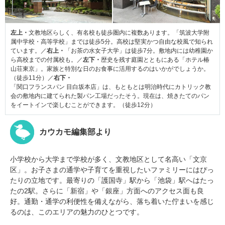
左上・
文教地区らしく、有名校も徒歩圏内に複数あります。「筑波大学附
属中学校・高等学校」までは徒歩5分。高校は堅実かつ自由な校風で知られ
ています。／
右上・
「お茶の水女子大学」は徒歩7分。敷地内には幼稚園か
ら高校までの付属校も。／
左下・
歴史を残す庭園とともにある「ホテル椿
山荘東京」。家族と特別な日のお食事に活用するのはいかがでしょうか。
（徒歩11分）／
右下・
「関口フランスパン 目白坂本店」は、もともとは明治時代にカトリック教
会の敷地内に建てられた製パン工場だったそう。現在は、焼きたてのパン
をイートインで楽しむことができます。（徒歩12分）
カウカモ編集部より
小学校から大学まで学校が多く、文教地区として名高い「文京
区」。お子さまの通学や子育てを重視したいファミリーにはぴっ
たりの立地です。最寄りの「護国寺」駅から「池袋」駅へはたっ
たの2駅。さらに「新宿」や「銀座」方面へのアクセス面も良
好。通勤・通学の利便性を備えながら、落ち着いた佇まいを感じ
るのは、このエリアの魅力のひとつです。