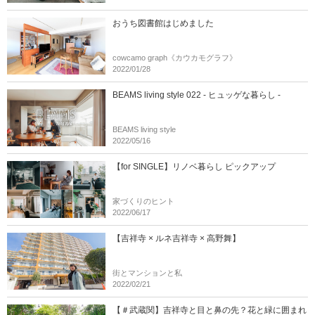
おうち図書館はじめました
cowcamo graph《カウカモグラフ》
2022/01/28
BEAMS living style 022 - ヒュッゲな暮らし -
BEAMS living style
2022/05/16
【for SINGLE】リノベ暮らし ピックアップ
家づくりのヒント
2022/06/17
【吉祥寺 × ルネ吉祥寺 × 高野舞】
街とマンションと私
2022/02/21
【＃武蔵関】吉祥寺と目と鼻の先？花と緑に囲まれ