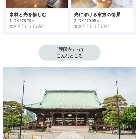
素材と光を愉しむ
光に溶ける家族の情景
1LDK / 78.76㎡
3LDK / 70.95㎡
文京区千石
（千石駅）
文京区千石
（千石駅）
「護国寺」って

こんなところ