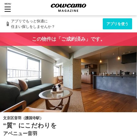
MENU
アプリでもっと快適に
📱
アプリを使う
住まい探しをしませんか？
この物件は「ご成約済み」です。
文京区音羽（護国寺駅）
“質” にこだわりを
アベニュー音羽