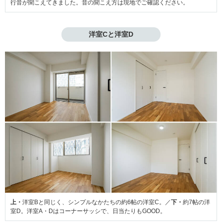
行音が聞こえてきました。音の聞こえ方は現地でご確認ください。
洋室Cと洋室D
上・
洋室Bと同じく、シンプルなかたちの約6帖の洋室C。／
下・
約7帖の洋
室D。洋室A・Dはコーナーサッシで、日当たりもGOOD。