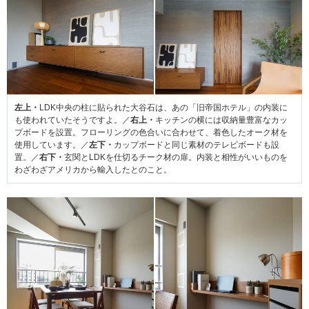
左上・
LDK中央の柱に貼られた大谷石は、あの「旧帝国ホテル」の内装に
も使われていたそうですよ。／
右上・
キッチンの横には収納量豊富なカッ
プボードを設置。フローリングの色合いに合わせて、着色したオーク材を
使用しています。／
左下・
カップボードと同じ素材のテレビボードも設
置。／
右下・
玄関とLDKを仕切るチーク材の扉。内装と相性がいいものを
わざわざアメリカから輸入したとのこと。