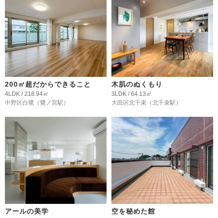
200㎡超だからできること
木肌のぬくもり
4LDK / 218.94㎡
3LDK / 64.13㎡
中野区白鷺
（鷺ノ宮駅）
大田区北千束
（北千束駅）
アールの美学
空を秘めた館