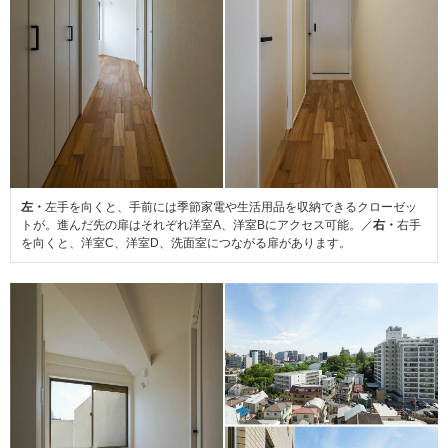
左・
左手を向くと、手前には季節家電や生活用品を収納できるクローゼッ
トが。進んだ先の扉はそれぞれ洋室A、洋室Bにアクセス可能。／
右・
右手
を向くと、洋室C、洋室D、洗面室につながる扉があります。