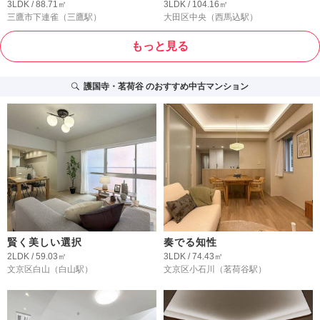
3LDK / 88.71㎡
3LDK / 104.16㎡
三鷹市下連雀
（三鷹駅）
大田区中央
（西馬込駅）
もっと見る
護国寺・茗荷谷
のおすすめ中古マンション
賢く美しい選択
奏でる知性
2LDK / 59.03㎡
3LDK / 74.43㎡
文京区白山
（白山駅）
文京区小石川
（茗荷谷駅）