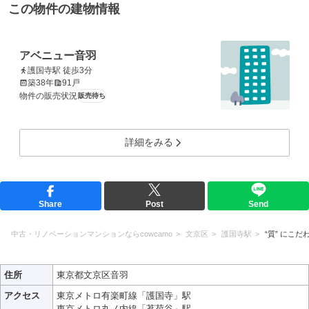
この物件の建物情報
アベニュー音羽
護国寺駅 徒歩3分
築38年
91戸
物件の販売状況
販売待ち
詳細をみる
Share
Post
Send
中古・リノベーションマンションならcowcamo
文京区
護国寺駅
“質” にこだ
住所
東京都文京区音羽
アクセス
東京メトロ有楽町線「護国寺」駅
東京メトロ丸ノ内線「茗荷谷」駅