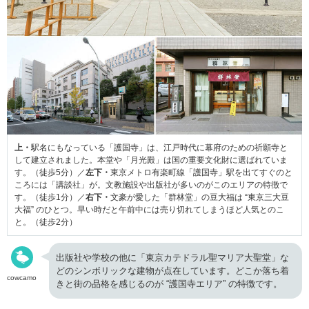
上・
駅名にもなっている「護国寺」は、江戸時代に幕府のための祈願寺と
して建立されました。本堂や「月光殿」は国の重要文化財に選ばれていま
す。（徒歩5分）／
左下・
東京メトロ有楽町線「護国寺」駅を出てすぐのと
ころには「講談社」が。文教施設や出版社が多いのがこのエリアの特徴で
す。（徒歩1分）／
右下・
文豪が愛した「群林堂」の豆大福は “東京三大豆
大福” のひとつ。早い時だと午前中には売り切れてしまうほど人気とのこ
と。（徒歩2分）
出版社や学校の他に「東京カテドラル聖マリア大聖堂」な
どのシンボリックな建物が点在しています。どこか落ち着
cowcamo
きと街の品格を感じるのが “護国寺エリア” の特徴です。