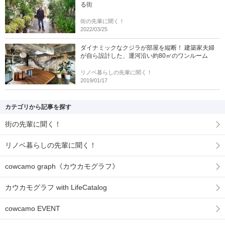
る街
街の先輩に聞く！
2022/03/25
ダイナミックなクジラが部屋を縦断！ 建築家夫婦
が自ら設計した、運河沿い約80㎡のワンルーム
リノベ暮らしの先輩に聞く！
2019/01/17
カテゴリから記事を探す
街の先輩に聞く！
リノベ暮らしの先輩に聞く！
cowcamo graph《カウカモグラフ》
カウカモグラフ with LifeCatalog
cowcamo EVENT