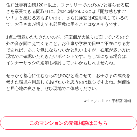
住戸は専有面積120㎡以上、ファミリーでのびのびと暮らせる広
さを享受できる間取りに。約24.3帖のLDKには『開放感もすご
い！』と感じる方も多いはず。さらに洋室は4室用意しているの
で、お子さまが増えても部屋数に困ることはなさそうです。
1点ご留意いただきたいのが、洋室側が大通りに面しているので
外の音が聞こえてくること。お仕事や学校で日中ご不在になる方
であれば、あまり気にならないかと思いますが、在宅が多い方は
現地でご確認いただきたいポイントです。もし気になる場合は、
インナーサッシの追加も検討していいかもしれませんね。
せっかく都心に住むならのびのびと過ごせて、お子さまの成長を
考えた環境を用意してあげたいと思うのは親心ですよね。利便性
と居心地の良さを、ぜひ現地でご体感ください。
writer ／ editor：宇都宮 鴻輔
このマンションの売却相談はこちら