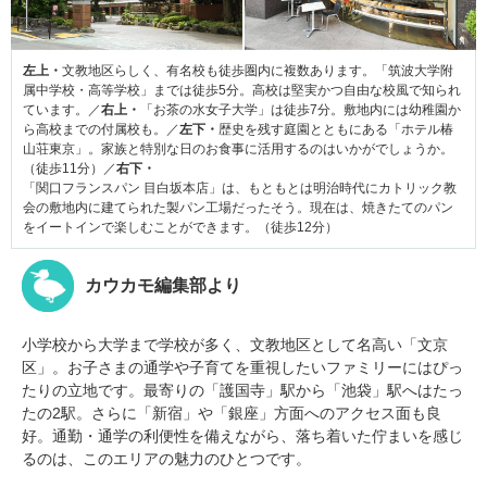
左上・
文教地区らしく、有名校も徒歩圏内に複数あります。「筑波大学附
属中学校・高等学校」までは徒歩5分。高校は堅実かつ自由な校風で知られ
ています。／
右上・
「お茶の水女子大学」は徒歩7分。敷地内には幼稚園か
ら高校までの付属校も。／
左下・
歴史を残す庭園とともにある「ホテル椿
山荘東京」。家族と特別な日のお食事に活用するのはいかがでしょうか。
（徒歩11分）／
右下・
「関口フランスパン 目白坂本店」は、もともとは明治時代にカトリック教
会の敷地内に建てられた製パン工場だったそう。現在は、焼きたてのパン
をイートインで楽しむことができます。（徒歩12分）
カウカモ編集部より
小学校から大学まで学校が多く、文教地区として名高い「文京
区」。お子さまの通学や子育てを重視したいファミリーにはぴっ
たりの立地です。最寄りの「護国寺」駅から「池袋」駅へはたっ
たの2駅。さらに「新宿」や「銀座」方面へのアクセス面も良
好。通勤・通学の利便性を備えながら、落ち着いた佇まいを感じ
るのは、このエリアの魅力のひとつです。