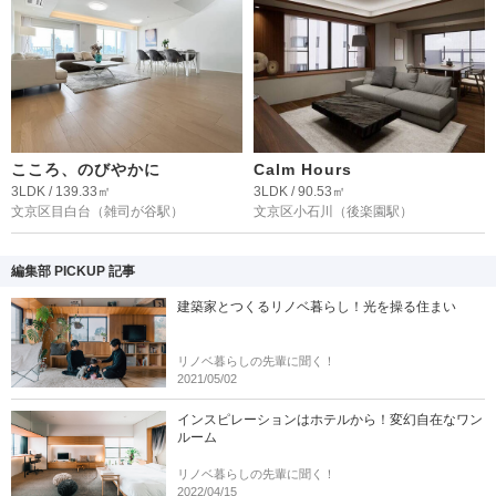
こころ、のびやかに
Calm Hours
3LDK / 139.33㎡
3LDK / 90.53㎡
文京区目白台
（雑司が谷駅）
文京区小石川
（後楽園駅）
編集部 PICKUP 記事
建築家とつくるリノベ暮らし！光を操る住まい
リノベ暮らしの先輩に聞く！
2021/05/02
インスピレーションはホテルから！変幻自在なワン
ルーム
リノベ暮らしの先輩に聞く！
2022/04/15