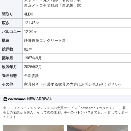
東京メトロ有楽町線「東池袋」駅
間取り
4LDK
広さ
121.45㎡
バルコニー
12.39㎡
構造
鉄骨鉄筋コンクリート造
総戸数
91戸
築年月
1987年9月
改装年月
2026年2月
管理形態
全部委託
その他
家具付き（付帯する家具の内容はお問い合わせください）
NEW ARRIVAL
中古・リノベーションマンションの売買サービス「cowcamo（カウカモ）」。暮
らしの妄想から購入、そして次の住まい手へのバトンパスまでも、一貫してサポー
トします。