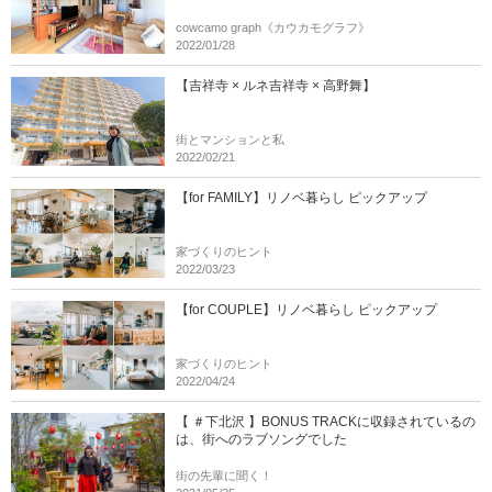
cowcamo graph《カウカモグラフ》
2022/01/28
【吉祥寺 × ルネ吉祥寺 × 高野舞】
街とマンションと私
2022/02/21
【for FAMILY】リノベ暮らし ピックアップ
家づくりのヒント
2022/03/23
【for COUPLE】リノベ暮らし ピックアップ
家づくりのヒント
2022/04/24
【 ＃下北沢 】BONUS TRACKに収録されているの
は、街へのラブソングでした
街の先輩に聞く！