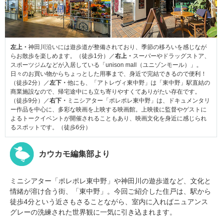
左上・
神田川沿いには遊歩道が整備されており、季節の移ろいを感じなが
らお散歩を楽しめます。（徒歩1分）／
右上・
スーパーやドラッグストア、
スポーツジムなどが入居している「unison mall（ユニゾンモール）」。
日々のお買い物からちょっとした用事まで、身近で完結できるので便利！
（徒歩2分）／
左下・
他にも、「アトレヴィ東中野」は「東中野」駅直結の
商業施設なので、帰宅途中にも立ち寄りやすくてありがたい存在です。
（徒歩9分）／
右下・
ミニシアター「ポレポレ東中野」は、ドキュメンタリ
ー作品を中心に、多彩な映画を上映する映画館。上映後に監督やゲストに
よるトークイベントが開催されることもあり、映画文化を身近に感じられ
るスポットです。（徒歩6分）
カウカモ編集部より
ミニシアター「ポレポレ東中野」や神田川の遊歩道など、文化と
情緒が溶け合う街、「東中野」。今回ご紹介した住戸は、駅から
徒歩4分という近さもさることながら、室内に入ればニュアンス
グレーの洗練された世界観に一気に引き込まれます。