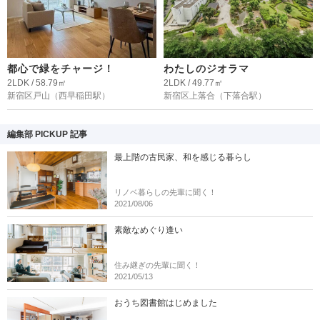
都心で緑をチャージ！
わたしのジオラマ
2LDK / 58.79㎡
2LDK / 49.77㎡
新宿区戸山
（西早稲田駅）
新宿区上落合
（下落合駅）
編集部 PICKUP 記事
最上階の古民家、和を感じる暮らし
リノベ暮らしの先輩に聞く！
2021/08/06
素敵なめぐり逢い
住み継ぎの先輩に聞く！
2021/05/13
おうち図書館はじめました