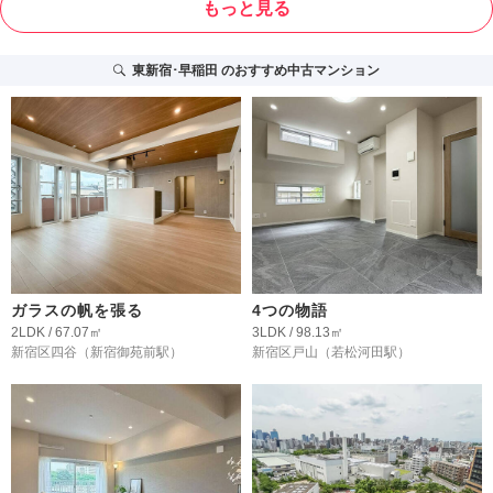
もっと見る
東新宿･早稲田
のおすすめ中古マンション
ガラスの帆を張る
4つの物語
2LDK / 67.07㎡
3LDK / 98.13㎡
新宿区四谷
（新宿御苑前駅）
新宿区戸山
（若松河田駅）