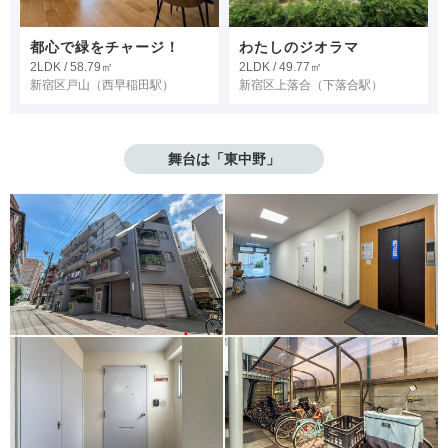
都心で緑をチャージ！
わたしのジオラマ
2LDK / 58.79㎡
2LDK / 49.77㎡
新宿区戸山
（西早稲田駅）
新宿区上落合
（下落合駅）
舞台は「東中野」