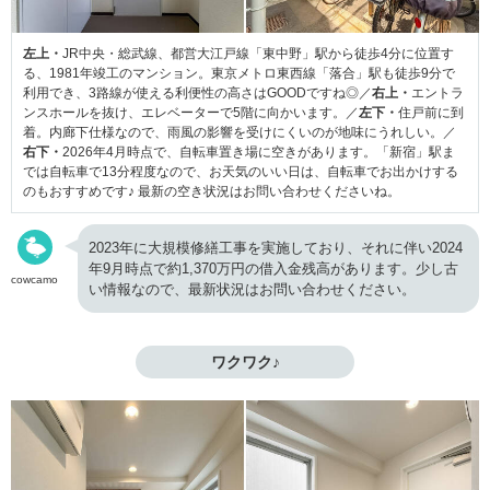
左上・
JR中央・総武線、都営大江戸線「東中野」駅から徒歩4分に位置す
る、1981年竣工のマンション。東京メトロ東西線「落合」駅も徒歩9分で
利用でき、3路線が使える利便性の高さはGOODですね◎／
右上・
エントラ
ンスホールを抜け、エレベーターで5階に向かいます。／
左下・
住戸前に到
着。内廊下仕様なので、雨風の影響を受けにくいのが地味にうれしい。／
右下・
2026年4月時点で、自転車置き場に空きがあります。「新宿」駅ま
では自転車で13分程度なので、お天気のいい日は、自転車でお出かけする
のもおすすめです♪ 最新の空き状況はお問い合わせくださいね。
2023年に大規模修繕工事を実施しており、それに伴い2024
年9月時点で約1,370万円の借入金残高があります。少し古
cowcamo
い情報なので、最新状況はお問い合わせください。
ワクワク♪