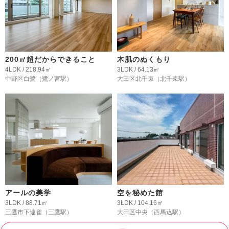
200㎡超だからできること
木肌のぬくもり
4LDK / 218.94㎡
3LDK / 64.13㎡
中野区白鷺
（鷺ノ宮駅）
大田区北千束
（北千束駅）
アールの美学
空を秘めた館
3LDK / 88.71㎡
3LDK / 104.16㎡
三鷹市下連雀
（三鷹駅）
大田区中央
（西馬込駅）