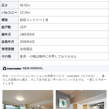
広さ
56.02㎡
バルコニー
13.24㎡
構造
鉄筋コンクリート造
総戸数
15戸
築年月
1981年8月
改装年月
2026年4月
管理形態
全部委託
その他
家具・小物は物件に付帯しておりません
NEW ARRIVAL
中古・リノベーションマンションの売買サービス「cowcamo（カウカモ）」。暮
らしの妄想から購入、そして次の住まい手へのバトンパスまでも、一貫してサポー
トします。