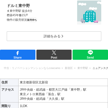
ドルミ東中野
東中野駅 徒歩4分
築45年
15戸
物件の販売状況
販売待ち
詳細をみる
Share
Post
Send
中古・リノベーションマンションならcowcamo
新宿区
東中野駅
ニュアンス
住所
東京都新宿区北新宿
アクセス
JR中央線・総武線・都営大江戸線「東中野」駅
東京メトロ東西線「落合」駅
JR中央線・総武線「大久保」駅
間取り
1LDK