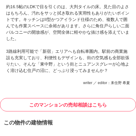
約16.5帖のLDKで目を引くのは、大判タイルの床。見た目のよさ
はもちろん、汚れをサッと拭き取れる実用性もありがたいポイン
トです。キッチンはII型かつアイランド仕様のため、複数人で囲
んでも作業スペースに余裕があります。さらに角住戸らしい二面
バルコニーの開放感が、空間全体に軽やかな抜け感を添えていま
した。
3路線利用可能で「新宿」エリアへも自転車圏内。駅前の商業施
設も充実しており、利便性もデザインも、街の空気感も全部欲張
りたい。そんな「東中野」という街とニュアンスグレーが心地よ
く溶け込む住戸の沼に、どっぷり浸ってみませんか？
writer ／ editor：耒住野 希夏
このマンションの売却相談はこちら
この物件の建物情報