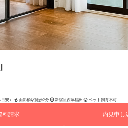
l
払い目安）
面影橋駅徒歩2分
新宿区西早稲田
ペット飼育不可
資料請求
内見申し