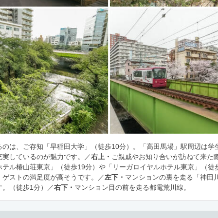
るのは、ご存知「早稲田大学」（徒歩10分）。「高田馬場」駅周辺は学
充実しているのが魅力です。／
右上・
ご親戚やお知り合いが訪ねて来た
ホテル椿山荘東京」（徒歩19分）や「リーガロイヤルホテル東京」（徒歩
、ゲストの満足度が高そうです。／
左下・
マンションの裏を走る「神田
す。（徒歩1分）／
右下・
マンション目の前を走る都電荒川線。