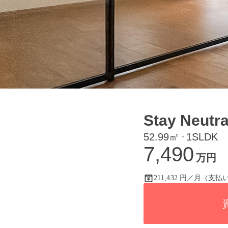
Stay Neutra
52.99㎡
1SLDK
・
7,490
万円
211,432 円／月（支