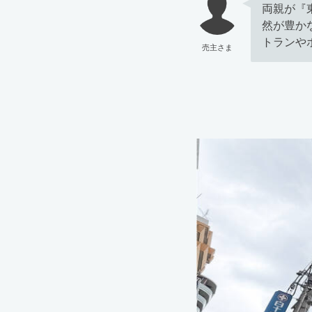
両親が『
然が豊か
トランや
売主さま