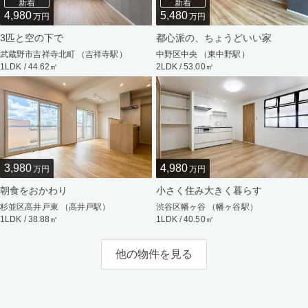
新着
新着
4,980
5,480
万円
万円
3匹と空の下で
都心派の、ちょうどいい家
武蔵野市吉祥寺北町 （吉祥寺駅）
中野区中央 （東中野駅）
1LDK / 44.62㎡
2LDK / 53.00㎡
3,980
4,980
万円
万円
朝食をおかわり
小さく住み大きく暮らす
杉並区高井戸東 （高井戸駅）
渋谷区幡ヶ谷 （幡ヶ谷駅）
1LDK / 38.88㎡
1LDK / 40.50㎡
他の物件を見る