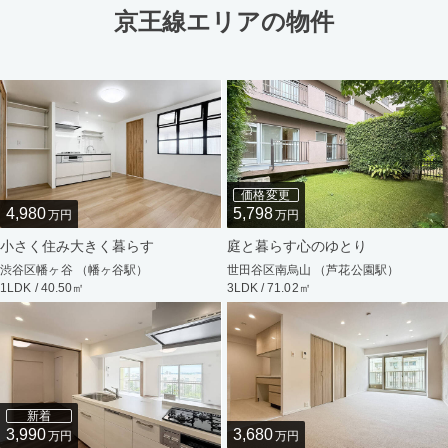
京王線エリアの物件
価格変更
4,980
5,798
万円
万円
小さく住み大きく暮らす
庭と暮らす心のゆとり
渋谷区幡ヶ谷 （幡ヶ谷駅）
世田谷区南烏山 （芦花公園駅）
1LDK / 40.50㎡
3LDK / 71.02㎡
新着
3,990
3,680
万円
万円