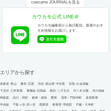
cowcamo JOURNALを見る
カウカモ公式 LINE＠
カウカモ編集部から毎日配信。新着やおす
すめ情報をお届けします。
エリアから探す
表参道･青山
麻布･広尾
渋谷･恵比寿･中目黒
目黒･白金高輪
下北沢･三軒茶屋
東横線･目黒線
駒沢･二子玉川
代々木公園
井の頭線
神楽坂
品川・田町
銀座・築地
豊洲
清澄・門前仲町
皇居西側
中央線
千駄ヶ谷･四ッ谷
西新宿
東新宿･早稲田
戸越・大井町