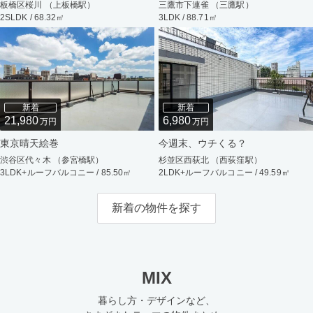
板橋区桜川 （上板橋駅）
三鷹市下連雀 （三鷹駅）
2SLDK / 68.32㎡
3LDK / 88.71㎡
新着
新着
21,980
6,980
万円
万円
東京晴天絵巻
今週末、ウチくる？
渋谷区代々木 （参宮橋駅）
杉並区西荻北 （西荻窪駅）
3LDK+ルーフバルコニー / 85.50㎡
2LDK+ルーフバルコニー / 49.59㎡
新着の物件を探す
MIX
暮らし方・デザインなど、