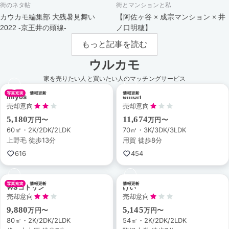
街のネタ帖
街とマンションと私
カウカモ編集部 大残暑見舞い
【阿佐ヶ谷 × 成宗マンション × 井
2022 -京王井の頭線-
ノ口明穂】
もっと記事を読む
ウルカモ
家を売りたい人と買いたい人のマッチングサービス
miyos
emori
売却意向
売却意向
5,180
11,674
万円〜
万円〜
60㎡・2K/2DK/2LDK
70㎡・3K/3DK/3LDK
上野毛 徒歩13分
用賀 徒歩8分
616
454
WSコトリン
けい
売却意向
売却意向
9,880
5,145
万円〜
万円〜
80㎡・2K/2DK/2LDK
54㎡・2K/2DK/2LDK