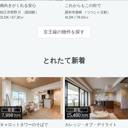
南向きがくれる安心
これからもこの街で
狛江市西野川 （国領駅）
調布市柴崎 （つつじヶ丘駅）
3LDK / 67.30㎡
4LDK / 78.00㎡
京王線の物件を探す
とれたて新着
新着
新着
7,998
15,480
万円
万円
キャロットタワーのそばで
カレッジ・オブ・デイライト