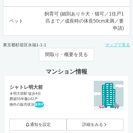
飼育可 (細則あり※犬・猫可／1住戸1
ペット
匹まで／成長時の体長50cm未満／要
申請)
東京都杉並区永福1-1-1
マップで見る
間取り・概要を見る
マンション情報
シャトレ明大前
明大前駅 徒歩4分
築55年
142戸
物件の販売状況
販売中
通知を設定
詳細をみる