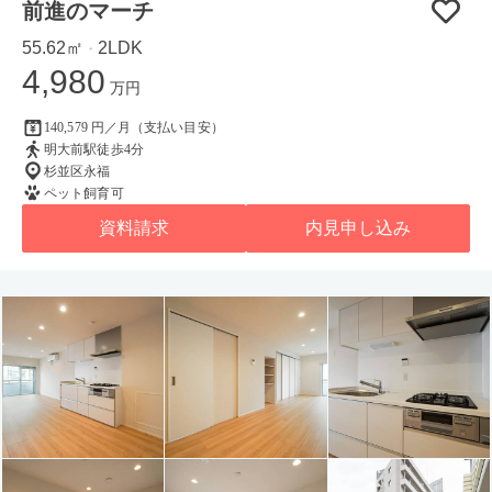
前進のマーチ
55.62㎡
2LDK
・
4,980
万円
140,579 円／月（支払い目安）
明大前駅徒歩4分
杉並区永福
ペット飼育可
資料請求
内見申し込み