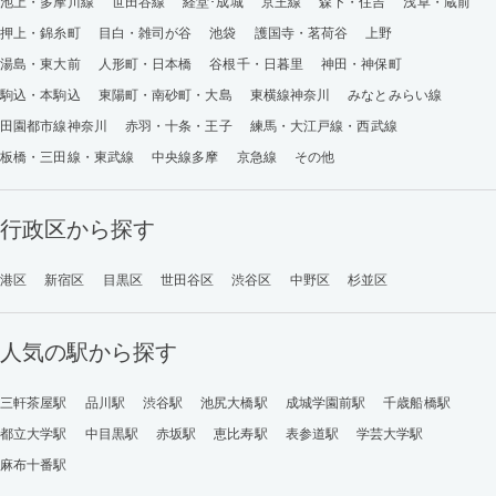
池上・多摩川線
世田谷線
経堂･成城
京王線
森下・住吉
浅草・蔵前
押上・錦糸町
目白・雑司が谷
池袋
護国寺・茗荷谷
上野
湯島・東大前
人形町・日本橋
谷根千・日暮里
神田・神保町
駒込・本駒込
東陽町・南砂町・大島
東横線神奈川
みなとみらい線
田園都市線神奈川
赤羽・十条・王子
練馬・大江戸線・西武線
板橋・三田線・東武線
中央線多摩
京急線
その他
行政区から探す
港区
新宿区
目黒区
世田谷区
渋谷区
中野区
杉並区
人気の駅から探す
三軒茶屋駅
品川駅
渋谷駅
池尻大橋駅
成城学園前駅
千歳船橋駅
都立大学駅
中目黒駅
赤坂駅
恵比寿駅
表参道駅
学芸大学駅
麻布十番駅