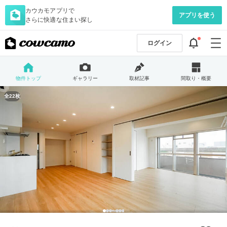
カウカモアプリで
アプリを使う
さらに快適な住まい探し
ログイン
物件トップ
ギャラリー
取材記事
間取り・概要
全22枚