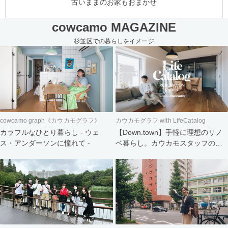
古いままのお家もおまかせ
cowcamo MAGAZINE
杉並区での暮らしをイメージ
cowcamo graph《カウカモグラフ》
カウカモグラフ with LifeCatalog
カラフルなひとり暮らし - ウェ
【Down.town】手軽に理想のリノ
ス・アンダーソンに憧れて -
ベ暮らし。カウカモスタッフの家
づくり