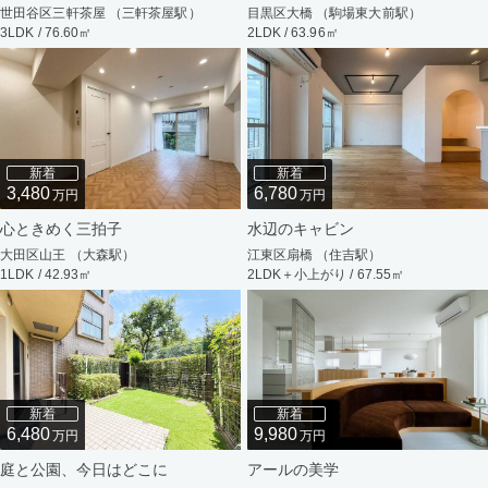
世田谷区三軒茶屋 （三軒茶屋駅）
目黒区大橋 （駒場東大前駅）
3LDK / 76.60㎡
2LDK / 63.96㎡
新着
新着
3,480
6,780
万円
万円
心ときめく三拍子
水辺のキャビン
大田区山王 （大森駅）
江東区扇橋 （住吉駅）
1LDK / 42.93㎡
2LDK＋小上がり / 67.55㎡
新着
新着
6,480
9,980
万円
万円
庭と公園、今日はどこに
アールの美学