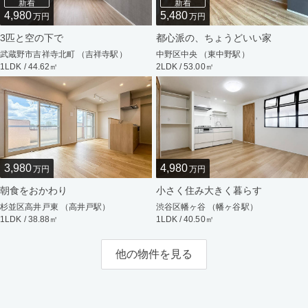
新着
新着
4,980
5,480
万円
万円
3匹と空の下で
都心派の、ちょうどいい家
武蔵野市吉祥寺北町 （吉祥寺駅）
中野区中央 （東中野駅）
1LDK / 44.62㎡
2LDK / 53.00㎡
3,980
4,980
万円
万円
朝食をおかわり
小さく住み大きく暮らす
杉並区高井戸東 （高井戸駅）
渋谷区幡ヶ谷 （幡ヶ谷駅）
1LDK / 38.88㎡
1LDK / 40.50㎡
他の物件を見る