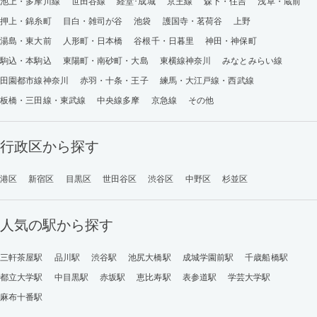
池上・多摩川線
世田谷線
経堂･成城
京王線
森下・住吉
浅草・蔵前
押上・錦糸町
目白・雑司が谷
池袋
護国寺・茗荷谷
上野
湯島・東大前
人形町・日本橋
谷根千・日暮里
神田・神保町
駒込・本駒込
東陽町・南砂町・大島
東横線神奈川
みなとみらい線
田園都市線神奈川
赤羽・十条・王子
練馬・大江戸線・西武線
板橋・三田線・東武線
中央線多摩
京急線
その他
行政区から探す
港区
新宿区
目黒区
世田谷区
渋谷区
中野区
杉並区
人気の駅から探す
三軒茶屋駅
品川駅
渋谷駅
池尻大橋駅
成城学園前駅
千歳船橋駅
都立大学駅
中目黒駅
赤坂駅
恵比寿駅
表参道駅
学芸大学駅
麻布十番駅