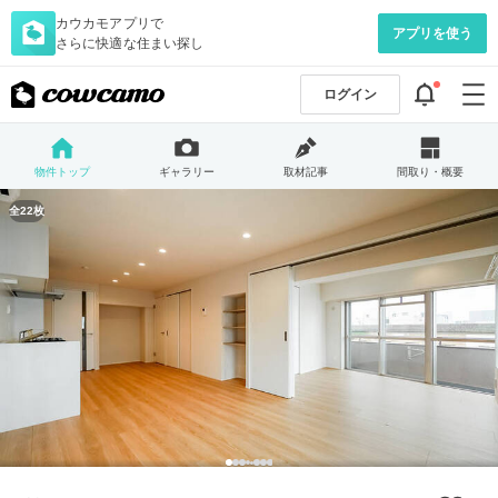
カウカモアプリで
アプリを使う
さらに快適な住まい探し
ログイン
物件トップ
ギャラリー
取材記事
間取り・概要
全22枚