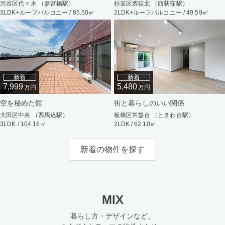
渋谷区代々木 （参宮橋駅）
杉並区西荻北 （西荻窪駅）
3LDK+ルーフバルコニー / 85.50㎡
2LDK+ルーフバルコニー / 49.59㎡
新着
新着
7,999
5,480
万円
万円
空を秘めた館
街と暮らしのいい関係
大田区中央 （西馬込駅）
板橋区常盤台 （ときわ台駅）
3LDK / 104.16㎡
2LDK / 62.10㎡
新着の物件を探す
MIX
暮らし方・デザインなど、