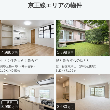
京王線エリアの物件
4,980
5,898
万円
万円
小さく住み大きく暮らす
庭と暮らす心のゆとり
渋谷区幡ヶ谷 （幡ヶ谷駅）
世田谷区南烏山 （芦花公園駅）
1LDK / 40.50㎡
3LDK / 71.02㎡
新着
3,990
3,680
万円
万円