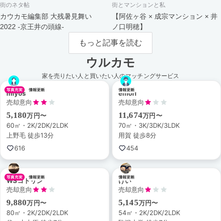
街のネタ帖
街とマンションと私
カウカモ編集部 大残暑見舞い
【阿佐ヶ谷 × 成宗マンション × 井
2022 -京王井の頭線-
ノ口明穂】
もっと記事を読む
ウルカモ
家を売りたい人と買いたい人のマッチングサービス
miyos
emori
売却意向
売却意向
5,180
11,674
万円〜
万円〜
60㎡・2K/2DK/2LDK
70㎡・3K/3DK/3LDK
上野毛 徒歩13分
用賀 徒歩8分
616
454
WSコトリン
けい
売却意向
売却意向
9,880
5,145
万円〜
万円〜
80㎡・2K/2DK/2LDK
54㎡・2K/2DK/2LDK