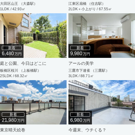
大田区山王 （大森駅）
江東区扇橋 （住吉駅）
1LDK / 42.93㎡
2LDK＋小上がり / 67.55㎡
新着
新着
6,480
9,980
万円
万円
庭と公園、今日はどこに
アールの美学
板橋区桜川 （上板橋駅）
三鷹市下連雀 （三鷹駅）
2SLDK / 68.32㎡
3LDK / 88.71㎡
新着
新着
21,980
6,980
万円
万円
東京晴天絵巻
今週末、ウチくる？