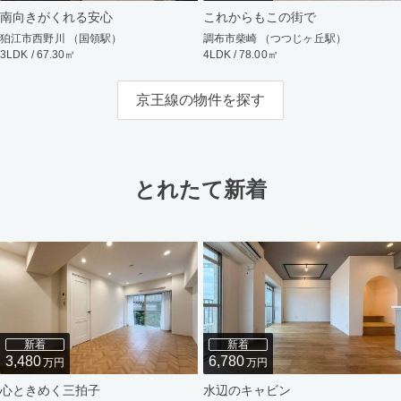
南向きがくれる安心
これからもこの街で
狛江市西野川 （国領駅）
調布市柴崎 （つつじヶ丘駅）
3LDK / 67.30㎡
4LDK / 78.00㎡
京王線の物件を探す
とれたて新着
新着
新着
3,480
6,780
万円
万円
心ときめく三拍子
水辺のキャビン