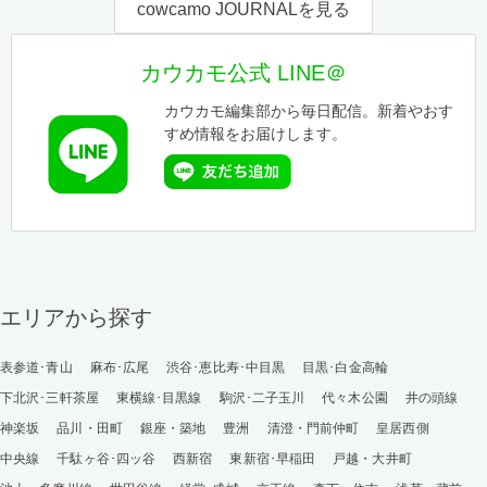
cowcamo JOURNALを見る
カウカモ公式 LINE＠
カウカモ編集部から毎日配信。新着やおす
すめ情報をお届けします。
エリアから探す
表参道･青山
麻布･広尾
渋谷･恵比寿･中目黒
目黒･白金高輪
下北沢･三軒茶屋
東横線･目黒線
駒沢･二子玉川
代々木公園
井の頭線
神楽坂
品川・田町
銀座・築地
豊洲
清澄・門前仲町
皇居西側
中央線
千駄ヶ谷･四ッ谷
西新宿
東新宿･早稲田
戸越・大井町