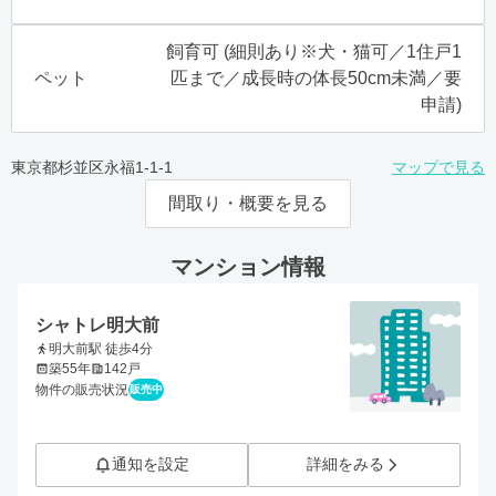
飼育可 (細則あり※犬・猫可／1住戸1
ペット
匹まで／成長時の体長50cm未満／要
申請)
東京都杉並区永福1-1-1
マップで見る
間取り・概要を見る
マンション情報
シャトレ明大前
明大前駅 徒歩4分
築55年
142戸
物件の販売状況
販売中
通知を設定
詳細をみる