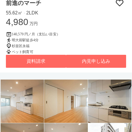
前進のマーチ
55.62㎡
2LDK
・
4,980
万円
140,579 円／月（支払い目安）
明大前駅徒歩4分
杉並区永福
ペット飼育可
資料請求
内見申し込み