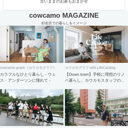
古いままのお家もおまかせ
cowcamo MAGAZINE
杉並区での暮らしをイメージ
cowcamo graph《カウカモグラフ》
カウカモグラフ with LifeCatalog
カラフルなひとり暮らし - ウェ
【Down.town】手軽に理想のリノ
ス・アンダーソンに憧れて -
ベ暮らし。カウカモスタッフの家
づくり