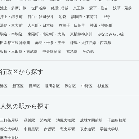
池上・多摩川線
世田谷線
経堂･成城
京王線
森下・住吉
浅草・蔵前
押上・錦糸町
目白・雑司が谷
池袋
護国寺・茗荷谷
上野
湯島・東大前
人形町・日本橋
谷根千・日暮里
神田・神保町
駒込・本駒込
東陽町・南砂町・大島
東横線神奈川
みなとみらい線
田園都市線神奈川
赤羽・十条・王子
練馬・大江戸線・西武線
板橋・三田線・東武線
中央線多摩
京急線
その他
行政区から探す
港区
新宿区
目黒区
世田谷区
渋谷区
中野区
杉並区
人気の駅から探す
三軒茶屋駅
品川駅
渋谷駅
池尻大橋駅
成城学園前駅
千歳船橋駅
都立大学駅
中目黒駅
赤坂駅
恵比寿駅
表参道駅
学芸大学駅
麻布十番駅