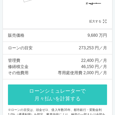
拡大する
販売価格
9,680 万円
ローンの目安
273,253 円／月
管理費
22,400 円／月
修繕積立金
46,150 円／月
その他費用
専用庭使用費 2,000 円／月
ローンシミュレーターで
月々払いを計算する
※ローンの目安は、頭金ゼロ、借入年数35年、都市銀行・変動金利
1.0%（優遇利用）を想定。審査内容により、融資の一部または全部を