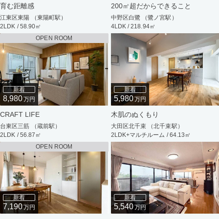
育む距離感
200㎡超だからできること
江東区東陽 （東陽町駅）
中野区白鷺 （鷺ノ宮駅）
2LDK / 58.90㎡
4LDK / 218.94㎡
OPEN ROOM
新着
新着
8,980
5,980
万円
万円
CRAFT LIFE
木肌のぬくもり
台東区三筋 （蔵前駅）
大田区北千束 （北千束駅）
2LDK / 56.87㎡
2LDK+マルチルーム / 64.13㎡
OPEN ROOM
新着
新着
7,190
5,540
万円
万円