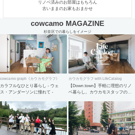
リノベ済みのお部屋はもちろん
古いままのお家もおまかせ
cowcamo MAGAZINE
杉並区での暮らしをイメージ
cowcamo graph《カウカモグラフ》
カウカモグラフ with LifeCatalog
カラフルなひとり暮らし - ウェ
【Down.town】手軽に理想のリノ
ス・アンダーソンに憧れて -
ベ暮らし。カウカモスタッフの家
づくり