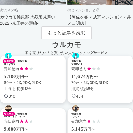
街のネタ帖
街とマンションと私
カウカモ編集部 大残暑見舞い
【阿佐ヶ谷 × 成宗マンション × 井
2022 -京王井の頭線-
ノ口明穂】
もっと記事を読む
ウルカモ
家を売りたい人と買いたい人のマッチングサービス
miyos
emori
売却意向
売却意向
5,180
11,674
万円〜
万円〜
60㎡・2K/2DK/2LDK
70㎡・3K/3DK/3LDK
上野毛 徒歩13分
用賀 徒歩8分
616
454
WSコトリン
けい
売却意向
売却意向
9,880
5,145
万円〜
万円〜