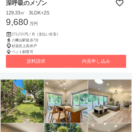
深呼吸のメゾン
129.33㎡
3LDK+2S
・
9,680
万円
273,253 円／月（支払い目安）
八幡山駅徒歩7分
杉並区上高井戸
ペット飼育可
資料請求
内見申し込み