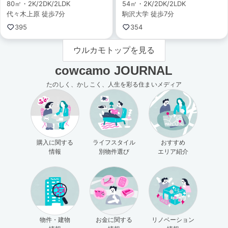
80㎡・2K/2DK/2LDK
54㎡・2K/2DK/2LDK
代々木上原 徒歩7分
駒沢大学 徒歩7分
395
354
ウルカモトップを見る
cowcamo JOURNAL
たのしく、かしこく、人生を彩る住まいメディア
購入に関する
ライフスタイル
おすすめ
情報
別物件選び
エリア紹介
物件・建物
お金に関する
リノベーション