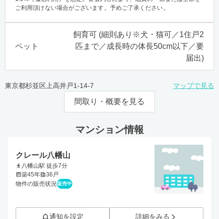
ご利用頂けない場合がございます。予めご了承ください。
飼育可 (細則あり※犬・猫可／1住戸2
ペット
匹まで／成長時の体長50cm以下／要
届出)
東京都杉並区上高井戸1-14-7
マップで見る
間取り・概要を見る
マンション情報
クレール八幡山
八幡山駅 徒歩7分
築45年
36戸
物件の販売状況
販売中
通知を設定
詳細をみる