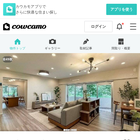
カウカモアプリで
アプリを使う
さらに快適な住まい探し
ログイン
物件トップ
ギャラリー
取材記事
間取り・概要
全49枚