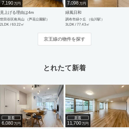
7,190
7,098
万円
万円
見上げる理由は4m
緑風日和
世田谷区南烏山 （芦花公園駅）
調布市緑ケ丘 （仙川駅）
2LDK / 63.22㎡
3LDK / 77.43㎡
京王線の物件を探す
とれたて新着
新着
新着
6,080
11,700
万円
万円