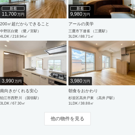
新着
新着
11,700
9,980
万円
万円
200㎡超だからできること
アールの美学
中野区白鷺 （鷺ノ宮駅）
三鷹市下連雀 （三鷹駅）
4LDK / 218.94㎡
3LDK / 88.71㎡
3,990
3,980
万円
万円
南向きがくれる安心
朝食をおかわり
狛江市西野川 （国領駅）
杉並区高井戸東 （高井戸駅）
3LDK / 67.30㎡
1LDK / 38.88㎡
他の物件を見る