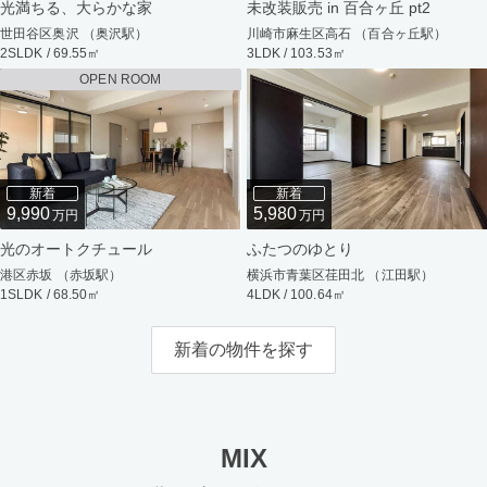
光満ちる、大らかな家
未改装販売 in 百合ヶ丘 pt2
世田谷区奥沢 （奥沢駅）
川崎市麻生区高石 （百合ヶ丘駅）
2SLDK / 69.55㎡
3LDK / 103.53㎡
OPEN ROOM
新着
新着
9,990
5,980
万円
万円
光のオートクチュール
ふたつのゆとり
港区赤坂 （赤坂駅）
横浜市青葉区荏田北 （江田駅）
1SLDK / 68.50㎡
4LDK / 100.64㎡
新着の物件を探す
MIX