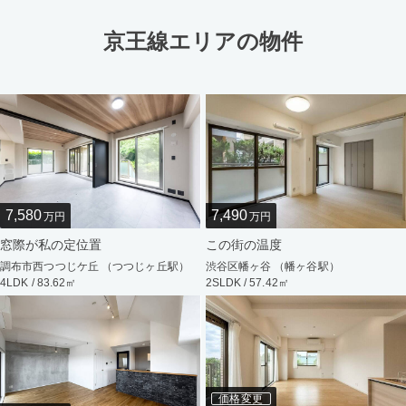
京王線エリアの物件
7,580
7,490
万円
万円
窓際が私の定位置
この街の温度
調布市西つつじケ丘 （つつじヶ丘駅）
渋谷区幡ヶ谷 （幡ヶ谷駅）
4LDK / 83.62㎡
2SLDK / 57.42㎡
価格変更