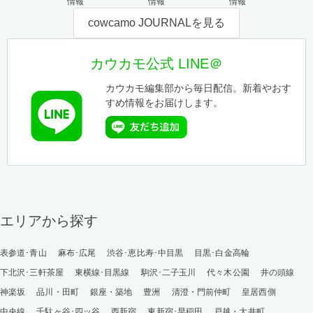
情報
情報
情報
cowcamo JOURNALを見る
カウカモ公式 LINE＠
カウカモ編集部から毎日配信。新着やおす
すめ情報をお届けします。
エリアから探す
表参道･青山
麻布･広尾
渋谷･恵比寿･中目黒
目黒･白金高輪
下北沢･三軒茶屋
東横線･目黒線
駒沢･二子玉川
代々木公園
井の頭線
神楽坂
品川・田町
銀座・築地
豊洲
清澄・門前仲町
皇居西側
中央線
千駄ヶ谷･四ッ谷
西新宿
東新宿･早稲田
戸越・大井町