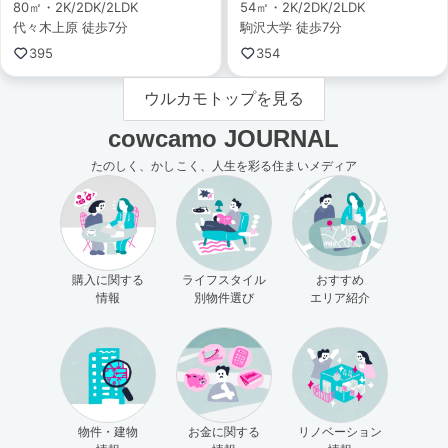
80㎡・2K/2DK/2LDK
54㎡・2K/2DK/2LDK
代々木上原 徒歩7分
駒沢大学 徒歩7分
395
354
ウルカモトップを見る
cowcamo JOURNAL
たのしく、かしこく、人生を彩る住まいメディア
購入に関する
ライフスタイル
おすすめ
情報
別物件選び
エリア紹介
物件・建物
お金に関する
リノベーション