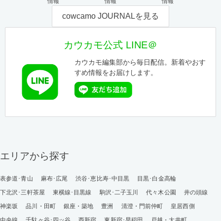
情報
情報
情報
cowcamo JOURNALを見る
カウカモ公式 LINE＠
カウカモ編集部から毎日配信。新着やおす
すめ情報をお届けします。
エリアから探す
表参道･青山
麻布･広尾
渋谷･恵比寿･中目黒
目黒･白金高輪
下北沢･三軒茶屋
東横線･目黒線
駒沢･二子玉川
代々木公園
井の頭線
神楽坂
品川・田町
銀座・築地
豊洲
清澄・門前仲町
皇居西側
中央線
千駄ヶ谷･四ッ谷
西新宿
東新宿･早稲田
戸越・大井町