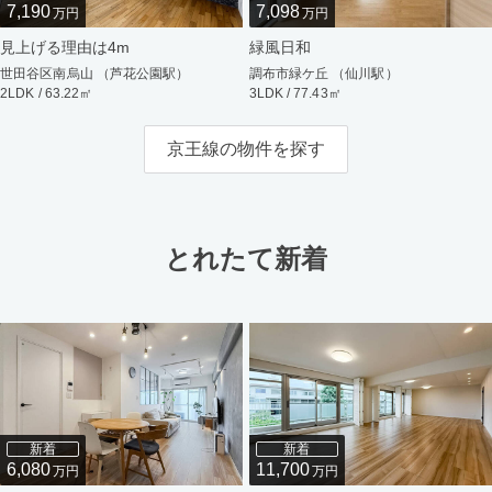
7,190
7,098
万円
万円
見上げる理由は4m
緑風日和
世田谷区南烏山 （芦花公園駅）
調布市緑ケ丘 （仙川駅）
2LDK / 63.22㎡
3LDK / 77.43㎡
京王線の物件を探す
とれたて新着
新着
新着
6,080
11,700
万円
万円