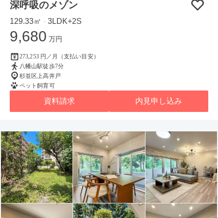
深呼吸のメゾン
129.33㎡
3LDK+2S
・
9,680
万円
273,253 円／月（支払い目安）
八幡山駅徒歩7分
杉並区上高井戸
ペット飼育可
資料請求
内見申し込み