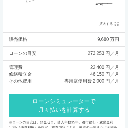
拡大する
販売価格
9,680 万円
ローンの目安
273,253 円／月
管理費
22,400 円／月
修繕積立金
46,150 円／月
その他費用
専用庭使用費 2,000 円／月
ローンシミュレーターで
月々払いを計算する
※ローンの目安は、頭金ゼロ、借入年数35年、都市銀行・変動金利
1.0%（優遇利用）を想定。審査内容により、融資の一部または全部を