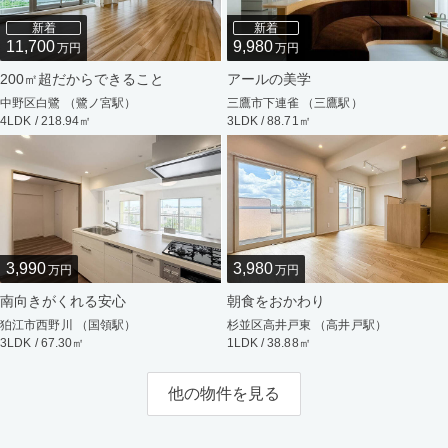
新着
新着
11,700
9,980
万円
万円
200㎡超だからできること
アールの美学
中野区白鷺 （鷺ノ宮駅）
三鷹市下連雀 （三鷹駅）
4LDK / 218.94㎡
3LDK / 88.71㎡
3,990
3,980
万円
万円
南向きがくれる安心
朝食をおかわり
狛江市西野川 （国領駅）
杉並区高井戸東 （高井戸駅）
3LDK / 67.30㎡
1LDK / 38.88㎡
他の物件を見る