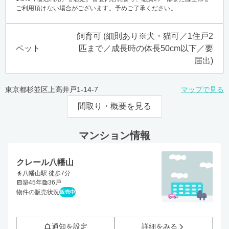
ご利用頂けない場合がございます。予めご了承ください。
飼育可 (細則あり※犬・猫可／1住戸2
ペット
匹まで／成長時の体長50cm以下／要
届出)
東京都杉並区上高井戸1-14-7
マップで見る
間取り・概要を見る
マンション情報
クレール八幡山
八幡山駅 徒歩7分
築45年
36戸
物件の販売状況
販売中
通知を設定
詳細をみる