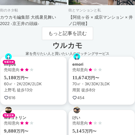
街のネタ帖
街とマンションと私
カウカモ編集部 大残暑見舞い
【阿佐ヶ谷 × 成宗マンション × 井
2022 -京王井の頭線-
ノ口明穂】
もっと記事を読む
ウルカモ
家を売りたい人と買いたい人のマッチングサービス
miyos
emori
売却意向
売却意向
5,180
11,674
万円〜
万円〜
60㎡・2K/2DK/2LDK
70㎡・3K/3DK/3LDK
上野毛 徒歩13分
用賀 徒歩8分
616
454
WSコトリン
けい
売却意向
売却意向
9,880
5,145
万円〜
万円〜