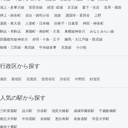
池上・多摩川線
世田谷線
経堂･成城
京王線
森下・住吉
浅草・蔵前
押上・錦糸町
目白・雑司が谷
池袋
護国寺・茗荷谷
上野
湯島・東大前
人形町・日本橋
谷根千・日暮里
神田・神保町
駒込・本駒込
東陽町・南砂町・大島
東横線神奈川
みなとみらい線
田園都市線神奈川
赤羽・十条・王子
練馬・大江戸線・西武線
板橋・三田線・東武線
中央線多摩
京急線
その他
行政区から探す
港区
新宿区
目黒区
世田谷区
渋谷区
中野区
杉並区
人気の駅から探す
三軒茶屋駅
品川駅
渋谷駅
池尻大橋駅
成城学園前駅
千歳船橋駅
都立大学駅
中目黒駅
赤坂駅
恵比寿駅
表参道駅
学芸大学駅
麻布十番駅