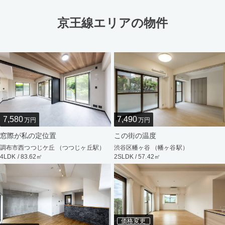
京王線エリアの物件
7,580
7,490
万円
万円
窓際が私の定位置
この街の温度
調布市西つつじケ丘 （つつじヶ丘駅）
渋谷区幡ヶ谷 （幡ヶ谷駅）
4LDK / 83.62㎡
2SLDK / 57.42㎡
価格変更