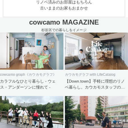
リノベ済みのお部屋はもちろん
古いままのお家もおまかせ
cowcamo MAGAZINE
杉並区での暮らしをイメージ
cowcamo graph《カウカモグラフ》
カウカモグラフ with LifeCatalog
カラフルなひとり暮らし - ウェ
【Down.town】手軽に理想のリノ
ス・アンダーソンに憧れて -
ベ暮らし。カウカモスタッフの家
づくり