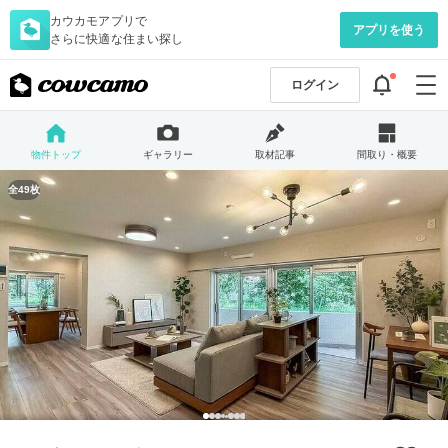
カウカモアプリで
アプリを使う
さらに快適な住まい探し
ログイン
物件トップ
ギャラリー
取材記事
間取り・概要
全49枚