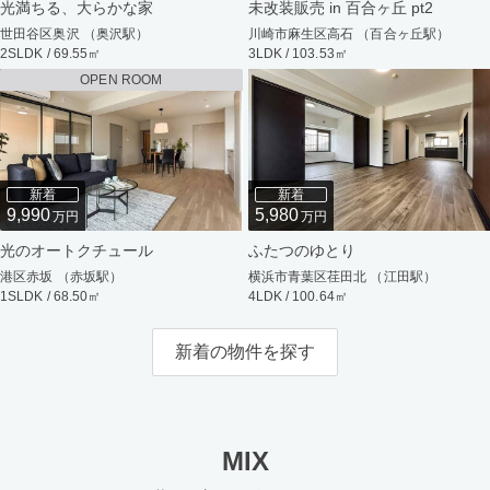
光満ちる、大らかな家
未改装販売 in 百合ヶ丘 pt2
世田谷区奥沢 （奥沢駅）
川崎市麻生区高石 （百合ヶ丘駅）
2SLDK / 69.55㎡
3LDK / 103.53㎡
OPEN ROOM
新着
新着
9,990
5,980
万円
万円
光のオートクチュール
ふたつのゆとり
港区赤坂 （赤坂駅）
横浜市青葉区荏田北 （江田駅）
1SLDK / 68.50㎡
4LDK / 100.64㎡
新着の物件を探す
MIX