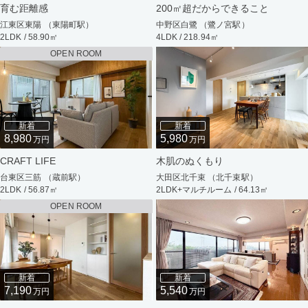
育む距離感
200㎡超だからできること
江東区東陽 （東陽町駅）
中野区白鷺 （鷺ノ宮駅）
2LDK / 58.90㎡
4LDK / 218.94㎡
OPEN ROOM
新着
新着
8,980
5,980
万円
万円
CRAFT LIFE
木肌のぬくもり
台東区三筋 （蔵前駅）
大田区北千束 （北千束駅）
2LDK / 56.87㎡
2LDK+マルチルーム / 64.13㎡
OPEN ROOM
新着
新着
7,190
5,540
万円
万円