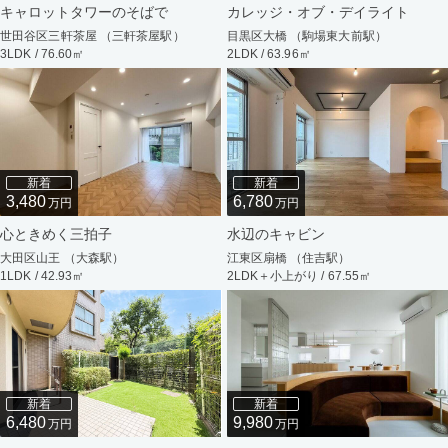
キャロットタワーのそばで
カレッジ・オブ・デイライト
世田谷区三軒茶屋 （三軒茶屋駅）
目黒区大橋 （駒場東大前駅）
3LDK / 76.60㎡
2LDK / 63.96㎡
新着
新着
3,480
6,780
万円
万円
心ときめく三拍子
水辺のキャビン
大田区山王 （大森駅）
江東区扇橋 （住吉駅）
1LDK / 42.93㎡
2LDK＋小上がり / 67.55㎡
新着
新着
6,480
9,980
万円
万円