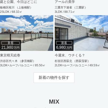
庭と公園、今日はどこに
アールの美学
板橋区桜川 （上板橋駅）
三鷹市下連雀 （三鷹駅）
2SLDK / 68.32㎡
3LDK / 88.71㎡
新着
新着
21,980
6,980
万円
万円
東京晴天絵巻
今週末、ウチくる？
渋谷区代々木 （参宮橋駅）
杉並区西荻北 （西荻窪駅）
3LDK+ルーフバルコニー / 85.50㎡
2LDK+ルーフバルコニー / 49.59㎡
新着の物件を探す
MIX