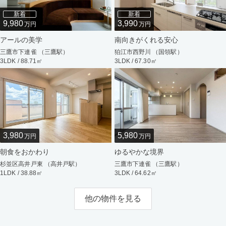
新着
新着
9,980
3,990
万円
万円
アールの美学
南向きがくれる安心
三鷹市下連雀 （三鷹駅）
狛江市西野川 （国領駅）
3LDK / 88.71㎡
3LDK / 67.30㎡
3,980
5,980
万円
万円
朝食をおかわり
ゆるやかな境界
杉並区高井戸東 （高井戸駅）
三鷹市下連雀 （三鷹駅）
1LDK / 38.88㎡
3LDK / 64.62㎡
他の物件を見る