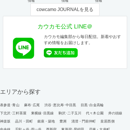
情報
情報
情報
cowcamo JOURNALを見る
カウカモ公式 LINE＠
カウカモ編集部から毎日配信。新着やおす
すめ情報をお届けします。
エリアから探す
表参道･青山
麻布･広尾
渋谷･恵比寿･中目黒
目黒･白金高輪
下北沢･三軒茶屋
東横線･目黒線
駒沢･二子玉川
代々木公園
井の頭線
神楽坂
品川・田町
銀座・築地
豊洲
清澄・門前仲町
皇居西側
中央線
千駄ヶ谷･四ッ谷
西新宿
東新宿･早稲田
戸越・大井町