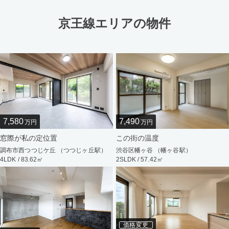
京王線エリアの物件
7,580
7,490
万円
万円
窓際が私の定位置
この街の温度
調布市西つつじケ丘 （つつじヶ丘駅）
渋谷区幡ヶ谷 （幡ヶ谷駅）
4LDK / 83.62㎡
2SLDK / 57.42㎡
価格変更