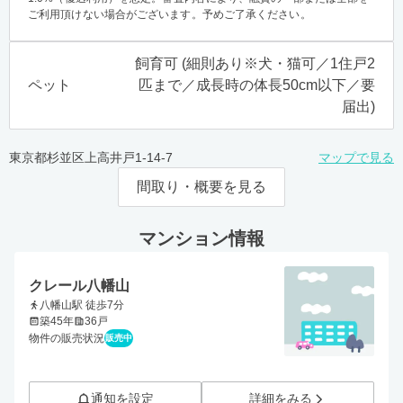
ご利用頂けない場合がございます。予めご了承ください。
飼育可 (細則あり※犬・猫可／1住戸2
ペット
匹まで／成長時の体長50cm以下／要
届出)
東京都杉並区上高井戸1-14-7
マップで見る
間取り・概要を見る
マンション情報
クレール八幡山
八幡山駅 徒歩7分
築45年
36戸
物件の販売状況
販売中
通知を設定
詳細をみる