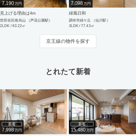
7,190
7,098
万円
万円
見上げる理由は4m
緑風日和
世田谷区南烏山 （芦花公園駅）
調布市緑ケ丘 （仙川駅）
2LDK / 63.22㎡
3LDK / 77.43㎡
京王線の物件を探す
とれたて新着
新着
新着
7,998
15,480
万円
万円