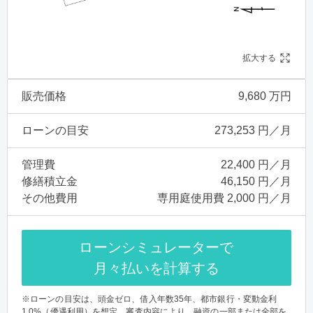
拡大する
販売価格
9,680 万円
ローンの目安
273,253 円／月
管理費
22,400 円／月
修繕積立金
46,150 円／月
その他費用
専用庭使用費 2,000 円／月
ローンシミュレーターで
月々払いを計算する
※ローンの目安は、頭金ゼロ、借入年数35年、都市銀行・変動金利
1.0%（優遇利用）を想定。審査内容により、融資の一部または全部を