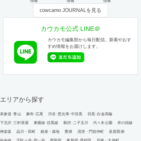
情報
情報
情報
cowcamo JOURNALを見る
カウカモ公式 LINE＠
カウカモ編集部から毎日配信。新着やおす
すめ情報をお届けします。
エリアから探す
表参道･青山
麻布･広尾
渋谷･恵比寿･中目黒
目黒･白金高輪
下北沢･三軒茶屋
東横線･目黒線
駒沢･二子玉川
代々木公園
井の頭線
神楽坂
品川・田町
銀座・築地
豊洲
清澄・門前仲町
皇居西側
中央線
千駄ヶ谷･四ッ谷
西新宿
東新宿･早稲田
戸越・大井町