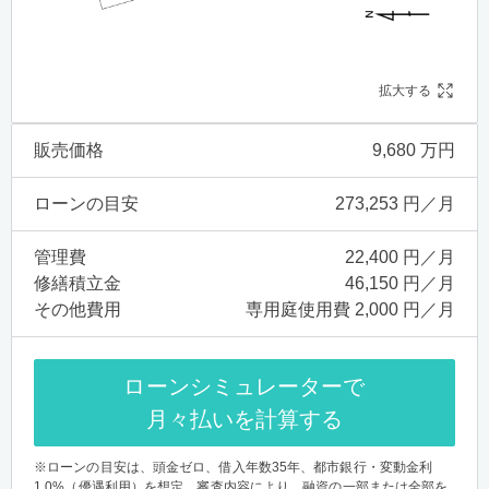
拡大する
販売価格
9,680 万円
ローンの目安
273,253 円／月
管理費
22,400 円／月
修繕積立金
46,150 円／月
その他費用
専用庭使用費 2,000 円／月
ローンシミュレーターで
月々払いを計算する
※ローンの目安は、頭金ゼロ、借入年数35年、都市銀行・変動金利
1.0%（優遇利用）を想定。審査内容により、融資の一部または全部を