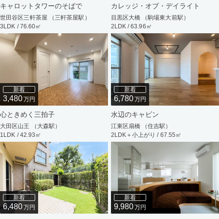
キャロットタワーのそばで
カレッジ・オブ・デイライト
世田谷区三軒茶屋 （三軒茶屋駅）
目黒区大橋 （駒場東大前駅）
3LDK / 76.60㎡
2LDK / 63.96㎡
新着
新着
3,480
6,780
万円
万円
心ときめく三拍子
水辺のキャビン
大田区山王 （大森駅）
江東区扇橋 （住吉駅）
1LDK / 42.93㎡
2LDK＋小上がり / 67.55㎡
新着
新着
6,480
9,980
万円
万円