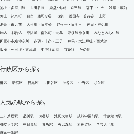
池上・多摩川線
世田谷線
経堂･成城
京王線
森下・住吉
浅草・蔵前
押上・錦糸町
目白・雑司が谷
池袋
護国寺・茗荷谷
上野
湯島・東大前
人形町・日本橋
谷根千・日暮里
神田・神保町
駒込・本駒込
東陽町・南砂町・大島
東横線神奈川
みなとみらい線
田園都市線神奈川
赤羽・十条・王子
練馬・大江戸線・西武線
板橋・三田線・東武線
中央線多摩
京急線
その他
行政区から探す
港区
新宿区
目黒区
世田谷区
渋谷区
中野区
杉並区
人気の駅から探す
三軒茶屋駅
品川駅
渋谷駅
池尻大橋駅
成城学園前駅
千歳船橋駅
都立大学駅
中目黒駅
赤坂駅
恵比寿駅
表参道駅
学芸大学駅
麻布十番駅