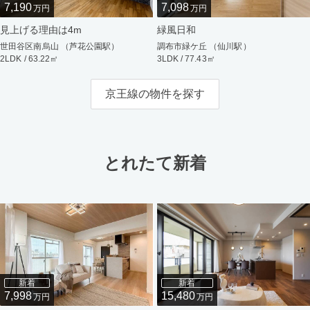
7,190
7,098
万円
万円
見上げる理由は4m
緑風日和
世田谷区南烏山 （芦花公園駅）
調布市緑ケ丘 （仙川駅）
2LDK / 63.22㎡
3LDK / 77.43㎡
京王線の物件を探す
とれたて新着
新着
新着
7,998
15,480
万円
万円