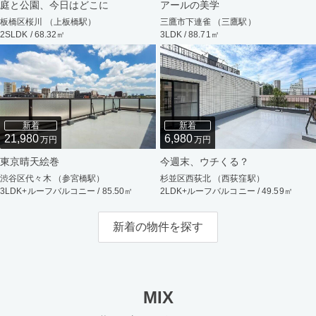
庭と公園、今日はどこに
アールの美学
板橋区桜川 （上板橋駅）
三鷹市下連雀 （三鷹駅）
2SLDK / 68.32㎡
3LDK / 88.71㎡
新着
新着
21,980
6,980
万円
万円
東京晴天絵巻
今週末、ウチくる？
渋谷区代々木 （参宮橋駅）
杉並区西荻北 （西荻窪駅）
3LDK+ルーフバルコニー / 85.50㎡
2LDK+ルーフバルコニー / 49.59㎡
新着の物件を探す
MIX