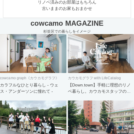
リノベ済みのお部屋はもちろん
古いままのお家もおまかせ
cowcamo MAGAZINE
杉並区での暮らしをイメージ
cowcamo graph《カウカモグラフ》
カウカモグラフ with LifeCatalog
カラフルなひとり暮らし - ウェ
【Down.town】手軽に理想のリノ
ス・アンダーソンに憧れて -
ベ暮らし。カウカモスタッフの家
づくり