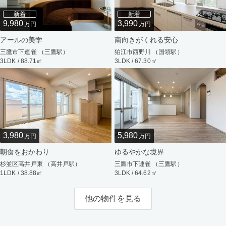
新着
新着
9,980
3,990
万円
万円
アールの美学
南向きがくれる安心
三鷹市下連雀 （三鷹駅）
狛江市西野川 （国領駅）
3LDK / 88.71㎡
3LDK / 67.30㎡
3,980
5,980
万円
万円
朝食をおかわり
ゆるやかな境界
杉並区高井戸東 （高井戸駅）
三鷹市下連雀 （三鷹駅）
1LDK / 38.88㎡
3LDK / 64.62㎡
他の物件を見る