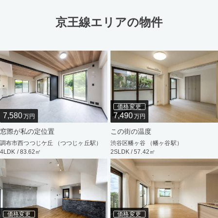
京王線エリアの物件
価格変更
7,580
7,490
万円
万円
窓際が私の定位置
この街の温度
調布市西つつじケ丘 （つつじヶ丘駅）
渋谷区幡ヶ谷 （幡ヶ谷駅）
4LDK / 83.62㎡
2SLDK / 57.42㎡
価格変更
価格変更