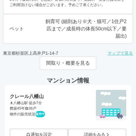
ご利用頂けない場合がございます。予めご了承ください。
飼育可 (細則あり※犬・猫可／1住戸2
ペット
匹まで／成長時の体長50cm以下／要
届出)
東京都杉並区上高井戸1-14-7
マップで見る
間取り・概要を見る
マンション情報
クレール八幡山
八幡山駅 徒歩7分
築45年
36戸
物件の販売状況
販売中
通知を設定
詳細をみる