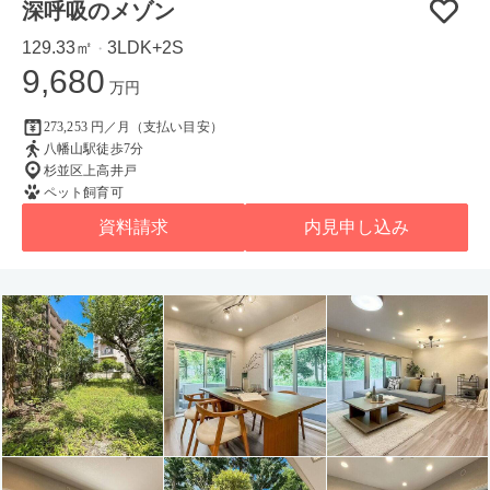
深呼吸のメゾン
129.33㎡
3LDK+2S
・
9,680
万円
273,253 円／月（支払い目安）
八幡山駅徒歩7分
杉並区上高井戸
ペット飼育可
資料請求
内見申し込み