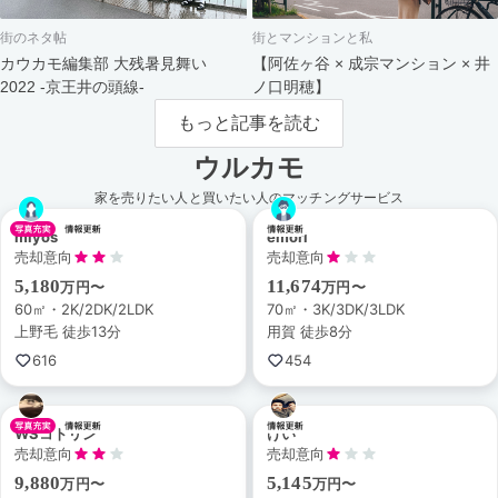
街のネタ帖
街とマンションと私
カウカモ編集部 大残暑見舞い
【阿佐ヶ谷 × 成宗マンション × 井
2022 -京王井の頭線-
ノ口明穂】
もっと記事を読む
ウルカモ
家を売りたい人と買いたい人のマッチングサービス
miyos
emori
売却意向
売却意向
5,180
11,674
万円〜
万円〜
60㎡・2K/2DK/2LDK
70㎡・3K/3DK/3LDK
上野毛 徒歩13分
用賀 徒歩8分
616
454
WSコトリン
けい
売却意向
売却意向
9,880
5,145
万円〜
万円〜