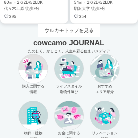
80㎡・2K/2DK/2LDK
54㎡・2K/2DK/2LDK
代々木上原 徒歩7分
駒沢大学 徒歩7分
395
354
ウルカモトップを見る
cowcamo JOURNAL
たのしく、かしこく、人生を彩る住まいメディア
購入に関する
ライフスタイル
おすすめ
情報
別物件選び
エリア紹介
物件・建物
お金に関する
リノベーション