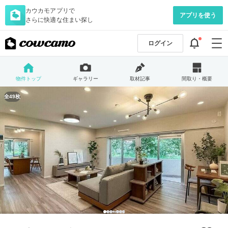
カウカモアプリで
アプリを使う
さらに快適な住まい探し
ログイン
物件トップ
ギャラリー
取材記事
間取り・概要
全49枚