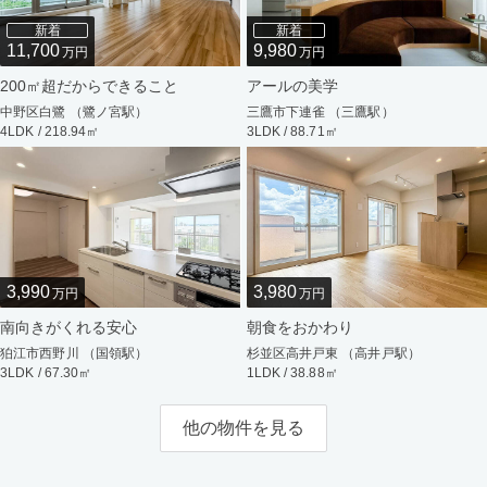
新着
新着
11,700
9,980
万円
万円
200㎡超だからできること
アールの美学
中野区白鷺 （鷺ノ宮駅）
三鷹市下連雀 （三鷹駅）
4LDK / 218.94㎡
3LDK / 88.71㎡
3,990
3,980
万円
万円
南向きがくれる安心
朝食をおかわり
狛江市西野川 （国領駅）
杉並区高井戸東 （高井戸駅）
3LDK / 67.30㎡
1LDK / 38.88㎡
他の物件を見る