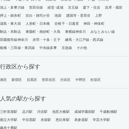
池上・多摩川線
世田谷線
経堂･成城
京王線
森下・住吉
浅草・蔵前
押上・錦糸町
目白・雑司が谷
池袋
護国寺・茗荷谷
上野
湯島・東大前
人形町・日本橋
谷根千・日暮里
神田・神保町
駒込・本駒込
東陽町・南砂町・大島
東横線神奈川
みなとみらい線
田園都市線神奈川
赤羽・十条・王子
練馬・大江戸線・西武線
板橋・三田線・東武線
中央線多摩
京急線
その他
行政区から探す
港区
新宿区
目黒区
世田谷区
渋谷区
中野区
杉並区
人気の駅から探す
三軒茶屋駅
品川駅
渋谷駅
池尻大橋駅
成城学園前駅
千歳船橋駅
都立大学駅
中目黒駅
赤坂駅
恵比寿駅
表参道駅
学芸大学駅
麻布十番駅