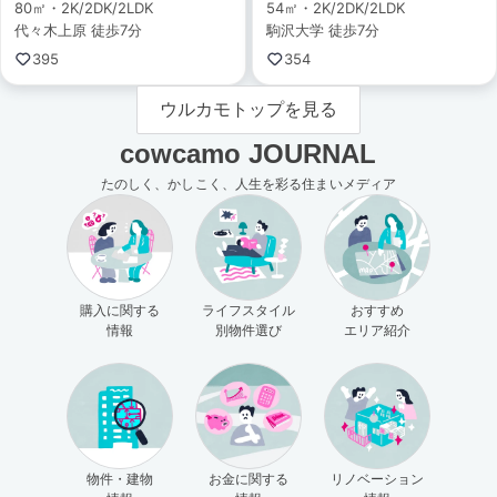
80㎡・2K/2DK/2LDK
54㎡・2K/2DK/2LDK
代々木上原 徒歩7分
駒沢大学 徒歩7分
395
354
ウルカモトップを見る
cowcamo JOURNAL
たのしく、かしこく、人生を彩る住まいメディア
購入に関する
ライフスタイル
おすすめ
情報
別物件選び
エリア紹介
物件・建物
お金に関する
リノベーション