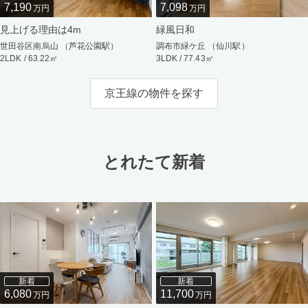
7,190
7,098
万円
万円
見上げる理由は4m
緑風日和
世田谷区南烏山 （芦花公園駅）
調布市緑ケ丘 （仙川駅）
2LDK / 63.22㎡
3LDK / 77.43㎡
京王線の物件を探す
とれたて新着
新着
新着
6,080
11,700
万円
万円