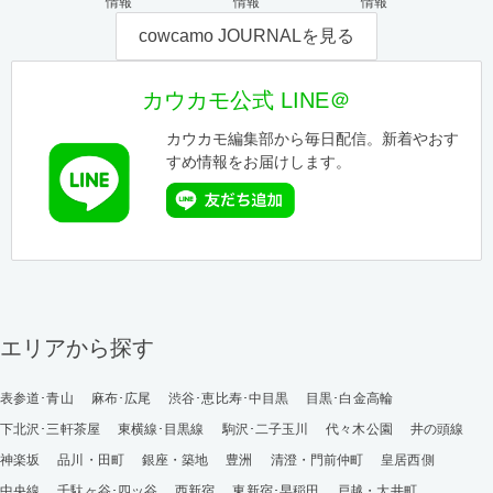
情報
情報
情報
cowcamo JOURNALを見る
カウカモ公式 LINE＠
カウカモ編集部から毎日配信。新着やおす
すめ情報をお届けします。
エリアから探す
表参道･青山
麻布･広尾
渋谷･恵比寿･中目黒
目黒･白金高輪
下北沢･三軒茶屋
東横線･目黒線
駒沢･二子玉川
代々木公園
井の頭線
神楽坂
品川・田町
銀座・築地
豊洲
清澄・門前仲町
皇居西側
中央線
千駄ヶ谷･四ッ谷
西新宿
東新宿･早稲田
戸越・大井町