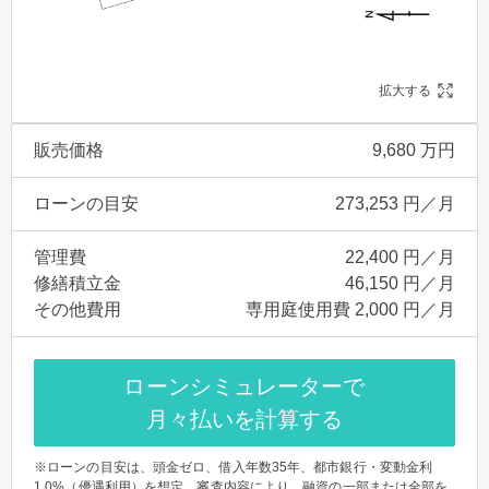
拡大する
販売価格
9,680 万円
ローンの目安
273,253 円／月
管理費
22,400 円／月
修繕積立金
46,150 円／月
その他費用
専用庭使用費 2,000 円／月
ローンシミュレーターで
月々払いを計算する
※ローンの目安は、頭金ゼロ、借入年数35年、都市銀行・変動金利
1.0%（優遇利用）を想定。審査内容により、融資の一部または全部を