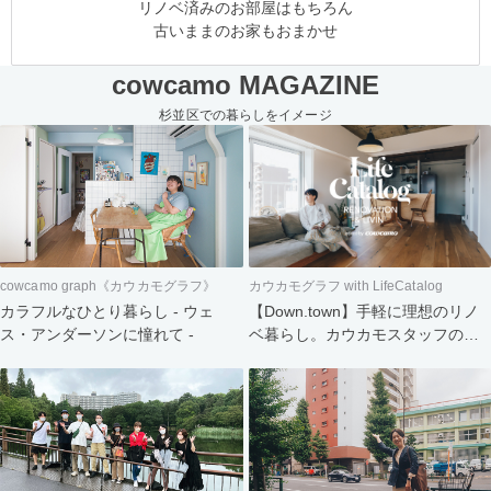
リノベ済みのお部屋はもちろん
古いままのお家もおまかせ
cowcamo MAGAZINE
杉並区での暮らしをイメージ
cowcamo graph《カウカモグラフ》
カウカモグラフ with LifeCatalog
カラフルなひとり暮らし - ウェ
【Down.town】手軽に理想のリノ
ス・アンダーソンに憧れて -
ベ暮らし。カウカモスタッフの家
づくり