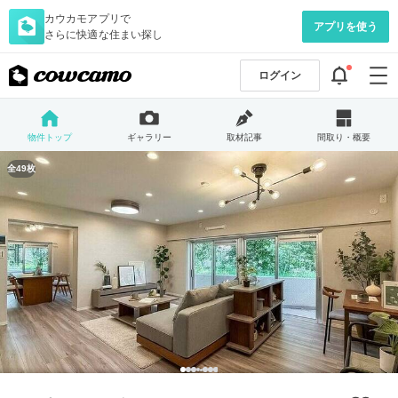
カウカモアプリで
アプリを使う
さらに快適な住まい探し
ログイン
物件トップ
ギャラリー
取材記事
間取り・概要
全49枚