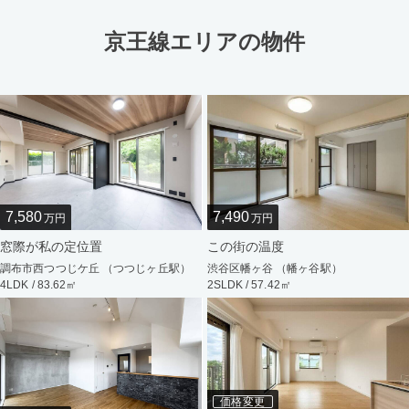
京王線エリアの物件
7,580
7,490
万円
万円
窓際が私の定位置
この街の温度
調布市西つつじケ丘 （つつじヶ丘駅）
渋谷区幡ヶ谷 （幡ヶ谷駅）
4LDK / 83.62㎡
2SLDK / 57.42㎡
価格変更