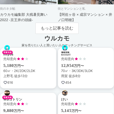
街のネタ帖
街とマンションと私
カウカモ編集部 大残暑見舞い
【阿佐ヶ谷 × 成宗マンション × 井
2022 -京王井の頭線-
ノ口明穂】
もっと記事を読む
ウルカモ
家を売りたい人と買いたい人のマッチングサービス
miyos
emori
売却意向
売却意向
5,180
12,954
万円〜
万円〜
60㎡・2K/2DK/2LDK
70㎡・3K/3DK/3LDK
上野毛 徒歩13分
用賀 徒歩8分
616
454
WSコトリン
けい
売却意向
売却意向
9,880
5,145
万円〜
万円〜