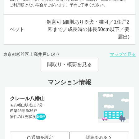
ご利用頂けない場合がございます。予めご了承ください。
飼育可 (細則あり※犬・猫可／1住戸2
ペット
匹まで／成長時の体長50cm以下／要
届出)
東京都杉並区上高井戸1-14-7
マップで見る
間取り・概要を見る
マンション情報
クレール八幡山
八幡山駅 徒歩7分
築45年
36戸
物件の販売状況
販売中
通知を設定
詳細をみる