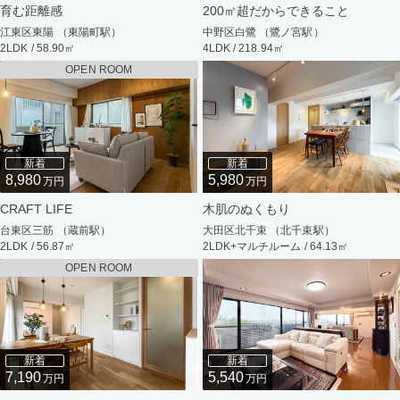
育む距離感
200㎡超だからできること
江東区東陽 （東陽町駅）
中野区白鷺 （鷺ノ宮駅）
2LDK / 58.90㎡
4LDK / 218.94㎡
OPEN ROOM
新着
新着
8,980
5,980
万円
万円
CRAFT LIFE
木肌のぬくもり
台東区三筋 （蔵前駅）
大田区北千束 （北千束駅）
2LDK / 56.87㎡
2LDK+マルチルーム / 64.13㎡
OPEN ROOM
新着
新着
7,190
5,540
万円
万円