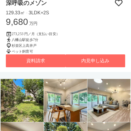
深呼吸のメゾン
129.33㎡
3LDK+2S
・
9,680
万円
273,253 円／月（支払い目安）
八幡山駅徒歩7分
杉並区上高井戸
ペット飼育可
資料請求
内見申し込み