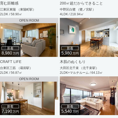
育む距離感
200㎡超だからできること
江東区東陽 （東陽町駅）
中野区白鷺 （鷺ノ宮駅）
2LDK / 58.90㎡
4LDK / 218.94㎡
OPEN ROOM
新着
新着
8,980
5,980
万円
万円
CRAFT LIFE
木肌のぬくもり
台東区三筋 （蔵前駅）
大田区北千束 （北千束駅）
2LDK / 56.87㎡
2LDK+マルチルーム / 64.13㎡
OPEN ROOM
新着
新着
7,190
5,540
万円
万円