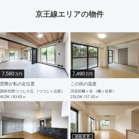
京王線エリアの物件
7,580
7,490
万円
万円
窓際が私の定位置
この街の温度
調布市西つつじケ丘 （つつじヶ丘駅）
渋谷区幡ヶ谷 （幡ヶ谷駅）
4LDK / 83.62㎡
2SLDK / 57.42㎡
価格変更