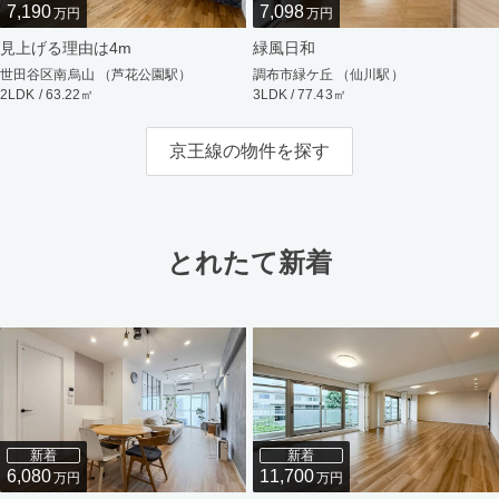
7,190
7,098
万円
万円
見上げる理由は4m
緑風日和
世田谷区南烏山 （芦花公園駅）
調布市緑ケ丘 （仙川駅）
2LDK / 63.22㎡
3LDK / 77.43㎡
京王線の物件を探す
とれたて新着
新着
新着
6,080
11,700
万円
万円