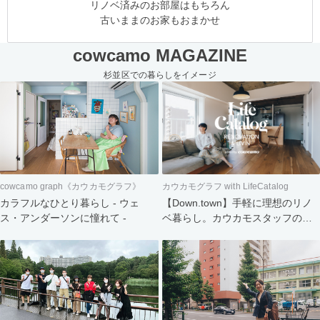
リノベ済みのお部屋はもちろん
古いままのお家もおまかせ
cowcamo MAGAZINE
杉並区での暮らしをイメージ
cowcamo graph《カウカモグラフ》
カウカモグラフ with LifeCatalog
カラフルなひとり暮らし - ウェ
【Down.town】手軽に理想のリノ
ス・アンダーソンに憧れて -
ベ暮らし。カウカモスタッフの家
づくり