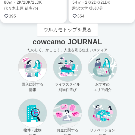
80㎡・2K/2DK/2LDK
54㎡・2K/2DK/2LDK
代々木上原 徒歩7分
駒沢大学 徒歩7分
395
354
ウルカモトップを見る
cowcamo JOURNAL
たのしく、かしこく、人生を彩る住まいメディア
購入に関する
ライフスタイル
おすすめ
情報
別物件選び
エリア紹介
物件・建物
お金に関する
リノベーション