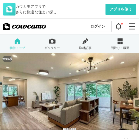
カウカモアプリで
アプリを使う
さらに快適な住まい探し
ログイン
物件トップ
ギャラリー
取材記事
間取り・概要
全49枚