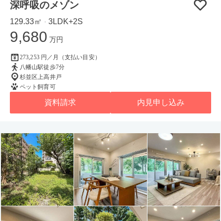
深呼吸のメゾン
129.33㎡
3LDK+2S
・
9,680
万円
273,253 円／月（支払い目安）
八幡山駅徒歩7分
杉並区上高井戸
ペット飼育可
資料請求
内見申し込み