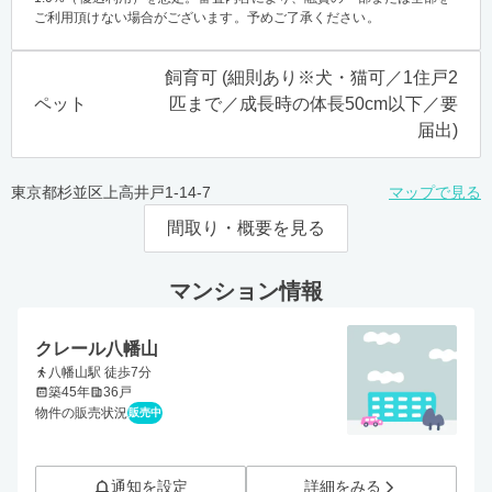
ご利用頂けない場合がございます。予めご了承ください。
飼育可 (細則あり※犬・猫可／1住戸2
ペット
匹まで／成長時の体長50cm以下／要
届出)
東京都杉並区上高井戸1-14-7
マップで見る
間取り・概要を見る
マンション情報
クレール八幡山
八幡山駅 徒歩7分
築45年
36戸
物件の販売状況
販売中
通知を設定
詳細をみる