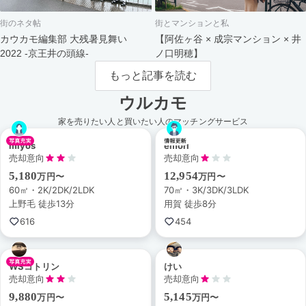
街のネタ帖
街とマンションと私
カウカモ編集部 大残暑見舞い
【阿佐ヶ谷 × 成宗マンション × 井
2022 -京王井の頭線-
ノ口明穂】
もっと記事を読む
ウルカモ
家を売りたい人と買いたい人のマッチングサービス
miyos
emori
売却意向
売却意向
5,180
12,954
万円〜
万円〜
60㎡・2K/2DK/2LDK
70㎡・3K/3DK/3LDK
上野毛 徒歩13分
用賀 徒歩8分
616
454
WSコトリン
けい
売却意向
売却意向
9,880
5,145
万円〜
万円〜