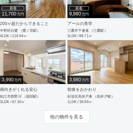
新着
新着
11,700
9,980
万円
万円
200㎡超だからできること
アールの美学
中野区白鷺 （鷺ノ宮駅）
三鷹市下連雀 （三鷹駅）
4LDK / 218.94㎡
3LDK / 88.71㎡
3,990
3,980
万円
万円
南向きがくれる安心
朝食をおかわり
狛江市西野川 （国領駅）
杉並区高井戸東 （高井戸駅）
3LDK / 67.30㎡
1LDK / 38.88㎡
他の物件を見る