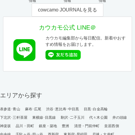
情報
情報
情報
cowcamo JOURNALを見る
カウカモ公式 LINE＠
カウカモ編集部から毎日配信。新着やおす
すめ情報をお届けします。
エリアから探す
表参道･青山
麻布･広尾
渋谷･恵比寿･中目黒
目黒･白金高輪
下北沢･三軒茶屋
東横線･目黒線
駒沢･二子玉川
代々木公園
井の頭線
神楽坂
品川・田町
銀座・築地
豊洲
清澄・門前仲町
皇居西側
中央線
千駄ヶ谷･四ッ谷
西新宿
東新宿･早稲田
戸越・大井町