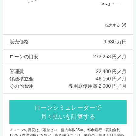
拡大する
販売価格
9,680 万円
ローンの目安
273,253 円／月
管理費
22,400 円／月
修繕積立金
46,150 円／月
その他費用
専用庭使用費 2,000 円／月
ローンシミュレーターで
月々払いを計算する
※ローンの目安は、頭金ゼロ、借入年数35年、都市銀行・変動金利
1.0%（優遇利用）を想定。審査内容により、融資の一部または全部を