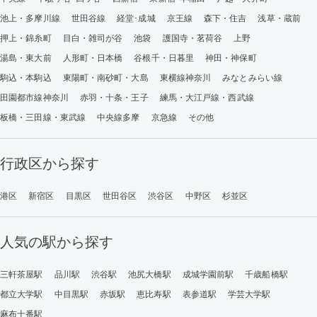
池上・多摩川線
世田谷線
経堂･成城
京王線
森下・住吉
浅草・蔵前
押上・錦糸町
目白・雑司が谷
池袋
護国寺・茗荷谷
上野
湯島・東大前
人形町・日本橋
谷根千・日暮里
神田・神保町
駒込・本駒込
東陽町・南砂町・大島
東横線神奈川
みなとみらい線
田園都市線神奈川
赤羽・十条・王子
練馬・大江戸線・西武線
板橋・三田線・東武線
中央線多摩
京急線
その他
行政区から探す
港区
新宿区
目黒区
世田谷区
渋谷区
中野区
杉並区
人気の駅から探す
三軒茶屋駅
品川駅
渋谷駅
池尻大橋駅
成城学園前駅
千歳船橋駅
都立大学駅
中目黒駅
赤坂駅
恵比寿駅
表参道駅
学芸大学駅
麻布十番駅