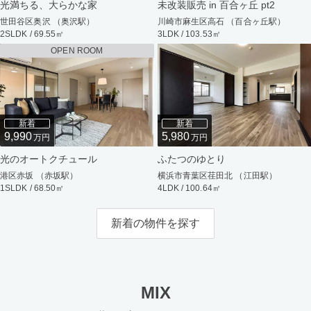
光満ちる、大らかな家
未改装販売 in 百合ヶ丘 pt2
世田谷区奥沢 （奥沢駅）
川崎市麻生区高石 （百合ヶ丘駅）
2SLDK / 69.55㎡
3LDK / 103.53㎡
OPEN ROOM
新着
新着
9,990
5,980
万円
万円
光のオートクチュール
ふたつのゆとり
港区赤坂 （赤坂駅）
横浜市青葉区荏田北 （江田駅）
1SLDK / 68.50㎡
4LDK / 100.64㎡
新着の物件を探す
MIX