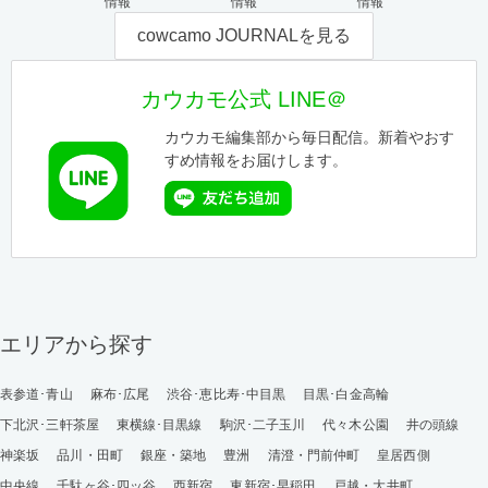
情報
情報
情報
cowcamo JOURNALを見る
カウカモ公式 LINE＠
カウカモ編集部から毎日配信。新着やおす
すめ情報をお届けします。
エリアから探す
表参道･青山
麻布･広尾
渋谷･恵比寿･中目黒
目黒･白金高輪
下北沢･三軒茶屋
東横線･目黒線
駒沢･二子玉川
代々木公園
井の頭線
神楽坂
品川・田町
銀座・築地
豊洲
清澄・門前仲町
皇居西側
中央線
千駄ヶ谷･四ッ谷
西新宿
東新宿･早稲田
戸越・大井町