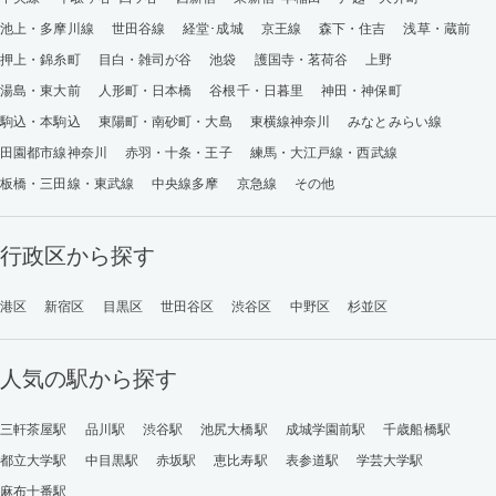
池上・多摩川線
世田谷線
経堂･成城
京王線
森下・住吉
浅草・蔵前
押上・錦糸町
目白・雑司が谷
池袋
護国寺・茗荷谷
上野
湯島・東大前
人形町・日本橋
谷根千・日暮里
神田・神保町
駒込・本駒込
東陽町・南砂町・大島
東横線神奈川
みなとみらい線
田園都市線神奈川
赤羽・十条・王子
練馬・大江戸線・西武線
板橋・三田線・東武線
中央線多摩
京急線
その他
行政区から探す
港区
新宿区
目黒区
世田谷区
渋谷区
中野区
杉並区
人気の駅から探す
三軒茶屋駅
品川駅
渋谷駅
池尻大橋駅
成城学園前駅
千歳船橋駅
都立大学駅
中目黒駅
赤坂駅
恵比寿駅
表参道駅
学芸大学駅
麻布十番駅