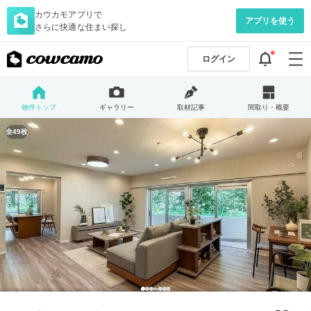
カウカモアプリで
アプリを使う
さらに快適な住まい探し
ログイン
物件トップ
ギャラリー
取材記事
間取り・概要
全49枚