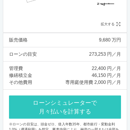
拡大する
販売価格
9,680 万円
ローンの目安
273,253 円／月
管理費
22,400 円／月
修繕積立金
46,150 円／月
その他費用
専用庭使用費 2,000 円／月
ローンシミュレーターで
月々払いを計算する
※ローンの目安は、頭金ゼロ、借入年数35年、都市銀行・変動金利
1.0%（優遇利用）を想定。審査内容により、融資の一部または全部を