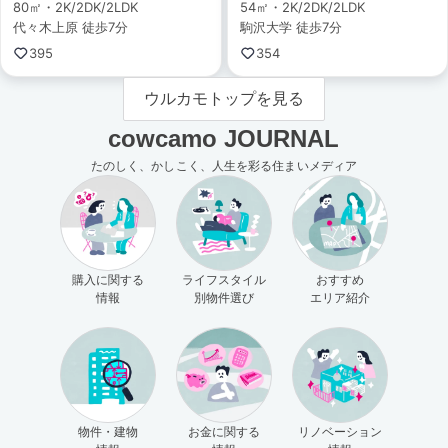
80㎡・2K/2DK/2LDK
54㎡・2K/2DK/2LDK
代々木上原 徒歩7分
駒沢大学 徒歩7分
395
354
ウルカモトップを見る
cowcamo JOURNAL
たのしく、かしこく、人生を彩る住まいメディア
購入に関する
ライフスタイル
おすすめ
情報
別物件選び
エリア紹介
物件・建物
お金に関する
リノベーション