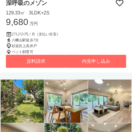
深呼吸のメゾン
129.33㎡
3LDK+2S
・
9,680
万円
273,253 円／月（支払い目安）
八幡山駅徒歩7分
杉並区上高井戸
ペット飼育可
資料請求
内見申し込み