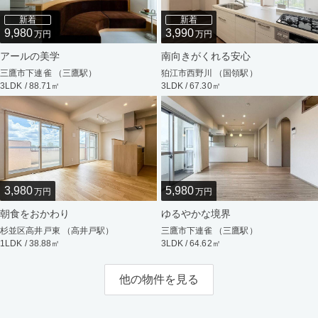
新着
新着
9,980
3,990
万円
万円
アールの美学
南向きがくれる安心
三鷹市下連雀 （三鷹駅）
狛江市西野川 （国領駅）
3LDK / 88.71㎡
3LDK / 67.30㎡
3,980
5,980
万円
万円
朝食をおかわり
ゆるやかな境界
杉並区高井戸東 （高井戸駅）
三鷹市下連雀 （三鷹駅）
1LDK / 38.88㎡
3LDK / 64.62㎡
他の物件を見る