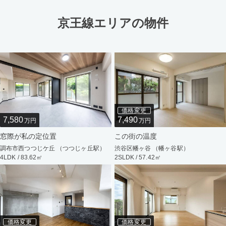
京王線エリアの物件
価格変更
7,580
7,490
万円
万円
窓際が私の定位置
この街の温度
調布市西つつじケ丘 （つつじヶ丘駅）
渋谷区幡ヶ谷 （幡ヶ谷駅）
4LDK / 83.62㎡
2SLDK / 57.42㎡
価格変更
価格変更