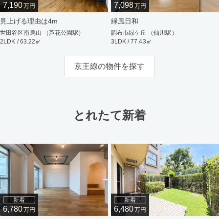
7,190
7,098
万円
万円
見上げる理由は4m
緑風日和
世田谷区南烏山 （芦花公園駅）
調布市緑ケ丘 （仙川駅）
2LDK / 63.22㎡
3LDK / 77.43㎡
京王線の物件を探す
とれたて新着
新着
新着
6,780
6,480
万円
万円