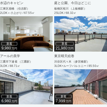
水辺のキャビン
庭と公園、今日はどこに
江東区扇橋 （住吉駅）
板橋区桜川 （上板橋駅）
2LDK＋小上がり / 67.55㎡
2SLDK / 68.32㎡
新着
新着
9,980
21,980
万円
万円
アールの美学
東京晴天絵巻
三鷹市下連雀 （三鷹駅）
渋谷区代々木 （参宮橋駅）
3LDK / 88.71㎡
3LDK+ルーフバルコニー / 85.50㎡
新着
新着
6,980
7,999
万円
万円