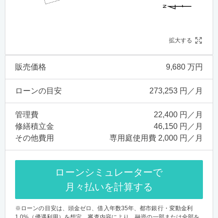
拡大する
販売価格
9,680 万円
ローンの目安
273,253 円／月
管理費
22,400 円／月
修繕積立金
46,150 円／月
その他費用
専用庭使用費 2,000 円／月
ローンシミュレーターで
月々払いを計算する
※ローンの目安は、頭金ゼロ、借入年数35年、都市銀行・変動金利
1.0%（優遇利用）を想定。審査内容により、融資の一部または全部を