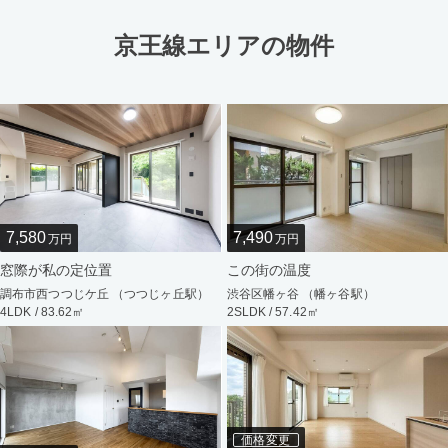
京王線エリアの物件
7,580
7,490
万円
万円
窓際が私の定位置
この街の温度
調布市西つつじケ丘 （つつじヶ丘駅）
渋谷区幡ヶ谷 （幡ヶ谷駅）
4LDK / 83.62㎡
2SLDK / 57.42㎡
価格変更