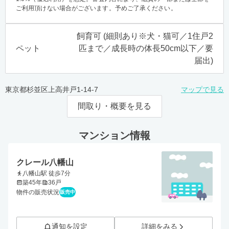
ご利用頂けない場合がございます。予めご了承ください。
飼育可 (細則あり※犬・猫可／1住戸2
ペット
匹まで／成長時の体長50cm以下／要
届出)
東京都杉並区上高井戸1-14-7
マップで見る
間取り・概要を見る
マンション情報
クレール八幡山
八幡山駅 徒歩7分
築45年
36戸
物件の販売状況
販売中
通知を設定
詳細をみる