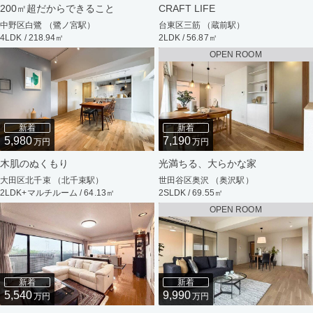
200㎡超だからできること
CRAFT LIFE
中野区白鷺 （鷺ノ宮駅）
台東区三筋 （蔵前駅）
4LDK / 218.94㎡
2LDK / 56.87㎡
OPEN ROOM
新着
新着
5,980
7,190
万円
万円
木肌のぬくもり
光満ちる、大らかな家
大田区北千束 （北千束駅）
世田谷区奥沢 （奥沢駅）
2LDK+マルチルーム / 64.13㎡
2SLDK / 69.55㎡
OPEN ROOM
新着
新着
5,540
9,990
万円
万円