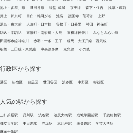
池上・多摩川線
世田谷線
経堂･成城
京王線
森下・住吉
浅草・蔵前
押上・錦糸町
目白・雑司が谷
池袋
護国寺・茗荷谷
上野
湯島・東大前
人形町・日本橋
谷根千・日暮里
神田・神保町
駒込・本駒込
東陽町・南砂町・大島
東横線神奈川
みなとみらい線
田園都市線神奈川
赤羽・十条・王子
練馬・大江戸線・西武線
板橋・三田線・東武線
中央線多摩
京急線
その他
行政区から探す
港区
新宿区
目黒区
世田谷区
渋谷区
中野区
杉並区
人気の駅から探す
三軒茶屋駅
品川駅
渋谷駅
池尻大橋駅
成城学園前駅
千歳船橋駅
都立大学駅
中目黒駅
赤坂駅
恵比寿駅
表参道駅
学芸大学駅
麻布十番駅