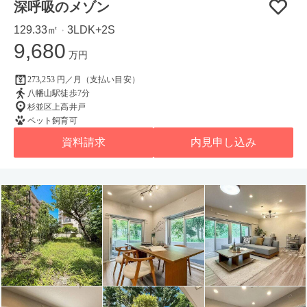
深呼吸のメゾン
129.33㎡
3LDK+2S
・
9,680
万円
273,253 円／月（支払い目安）
八幡山駅徒歩7分
杉並区上高井戸
ペット飼育可
資料請求
内見申し込み