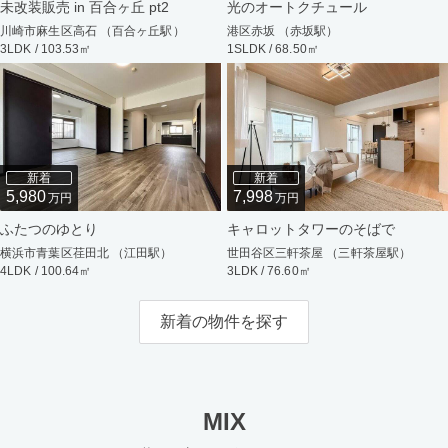
未改装販売 in 百合ヶ丘 pt2
光のオートクチュール
川崎市麻生区高石 （百合ヶ丘駅）
港区赤坂 （赤坂駅）
3LDK / 103.53㎡
1SLDK / 68.50㎡
新着
新着
5,980
7,998
万円
万円
ふたつのゆとり
キャロットタワーのそばで
横浜市青葉区荏田北 （江田駅）
世田谷区三軒茶屋 （三軒茶屋駅）
4LDK / 100.64㎡
3LDK / 76.60㎡
新着の物件を探す
MIX