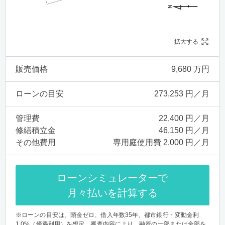
拡大する
販売価格
9,680 万円
ローンの目安
273,253 円／月
管理費
22,400 円／月
修繕積立金
46,150 円／月
その他費用
専用庭使用費 2,000 円／月
ローンシミュレーターで
月々払いを計算する
※ローンの目安は、頭金ゼロ、借入年数35年、都市銀行・変動金利
1.0%（優遇利用）を想定。審査内容により、融資の一部または全部を