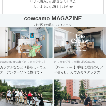
リノベ済みのお部屋はもちろん
古いままのお家もおまかせ
cowcamo MAGAZINE
杉並区での暮らしをイメージ
cowcamo graph《カウカモグラフ》
カウカモグラフ with LifeCatalog
カラフルなひとり暮らし - ウェ
【Down.town】手軽に理想のリノ
ス・アンダーソンに憧れて -
ベ暮らし。カウカモスタッフの家
づくり