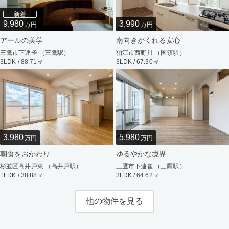
新着
9,980
3,990
万円
万円
アールの美学
南向きがくれる安心
三鷹市下連雀 （三鷹駅）
狛江市西野川 （国領駅）
3LDK / 88.71㎡
3LDK / 67.30㎡
3,980
5,980
万円
万円
朝食をおかわり
ゆるやかな境界
杉並区高井戸東 （高井戸駅）
三鷹市下連雀 （三鷹駅）
1LDK / 38.88㎡
3LDK / 64.62㎡
他の物件を見る