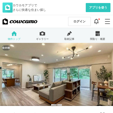
カウカモアプリで
アプリを使う
さらに快適な住まい探し
ログイン
物件トップ
ギャラリー
取材記事
間取り・概要
全49枚