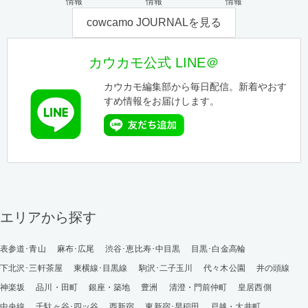
情報
情報
情報
cowcamo JOURNALを見る
カウカモ公式 LINE＠
カウカモ編集部から毎日配信。新着やおす
すめ情報をお届けします。
エリアから探す
表参道･青山
麻布･広尾
渋谷･恵比寿･中目黒
目黒･白金高輪
下北沢･三軒茶屋
東横線･目黒線
駒沢･二子玉川
代々木公園
井の頭線
神楽坂
品川・田町
銀座・築地
豊洲
清澄・門前仲町
皇居西側
中央線
千駄ヶ谷･四ッ谷
西新宿
東新宿･早稲田
戸越・大井町