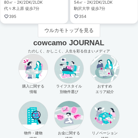
80㎡・2K/2DK/2LDK
54㎡・2K/2DK/2LDK
代々木上原 徒歩7分
駒沢大学 徒歩7分
395
354
ウルカモトップを見る
cowcamo JOURNAL
たのしく、かしこく、人生を彩る住まいメディア
購入に関する
ライフスタイル
おすすめ
情報
別物件選び
エリア紹介
物件・建物
お金に関する
リノベーション