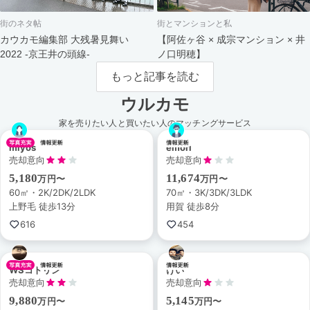
街のネタ帖
街とマンションと私
カウカモ編集部 大残暑見舞い
【阿佐ヶ谷 × 成宗マンション × 井
2022 -京王井の頭線-
ノ口明穂】
もっと記事を読む
ウルカモ
家を売りたい人と買いたい人のマッチングサービス
miyos
emori
売却意向
売却意向
5,180
11,674
万円〜
万円〜
60㎡・2K/2DK/2LDK
70㎡・3K/3DK/3LDK
上野毛 徒歩13分
用賀 徒歩8分
616
454
WSコトリン
けい
売却意向
売却意向
9,880
5,145
万円〜
万円〜