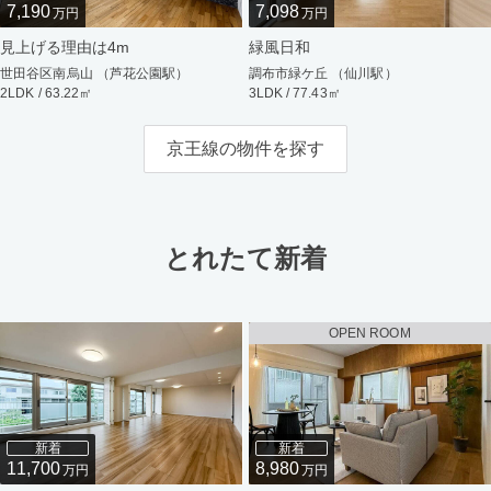
7,190
7,098
万円
万円
見上げる理由は4m
緑風日和
世田谷区南烏山 （芦花公園駅）
調布市緑ケ丘 （仙川駅）
2LDK / 63.22㎡
3LDK / 77.43㎡
京王線の物件を探す
とれたて新着
OPEN ROOM
新着
新着
11,700
8,980
万円
万円