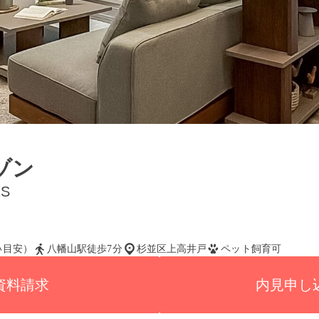
ゾン
2S
払い目安）
八幡山駅徒歩7分
杉並区上高井戸
ペット飼育可
資料請求
内見申し