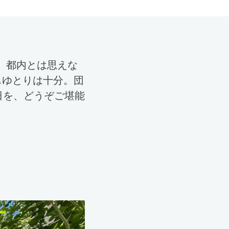
積。都内とは思えな
もゆとりは十分。団
日を、どうぞご堪能