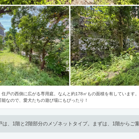
、住戸の西側に広がる専用庭。なんと約178㎡もの面積を有しています。
可能なので、愛犬たちの遊び場にもぴったり！
戸は、1階と2階部分のメゾネットタイプ。まずは、1階からご