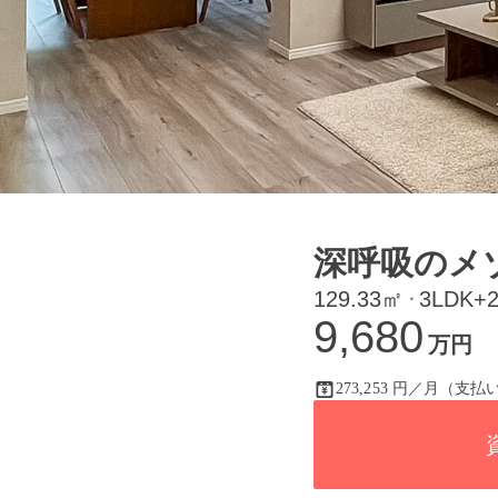
深呼吸のメ
129.33㎡
3LDK+
・
9,680
万円
273,253 円／月（支