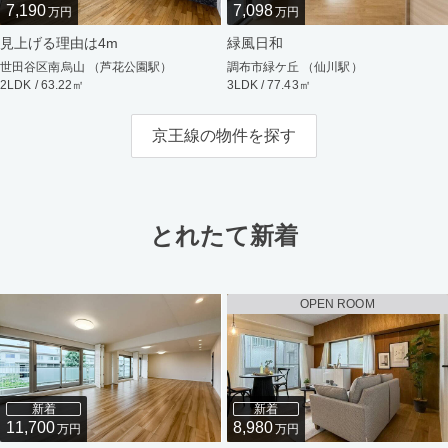
7,190
7,098
万円
万円
見上げる理由は4m
緑風日和
世田谷区南烏山 （芦花公園駅）
調布市緑ケ丘 （仙川駅）
2LDK / 63.22㎡
3LDK / 77.43㎡
京王線の物件を探す
とれたて新着
OPEN ROOM
新着
新着
11,700
8,980
万円
万円