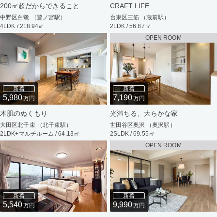
200㎡超だからできること
CRAFT LIFE
中野区白鷺 （鷺ノ宮駅）
台東区三筋 （蔵前駅）
4LDK / 218.94㎡
2LDK / 56.87㎡
OPEN ROOM
新着
新着
5,980
7,190
万円
万円
木肌のぬくもり
光満ちる、大らかな家
大田区北千束 （北千束駅）
世田谷区奥沢 （奥沢駅）
2LDK+マルチルーム / 64.13㎡
2SLDK / 69.55㎡
OPEN ROOM
新着
新着
5,540
9,990
万円
万円