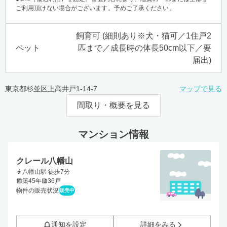
ご利用頂けない場合がございます。予めご了承ください。
飼育可 (細則あり※犬・猫可／1住戸2
ペット
匹まで／成長時の体長50cm以下／要
届出)
東京都杉並区上高井戸1-14-7
マップで見る
間取り・概要を見る
マンション情報
クレール八幡山
八幡山駅 徒歩7分
築45年
36戸
物件の販売状況
販売中
通知を設定
詳細をみる