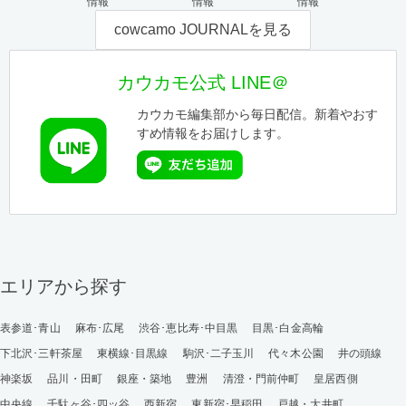
情報
情報
情報
cowcamo JOURNALを見る
カウカモ公式 LINE＠
カウカモ編集部から毎日配信。新着やおす
すめ情報をお届けします。
エリアから探す
表参道･青山
麻布･広尾
渋谷･恵比寿･中目黒
目黒･白金高輪
下北沢･三軒茶屋
東横線･目黒線
駒沢･二子玉川
代々木公園
井の頭線
神楽坂
品川・田町
銀座・築地
豊洲
清澄・門前仲町
皇居西側
中央線
千駄ヶ谷･四ッ谷
西新宿
東新宿･早稲田
戸越・大井町