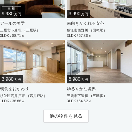
新着
9,980
3,990
万円
万円
アールの美学
南向きがくれる安心
三鷹市下連雀 （三鷹駅）
狛江市西野川 （国領駅）
3LDK / 88.71㎡
3LDK / 67.30㎡
3,980
5,980
万円
万円
朝食をおかわり
ゆるやかな境界
杉並区高井戸東 （高井戸駅）
三鷹市下連雀 （三鷹駅）
1LDK / 38.88㎡
3LDK / 64.62㎡
他の物件を見る