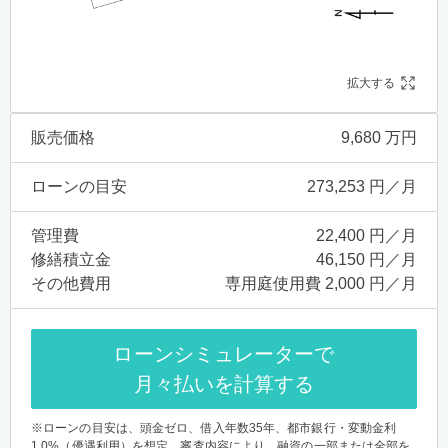
拡大する
販売価格
9,680 万円
ローンの目安
273,253 円／月
管理費
22,400 円／月
修繕積立金
46,150 円／月
その他費用
専用庭使用費 2,000 円／月
ローンシミュレーターで
月々払いを計算する
※ローンの目安は、頭金ゼロ、借入年数35年、都市銀行・変動金利
1.0%（優遇利用）を想定。審査内容により、融資の一部または全部を