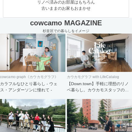
リノベ済みのお部屋はもちろん
古いままのお家もおまかせ
cowcamo MAGAZINE
杉並区での暮らしをイメージ
cowcamo graph《カウカモグラフ》
カウカモグラフ with LifeCatalog
カラフルなひとり暮らし - ウェ
【Down.town】手軽に理想のリノ
ス・アンダーソンに憧れて -
ベ暮らし。カウカモスタッフの家
づくり