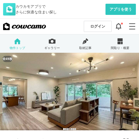
カウカモアプリで
アプリを使う
さらに快適な住まい探し
ログイン
物件トップ
ギャラリー
取材記事
間取り・概要
全49枚