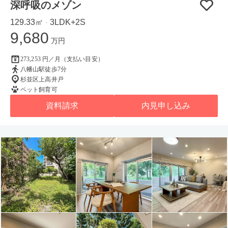
深呼吸のメゾン
129.33㎡
3LDK+2S
・
9,680
万円
273,253 円／月（支払い目安）
八幡山駅徒歩7分
杉並区上高井戸
ペット飼育可
資料請求
内見申し込み