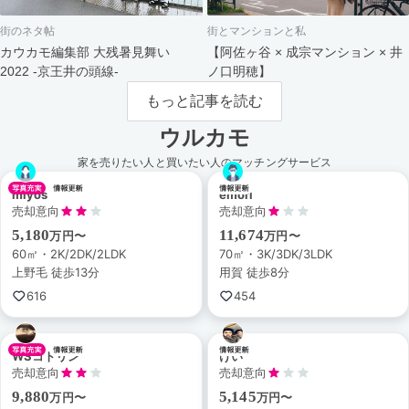
街のネタ帖
街とマンションと私
カウカモ編集部 大残暑見舞い
【阿佐ヶ谷 × 成宗マンション × 井
2022 -京王井の頭線-
ノ口明穂】
もっと記事を読む
ウルカモ
家を売りたい人と買いたい人のマッチングサービス
miyos
emori
売却意向
売却意向
5,180
11,674
万円〜
万円〜
60㎡・2K/2DK/2LDK
70㎡・3K/3DK/3LDK
上野毛 徒歩13分
用賀 徒歩8分
616
454
WSコトリン
けい
売却意向
売却意向
9,880
5,145
万円〜
万円〜