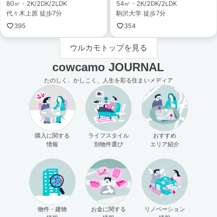
80㎡・2K/2DK/2LDK
54㎡・2K/2DK/2LDK
代々木上原 徒歩7分
駒沢大学 徒歩7分
395
354
ウルカモトップを見る
cowcamo JOURNAL
たのしく、かしこく、人生を彩る住まいメディア
購入に関する
ライフスタイル
おすすめ
情報
別物件選び
エリア紹介
物件・建物
お金に関する
リノベーション