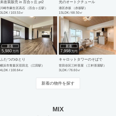
未改装販売 in 百合ヶ丘 pt2
光のオートクチュール
川崎市麻生区高石 （百合ヶ丘駅）
港区赤坂 （赤坂駅）
3LDK / 103.53㎡
1SLDK / 68.50㎡
新着
新着
5,980
7,998
万円
万円
ふたつのゆとり
キャロットタワーのそばで
横浜市青葉区荏田北 （江田駅）
世田谷区三軒茶屋 （三軒茶屋駅）
4LDK / 100.64㎡
3LDK / 76.60㎡
新着の物件を探す
MIX