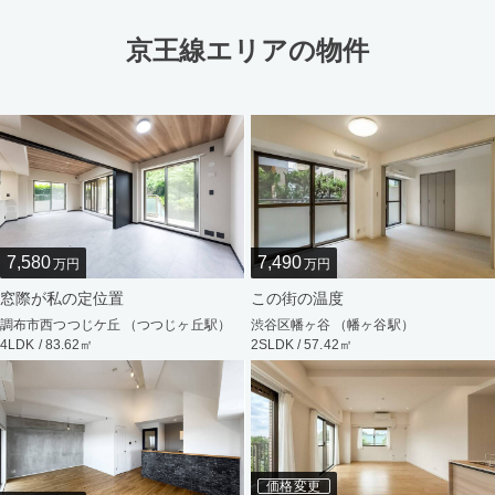
京王線エリアの物件
7,580
7,490
万円
万円
窓際が私の定位置
この街の温度
調布市西つつじケ丘 （つつじヶ丘駅）
渋谷区幡ヶ谷 （幡ヶ谷駅）
4LDK / 83.62㎡
2SLDK / 57.42㎡
価格変更