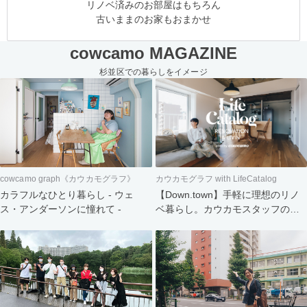
リノベ済みのお部屋はもちろん
古いままのお家もおまかせ
cowcamo MAGAZINE
杉並区での暮らしをイメージ
cowcamo graph《カウカモグラフ》
カウカモグラフ with LifeCatalog
カラフルなひとり暮らし - ウェ
【Down.town】手軽に理想のリノ
ス・アンダーソンに憧れて -
ベ暮らし。カウカモスタッフの家
づくり