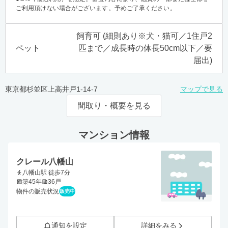
ご利用頂けない場合がございます。予めご了承ください。
飼育可 (細則あり※犬・猫可／1住戸2
ペット
匹まで／成長時の体長50cm以下／要
届出)
東京都杉並区上高井戸1-14-7
マップで見る
間取り・概要を見る
マンション情報
クレール八幡山
八幡山駅 徒歩7分
築45年
36戸
物件の販売状況
販売中
通知を設定
詳細をみる