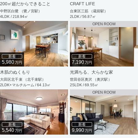
200㎡超だからできること
CRAFT LIFE
中野区白鷺 （鷺ノ宮駅）
台東区三筋 （蔵前駅）
4LDK / 218.94㎡
2LDK / 56.87㎡
OPEN ROOM
新着
新着
5,980
7,190
万円
万円
木肌のぬくもり
光満ちる、大らかな家
大田区北千束 （北千束駅）
世田谷区奥沢 （奥沢駅）
2LDK+マルチルーム / 64.13㎡
2SLDK / 69.55㎡
OPEN ROOM
新着
新着
5,540
9,990
万円
万円