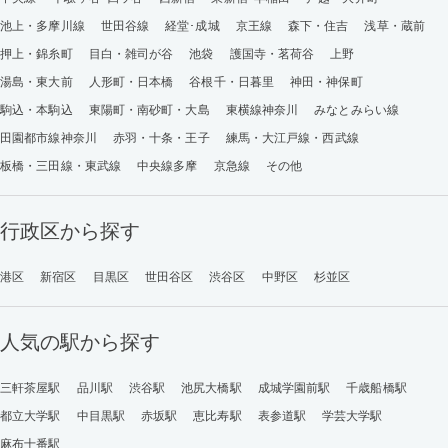
池上・多摩川線
世田谷線
経堂･成城
京王線
森下・住吉
浅草・蔵前
押上・錦糸町
目白・雑司が谷
池袋
護国寺・茗荷谷
上野
湯島・東大前
人形町・日本橋
谷根千・日暮里
神田・神保町
駒込・本駒込
東陽町・南砂町・大島
東横線神奈川
みなとみらい線
田園都市線神奈川
赤羽・十条・王子
練馬・大江戸線・西武線
板橋・三田線・東武線
中央線多摩
京急線
その他
行政区から探す
港区
新宿区
目黒区
世田谷区
渋谷区
中野区
杉並区
人気の駅から探す
三軒茶屋駅
品川駅
渋谷駅
池尻大橋駅
成城学園前駅
千歳船橋駅
都立大学駅
中目黒駅
赤坂駅
恵比寿駅
表参道駅
学芸大学駅
麻布十番駅