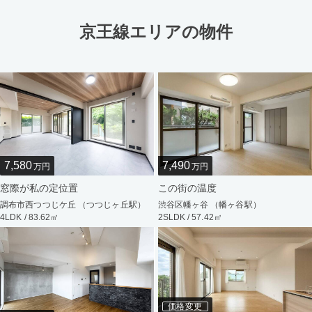
京王線エリアの物件
7,580
7,490
万円
万円
窓際が私の定位置
この街の温度
調布市西つつじケ丘 （つつじヶ丘駅）
渋谷区幡ヶ谷 （幡ヶ谷駅）
4LDK / 83.62㎡
2SLDK / 57.42㎡
価格変更