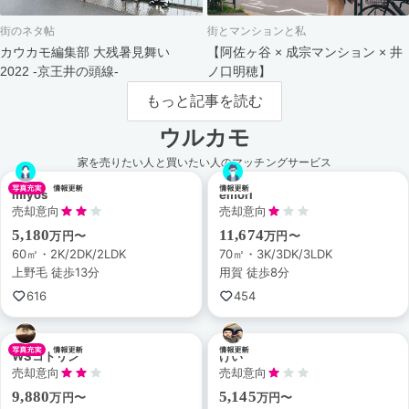
街のネタ帖
街とマンションと私
カウカモ編集部 大残暑見舞い
【阿佐ヶ谷 × 成宗マンション × 井
2022 -京王井の頭線-
ノ口明穂】
もっと記事を読む
ウルカモ
家を売りたい人と買いたい人のマッチングサービス
miyos
emori
売却意向
売却意向
5,180
11,674
万円〜
万円〜
60㎡・2K/2DK/2LDK
70㎡・3K/3DK/3LDK
上野毛 徒歩13分
用賀 徒歩8分
616
454
WSコトリン
けい
売却意向
売却意向
9,880
5,145
万円〜
万円〜