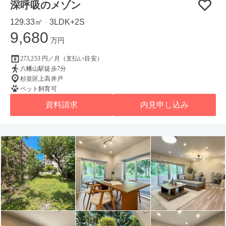
深呼吸のメゾン
129.33㎡
3LDK+2S
・
9,680
万円
273,253 円／月（支払い目安）
八幡山駅徒歩7分
杉並区上高井戸
ペット飼育可
資料請求
内見申し込み