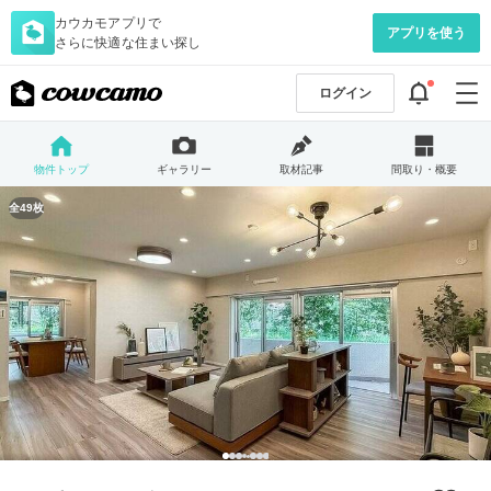
カウカモアプリで
アプリを使う
さらに快適な住まい探し
ログイン
物件トップ
ギャラリー
取材記事
間取り・概要
全49枚