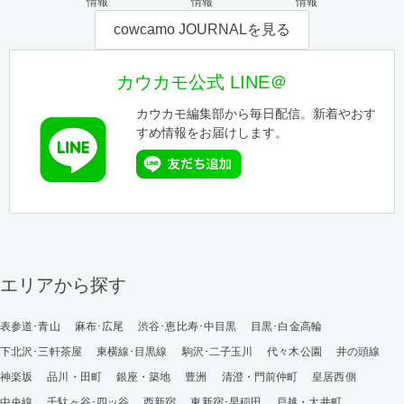
情報
情報
情報
cowcamo JOURNALを見る
カウカモ公式 LINE＠
カウカモ編集部から毎日配信。新着やおす
すめ情報をお届けします。
エリアから探す
表参道･青山
麻布･広尾
渋谷･恵比寿･中目黒
目黒･白金高輪
下北沢･三軒茶屋
東横線･目黒線
駒沢･二子玉川
代々木公園
井の頭線
神楽坂
品川・田町
銀座・築地
豊洲
清澄・門前仲町
皇居西側
中央線
千駄ヶ谷･四ッ谷
西新宿
東新宿･早稲田
戸越・大井町