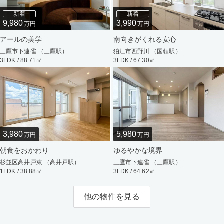
新着
新着
9,980
3,990
万円
万円
アールの美学
南向きがくれる安心
三鷹市下連雀 （三鷹駅）
狛江市西野川 （国領駅）
3LDK / 88.71㎡
3LDK / 67.30㎡
3,980
5,980
万円
万円
朝食をおかわり
ゆるやかな境界
杉並区高井戸東 （高井戸駅）
三鷹市下連雀 （三鷹駅）
1LDK / 38.88㎡
3LDK / 64.62㎡
他の物件を見る