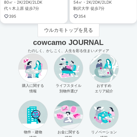
80㎡・2K/2DK/2LDK
54㎡・2K/2DK/2LDK
代々木上原 徒歩7分
駒沢大学 徒歩7分
395
354
ウルカモトップを見る
cowcamo JOURNAL
たのしく、かしこく、人生を彩る住まいメディア
購入に関する
ライフスタイル
おすすめ
情報
別物件選び
エリア紹介
物件・建物
お金に関する
リノベーション