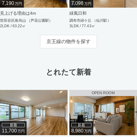
7,190
7,098
万円
万円
見上げる理由は4m
緑風日和
世田谷区南烏山 （芦花公園駅）
調布市緑ケ丘 （仙川駅）
2LDK / 63.22㎡
3LDK / 77.43㎡
京王線の物件を探す
とれたて新着
OPEN ROOM
新着
新着
11,700
8,980
万円
万円