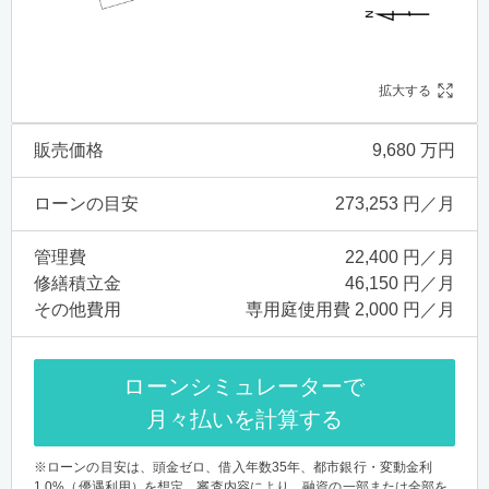
拡大する
販売価格
9,680 万円
ローンの目安
273,253 円／月
管理費
22,400 円／月
修繕積立金
46,150 円／月
その他費用
専用庭使用費 2,000 円／月
ローンシミュレーターで
月々払いを計算する
※ローンの目安は、頭金ゼロ、借入年数35年、都市銀行・変動金利
1.0%（優遇利用）を想定。審査内容により、融資の一部または全部を