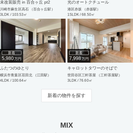
未改装販売 in 百合ヶ丘 pt2
光のオートクチュール
川崎市麻生区高石 （百合ヶ丘駅）
港区赤坂 （赤坂駅）
3LDK / 103.53㎡
1SLDK / 68.50㎡
新着
新着
5,980
7,998
万円
万円
ふたつのゆとり
キャロットタワーのそばで
横浜市青葉区荏田北 （江田駅）
世田谷区三軒茶屋 （三軒茶屋駅）
4LDK / 100.64㎡
3LDK / 76.60㎡
新着の物件を探す
MIX