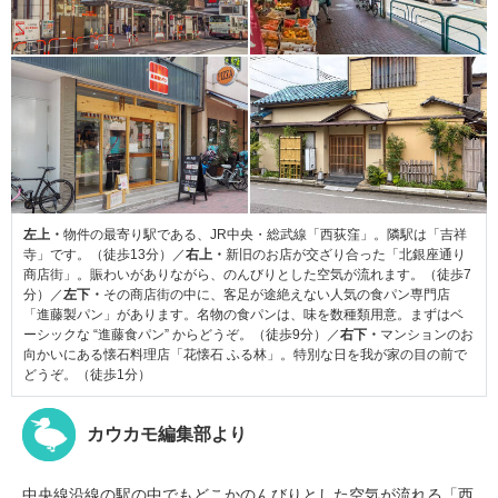
左上・
物件の最寄り駅である、JR中央・総武線「西荻窪」。隣駅は「吉祥
寺」です。（徒歩13分）／
右上・
新旧のお店が交ざり合った「北銀座通り
商店街」。賑わいがありながら、のんびりとした空気が流れます。（徒歩7
分）／
左下・
その商店街の中に、客足が途絶えない人気の食パン専門店
「進藤製パン」があります。名物の食パンは、味を数種類用意。まずはベ
ーシックな “進藤食パン” からどうぞ。（徒歩9分）／
右下・
マンションのお
向かいにある懐石料理店「花懐石 ふる林」。特別な日を我が家の目の前で
どうぞ。（徒歩1分）
カウカモ編集部より
中央線沿線の駅の中でもどこかのんびりとした空気が流れる「西