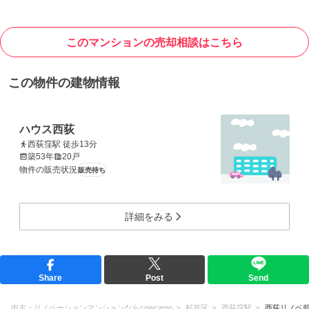
このマンションの売却相談はこちら
この物件の建物情報
ハウス西荻
西荻窪駅 徒歩13分
築53年
20戸
物件の販売状況
販売待ち
詳細をみる
Share
Post
Send
中古・リノベーションマンションならcowcamo
杉並区
西荻窪駅
西荻リノベ