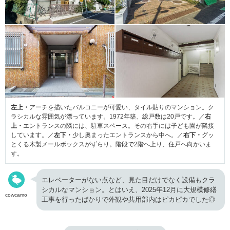
左上・
アーチを描いたバルコニーが可愛い、タイル貼りのマンション。ク
ラシカルな雰囲気が漂っています。1972年築、総戸数は20戸です。／
右
上・
エントランスの隣には、駐車スペース。その右手には子ども園が隣接
しています。／
左下・
少し奥まったエントランスから中へ。／
右下・
グッ
とくる木製メールボックスがずらり。階段で2階へ上り、住戸へ向かいま
す。
エレベーターがない点など、見た目だけでなく設備もクラ
シカルなマンション。とはいえ、2025年12月に大規模修繕
cowcamo
工事を行ったばかりで外観や共用部内はピカピカでした◎