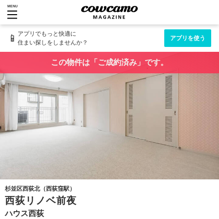
MENU
アプリでもっと快適に
📱
アプリを使う
住まい探しをしませんか？
この物件は「ご成約済み」です。
杉並区西荻北（西荻窪駅）
西荻リノベ前夜
ハウス西荻