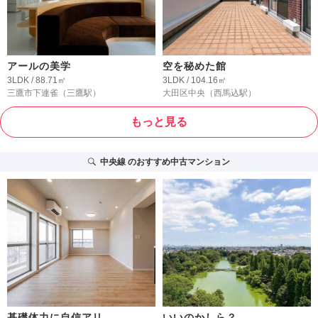
アールの美学
空を秘めた館
3LDK / 88.71㎡
3LDK / 104.16㎡
三鷹市下連雀
（三鷹駅）
大田区中央
（西馬込駅）
もっと見る
中央線
のおすすめ中古マンション
基礎体力に自信アリ
いいのかしら？