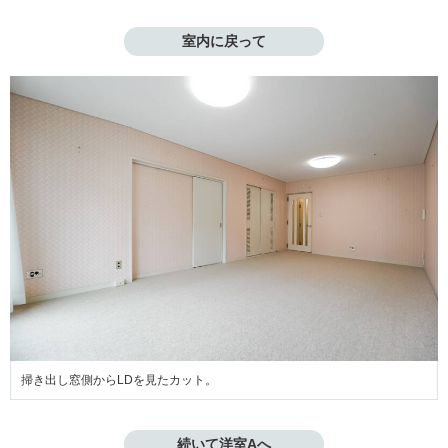
室内に戻って
掃き出し窓側からLDを見たカット。
続いて洋室Aへ