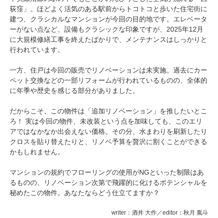
荻窪」。ほどよく活気のある駅前からトコトコと歩いた住宅街に
建つ、クラシカルなマンションが今回の目的地です。エレベータ
ーがない点など、設備もクラシックな印象ですが、2025年12月
に大規模修繕工事を終えたばかりで、メンテナンスはしっかりと
行われています。
一方、住戸は今回の販売でリノベーションは未実施。過去にカー
ペット交換などの一部リフォームが行われているものの、全体的
に年季や歴史を感じる部分がありました。
だからこそ、この物件は「追加リノベーション」を推したいとこ
ろ！ 実は今回の物件、未改装という点を加味しても、このエリ
アではなかなか出会えない価格。その分、水まわりを刷新したり
クロスを貼り替えたりと、リノベ予算を贅沢に割くことができる
かもしれません。
マンションの規約でフローリングの使用がNGといった制限はあ
るものの、リノベーション次第で飛躍的に化けるポテンシャルを
秘めたこの物件。あなたならどう仕立てますか？
writer：酒井 大作／editor：秋月 胤斗