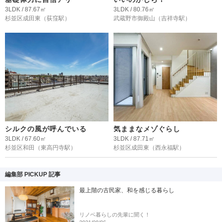
3LDK / 87.67㎡
3LDK / 80.76㎡
杉並区成田東
（荻窪駅）
武蔵野市御殿山
（吉祥寺駅）
シルクの風が呼んでいる
気ままなメゾぐらし
3LDK / 67.60㎡
3LDK / 87.71㎡
杉並区和田
（東高円寺駅）
杉並区成田東
（西永福駅）
編集部 PICKUP 記事
最上階の古民家、和を感じる暮らし
リノベ暮らしの先輩に聞く！