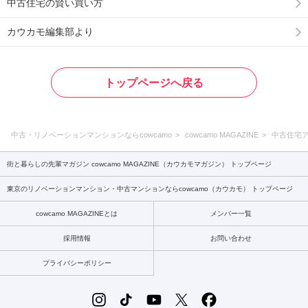
中古住宅の賢い買い方
カウカモ編集部より
トップページへ戻る
中古・リノベーションマンションならcowcamo
cowcamo MAGAZINE
中古住宅
街と暮らしの先輩マガジン cowcamo MAGAZINE（カウカモマガジン） トップページ
東京のリノベーションマンション・中古マンションならcowcamo（カウカモ） トップページ
cowcamo MAGAZINEとは
メンバー一覧
採用情報
お問い合わせ
プライバシーポリシー