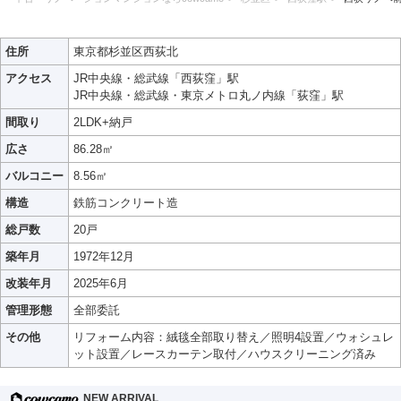
住所
東京都杉並区西荻北
アクセス
JR中央線・総武線「西荻窪」駅
JR中央線・総武線・東京メトロ丸ノ内線「荻窪」駅
間取り
2LDK+納戸
広さ
86.28㎡
バルコニー
8.56㎡
構造
鉄筋コンクリート造
総戸数
20戸
築年月
1972年12月
改装年月
2025年6月
管理形態
全部委託
その他
リフォーム内容：絨毯全部取り替え／照明4設置／ウォシュレ
ット設置／レースカーテン取付／ハウスクリーニング済み
NEW ARRIVAL