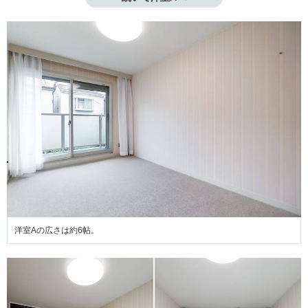
洋室Aの広さは約6帖。