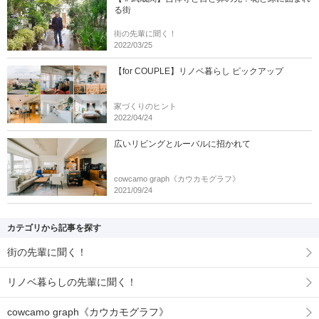
る街
街の先輩に聞く！
2022/03/25
【for COUPLE】リノベ暮らし ピックアップ
家づくりのヒント
2022/04/24
広いリビングとルーバルに招かれて
cowcamo graph《カウカモグラフ》
2021/09/24
カテゴリから記事を探す
街の先輩に聞く！
リノベ暮らしの先輩に聞く！
cowcamo graph《カウカモグラフ》