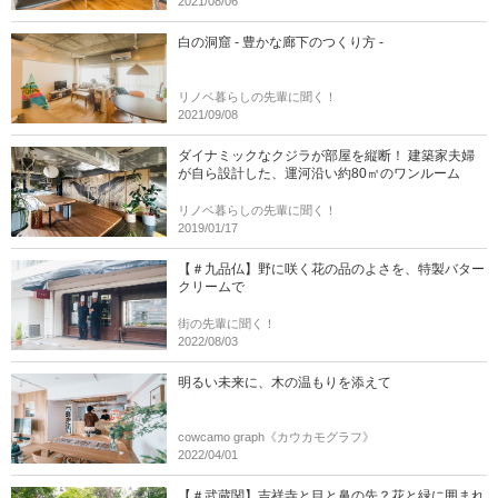
2021/08/06
白の洞窟 - 豊かな廊下のつくり方 -
リノベ暮らしの先輩に聞く！
2021/09/08
ダイナミックなクジラが部屋を縦断！ 建築家夫婦
が自ら設計した、運河沿い約80㎡のワンルーム
リノベ暮らしの先輩に聞く！
2019/01/17
【＃九品仏】野に咲く花の品のよさを、特製バター
クリームで
街の先輩に聞く！
2022/08/03
明るい未来に、木の温もりを添えて
cowcamo graph《カウカモグラフ》
2022/04/01
【＃武蔵関】吉祥寺と目と鼻の先？花と緑に囲まれ