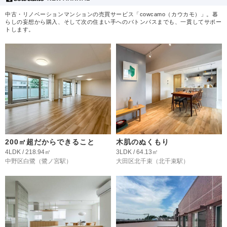
中古・リノベーションマンションの売買サービス「cowcamo（カウカモ）」。暮
らしの妄想から購入、そして次の住まい手へのバトンパスまでも、一貫してサポー
トします。
200㎡超だからできること
木肌のぬくもり
4LDK / 218.94㎡
3LDK / 64.13㎡
中野区白鷺
（鷺ノ宮駅）
大田区北千束
（北千束駅）