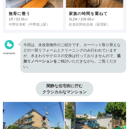
無骨に整う
家族の時間を重ねて
1R / 33.56㎡
3LDK / 109.99㎡
中野区本町
（中野坂上駅）
杉並区阿佐谷南
（荻窪駅）
今回は、未改装物件のご紹介です。カーペット取り替えな
どの一部リフォームとクリーニングのみ行われています
cowcamo
が、水まわりやクロスの交換は行っておりませんので、
追
加リノベーションを
ご検討いただきながら、ご覧くださ
い。
閑静な住宅街に佇む

クラシカルなマンション