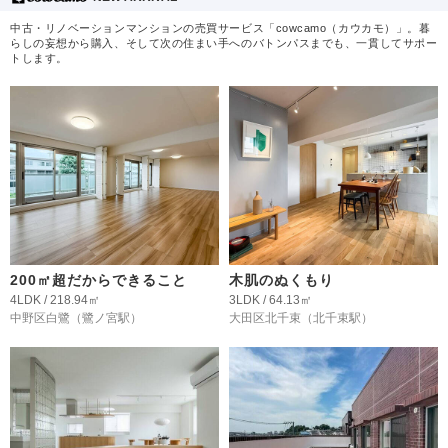
中古・リノベーションマンションの売買サービス「cowcamo（カウカモ）」。暮
らしの妄想から購入、そして次の住まい手へのバトンパスまでも、一貫してサポー
トします。
200㎡超だからできること
木肌のぬくもり
4LDK / 218.94㎡
3LDK / 64.13㎡
中野区白鷺
（鷺ノ宮駅）
大田区北千束
（北千束駅）