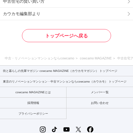
中古住宅の賢い買い方
カウカモ編集部より
トップページへ戻る
中古・リノベーションマンションならcowcamo
cowcamo MAGAZINE
中古住宅
街と暮らしの先輩マガジン cowcamo MAGAZINE（カウカモマガジン） トップページ
東京のリノベーションマンション・中古マンションならcowcamo（カウカモ） トップページ
cowcamo MAGAZINEとは
メンバー一覧
採用情報
お問い合わせ
プライバシーポリシー