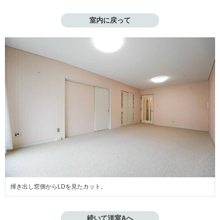
室内に戻って
掃き出し窓側からLDを見たカット。
続いて洋室Aへ