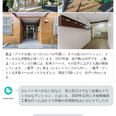
左上・
アーチを描いたバルコニーが可愛い、タイル貼りのマンション。ク
ラシカルな雰囲気が漂っています。1972年築、総戸数は20戸です。／
右
上・
エントランスの隣には、駐車スペース。その右手には子ども園が隣接
しています。／
左下・
少し奥まったエントランスから中へ。／
右下・
グッ
とくる木製メールボックスがずらり。階段で2階へ上り、住戸へ向かいま
す。
エレベーターがない点など、見た目だけでなく設備もクラ
シカルなマンション。とはいえ、2025年12月に大規模修繕
cowcamo
工事を行ったばかりで外観や共用部内はピカピカでした◎