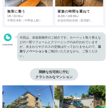
無骨に整う
家族の時間を重ねて
1R / 33.56㎡
3LDK / 109.99㎡
中野区本町
（中野坂上駅）
杉並区阿佐谷南
（荻窪駅）
今回は、未改装物件のご紹介です。カーペット取り替えな
どの一部リフォームとクリーニングのみ行われています
cowcamo
が、水まわりやクロスの交換は行っておりませんので、
追
加リノベーションを
ご検討いただきながら、ご覧くださ
い。
閑静な住宅街に佇む

クラシカルなマンション