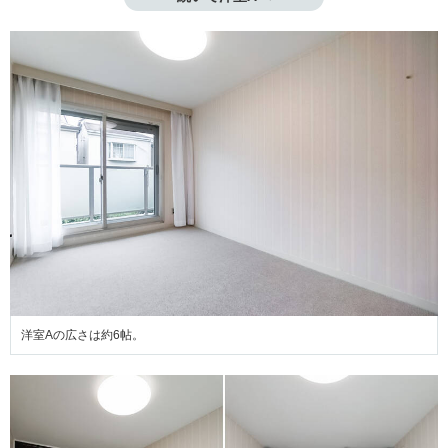
洋室Aの広さは約6帖。