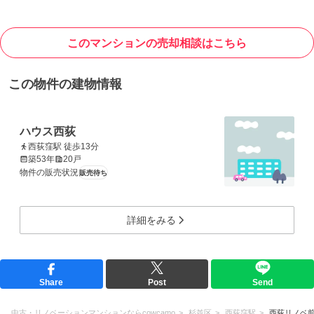
このマンションの売却相談はこちら
この物件の建物情報
ハウス西荻
西荻窪駅 徒歩13分
築53年
20戸
物件の販売状況
販売待ち
詳細をみる
Share
Post
Send
中古・リノベーションマンションならcowcamo
杉並区
西荻窪駅
西荻リノベ