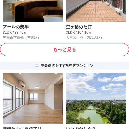
アールの美学
空を秘めた館
3LDK / 88.71㎡
3LDK / 104.16㎡
三鷹市下連雀
（三鷹駅）
大田区中央
（西馬込駅）
もっと見る
中央線
のおすすめ中古マンション
基礎体力に自信アリ
いいのかしら？