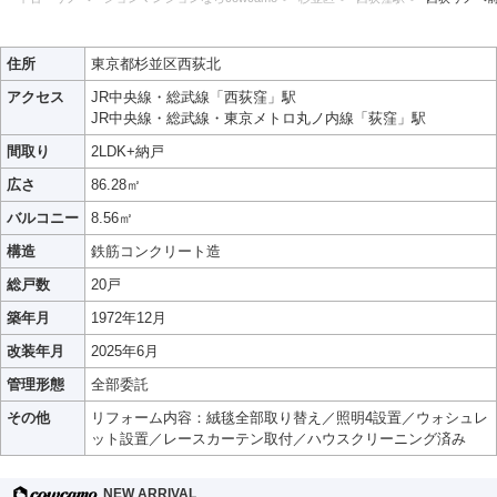
住所
東京都杉並区西荻北
アクセス
JR中央線・総武線「西荻窪」駅
JR中央線・総武線・東京メトロ丸ノ内線「荻窪」駅
間取り
2LDK+納戸
広さ
86.28㎡
バルコニー
8.56㎡
構造
鉄筋コンクリート造
総戸数
20戸
築年月
1972年12月
改装年月
2025年6月
管理形態
全部委託
その他
リフォーム内容：絨毯全部取り替え／照明4設置／ウォシュレ
ット設置／レースカーテン取付／ハウスクリーニング済み
NEW ARRIVAL