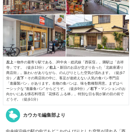
左上・
物件の最寄り駅である、JR中央・総武線「西荻窪」。隣駅は「吉祥
寺」です。（徒歩13分）／
右上・
新旧のお店が交ざり合った「北銀座通り
商店街」。賑わいがありながら、のんびりとした空気が流れます。（徒歩7
分）／
左下・
その商店街の中に、客足が途絶えない人気の食パン専門店
「進藤製パン」があります。名物の食パンは、味を数種類用意。まずはベ
ーシックな “進藤食パン” からどうぞ。（徒歩9分）／
右下・
マンションのお
向かいにある懐石料理店「花懐石 ふる林」。特別な日を我が家の目の前で
どうぞ。（徒歩1分）
カウカモ編集部より
中央線沿線の駅の中でもどこかのんびりとした空気が流れる「西