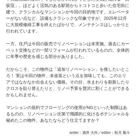
荻窪」。ほどよく活気のある駅前からトコトコと歩いた住宅街に
建つ、クラシカルなマンションが今回の目的地です。エレベータ
ーがない点など、設備もクラシックな印象ですが、2025年12月
に大規模修繕工事を終えたばかりで、メンテナンスはしっかりと
行われています。
一方、住戸は今回の販売でリノベーションは未実施。過去にカー
ペット交換などの一部リフォームが行われているものの、全体的
に年季や歴史を感じる部分がありました。
だからこそ、この物件は「追加リノベーション」を推したいとこ
ろ！ 実は今回の物件、未改装という点を加味しても、このエリ
アではなかなか出会えない価格。その分、水まわりを刷新したり
クロスを貼り替えたりと、リノベ予算を贅沢に割くことができる
かもしれません。
マンションの規約でフローリングの使用がNGといった制限はあ
るものの、リノベーション次第で飛躍的に化けるポテンシャルを
秘めたこの物件。あなたならどう仕立てますか？
writer：酒井 大作／editor：秋月 胤斗