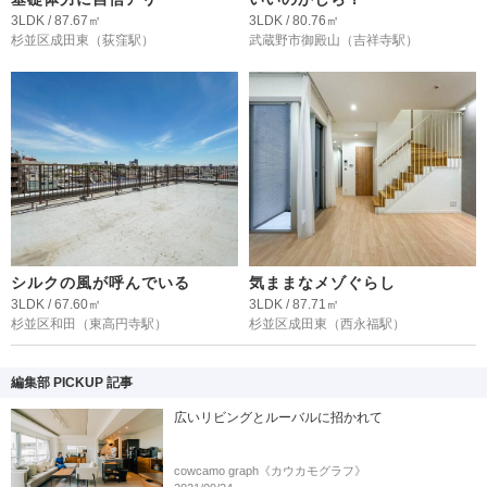
3LDK / 87.67㎡
3LDK / 80.76㎡
杉並区成田東
（荻窪駅）
武蔵野市御殿山
（吉祥寺駅）
シルクの風が呼んでいる
気ままなメゾぐらし
3LDK / 67.60㎡
3LDK / 87.71㎡
杉並区和田
（東高円寺駅）
杉並区成田東
（西永福駅）
編集部 PICKUP 記事
広いリビングとルーバルに招かれて
cowcamo graph《カウカモグラフ》