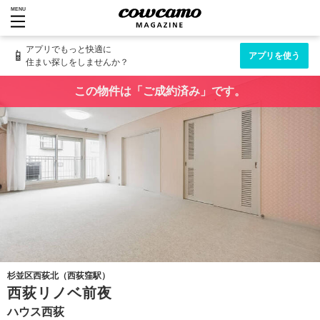
MENU
アプリでもっと快適に
📱
アプリを使う
住まい探しをしませんか？
この物件は「ご成約済み」です。
杉並区西荻北（西荻窪駅）
西荻リノベ前夜
ハウス西荻