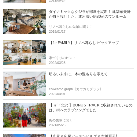
2021/09/24
ダイナミックなクジラが部屋を縦断！ 建築家夫婦
が自ら設計した、運河沿い約80㎡のワンルーム
リノベ暮らしの先輩に聞く！
2019/01/17
【for FAMILY】リノベ暮らし ピックアップ
家づくりのヒント
2022/03/23
明るい未来に、木の温もりを添えて
cowcamo graph《カウカモグラフ》
2022/04/01
【 ＃下北沢 】BONUS TRACKに収録されているの
は、街へのラブソングでした
街の先輩に聞く！
2021/05/25
【広尾 × 広尾ガーデンヒルズ × 吉川琴子】