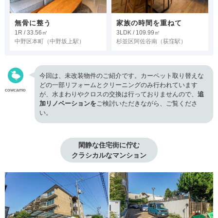
無骨に整う
家族の時間を重ねて
1R / 33.56㎡
3LDK / 109.99㎡
中野区本町
（中野坂上駅）
杉並区阿佐谷南
（荻窪駅）
今回は、未改装物件のご紹介です。カーペット取り替えな
どの一部リフォームとクリーニングのみ行われています
cowcamo
が、水まわりやクロスの交換は行っておりませんので、
追
加リノベーションを
ご検討いただきながら、ご覧くださ
い。
閑静な住宅街に佇む

クラシカルなマンション