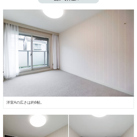
洋室Aの広さは約6帖。