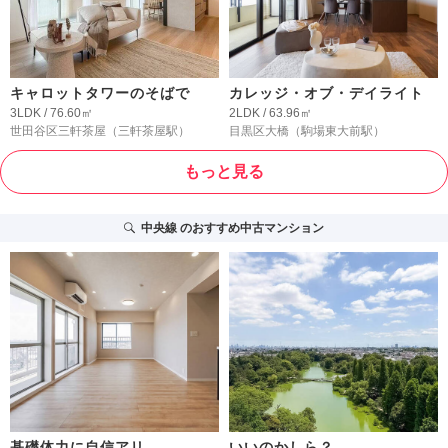
キャロットタワーのそばで
カレッジ・オブ・デイライト
3LDK / 76.60㎡
2LDK / 63.96㎡
世田谷区三軒茶屋
（三軒茶屋駅）
目黒区大橋
（駒場東大前駅）
もっと見る
中央線
のおすすめ中古マンション
基礎体力に自信アリ
いいのかしら？