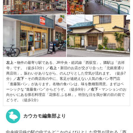
左上・
物件の最寄り駅である、JR中央・総武線「西荻窪」。隣駅は「吉祥
寺」です。（徒歩13分）／
右上・
新旧のお店が交ざり合った「北銀座通り
商店街」。賑わいがありながら、のんびりとした空気が流れます。（徒歩7
分）／
左下・
その商店街の中に、客足が途絶えない人気の食パン専門店
「進藤製パン」があります。名物の食パンは、味を数種類用意。まずはベ
ーシックな “進藤食パン” からどうぞ。（徒歩9分）／
右下・
マンションのお
向かいにある懐石料理店「花懐石 ふる林」。特別な日を我が家の目の前で
どうぞ。（徒歩1分）
カウカモ編集部より
中央線沿線の駅の中でもどこかのんびりとした空気が流れる「西