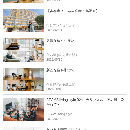
2022/03/23
【吉祥寺 × ルネ吉祥寺 × 高野舞】
街とマンションと私
2022/02/21
素敵なめぐり逢い
住み継ぎの先輩に聞く！
2021/05/13
新たな色を帯びて
住み継ぎの先輩に聞く！
2021/10/18
BEAMS living style 024 - カリフォルニアの風に吹
かれて -
BEAMS living style
2022/08/29
おうち図書館はじめました