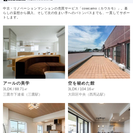
中古・リノベーションマンションの売買サービス「cowcamo（カウカモ）」。暮
らしの妄想から購入、そして次の住まい手へのバトンパスまでも、一貫してサポー
トします。
アールの美学
空を秘めた館
3LDK / 88.71㎡
3LDK / 104.16㎡
三鷹市下連雀
（三鷹駅）
大田区中央
（西馬込駅）