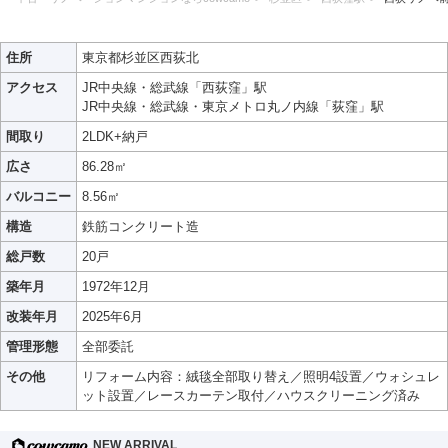
住所
東京都杉並区西荻北
アクセス
JR中央線・総武線「西荻窪」駅
JR中央線・総武線・東京メトロ丸ノ内線「荻窪」駅
間取り
2LDK+納戸
広さ
86.28㎡
バルコニー
8.56㎡
構造
鉄筋コンクリート造
総戸数
20戸
築年月
1972年12月
改装年月
2025年6月
管理形態
全部委託
その他
リフォーム内容：絨毯全部取り替え／照明4設置／ウォシュレ
ット設置／レースカーテン取付／ハウスクリーニング済み
NEW ARRIVAL