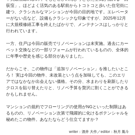
荻窪」。ほどよく活気のある駅前からトコトコと歩いた住宅街に
建つ、クラシカルなマンションが今回の目的地です。エレベータ
ーがない点など、設備もクラシックな印象ですが、2025年12月
に大規模修繕工事を終えたばかりで、メンテナンスはしっかりと
行われています。
一方、住戸は今回の販売でリノベーションは未実施。過去にカー
ペット交換などの一部リフォームが行われているものの、全体的
に年季や歴史を感じる部分がありました。
だからこそ、この物件は「追加リノベーション」を推したいとこ
ろ！ 実は今回の物件、未改装という点を加味しても、このエリ
アではなかなか出会えない価格。その分、水まわりを刷新したり
クロスを貼り替えたりと、リノベ予算を贅沢に割くことができる
かもしれません。
マンションの規約でフローリングの使用がNGといった制限はあ
るものの、リノベーション次第で飛躍的に化けるポテンシャルを
秘めたこの物件。あなたならどう仕立てますか？
writer：酒井 大作／editor：秋月 胤斗