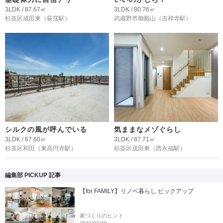
3LDK / 87.67㎡
3LDK / 80.76㎡
杉並区成田東
（荻窪駅）
武蔵野市御殿山
（吉祥寺駅）
シルクの風が呼んでいる
気ままなメゾぐらし
3LDK / 67.60㎡
3LDK / 87.71㎡
杉並区和田
（東高円寺駅）
杉並区成田東
（西永福駅）
編集部 PICKUP 記事
【for FAMILY】リノベ暮らし ピックアップ
家づくりのヒント