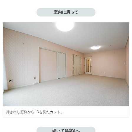
室内に戻って
掃き出し窓側からLDを見たカット。
続いて洋室Aへ