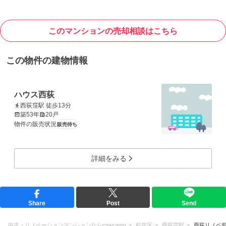
このマンションの売却相談はこちら
この物件の建物情報
ハウス西荻
西荻窪駅 徒歩13分
築53年
20戸
物件の販売状況
販売待ち
詳細をみる
Share
Post
Send
中古・リノベーションマンションならcowcamo
杉並区
西荻窪駅
西荻リノベ