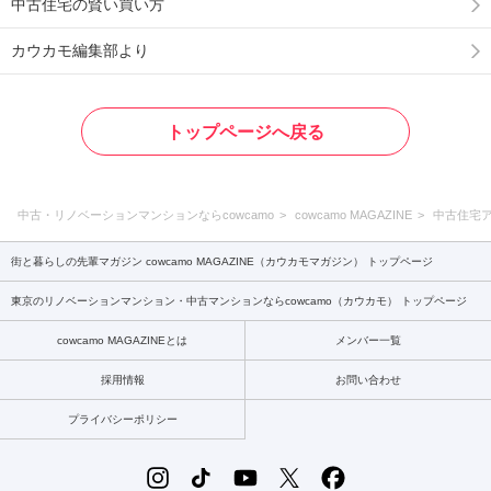
中古住宅の賢い買い方
カウカモ編集部より
トップページへ戻る
中古・リノベーションマンションならcowcamo
cowcamo MAGAZINE
中古住宅
街と暮らしの先輩マガジン cowcamo MAGAZINE（カウカモマガジン） トップページ
東京のリノベーションマンション・中古マンションならcowcamo（カウカモ） トップページ
cowcamo MAGAZINEとは
メンバー一覧
採用情報
お問い合わせ
プライバシーポリシー