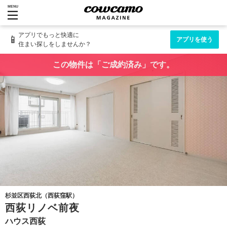
MENU
アプリでもっと快適に
📱
アプリを使う
住まい探しをしませんか？
この物件は「ご成約済み」です。
杉並区西荻北（西荻窪駅）
西荻リノベ前夜
ハウス西荻