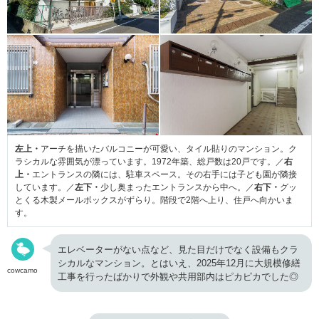
左上・
アーチを描いたバルコニーが可愛い、タイル貼りのマンション。ク
ラシカルな雰囲気が漂っています。1972年築、総戸数は20戸です。／
右
上・
エントランスの隣には、駐車スペース。その右手には子ども園が隣接
しています。／
左下・
少し奥まったエントランスから中へ。／
右下・
グッ
とくる木製メールボックスがずらり。階段で2階へ上り、住戸へ向かいま
す。
エレベーターがない点など、見た目だけでなく設備もクラ
シカルなマンション。とはいえ、2025年12月に大規模修繕
cowcamo
工事を行ったばかりで外観や共用部内はピカピカでした◎