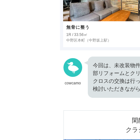
無骨に整う
1R / 33.56㎡
中野区本町
（中野坂上駅）
今回は、未改装物
部リフォームとク
クロスの交換は行
cowcamo
検討いただきなが
閑
クラ