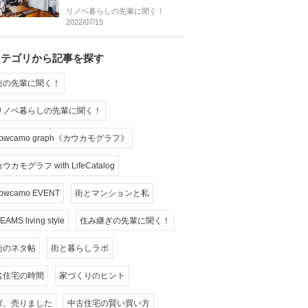
リノベ暮らしの先輩に聞く！
2022/07/15
カテゴリから記事を探す
街の先輩に聞く！
リノベ暮らしの先輩に聞く！
cowcamo graph《カウカモグラフ》
ウカモグラフ with LifeCatalog
owcamo EVENT
街とマンションと私
EAMS living style
住み継ぎの先輩に聞く！
街のネタ帖
街と暮らしラボ
名住宅の時間
家づくりのヒント
家、売りました
中古住宅の賢い買い方