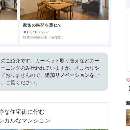
家族の時間を重ねて
3LDK / 109.99㎡
杉並区阿佐谷南
（荻窪駅）
件のご紹介です。カーペット取り替えなどの一
リーニングのみ行われていますが、水まわりや
っておりませんので、
追加リノベーションを
ご
ら、ご覧ください。
新
静な住宅街に佇む

シカルなマンション