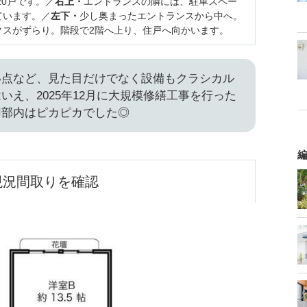
20戸です。／
右上・
エントランスの隣には、駐車スペー
ています。／
左下・
少し奥まったエントランスから中へ。
クスがずらり。階段で2階へ上り、住戸へ向かいます。
い点など、見た目だけでなく設備もクラシカル
いえ、2025年12月に大規模修繕工事を行った
用部内はピカピカでした◎
編
現況間取りを確認