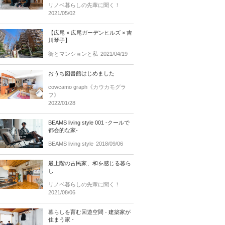
リノベ暮らしの先輩に聞く！
2021/05/02
【広尾 × 広尾ガーデンヒルズ × 吉
川琴子】
街とマンションと私
2021/04/19
おうち図書館はじめました
cowcamo graph《カウカモグラ
フ》
2022/01/28
BEAMS living style 001 -クールで
都会的な家-
BEAMS living style
2018/09/06
最上階の古民家、和を感じる暮ら
し
リノベ暮らしの先輩に聞く！
2021/08/06
暮らしを育む回遊空間 - 建築家が
住まう家 -