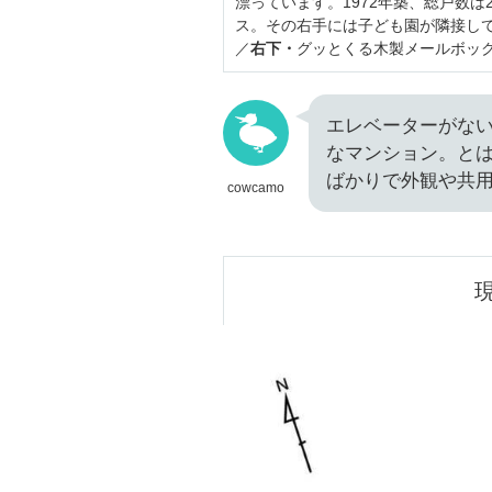
漂っています。1972年築、総戸数は
ス。その右手には子ども園が隣接し
／
右下・
グッとくる木製メールボッ
エレベーターがな
なマンション。とは
ばかりで外観や共
cowcamo