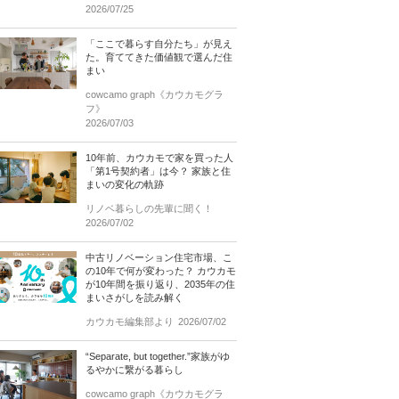
2026/07/25
「ここで暮らす自分たち」が見え
た。育ててきた価値観で選んだ住
まい
cowcamo graph《カウカモグラ
フ》
2026/07/03
10年前、カウカモで家を買った人
「第1号契約者」は今？ 家族と住
まいの変化の軌跡
リノベ暮らしの先輩に聞く！
2026/07/02
中古リノベーション住宅市場、こ
の10年で何が変わった？ カウカモ
が10年間を振り返り、2035年の住
まいさがしを読み解く
カウカモ編集部より
2026/07/02
“Separate, but together.”家族がゆ
るやかに繋がる暮らし
cowcamo graph《カウカモグラ