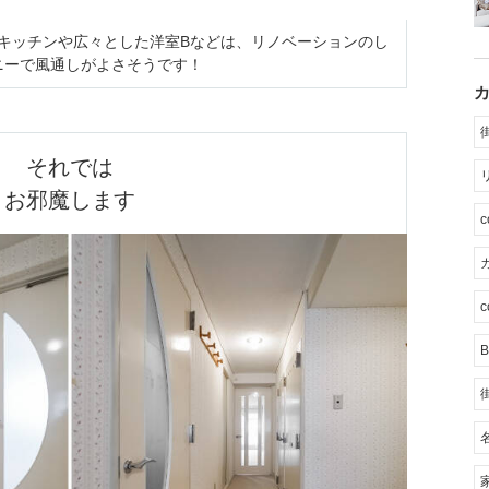
ドキッチンや広々とした洋室Bなどは、リノベーションのし
ニーで風通しがよさそうです！
それでは

お邪魔します
カ
c
B