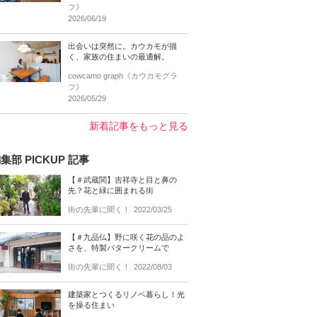
フ》
2026/06/19
出会いは突然に。カウカモが描
く、家族の住まいの最適解。
cowcamo graph《カウカモグラ
フ》
2026/05/29
新着記事をもっと見る
集部 PICKUP 記事
【＃武蔵関】吉祥寺と目と鼻の
先？花と緑に囲まれる街
街の先輩に聞く！
2022/03/25
【＃九品仏】野に咲く花の品のよ
さを、特製バタークリームで
街の先輩に聞く！
2022/08/03
建築家とつくるリノベ暮らし！光
を操る住まい