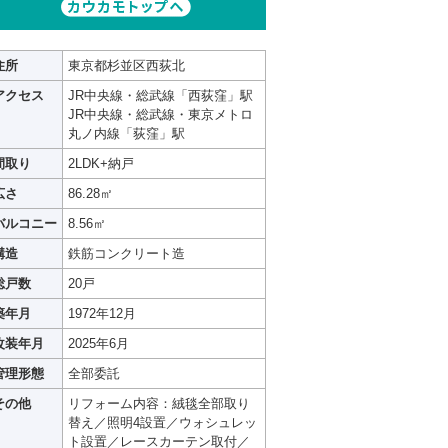
住所
東京都杉並区西荻北
アクセス
JR中央線・総武線「西荻窪」駅
JR中央線・総武線・東京メトロ
丸ノ内線「荻窪」駅
間取り
2LDK+納戸
広さ
86.28㎡
バルコニー
8.56㎡
構造
鉄筋コンクリート造
総戸数
20戸
築年月
1972年12月
改装年月
2025年6月
管理形態
全部委託
その他
リフォーム内容：絨毯全部取り
替え／照明4設置／ウォシュレッ
ト設置／レースカーテン取付／