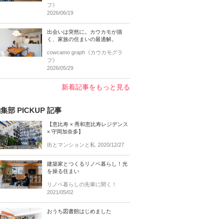
フ》
2026/06/19
出会いは突然に。カウカモが描
く、家族の住まいの最適解。
cowcamo graph《カウカモグラ
フ》
2026/05/29
新着記事をもっと見る
集部 PICKUP 記事
【恵比寿 × 秀和恵比寿レジデンス
× 守岡加奈多】
街とマンションと私
2020/12/27
建築家とつくるリノベ暮らし！光
を操る住まい
リノベ暮らしの先輩に聞く！
2021/05/02
おうち図書館はじめました