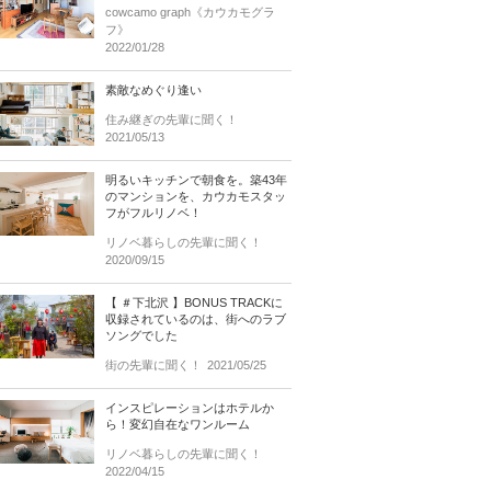
cowcamo graph《カウカモグラ
フ》
2022/01/28
素敵なめぐり逢い
住み継ぎの先輩に聞く！
2021/05/13
明るいキッチンで朝食を。築43年
のマンションを、カウカモスタッ
フがフルリノベ！
リノベ暮らしの先輩に聞く！
2020/09/15
【 ＃下北沢 】BONUS TRACKに
収録されているのは、街へのラブ
ソングでした
街の先輩に聞く！
2021/05/25
インスピレーションはホテルか
ら！変幻自在なワンルーム
リノベ暮らしの先輩に聞く！
2022/04/15