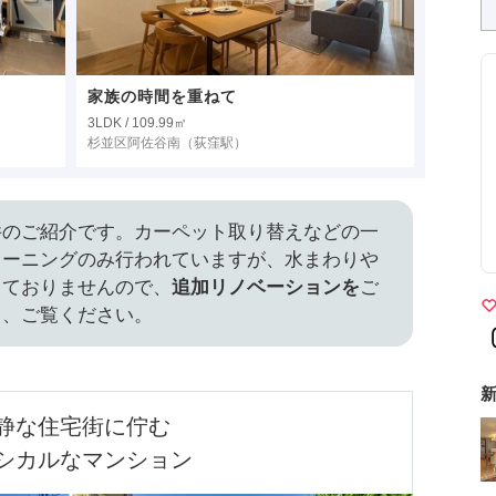
家族の時間を重ねて
3LDK / 109.99㎡
杉並区阿佐谷南
（荻窪駅）
件のご紹介です。カーペット取り替えなどの一
リーニングのみ行われていますが、水まわりや
っておりませんので、
追加リノベーションを
ご
ら、ご覧ください。
新
静な住宅街に佇む

シカルなマンション