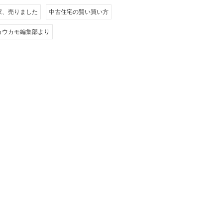
家、売りました
中古住宅の賢い買い方
カウカモ編集部より