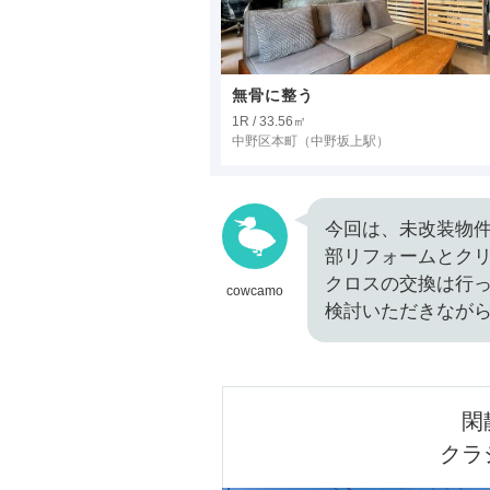
無骨に整う
1R / 33.56㎡
中野区本町
（中野坂上駅）
今回は、未改装物
部リフォームとク
クロスの交換は行
cowcamo
検討いただきなが
閑
クラ