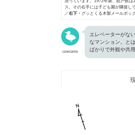
漂っています。1972年築、総戸数は
ス。その右手には子ども園が隣接し
／
右下・
グッとくる木製メールボッ
エレベーターがな
なマンション。とは
ばかりで外観や共
cowcamo