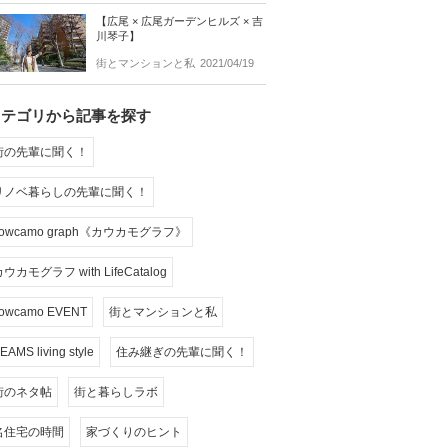
【広尾 × 広尾ガーデンヒルズ × 吉
川琴子】
街とマンションと私
2021/04/19
カテゴリから記事を探す
街の先輩に聞く！
リノベ暮らしの先輩に聞く！
cowcamo graph《カウカモグラフ》
ウカモグラフ with LifeCatalog
owcamo EVENT
街とマンションと私
EAMS living style
住み継ぎの先輩に聞く！
街のネタ帖
街と暮らしラボ
名住宅の時間
家づくりのヒント