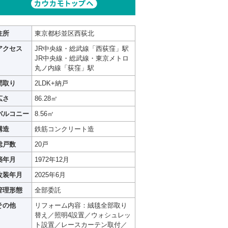
住所
東京都杉並区西荻北
アクセス
JR中央線・総武線「西荻窪」駅
JR中央線・総武線・東京メトロ
丸ノ内線「荻窪」駅
間取り
2LDK+納戸
広さ
86.28㎡
バルコニー
8.56㎡
構造
鉄筋コンクリート造
総戸数
20戸
築年月
1972年12月
改装年月
2025年6月
管理形態
全部委託
その他
リフォーム内容：絨毯全部取り
替え／照明4設置／ウォシュレッ
ト設置／レースカーテン取付／