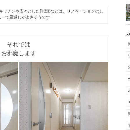
ドキッチンや広々とした洋室Bなどは、リノベーションのし
ニーで風通しがよさそうです！
それでは

お邪魔します
カ
c
B