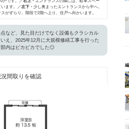
20戸です。／
右上・
エントランスの隣には、駐車スペー
ています。／
左下・
少し奥まったエントランスから中へ。
クスがずらり。階段で2階へ上り、住戸へ向かいます。
い点など、見た目だけでなく設備もクラシカル
いえ、2025年12月に大規模修繕工事を行った
用部内はピカピカでした◎
編
現況間取りを確認