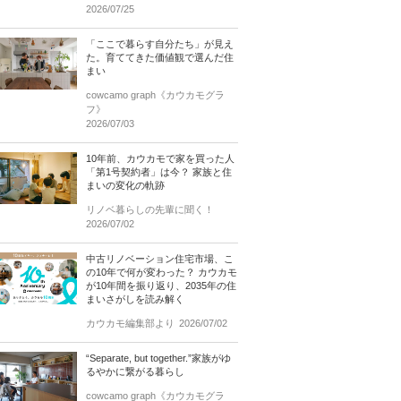
2026/07/25
「ここで暮らす自分たち」が見え
た。育ててきた価値観で選んだ住
まい
cowcamo graph《カウカモグラ
フ》
2026/07/03
10年前、カウカモで家を買った人
「第1号契約者」は今？ 家族と住
まいの変化の軌跡
リノベ暮らしの先輩に聞く！
2026/07/02
中古リノベーション住宅市場、こ
の10年で何が変わった？ カウカモ
が10年間を振り返り、2035年の住
まいさがしを読み解く
カウカモ編集部より
2026/07/02
“Separate, but together.”家族がゆ
るやかに繋がる暮らし
cowcamo graph《カウカモグラ