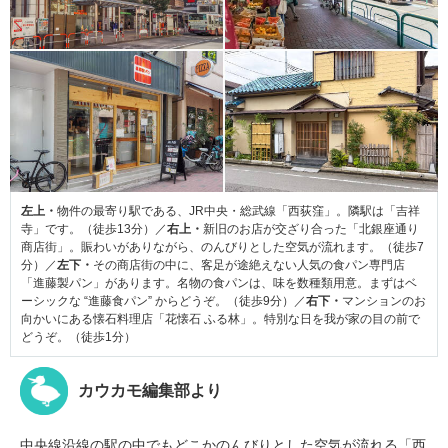
左上・
物件の最寄り駅である、JR中央・総武線「西荻窪」。隣駅は「吉祥
寺」です。（徒歩13分）／
右上・
新旧のお店が交ざり合った「北銀座通り
商店街」。賑わいがありながら、のんびりとした空気が流れます。（徒歩7
分）／
左下・
その商店街の中に、客足が途絶えない人気の食パン専門店
「進藤製パン」があります。名物の食パンは、味を数種類用意。まずはベ
ーシックな “進藤食パン” からどうぞ。（徒歩9分）／
右下・
マンションのお
向かいにある懐石料理店「花懐石 ふる林」。特別な日を我が家の目の前で
どうぞ。（徒歩1分）
カウカモ編集部より
中央線沿線の駅の中でもどこかのんびりとした空気が流れる「西