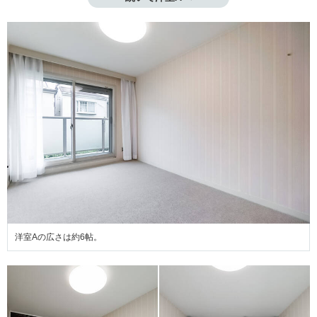
洋室Aの広さは約6帖。