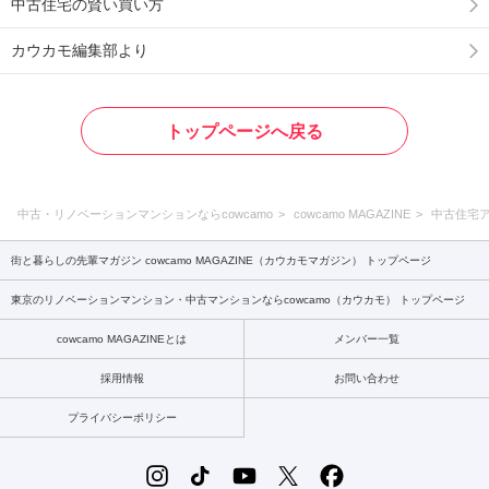
中古住宅の賢い買い方
カウカモ編集部より
トップページへ戻る
中古・リノベーションマンションならcowcamo
cowcamo MAGAZINE
中古住宅
街と暮らしの先輩マガジン cowcamo MAGAZINE（カウカモマガジン） トップページ
東京のリノベーションマンション・中古マンションならcowcamo（カウカモ） トップページ
cowcamo MAGAZINEとは
メンバー一覧
採用情報
お問い合わせ
プライバシーポリシー