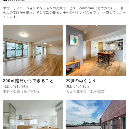
中古・リノベーションマンションの売買サービス「cowcamo（カウカモ）」。暮
らしの妄想から購入、そして次の住まい手へのバトンパスまでも、一貫してサポー
トします。
200㎡超だからできること
木肌のぬくもり
4LDK / 218.94㎡
3LDK / 64.13㎡
中野区白鷺
（鷺ノ宮駅）
大田区北千束
（北千束駅）