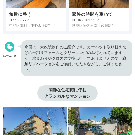
無骨に整う
家族の時間を重ねて
1R / 33.56㎡
3LDK / 109.99㎡
中野区本町
（中野坂上駅）
杉並区阿佐谷南
（荻窪駅）
今回は、未改装物件のご紹介です。カーペット取り替えな
どの一部リフォームとクリーニングのみ行われています
cowcamo
が、水まわりやクロスの交換は行っておりませんので、
追
加リノベーションを
ご検討いただきながら、ご覧くださ
い。
閑静な住宅街に佇む

クラシカルなマンション