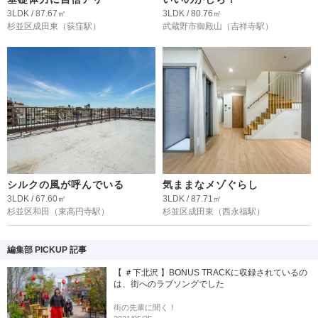
3LDK / 87.67㎡
3LDK / 80.76㎡
杉並区成田東
（荻窪駅）
武蔵野市御殿山
（吉祥寺駅）
シルクの風が呼んでいる
気ままなメゾぐらし
3LDK / 67.60㎡
3LDK / 87.71㎡
杉並区和田
（東高円寺駅）
杉並区成田東
（西永福駅）
編集部 PICKUP 記事
【 ＃下北沢 】BONUS TRACKに収録されているの
は、街へのラブソングでした
街の先輩に聞く！