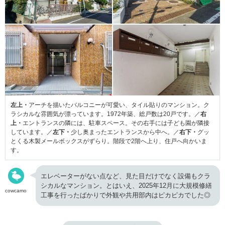
左上・
アーチを描いたバルコニーが可愛い、タイル貼りのマンション。ク
ラシカルな雰囲気が漂っています。1972年築、総戸数は20戸です。／
右
上・
エントランスの隣には、駐車スペース。その右手には子ども園が隣接
しています。／
左下・
少し奥まったエントランスから中へ。／
右下・
グッ
とくる木製メールボックスがずらり。階段で2階へ上り、住戸へ向かいま
す。
エレベーターがない点など、見た目だけでなく設備もクラ
シカルなマンション。とはいえ、2025年12月に大規模修繕
cowcamo
工事を行ったばかりで外観や共用部内はピカピカでした◎