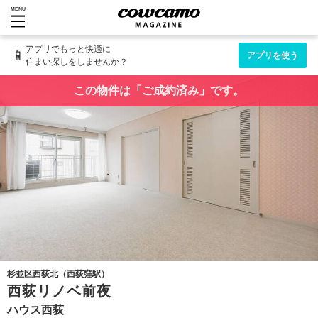
MENU
アプリでもっと快適に
📱
アプリを使う
住まい探しをしませんか？
この物件は「ご成約済み」です。
杉並区西荻北（西荻窪駅）
西荻リノベ前夜
ハウス西荻