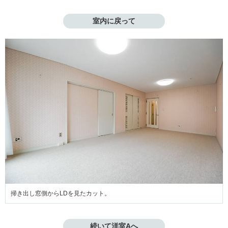
室内に戻って
掃き出し窓側からLDを見たカット。
続いて洋室Aへ