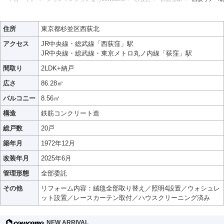
住所
東京都杉並区西荻北
アクセス
JR中央線・総武線「西荻窪」駅
JR中央線・総武線・東京メトロ丸ノ内線「荻窪」駅
間取り
2LDK+納戸
広さ
86.28㎡
バルコニー
8.56㎡
構造
鉄筋コンクリート造
総戸数
20戸
築年月
1972年12月
改装年月
2025年6月
管理形態
全部委託
その他
リフォーム内容：絨毯全部取り替え／照明4設置／ウォシュレ
ット設置／レースカーテン取付／ハウスクリーニング済み
NEW ARRIVAL