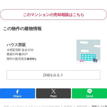
このマンションの売却相談はこちら
この物件の建物情報
ハウス西荻
西荻窪駅 徒歩13分
築53年
20戸
物件の販売状況
販売待ち
詳細をみる
Share
Post
Send
中古・リノベーションマンションならcowcamo
杉並区
西荻窪駅
西荻リノベ