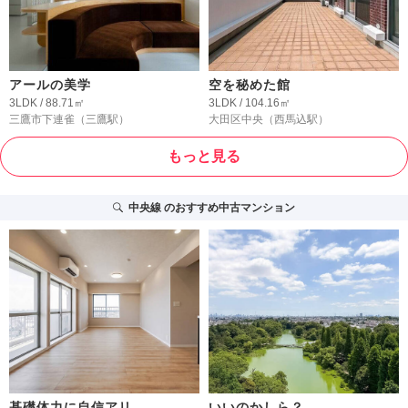
アールの美学
空を秘めた館
3LDK / 88.71㎡
3LDK / 104.16㎡
三鷹市下連雀
（三鷹駅）
大田区中央
（西馬込駅）
もっと見る
中央線
のおすすめ中古マンション
基礎体力に自信アリ
いいのかしら？