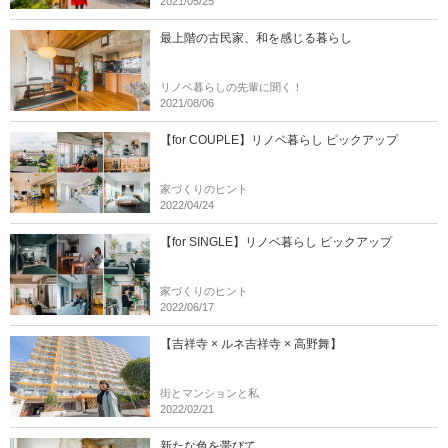
2021/05/25
最上階の古民家、和を感じる暮らし
リノベ暮らしの先輩に聞く！
2021/08/06
【for COUPLE】リノベ暮らし ピックアップ
家づくりのヒント
2022/04/24
【for SINGLE】リノベ暮らし ピックアップ
家づくりのヒント
2022/06/17
【吉祥寺 × ルネ吉祥寺 × 高野舞】
街とマンションと私
2022/02/21
新たな色を帯びて