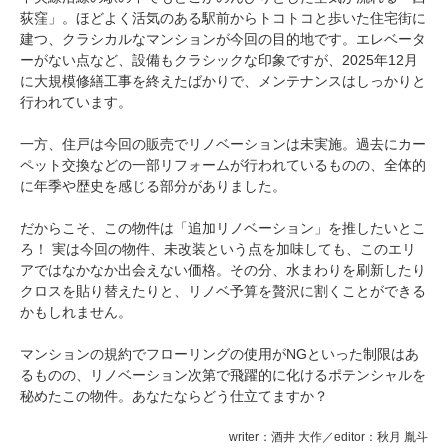
荻窪」。ほどよく活気のある駅前からトコトコと歩いた住宅街に
建つ、クラシカルなマンションが今回の目的地です。エレベータ
ーがない点など、設備もクラシックな印象ですが、2025年12月
に大規模修繕工事を終えたばかりで、メンテナンスはしっかりと
行われています。
一方、住戸は今回の販売でリノベーションは未実施。過去にカー
ペット交換などの一部リフォームが行われているものの、全体的
に年季や歴史を感じる部分がありました。
だからこそ、この物件は「追加リノベーション」を推したいとこ
ろ！ 実は今回の物件、未改装という点を加味しても、このエリ
アではなかなか出会えない価格。その分、水まわりを刷新したり
クロスを貼り替えたりと、リノベ予算を贅沢に割くことができる
かもしれません。
マンションの規約でフローリングの使用がNGといった制限はあ
るものの、リノベーション次第で飛躍的に化けるポテンシャルを
秘めたこの物件。あなたならどう仕立てますか？
writer：酒井 大作／editor：秋月 胤斗