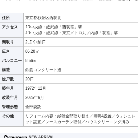
住所
東京都杉並区西荻北
アクセス
JR中央線・総武線「西荻窪」駅
JR中央線・総武線・東京メトロ丸ノ内線「荻窪」駅
間取り
2LDK+納戸
広さ
86.28㎡
バルコニー
8.56㎡
構造
鉄筋コンクリート造
総戸数
20戸
築年月
1972年12月
改装年月
2025年6月
管理形態
全部委託
その他
リフォーム内容：絨毯全部取り替え／照明4設置／ウォシュレ
ット設置／レースカーテン取付／ハウスクリーニング済み
NEW ARRIVAL