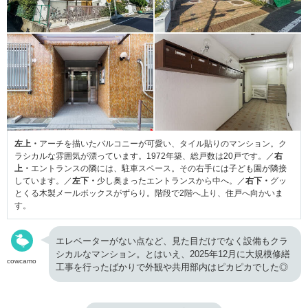
左上・
アーチを描いたバルコニーが可愛い、タイル貼りのマンション。ク
ラシカルな雰囲気が漂っています。1972年築、総戸数は20戸です。／
右
上・
エントランスの隣には、駐車スペース。その右手には子ども園が隣接
しています。／
左下・
少し奥まったエントランスから中へ。／
右下・
グッ
とくる木製メールボックスがずらり。階段で2階へ上り、住戸へ向かいま
す。
エレベーターがない点など、見た目だけでなく設備もクラ
シカルなマンション。とはいえ、2025年12月に大規模修繕
cowcamo
工事を行ったばかりで外観や共用部内はピカピカでした◎