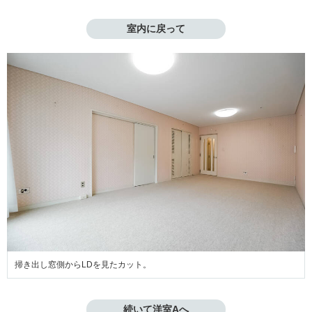
室内に戻って
掃き出し窓側からLDを見たカット。
続いて洋室Aへ