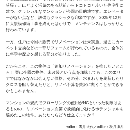
荻窪」。ほどよく活気のある駅前からトコトコと歩いた住宅街に
建つ、クラシカルなマンションが今回の目的地です。エレベータ
ーがない点など、設備もクラシックな印象ですが、2025年12月
に大規模修繕工事を終えたばかりで、メンテナンスはしっかりと
行われています。
一方、住戸は今回の販売でリノベーションは未実施。過去にカー
ペット交換などの一部リフォームが行われているものの、全体的
に年季や歴史を感じる部分がありました。
だからこそ、この物件は「追加リノベーション」を推したいとこ
ろ！ 実は今回の物件、未改装という点を加味しても、このエリ
アではなかなか出会えない価格。その分、水まわりを刷新したり
クロスを貼り替えたりと、リノベ予算を贅沢に割くことができる
かもしれません。
マンションの規約でフローリングの使用がNGといった制限はあ
るものの、リノベーション次第で飛躍的に化けるポテンシャルを
秘めたこの物件。あなたならどう仕立てますか？
writer：酒井 大作／editor：秋月 胤斗