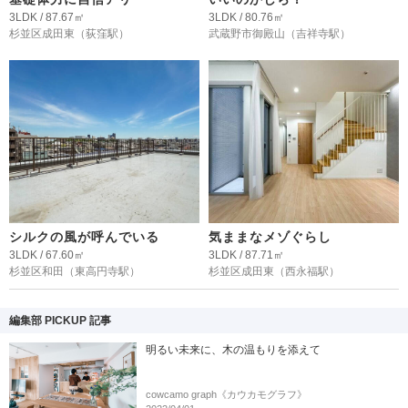
3LDK / 87.67㎡
3LDK / 80.76㎡
杉並区成田東
（荻窪駅）
武蔵野市御殿山
（吉祥寺駅）
シルクの風が呼んでいる
気ままなメゾぐらし
3LDK / 67.60㎡
3LDK / 87.71㎡
杉並区和田
（東高円寺駅）
杉並区成田東
（西永福駅）
編集部 PICKUP 記事
明るい未来に、木の温もりを添えて
cowcamo graph《カウカモグラフ》