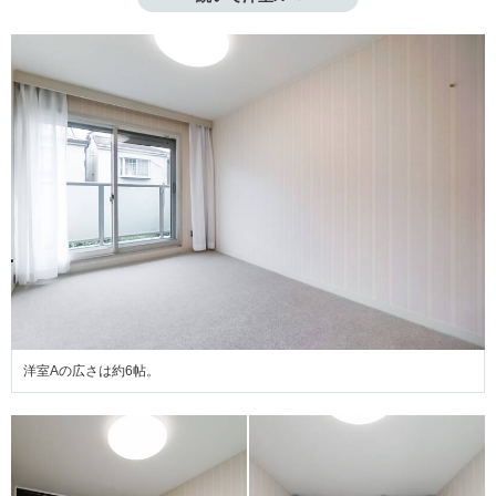
洋室Aの広さは約6帖。