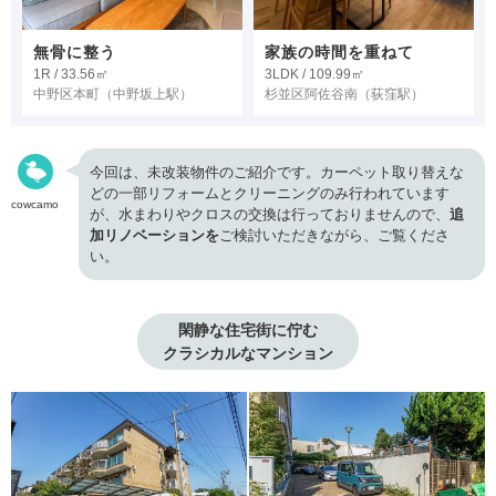
無骨に整う
家族の時間を重ねて
1R / 33.56㎡
3LDK / 109.99㎡
中野区本町
（中野坂上駅）
杉並区阿佐谷南
（荻窪駅）
今回は、未改装物件のご紹介です。カーペット取り替えな
どの一部リフォームとクリーニングのみ行われています
cowcamo
が、水まわりやクロスの交換は行っておりませんので、
追
加リノベーションを
ご検討いただきながら、ご覧くださ
い。
閑静な住宅街に佇む

クラシカルなマンション