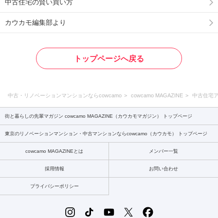
中古住宅の賢い買い方
カウカモ編集部より
トップページへ戻る
中古・リノベーションマンションならcowcamo
cowcamo MAGAZINE
中古住宅
街と暮らしの先輩マガジン cowcamo MAGAZINE（カウカモマガジン） トップページ
東京のリノベーションマンション・中古マンションならcowcamo（カウカモ） トップページ
cowcamo MAGAZINEとは
メンバー一覧
採用情報
お問い合わせ
プライバシーポリシー