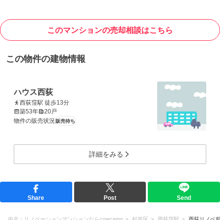
このマンションの売却相談はこちら
この物件の建物情報
ハウス西荻
西荻窪駅 徒歩13分
築53年
20戸
物件の販売状況
販売待ち
詳細をみる
Share
Post
Send
中古・リノベーションマンションならcowcamo
杉並区
西荻窪駅
西荻リノベ