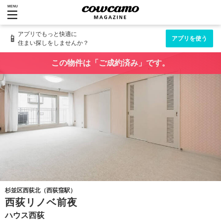
MENU
アプリでもっと快適に
📱
アプリを使う
住まい探しをしませんか？
この物件は「ご成約済み」です。
杉並区西荻北（西荻窪駅）
西荻リノベ前夜
ハウス西荻