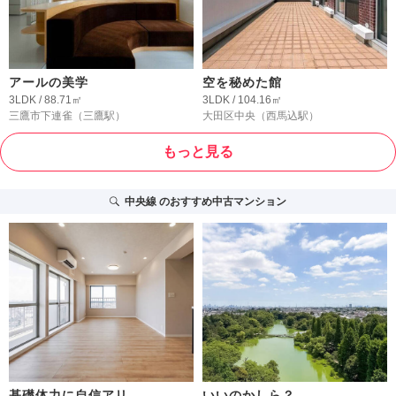
アールの美学
空を秘めた館
3LDK / 88.71㎡
3LDK / 104.16㎡
三鷹市下連雀
（三鷹駅）
大田区中央
（西馬込駅）
もっと見る
中央線
のおすすめ中古マンション
基礎体力に自信アリ
いいのかしら？