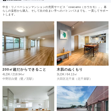
中古・リノベーションマンションの売買サービス「cowcamo（カウカモ）」。暮
らしの妄想から購入、そして次の住まい手へのバトンパスまでも、一貫してサポー
トします。
200㎡超だからできること
木肌のぬくもり
4LDK / 218.94㎡
3LDK / 64.13㎡
中野区白鷺
（鷺ノ宮駅）
大田区北千束
（北千束駅）