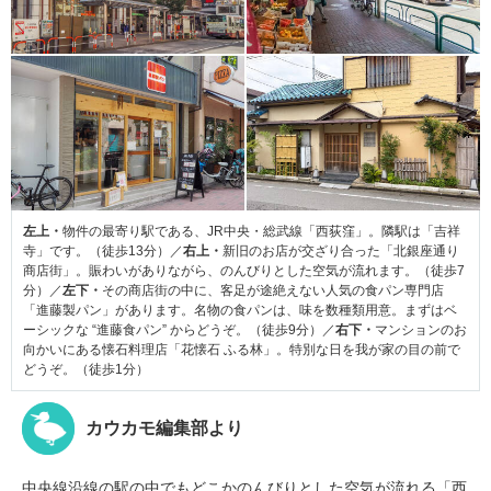
左上・
物件の最寄り駅である、JR中央・総武線「西荻窪」。隣駅は「吉祥
寺」です。（徒歩13分）／
右上・
新旧のお店が交ざり合った「北銀座通り
商店街」。賑わいがありながら、のんびりとした空気が流れます。（徒歩7
分）／
左下・
その商店街の中に、客足が途絶えない人気の食パン専門店
「進藤製パン」があります。名物の食パンは、味を数種類用意。まずはベ
ーシックな “進藤食パン” からどうぞ。（徒歩9分）／
右下・
マンションのお
向かいにある懐石料理店「花懐石 ふる林」。特別な日を我が家の目の前で
どうぞ。（徒歩1分）
カウカモ編集部より
中央線沿線の駅の中でもどこかのんびりとした空気が流れる「西