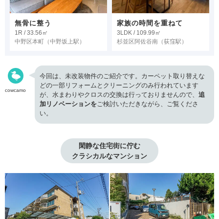
無骨に整う
家族の時間を重ねて
1R / 33.56㎡
3LDK / 109.99㎡
中野区本町
（中野坂上駅）
杉並区阿佐谷南
（荻窪駅）
今回は、未改装物件のご紹介です。カーペット取り替えな
どの一部リフォームとクリーニングのみ行われています
cowcamo
が、水まわりやクロスの交換は行っておりませんので、
追
加リノベーションを
ご検討いただきながら、ご覧くださ
い。
閑静な住宅街に佇む

クラシカルなマンション