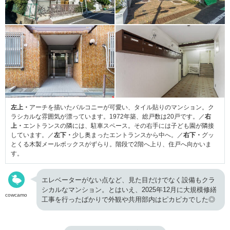
左上・
アーチを描いたバルコニーが可愛い、タイル貼りのマンション。ク
ラシカルな雰囲気が漂っています。1972年築、総戸数は20戸です。／
右
上・
エントランスの隣には、駐車スペース。その右手には子ども園が隣接
しています。／
左下・
少し奥まったエントランスから中へ。／
右下・
グッ
とくる木製メールボックスがずらり。階段で2階へ上り、住戸へ向かいま
す。
エレベーターがない点など、見た目だけでなく設備もクラ
シカルなマンション。とはいえ、2025年12月に大規模修繕
cowcamo
工事を行ったばかりで外観や共用部内はピカピカでした◎