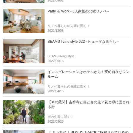
2022/04/01
Party ＆ Work - 3人家族の北欧リノベ -
リノベ暮らしの先輩に聞く！
2021/12/08
BEAMS living style 022 - ヒュッゲな暮らし -
BEAMS living style
2022/05/16
インスピレーションはホテルから！変幻自在なワン
ルーム
リノベ暮らしの先輩に聞く！
2022/04/15
【＃武蔵関】吉祥寺と目と鼻の先？花と緑に囲まれ
る街
街の先輩に聞く！
2022/03/25
【 ＃下北沢 】BONUS TRACKに収録されているの