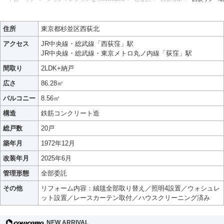
住所
東京都杉並区西荻北
アクセス
JR中央線・総武線「西荻窪」駅
JR中央線・総武線・東京メトロ丸ノ内線「荻窪」駅
間取り
2LDK+納戸
広さ
86.28㎡
バルコニー
8.56㎡
構造
鉄筋コンクリート造
総戸数
20戸
築年月
1972年12月
改装年月
2025年6月
管理形態
全部委託
その他
リフォーム内容：絨毯全部取り替え／照明4設置／ウォシュレ
ット設置／レースカーテン取付／ハウスクリーニング済み
NEW ARRIVAL