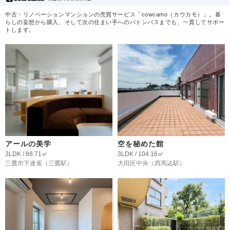
中古・リノベーションマンションの売買サービス「cowcamo（カウカモ）」。暮
らしの妄想から購入、そして次の住まい手へのバトンパスまでも、一貫してサポー
トします。
アールの美学
空を秘めた館
3LDK / 88.71㎡
3LDK / 104.16㎡
三鷹市下連雀
（三鷹駅）
大田区中央
（西馬込駅）