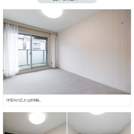
洋室Aの広さは約6帖。