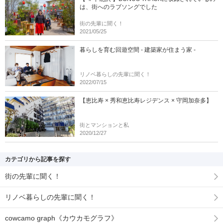
は、街へのラブソングでした
街の先輩に聞く！
2021/05/25
暮らしを育む回遊空間 - 建築家が住まう家 -
リノベ暮らしの先輩に聞く！
2022/07/15
【恵比寿 × 秀和恵比寿レジデンス × 守岡加奈多】
街とマンションと私
2020/12/27
カテゴリから記事を探す
街の先輩に聞く！
リノベ暮らしの先輩に聞く！
cowcamo graph《カウカモグラフ》