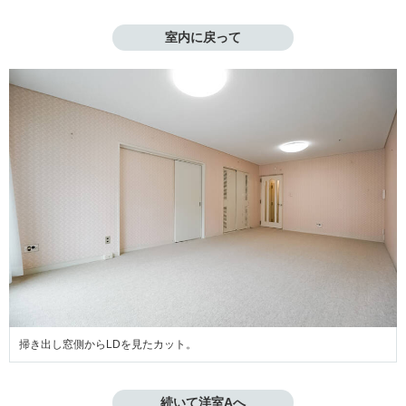
室内に戻って
掃き出し窓側からLDを見たカット。
続いて洋室Aへ