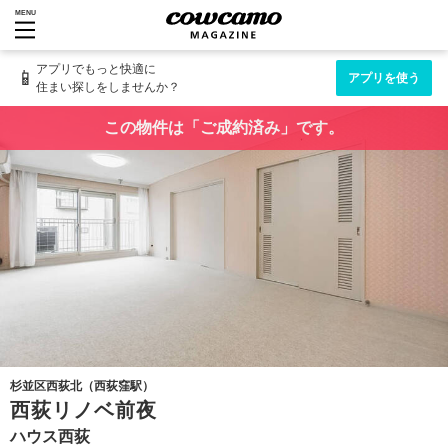
MENU
アプリでもっと快適に
📱
アプリを使う
住まい探しをしませんか？
この物件は「ご成約済み」です。
杉並区西荻北（西荻窪駅）
西荻リノベ前夜
ハウス西荻