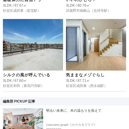
3LDK / 87.67㎡
3LDK / 80.76㎡
杉並区成田東
（荻窪駅）
武蔵野市御殿山
（吉祥寺駅）
シルクの風が呼んでいる
気ままなメゾぐらし
3LDK / 67.60㎡
3LDK / 87.71㎡
杉並区和田
（東高円寺駅）
杉並区成田東
（西永福駅）
編集部 PICKUP 記事
明るい未来に、木の温もりを添えて
cowcamo graph《カウカモグラフ》