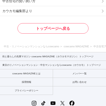
中古住宅の賢い買い方
カウカモ編集部より
トップページへ戻る
中古・リノベーションマンションならcowcamo
cowcamo MAGAZINE
中古住宅
街と暮らしの先輩マガジン cowcamo MAGAZINE（カウカモマガジン） トップページ
東京のリノベーションマンション・中古マンションならcowcamo（カウカモ） トップページ
cowcamo MAGAZINEとは
メンバー一覧
採用情報
お問い合わせ
プライバシーポリシー