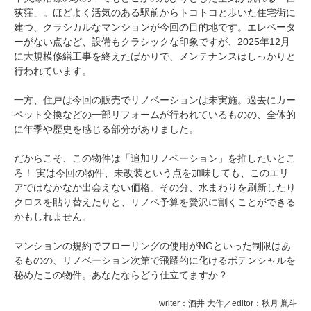
荻窪」。ほどよく活気のある駅前からトコトコと歩いた住宅街に
建つ、クラシカルなマンションが今回の目的地です。エレベータ
ーがない点など、設備もクラシックな印象ですが、2025年12月
に大規模修繕工事を終えたばかりで、メンテナンスはしっかりと
行われています。
一方、住戸は今回の販売でリノベーションは未実施。過去にカー
ペット交換などの一部リフォームが行われているものの、全体的
に年季や歴史を感じる部分がありました。
だからこそ、この物件は「追加リノベーション」を推したいとこ
ろ！ 実は今回の物件、未改装という点を加味しても、このエリ
アではなかなか出会えない価格。その分、水まわりを刷新したり
クロスを貼り替えたりと、リノベ予算を贅沢に割くことができる
かもしれません。
マンションの規約でフローリングの使用がNGといった制限はあ
るものの、リノベーション次第で飛躍的に化けるポテンシャルを
秘めたこの物件。あなたならどう仕立てますか？
writer：酒井 大作／editor：秋月 胤斗