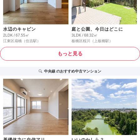
水辺のキャビン
庭と公園、今日はどこに
2LDK / 67.55㎡
3LDK / 68.32㎡
江東区扇橋
（住吉駅）
板橋区桜川
（上板橋駅）
もっと見る
中央線
のおすすめ中古マンション
基礎体力に自信アリ
いいのかしら？