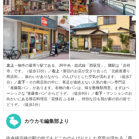
左上・
物件の最寄り駅である、JR中央・総武線「西荻窪」。隣駅は「吉祥
寺」です。（徒歩13分）／
右上・
新旧のお店が交ざり合った「北銀座通り
商店街」。賑わいがありながら、のんびりとした空気が流れます。（徒歩7
分）／
左下・
その商店街の中に、客足が途絶えない人気の食パン専門店
「進藤製パン」があります。名物の食パンは、味を数種類用意。まずはベ
ーシックな “進藤食パン” からどうぞ。（徒歩9分）／
右下・
マンションのお
向かいにある懐石料理店「花懐石 ふる林」。特別な日を我が家の目の前で
どうぞ。（徒歩1分）
カウカモ編集部より
中央線沿線の駅の中でもどこかのんびりとした空気が流れる「西