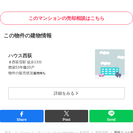
このマンションの売却相談はこちら
この物件の建物情報
ハウス西荻
西荻窪駅 徒歩13分
築53年
20戸
物件の販売状況
販売待ち
詳細をみる
Share
Post
Send
中古・リノベーションマンションならcowcamo
杉並区
西荻窪駅
西荻リノベ