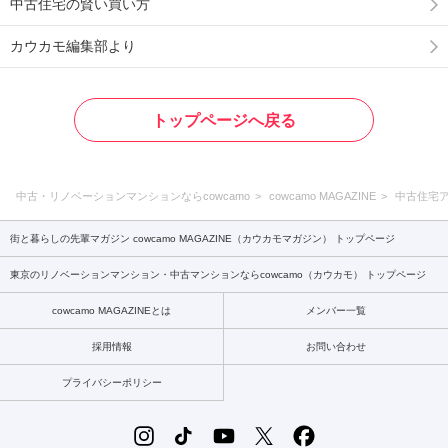
中古住宅の賢い買い方
カウカモ編集部より
トップページへ戻る
中古・リノベーションマンションならcowcamo
cowcamo MAGAZINE
中古住宅
街と暮らしの先輩マガジン cowcamo MAGAZINE（カウカモマガジン） トップページ
東京のリノベーションマンション・中古マンションならcowcamo（カウカモ） トップページ
cowcamo MAGAZINEとは
メンバー一覧
採用情報
お問い合わせ
プライバシーポリシー