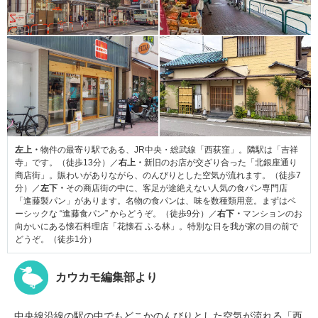
左上・
物件の最寄り駅である、JR中央・総武線「西荻窪」。隣駅は「吉祥
寺」です。（徒歩13分）／
右上・
新旧のお店が交ざり合った「北銀座通り
商店街」。賑わいがありながら、のんびりとした空気が流れます。（徒歩7
分）／
左下・
その商店街の中に、客足が途絶えない人気の食パン専門店
「進藤製パン」があります。名物の食パンは、味を数種類用意。まずはベ
ーシックな “進藤食パン” からどうぞ。（徒歩9分）／
右下・
マンションのお
向かいにある懐石料理店「花懐石 ふる林」。特別な日を我が家の目の前で
どうぞ。（徒歩1分）
カウカモ編集部より
中央線沿線の駅の中でもどこかのんびりとした空気が流れる「西