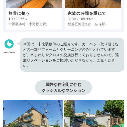
無骨に整う
家族の時間を重ねて
1R / 33.56㎡
3LDK / 109.99㎡
中野区本町
（中野坂上駅）
杉並区阿佐谷南
（荻窪駅）
今回は、未改装物件のご紹介です。カーペット取り替えな
どの一部リフォームとクリーニングのみ行われています
cowcamo
が、水まわりやクロスの交換は行っておりませんので、
追
加リノベーションを
ご検討いただきながら、ご覧くださ
い。
閑静な住宅街に佇む

クラシカルなマンション