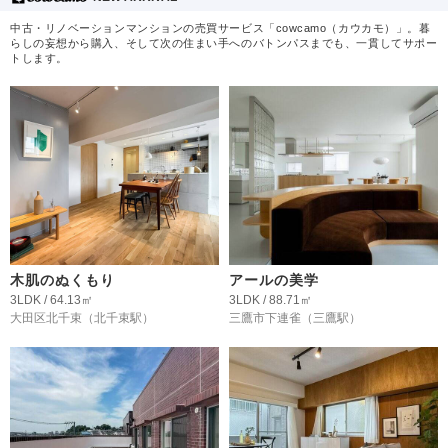
中古・リノベーションマンションの売買サービス「cowcamo（カウカモ）」。暮
らしの妄想から購入、そして次の住まい手へのバトンパスまでも、一貫してサポー
トします。
木肌のぬくもり
アールの美学
3LDK / 64.13㎡
3LDK / 88.71㎡
大田区北千束
（北千束駅）
三鷹市下連雀
（三鷹駅）