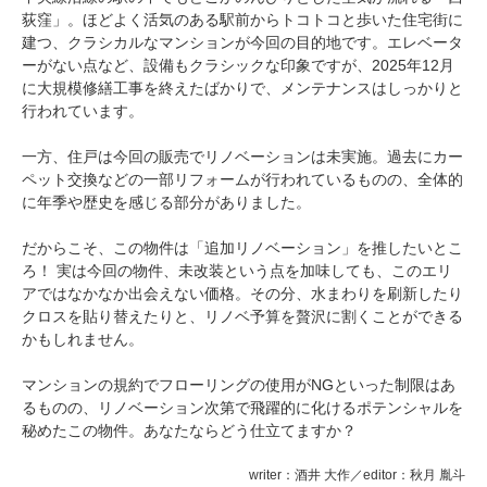
荻窪」。ほどよく活気のある駅前からトコトコと歩いた住宅街に
建つ、クラシカルなマンションが今回の目的地です。エレベータ
ーがない点など、設備もクラシックな印象ですが、2025年12月
に大規模修繕工事を終えたばかりで、メンテナンスはしっかりと
行われています。
一方、住戸は今回の販売でリノベーションは未実施。過去にカー
ペット交換などの一部リフォームが行われているものの、全体的
に年季や歴史を感じる部分がありました。
だからこそ、この物件は「追加リノベーション」を推したいとこ
ろ！ 実は今回の物件、未改装という点を加味しても、このエリ
アではなかなか出会えない価格。その分、水まわりを刷新したり
クロスを貼り替えたりと、リノベ予算を贅沢に割くことができる
かもしれません。
マンションの規約でフローリングの使用がNGといった制限はあ
るものの、リノベーション次第で飛躍的に化けるポテンシャルを
秘めたこの物件。あなたならどう仕立てますか？
writer：酒井 大作／editor：秋月 胤斗