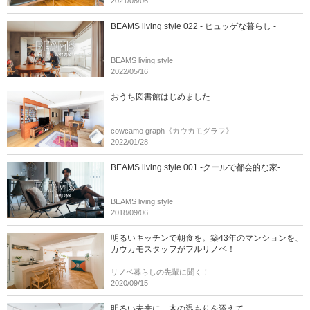
2021/08/06
BEAMS living style 022 - ヒュッゲな暮らし -
BEAMS living style
2022/05/16
おうち図書館はじめました
cowcamo graph《カウカモグラフ》
2022/01/28
BEAMS living style 001 -クールで都会的な家-
BEAMS living style
2018/09/06
明るいキッチンで朝食を。築43年のマンションを、
カウカモスタッフがフルリノベ！
リノベ暮らしの先輩に聞く！
2020/09/15
明るい未来に、木の温もりを添えて