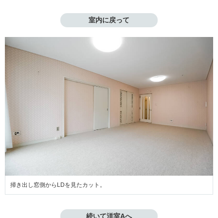
室内に戻って
掃き出し窓側からLDを見たカット。
続いて洋室Aへ