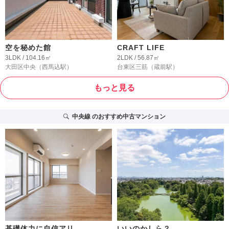
空を秘めた館
CRAFT LIFE
3LDK / 104.16㎡
2LDK / 56.87㎡
大田区中央
（西馬込駅）
台東区三筋
（蔵前駅）
もっと見る
中央線
のおすすめ中古マンション
基礎体力に自信アリ
いいのかしら？