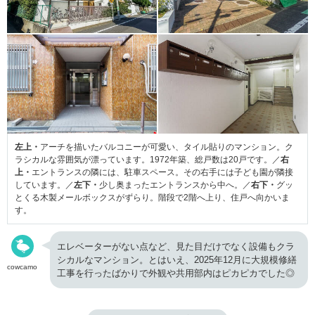
左上・
アーチを描いたバルコニーが可愛い、タイル貼りのマンション。ク
ラシカルな雰囲気が漂っています。1972年築、総戸数は20戸です。／
右
上・
エントランスの隣には、駐車スペース。その右手には子ども園が隣接
しています。／
左下・
少し奥まったエントランスから中へ。／
右下・
グッ
とくる木製メールボックスがずらり。階段で2階へ上り、住戸へ向かいま
す。
エレベーターがない点など、見た目だけでなく設備もクラ
シカルなマンション。とはいえ、2025年12月に大規模修繕
cowcamo
工事を行ったばかりで外観や共用部内はピカピカでした◎