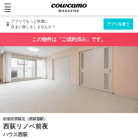
MENU
アプリでもっと快適に
📱
アプリを使う
住まい探しをしませんか？
この物件は「ご成約済み」です。
杉並区西荻北（西荻窪駅）
西荻リノベ前夜
ハウス西荻