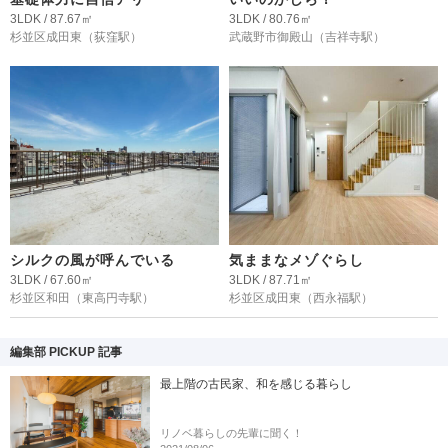
3LDK / 87.67㎡
3LDK / 80.76㎡
杉並区成田東
（荻窪駅）
武蔵野市御殿山
（吉祥寺駅）
シルクの風が呼んでいる
気ままなメゾぐらし
3LDK / 67.60㎡
3LDK / 87.71㎡
杉並区和田
（東高円寺駅）
杉並区成田東
（西永福駅）
編集部 PICKUP 記事
最上階の古民家、和を感じる暮らし
リノベ暮らしの先輩に聞く！