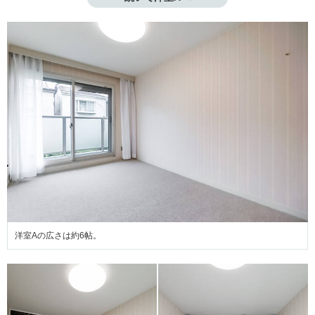
洋室Aの広さは約6帖。