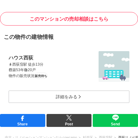
このマンションの売却相談はこちら
この物件の建物情報
ハウス西荻
西荻窪駅 徒歩13分
築53年
20戸
物件の販売状況
販売待ち
詳細をみる
Share
Post
Send
中古・リノベーションマンションならcowcamo
杉並区
西荻窪駅
西荻リノベ