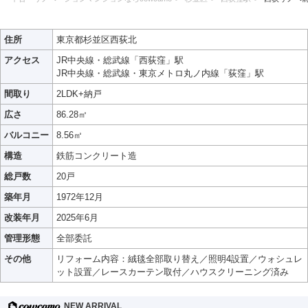
住所
東京都杉並区西荻北
アクセス
JR中央線・総武線「西荻窪」駅
JR中央線・総武線・東京メトロ丸ノ内線「荻窪」駅
間取り
2LDK+納戸
広さ
86.28㎡
バルコニー
8.56㎡
構造
鉄筋コンクリート造
総戸数
20戸
築年月
1972年12月
改装年月
2025年6月
管理形態
全部委託
その他
リフォーム内容：絨毯全部取り替え／照明4設置／ウォシュレ
ット設置／レースカーテン取付／ハウスクリーニング済み
NEW ARRIVAL